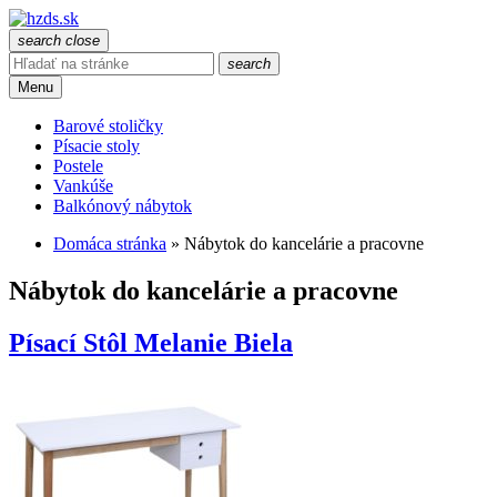
search
close
search
Menu
Barové stoličky
Písacie stoly
Postele
Vankúše
Balkónový nábytok
Domáca stránka
»
Nábytok do kancelárie a pracovne
Nábytok do kancelárie a pracovne
Písací Stôl Melanie Biela