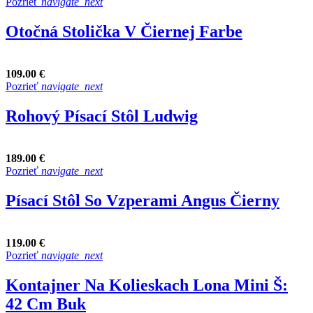
Pozrieť
navigate_next
Otočná Stolička V Čiernej Farbe
109.00 €
Pozrieť
navigate_next
Rohový Písací Stôl Ludwig
189.00 €
Pozrieť
navigate_next
Písací Stôl So Vzperami Angus Čierny
119.00 €
Pozrieť
navigate_next
Kontajner Na Kolieskach Lona Mini Š:
42 Cm Buk