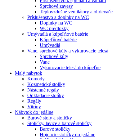
Príslušenstvo k sprchám a vaniam
Sprchové závesy
Teplovzdušné ventilátory a ohrievače
Príslušenstvo a doplnky na WC
Doplnky na WC
WC predložky
Umývadlá a kúpeľňové batérie
Kúpeľňové batérie
Umývadlá
Vane, sprchové kúty a vykurovacie telesá
Sprchové kúty
Vane
Vykurovacie telesá do kúpeľne
Malý nábytok
Komody
Kozmetické stolíky
Nástenné regály
Odkladacie stolíky
Regály
Vitríny
Nábytok do jedálne
Barové stoly a stoličky
Stoličky, lavice a barové stoličky
Barové stoličky
Hojdacie stoličky do jedálne