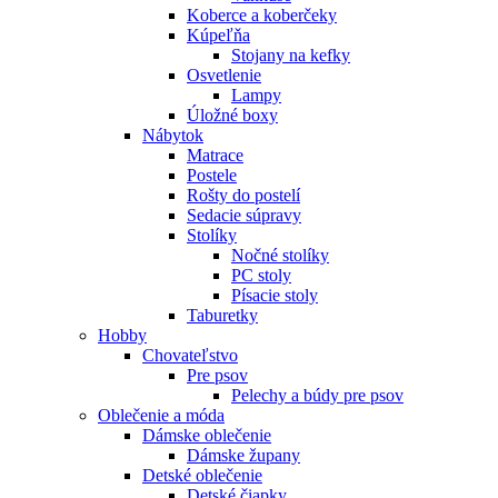
Koberce a koberčeky
Kúpeľňa
Stojany na kefky
Osvetlenie
Lampy
Úložné boxy
Nábytok
Matrace
Postele
Rošty do postelí
Sedacie súpravy
Stolíky
Nočné stolíky
PC stoly
Písacie stoly
Taburetky
Hobby
Chovateľstvo
Pre psov
Pelechy a búdy pre psov
Oblečenie a móda
Dámske oblečenie
Dámske župany
Detské oblečenie
Detské čiapky