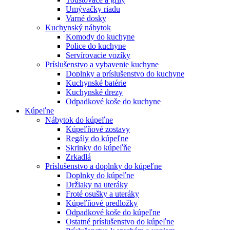
Umývačky riadu
Varné dosky
Kuchynský nábytok
Komody do kuchyne
Police do kuchyne
Servírovacie vozíky
Príslušenstvo a vybavenie kuchyne
Doplnky a príslušenstvo do kuchyne
Kuchynské batérie
Kuchynské drezy
Odpadkové koše do kuchyne
Kúpeľne
Nábytok do kúpeľne
Kúpeľňové zostavy
Regály do kúpeľne
Skrinky do kúpeľňe
Zrkadlá
Príslušenstvo a doplnky do kúpeľne
Doplnky do kúpeľne
Držiaky na uteráky
Froté osušky a uteráky
Kúpeľňové predložky
Odpadkové koše do kúpeľne
Ostatné príslušenstvo do kúpeľne