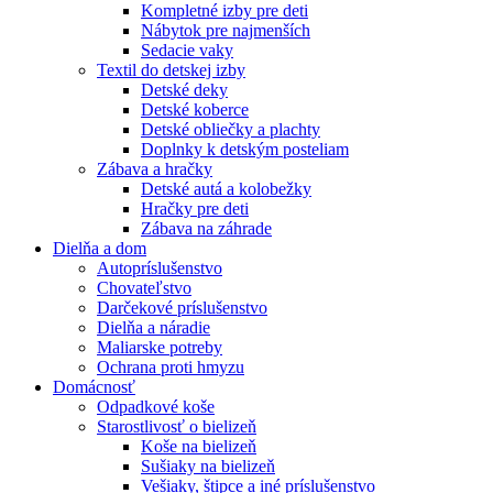
Kompletné izby pre deti
Nábytok pre najmenších
Sedacie vaky
Textil do detskej izby
Detské deky
Detské koberce
Detské obliečky a plachty
Doplnky k detským posteliam
Zábava a hračky
Detské autá a kolobežky
Hračky pre deti
Zábava na záhrade
Dielňa a dom
Autopríslušenstvo
Chovateľstvo
Darčekové príslušenstvo
Dielňa a náradie
Maliarske potreby
Ochrana proti hmyzu
Domácnosť
Odpadkové koše
Starostlivosť o bielizeň
Koše na bielizeň
Sušiaky na bielizeň
Vešiaky, štipce a iné príslušenstvo