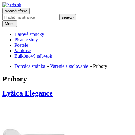
search
close
search
Menu
Barové stoličky
Písacie stoly
Postele
Vankúše
Balkónový nábytok
Domáca stránka
»
Varenie a stolovanie
»
Príbory
Príbory
Lyžica Elegance