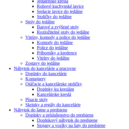
Jedálenské kreslá
Rohové kuchynské lavice
Sedacie lavice do jedálne
Stoličky do jedálne
Stoly do jedálne
Barové a zvýšené stoly
Rozložitelné stoly do jedálne
Vitríny, komody a police do jedálne
Komody do jedálne
Police do jedálne
Príborníky a kredence
Vitríny do jedálne
Zostavy do jedálne
Nábytok do kancelárie a pracovne
Doplnky do kancelárie
Kontajnery
Otáčacie a kancelárske stoličky
Doplnky ku kreslám
Kancelárske kreslá
Písacie stoly
Skrinky a regály do kancelárie
Nábytok do šatne a predsiene
Doplnky a príslušenstvo do predsiene
Doplnkový nábytok do predsiene
Stojany a vozíky na šaty do predsiene