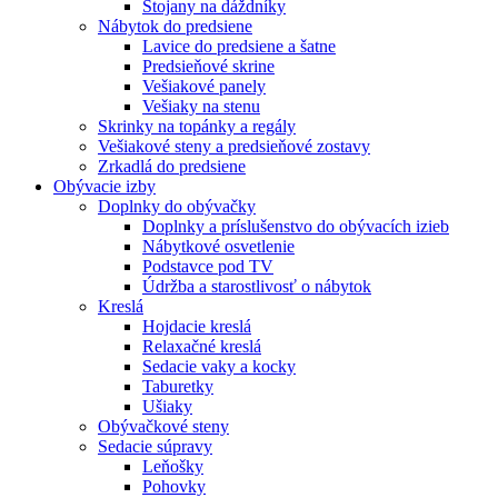
Stojany na dáždníky
Nábytok do predsiene
Lavice do predsiene a šatne
Predsieňové skrine
Vešiakové panely
Vešiaky na stenu
Skrinky na topánky a regály
Vešiakové steny a predsieňové zostavy
Zrkadlá do predsiene
Obývacie izby
Doplnky do obývačky
Doplnky a príslušenstvo do obývacích izieb
Nábytkové osvetlenie
Podstavce pod TV
Údržba a starostlivosť o nábytok
Kreslá
Hojdacie kreslá
Relaxačné kreslá
Sedacie vaky a kocky
Taburetky
Ušiaky
Obývačkové steny
Sedacie súpravy
Leňošky
Pohovky