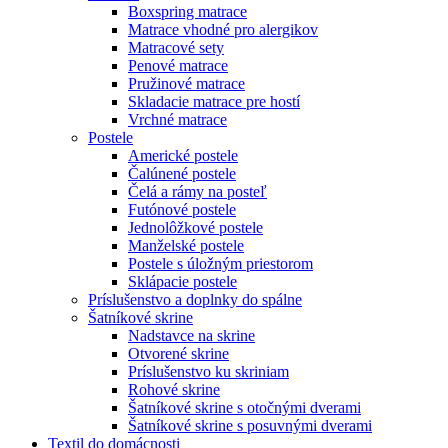
Boxspring matrace
Matrace vhodné pro alergikov
Matracové sety
Penové matrace
Pružinové matrace
Skladacie matrace pre hostí
Vrchné matrace
Postele
Americké postele
Čalúnené postele
Čelá a rámy na posteľ
Futónové postele
Jednolôžkové postele
Manželské postele
Postele s úložným priestorom
Sklápacie postele
Príslušenstvo a doplnky do spálne
Šatníkové skrine
Nadstavce na skrine
Otvorené skrine
Príslušenstvo ku skriniam
Rohové skrine
Šatníkové skrine s otočnými dverami
Šatníkové skrine s posuvnými dverami
Textil do domácnosti