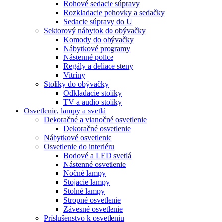
Rohové sedacie súpravy
Rozkladacie pohovky a sedačky
Sedacie súpravy do U
Sektorový nábytok do obývačky
Komody do obývačky
Nábytkové programy
Nástenné police
Regály a deliace steny
Vitríny
Stolíky do obývačky
Odkladacie stolíky
TV a audio stolíky
Osvetlenie, lampy a svetlá
Dekoračné a vianočné osvetlenie
Dekoračné osvetlenie
Nábytkové osvetlenie
Osvetlenie do interiéru
Bodové a LED svetlá
Nástenné osvetlenie
Nočné lampy
Stojacie lampy
Stolné lampy
Stropné osvetlenie
Závesné osvetlenie
Príslušenstvo k osvetleniu