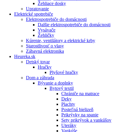
Žehliace dosky
Upratovanie
Elektrické spotrebiče
Elektrospotrebiče do domácnosti
Dalšie elektrospotrebiče do domácnosti
Vysávače
Žehličky
Kúrenie, ventilátory a elektrické krby
Starostlivosť o vlasy
Zábavná elektronika
Heureka.sk
Detský tovar
Hračky
Plyšové hračky
Dom a záhrada
Bývanie a doplnky
Bytový textil
Chrániče na matrace
Deky
Plachty
Posteľná bielizeň
Prikrývky na spanie
Sety prikrývok a vankúšov
Uteráky
Vankúše