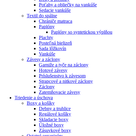
Poťahy a obliečky na vankúše
Sedacie vankúše
Textil do spálne
Chrániče matraca
Paplóny
Paplóny so syntetickou výplňou
Plachty
Posteľná bielizeň
Sada lôžkovín
Vankúše
Závesy a záclony
Garniže a tyče na záclony
Hotové závesy
Príslušenstvo k závesom
Strapcové a nitkové záclony
Záclony
Zatemňovacie závesy
Triedenie a úschova
Boxy a košíky
Debny a truhlice
Regálové košíky
Skladacie boxy
Úložné boxy
Zásuvkové boxy
Ostatné organizéry