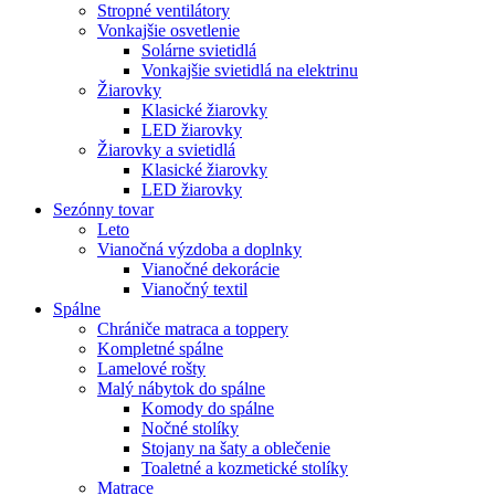
Stropné ventilátory
Vonkajšie osvetlenie
Solárne svietidlá
Vonkajšie svietidlá na elektrinu
Žiarovky
Klasické žiarovky
LED žiarovky
Žiarovky a svietidlá
Klasické žiarovky
LED žiarovky
Sezónny tovar
Leto
Vianočná výzdoba a doplnky
Vianočné dekorácie
Vianočný textil
Spálne
Chrániče matraca a toppery
Kompletné spálne
Lamelové rošty
Malý nábytok do spálne
Komody do spálne
Nočné stolíky
Stojany na šaty a oblečenie
Toaletné a kozmetické stolíky
Matrace