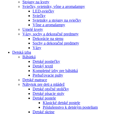
Stojany na kvety
Sviečky, svietniky, vône a aromalampy
LED-sviečky
Sviečky
Svietniky a stojany na sviečky
Vône a aromalampy
Umelé kvety
Vázy, sochy a dekoračné predmety
Dekorácie na stenu
Sochy a dekoračné predmety
Vázy
Detská izba
Bábätká
Detské postieľky
Detský textil
Kompletné izby pre bábätká
Prebaľovacie pulty
Detské matrace
Nábytok pre deti a mládež
Detské otočné stoličky
Detské písacie stoly
Detské postele
Klasické detské postele
Príslušenstvo k detským posteliam
Detské skrine