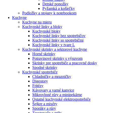
Detské ponožky
Pyžamká a košieľky
Podložky a stojany k notebookom
Kuchyne
Kuchyne na mieru
Kuchynské linky a bloky
Kuchynské bloky
Kuchynské linky bez spotrebičov
Kuchynské linky so spotrebičmi
Kuchynské linky v tvare L
Kuchynské skrinky a sektorové kuchyne
Horné skrinky
Potravinové skrinky s výsuvom
Skrinky pre spotrebiče a pracovné dosky
Spodné skrinky
Kuchynské spotrebiče
Chladničky a mrazničky
Digestory
Fritézy
Kávovary a varné kanvice
Mikrovlnné rúry a minipekárne
Ostatné kuchynské elektrospotrebiče
Šejkre a mixéry
Sporáky a rúry
Toustovače a grily