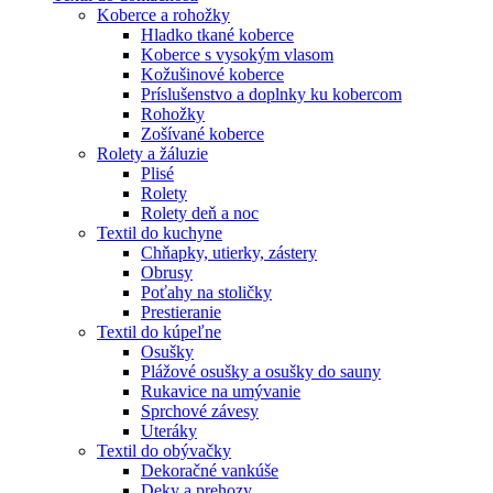
Koberce a rohožky
Hladko tkané koberce
Koberce s vysokým vlasom
Kožušinové koberce
Príslušenstvo a doplnky ku kobercom
Rohožky
Zošívané koberce
Rolety a žáluzie
Plisé
Rolety
Rolety deň a noc
Textil do kuchyne
Chňapky, utierky, zástery
Obrusy
Poťahy na stoličky
Prestieranie
Textil do kúpeľne
Osušky
Plážové osušky a osušky do sauny
Rukavice na umývanie
Sprchové závesy
Uteráky
Textil do obývačky
Dekoračné vankúše
Deky a prehozy