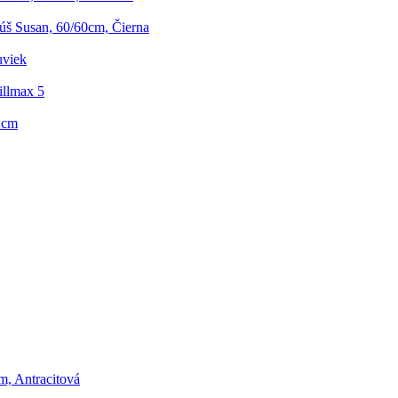
š Susan, 60/60cm, Čierna
uviek
illmax 5
2cm
m, Antracitová