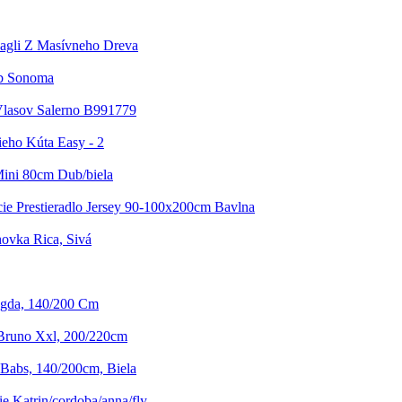
Bagli Z Masívneho Dreva
ub Sonoma
Vlasov Salerno B991779
eho Kúta Easy - 2
Mini 80cm Dub/biela
ie Prestieradlo Jersey 90-100x200cm Bavlna
ovka Rica, Sivá
agda, 140/200 Cm
 Bruno Xxl, 200/220cm
 Babs, 140/200cm, Biela
e Katrin/cordoba/anna/fly