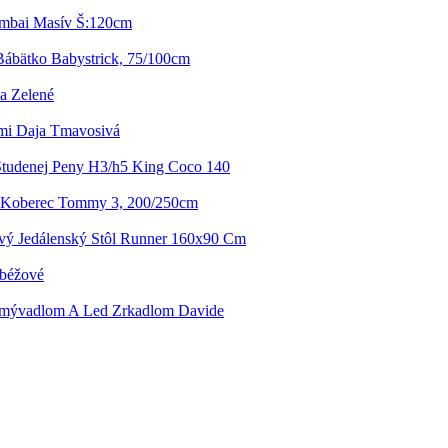
umbai Masív Š:120cm
Bábätko Babystrick, 75/100cm
a Zelené
ami Daja Tmavosivá
Studenej Peny H3/h5 King Coco 140
 Koberec Tommy 3, 200/250cm
vý Jedálenský Stôl Runner 160x90 Cm
/béžové
Umývadlom A Led Zrkadlom Davide