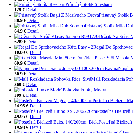
Príručný Stolík Shesham
129 €
Detail
Prístavný Stolík 
88.9 €
Detail
Prístavný Stolík Milo D
64.9 €
Detail
Držiak Na Sušič 
6.99 €
Detail
Regál Do Sprchovaci
10.99 €
Detail
Písací Stôl Masola 
69.9 €
Detail
Napínac
30.9 €
Detail
Malá Rozkladacia Poh
369 €
Detail
Pohovka Funky Modrá
399 €
Detail
Posteľná Bielizeň M
24.95 €
Detail
Posteľná Bielizeň
49.95 €
Detail
Posteľná Bielizeň
19.98 €
Detail
Vnútorné Členeni