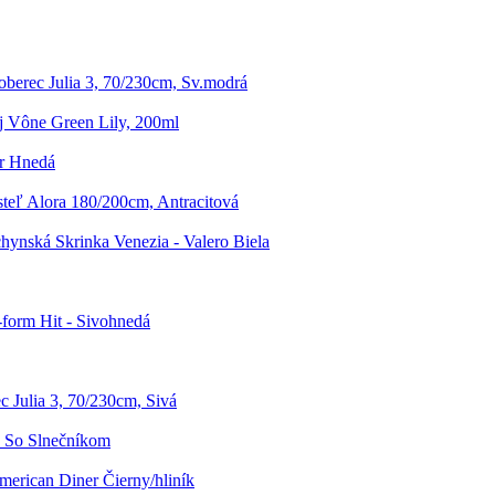
oberec Julia 3, 70/230cm, Sv.modrá
j Vône Green Lily, 200ml
er Hnedá
teľ Alora 180/200cm, Antracitová
ynská Skrinka Venezia - Valero Biela
form Hit - Sivohnedá
c Julia 3, 70/230cm, Sivá
n So Slnečníkom
merican Diner Čierny/hliník