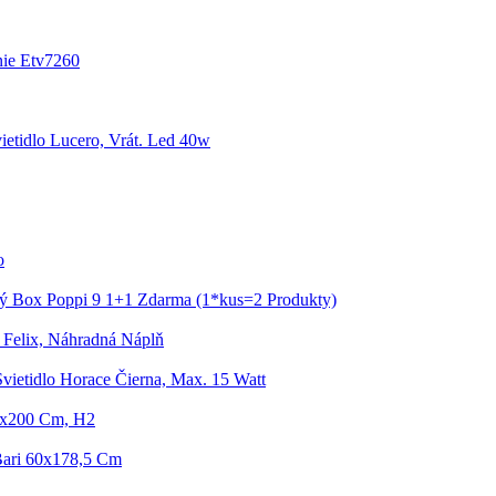
nie Etv7260
ietidlo Lucero, Vrát. Led 40w
o
ý Box Poppi 9 1+1 Zdarma (1*kus=2 Produkty)
 Felix, Náhradná Náplň
Svietidlo Horace Čierna, Max. 15 Watt
0x200 Cm, H2
Bari 60x178,5 Cm