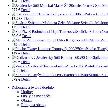
164 €
Detail
Jedálenský Stôl M
277 €
Detail
Prikrývka Pre 
17.98 €
Detail
Solárne Svietidlo Madonn
129 €
Detail
Stolička S Podrúčk
89.9 €
Detail
Matrac Zo 
479 €
Detail
Plocho Tkaný
149 €
Detail
Obdĺžniko
239 €
Detail
Vrecko Na Posteľ Fialové
49 €
Detail
Skrinka S 
379 €
Detail
Dekorácie a bytové doplnky
Hodiny
Obaly na kvetináče
Obrazy
Rámy na obrazy