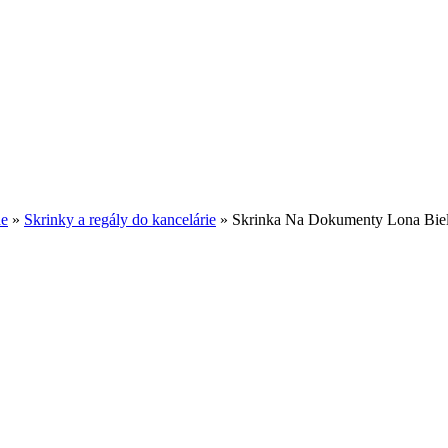
ne
»
Skrinky a regály do kancelárie
»
Skrinka Na Dokumenty Lona Bie