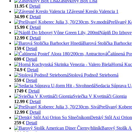
Zásuvkový Box Lisa
11.95 €
Detail
Závesné Kreslo Valencia 1
34.99 €
Detail
Prešívaný K
15.99 €
Detail
Náplň Do Izbove
12.99 €
Detail
Barová Stolička Barhock
159 €
Detail
Čalúnená Pos
699 €
Detail
Horná Kuch
74.9 €
Detail
Stolová Podnož Strieborná
559 €
Detail
Sedacia Súprava U-
1749 €
Detail
Sviečka V Kvetináči Giorgia
12.99 €
Detail
Prešívaný Kobere
12.99 €
Detail
Detský Stôl Axi Orio
259 €
Detail
Barový Stolík A