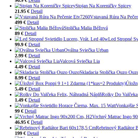
96.9 €
Detail
Stojan Na Koreničky Spicey
21.95 €
Detail
Vstavaná Rúra Na Peče
499 €
Detail
Stolička Malia Béžová
89 €
Detail
Led Stropné Sv
99.9 €
Detail
Oválna Sviečka Urban
2.99 €
Detail
Valcová Sviečka Lia
4.49 €
Detail
Skladacia Stolička Ouzo Ouz
8.99 €
Detail
Úložn
5.49 €
Detail
Rolky Do Valčeka
1.49 €
Detail
Vonkajšie 
99 €
Detail
Vrchný Matrac Ingo 9
46.95 €
Detail
Rebrinový Radiátor 
199 €
Detail