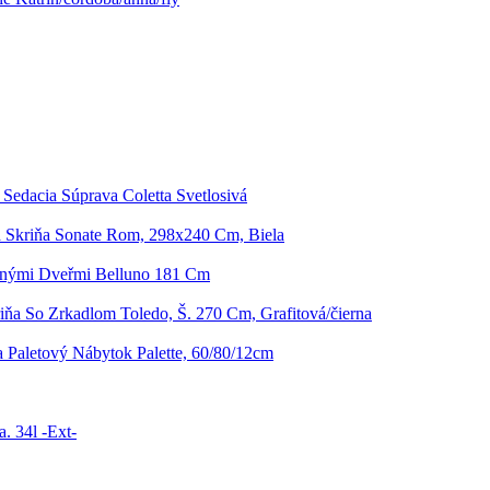
 Sedacia Súprava Coletta Svetlosivá
á Skriňa Sonate Rom, 298x240 Cm, Biela
vnými Dveřmi Belluno 181 Cm
iňa So Zrkadlom Toledo, Š. 270 Cm, Grafitová/čierna
 Paletový Nábytok Palette, 60/80/12cm
. 34l -Ext-