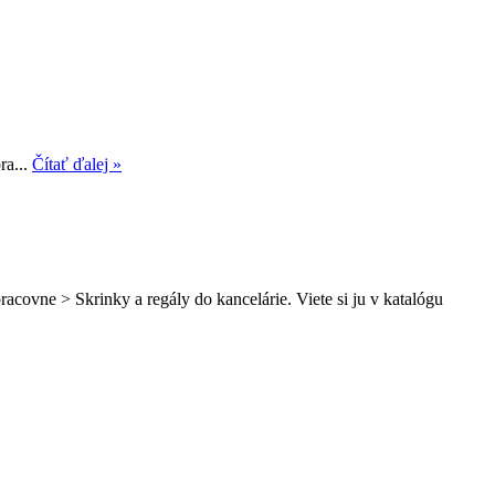
ra...
Čítať ďalej »
covne > Skrinky a regály do kancelárie. Viete si ju v katalógu