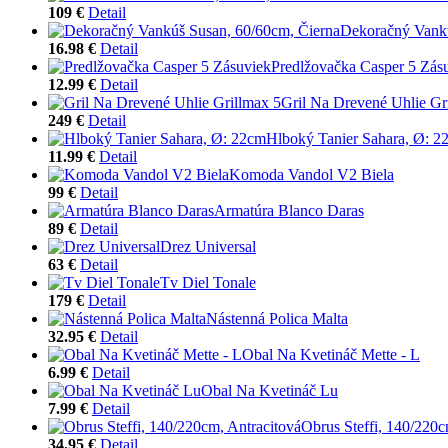
109 €
Detail
Dekoračný Vankú
16.98 €
Detail
Predlžovačka Casper 5 Zás
12.99 €
Detail
Gril Na Drevené Uhlie Gr
249 €
Detail
Hlboký Tanier Sahara, Ø: 2
11.99 €
Detail
Komoda Vandol V2 Biela
99 €
Detail
Armatúra Blanco Daras
89 €
Detail
Drez Universal
63 €
Detail
Tv Diel Tonale
179 €
Detail
Nástenná Polica Malta
32.95 €
Detail
Obal Na Kvetináč Mette - L
6.99 €
Detail
Obal Na Kvetináč Lu
7.99 €
Detail
Obrus Steffi, 140/220c
34.95 €
Detail