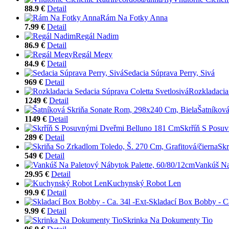
88.9 €
Detail
Rám Na Fotky Anna
7.99 €
Detail
Regál Nadim
86.9 €
Detail
Regál Megy
84.9 €
Detail
Sedacia Súprava Perry, Sivá
969 €
Detail
Rozkladacia
1249 €
Detail
Šatníkov
1149 €
Detail
Skrříň S Posu
289 €
Detail
Skr
549 €
Detail
Vankúš Na
29.95 €
Detail
Kuchynský Robot Len
99.9 €
Detail
Skladací Box Bobby - Ca
9.99 €
Detail
Skrinka Na Dokumenty Tio