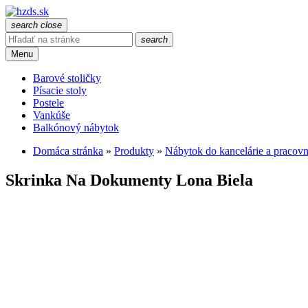
search
close
search
Menu
Barové stoličky
Písacie stoly
Postele
Vankúše
Balkónový nábytok
Domáca stránka
»
Produkty
»
Nábytok do kancelárie a pracov
Skrinka Na Dokumenty Lona Biela