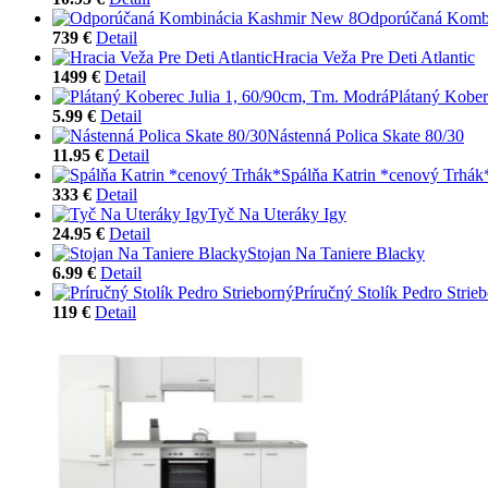
Odporúčaná Komb
739 €
Detail
Hracia Veža Pre Deti Atlantic
1499 €
Detail
Plátaný Kober
5.99 €
Detail
Nástenná Polica Skate 80/30
11.95 €
Detail
Spálňa Katrin *cenový Trhák
333 €
Detail
Tyč Na Uteráky Igy
24.95 €
Detail
Stojan Na Taniere Blacky
6.99 €
Detail
Príručný Stolík Pedro Strie
119 €
Detail