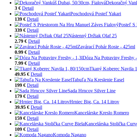
Dekoračný Vank
3 €
Detail
Poschodová Posteľ Yakari
139 €
Detail
Posteľ S
339 €
Detail
Nástenný Držiak Olaf 25
2.79 €
Detail
Zavárací Pohár Rosie - 425ml
0.99 €
Detail
Dóza Na Potraviny Freshy -
7.99 €
Detail
Tkaný Koberec Navila 
49.95 €
Detail
Tabuľa Na Kreslenie Easel
199 €
Detail
Sada Hrncov Silver Line
179 €
Detail
Hrniec Big, Ca. 14 Litrov
39.95 €
Detail
Kancelárske Kreslo Romero
159 €
Detail
Kancelárska Stolička Curv
109 €
Detail
Komoda Nagano