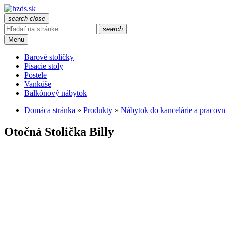
search
close
search
Menu
Barové stoličky
Písacie stoly
Postele
Vankúše
Balkónový nábytok
Domáca stránka
»
Produkty
»
Nábytok do kancelárie a pracov
Otočná Stolička Billy