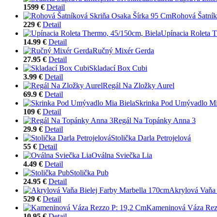
1599 €
Detail
Rohová Šatník
229 €
Detail
Upínacia Roleta 
14.99 €
Detail
Ručný Mixér Gerda
27.95 €
Detail
Skladací Box Cubi
3.99 €
Detail
Regál Na Zložky Aurel
69.9 €
Detail
Skrinka Pod Umývadlo Mi
109 €
Detail
Regál Na Topánky Anna 3
29.9 €
Detail
Stolička Darla Petrojelová
55 €
Detail
Oválna Sviečka Lia
4.49 €
Detail
Stolička Pub
24.95 €
Detail
Akrylová Vaňa 
529 €
Detail
Kameninová Váza Rez
10.95 €
Detail