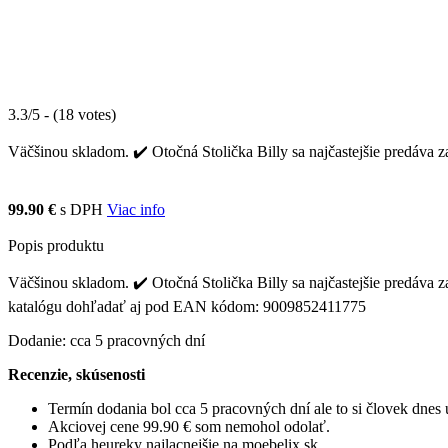
3.3/5 - (18 votes)
Väčšinou skladom. ✔️ Otočná Stolička Billy sa najčastejšie predáva z
99.90 €
s DPH
Viac info
Popis produktu
Väčšinou skladom. ✔️ Otočná Stolička Billy sa najčastejšie predáva za
katalógu dohľadať aj pod EAN kódom: 9009852411775
Dodanie: cca 5 pracovných dní
Recenzie, skúsenosti
Termín dodania bol cca 5 pracovných dní ale to si človek dne
Akciovej cene 99.90 € som nemohol odolať.
Podľa heureky najlacnejšie na moebelix.sk