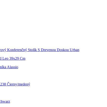
ový Konferenčný Stolík S Drevenou Doskou Urban
d Leo 39x29 Cm
níka Alassio
5.238 Čierny/medený
chwarz