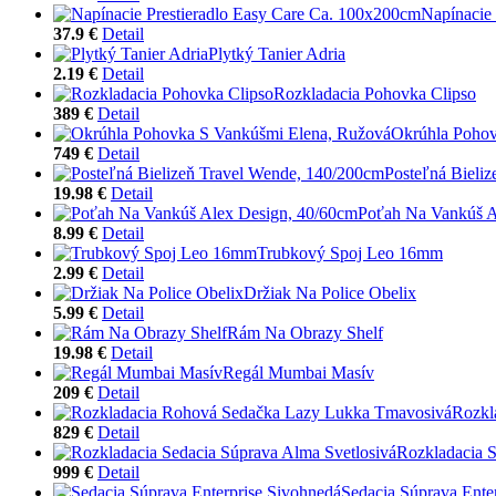
Napínacie
37.9 €
Detail
Plytký Tanier Adria
2.19 €
Detail
Rozkladacia Pohovka Clipso
389 €
Detail
Okrúhla Pohov
749 €
Detail
Posteľná Bieli
19.98 €
Detail
Poťah Na Vankúš A
8.99 €
Detail
Trubkový Spoj Leo 16mm
2.99 €
Detail
Držiak Na Police Obelix
5.99 €
Detail
Rám Na Obrazy Shelf
19.98 €
Detail
Regál Mumbai Masív
209 €
Detail
Rozkl
829 €
Detail
Rozkladacia S
999 €
Detail
Sedacia Súprava Ente