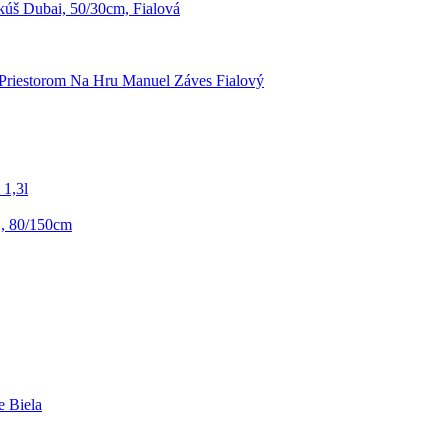
úš Dubai, 50/30cm, Fialová
 Priestorom Na Hru Manuel Záves Fialový
 1,3l
1, 80/150cm
e Biela