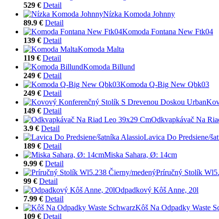
529 €
Detail
Nízka Komoda Johnny
89.9 €
Detail
Komoda Fontana New Ftk04
139 €
Detail
Komoda Malta
119 €
Detail
Komoda Billund
249 €
Detail
Komoda Q-Big New Qbk03
249 €
Detail
Kov
149 €
Detail
Odkvapkávač Na Ria
3.9 €
Detail
Lavica Do Predsiene/šat
189 €
Detail
Miska Sahara, Ø: 14cm
9.99 €
Detail
Príručný Stolík Wl
99 €
Detail
Odpadkový Kôš Anne, 20l
7.99 €
Detail
Kôš Na Odpadky Waste S
109 €
Detail