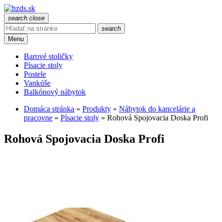
search
close
search
Menu
Barové stoličky
Písacie stoly
Postele
Vankúše
Balkónový nábytok
Domáca stránka
»
Produkty
»
Nábytok do kancelárie a
pracovne
»
Písacie stoly
»
Rohová Spojovacia Doska Profi
Rohová Spojovacia Doska Profi