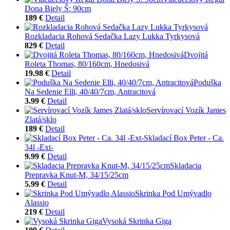
Dona Biely Š: 90cm
189 €
Detail
Rozkladacia Rohová Sedačka Lazy Lukka Tyrkysová
829 €
Detail
Dvojitá
Roleta Thomas, 80/160cm, Hnedosivá
19.98 €
Detail
Poduška
Na Sedenie Elli, 40/40/7cm, Antracitová
3.99 €
Detail
Servírovací Vozík James
Zlatá/sklo
189 €
Detail
Skladací Box Peter - Ca.
34l -Ext-
9.99 €
Detail
Skladacia
Prepravka Knut-M, 34/15/25cm
5.99 €
Detail
Skrinka Pod Umývadlo
Alassio
219 €
Detail
Vysoká Skrinka Giga