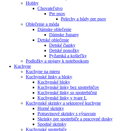
Hobby
Chovateľstvo
Pre psov
Pelechy a búdy pre psov
Oblečenie a móda
Dámske oblečenie
Dámske župany
Detské oblečenie
Detské čiapky
Detské ponožky
Pyžamká a košieľky
Podložky a stojany k notebookom
Kuchyne
Kuchyne na mieru
Kuchynské linky a bloky
Kuchynské bloky
Kuchynské linky bez spotrebičov
Kuchynské linky so spotrebičmi
Kuchynské linky v tvare L
Kuchynské skrinky a sektorové kuchyne
Horné skrinky
Potravinové skrinky s výsuvom
Skrinky pre spotrebiče a pracovné dosky
Spodné skrinky
Kuchynské spotrebiče