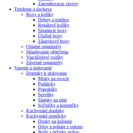
Zatemňovacie závesy
Triedenie a úschova
Boxy a košíky
Debny a truhlice
Regálové košíky
Skladacie boxy
Úložné boxy
Zásuvkové boxy
Ostatné organizéry
Skladovanie oblečenia
Viacúčelové vozíky
Závesné organizéry
Varenie a stolovanie
Doplnky k stolovaniu
Misky na ovocie
Podtácky
Popolníky
Servítky
Slamky na pitie
Soľničky a koreničky
Kuchynské doplnky
Kuchynské pomôcky
Dosky na krájanie
Dózy a poháre s vekom
Nože a držiaky nožov