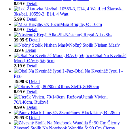
8.99 €
Detail
Led Žiarovka
3ks/bal. 10559-3, E14, 4 Watt
5.99 €
Detail
Misa Brigitte, Ø: 16cm
0.99 €
Detail
Nástenný Regál Alia -Sb-
39.95 €
Detail
Nočný Stolík Nishan Masív
329 €
Detail
Obal Na Kvetináč
Mood, Ø/v: 6,5/6,5cm
2.19 €
Detail
Obal Na Kvetináč Jyoti I -
Paz-
19.98 €
Detail
Obrus Steffi, 80/80cm
8.99 €
Detail
Uterák Vivien,
70/140cm, Ružová
9.99 €
Detail
Pánev Black Line, Ø: 28cm
29.95 €
Detail
Závesný Stolík Na Notebook Wandila Š: 90 Cm Čierny