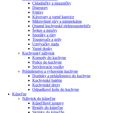
Chladničky a mrazničky
Digestory
Fritézy
Kávovary a varné kanvice
Mikrovlnné rúry a minipekárne
Ostatné kuchynské elektrospotrebiče
Šejkre a mixéry
Sporáky a rúry
Toustovače a grily
Umývačky riadu
Varné dosky
Kuchynský nábytok
Komody do kuchyne
Police do kuchyne
Servírovacie vozíky
Príslušenstvo a vybavenie kuchyne
Doplnky a príslušenstvo do kuchyne
Kuchynské batérie
Kuchynské drezy
Odpadkové koše do kuchyne
Kúpeľne
Nábytok do kúpeľne
Kúpeľňové zostavy
Regály do kúpeľne
Skrinky do kúpeľňe