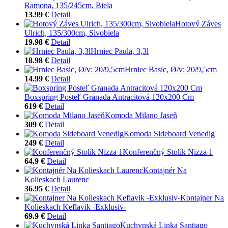
Ramona, 135/245cm, Biela
13.99 €
Detail
Hotový Záves
Ulrich, 135/300cm, Sivobiela
19.98 €
Detail
Hrniec Paula, 3,3l
18.98 €
Detail
Hrniec Basic, Ø/v: 20/9,5cm
14.99 €
Detail
Boxspring Posteľ Granada Antracitová 120x200 Cm
619 €
Detail
Komoda Milano Jaseň
309 €
Detail
Komoda Sideboard Venedig
249 €
Detail
Konferenčný Stolík Nizza 1
64.9 €
Detail
Kontajnér Na
Kolieskach Laurenc
36.95 €
Detail
Kontajner Na
Kolieskach Keflavik -Exklusiv-
69.9 €
Detail
Kuchynská Linka Santiago