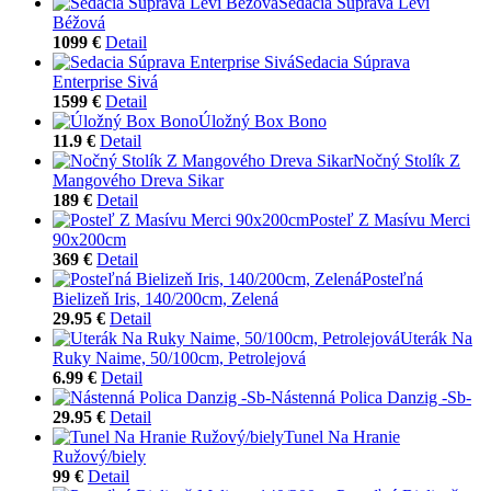
Sedacia Súprava Levi
Béžová
1099 €
Detail
Sedacia Súprava
Enterprise Sivá
1599 €
Detail
Úložný Box Bono
11.9 €
Detail
Nočný Stolík Z
Mangového Dreva Sikar
189 €
Detail
Posteľ Z Masívu Merci
90x200cm
369 €
Detail
Posteľná
Bielizeň Iris, 140/200cm, Zelená
29.95 €
Detail
Uterák Na
Ruky Naime, 50/100cm, Petrolejová
6.99 €
Detail
Nástenná Polica Danzig -Sb-
29.95 €
Detail
Tunel Na Hranie
Ružový/biely
99 €
Detail