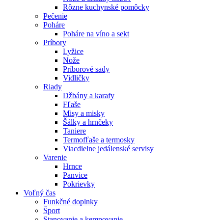
Rôzne kuchynské pomôcky
Pečenie
Poháre
Poháre na víno a sekt
Príbory
Lyžice
Nože
Príborové sady
Vidličky
Riady
Džbány a karafy
Fľaše
Misy a misky
Šálky a hrnčeky
Taniere
Termofľaše a termosky
Viacdielne jedálenské servisy
Varenie
Hrnce
Panvice
Pokrievky
Voľný čas
Funkčné doplnky
Šport
Stanovanie a kempovanie