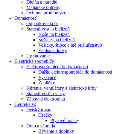
Dielňa a náradie
Maliarske potreby
Ochrana proti hmyzu
Domácnosť
Odpadkové koše
Starostlivosť o bielizeň
Koše na bielizeň
Sušiaky na bielizeň
Vešiaky, štipce a iné príslušenstvo
Žehliace dosky
Upratovanie
Elektrické spotrebiče
Elektrospotrebiče do domácnosti
Dalšie elektrospotrebiče do domácnosti
Vysávače
Žehličky
Kúrenie, ventilátory a elektrické krby
Starostlivosť o vlasy
Zábavná elektronika
Heureka.sk
Detský tovar
Hračky
Plyšové hračky
Dom a záhrada
Bývanie a doplnky