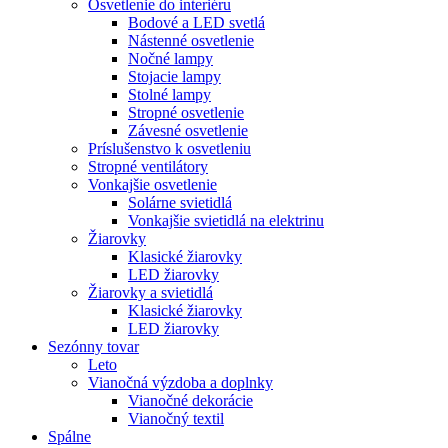
Osvetlenie do interiéru
Bodové a LED svetlá
Nástenné osvetlenie
Nočné lampy
Stojacie lampy
Stolné lampy
Stropné osvetlenie
Závesné osvetlenie
Príslušenstvo k osvetleniu
Stropné ventilátory
Vonkajšie osvetlenie
Solárne svietidlá
Vonkajšie svietidlá na elektrinu
Žiarovky
Klasické žiarovky
LED žiarovky
Žiarovky a svietidlá
Klasické žiarovky
LED žiarovky
Sezónny tovar
Leto
Vianočná výzdoba a doplnky
Vianočné dekorácie
Vianočný textil
Spálne