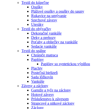
Textil do kúpeľne
Osušky
Plážové osušky a osušky do sauny
Rukavice na umývanie
Sprchové závesy
Uteráky
Textil do obývačky
Dekoračné vankúše
Deky a prehozy
Poťahy a obliečky na vankúše
Sedacie vankúše
Textil do spálne
Chrániče matraca
Paplóny
Paplóny so syntetickou výplňou
Plachty
Posteľná bielizeň
Sada lôžkovín
Vankúše
Závesy a záclony
Garniže a tyče na záclony
Hotové závesy
Príslušenstvo k závesom
Strapcové a nitkové záclony
Záclony