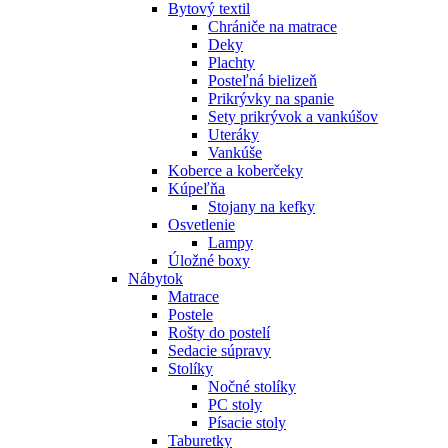
Bytový textil
Chrániče na matrace
Deky
Plachty
Posteľná bielizeň
Prikrývky na spanie
Sety prikrývok a vankúšov
Uteráky
Vankúše
Koberce a koberčeky
Kúpeľňa
Stojany na kefky
Osvetlenie
Lampy
Úložné boxy
Nábytok
Matrace
Postele
Rošty do postelí
Sedacie súpravy
Stolíky
Nočné stolíky
PC stoly
Písacie stoly
Taburetky