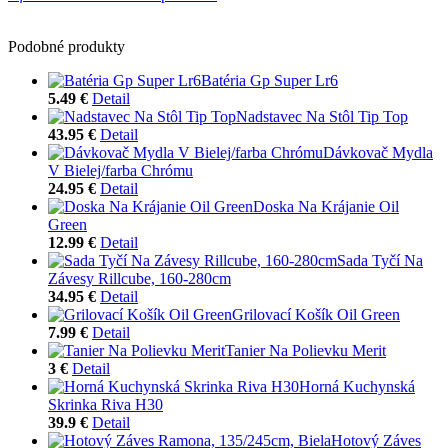
Podobné produkty
Batéria Gp Super Lr6
5.49 €
Detail
Nadstavec Na Stôl Tip Top
43.95 €
Detail
Dávkovač Mydla
V Bielej/farba Chrómu
24.95 €
Detail
Doska Na Krájanie Oil
Green
12.99 €
Detail
Sada Tyčí Na
Závesy Rillcube, 160-280cm
34.95 €
Detail
Grilovací Košík Oil Green
7.99 €
Detail
Tanier Na Polievku Merit
3 €
Detail
Horná Kuchynská
Skrinka Riva H30
39.9 €
Detail
Hotový Záves