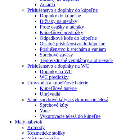
Zrkadlá
Príslušenstvo a doplnky do kúpeľne
Doplnky do kúpeľne
Držiaky na uteráky
Froté osušky a uteráky
Kúpeľňové predložky
Odpadkové koše do kúpeľne
Ostatné príslušenstvo do kúpeľne
Príslušenstvo k sprchám a vaniam
Sprchové závesy
Teplovzdušné ventilátory a ohrievače
Príslušenstvo a doplnky na WC
Doplnky na WC
WC predložky
Umývadlá a kúpeľňové batérie
Kúpeľňové batérie
Umývadlá
Vane, sprchové kúty a vykurovacie telesá
Sprchové kúty
Vane
Vykurovacie telesá do kúpeľne
Malý nábytok
Komody
Kozmetické stolíky
Nástenné regály