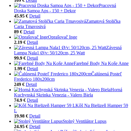
109 €
Detail
Pracovná
Doska Samoa Aps - 150 + Dekor
45.95 €
Detail
Zamatová Stolička
Caria Tmavosivá
89 €
Detail
Oprašovač Inge
2.19 €
Detail
Závesná
Lampa Nala1 Ø/v: 50/120cm, 25 Watt
99.9 €
Detail
Farebné Body Na Koše Anne
1.99 €
Detail
Čalúnená Posteľ
Frederico 180x200cm
249 €
Detail
Horná
Kuchynská Skrinka Venezia - Valero Biela
74.9 €
Detail
Kôš Na Bielizeň Hamper 59
L
19.98 €
Detail
Stolný Ventilátor Lupus
24.95 €
Detail