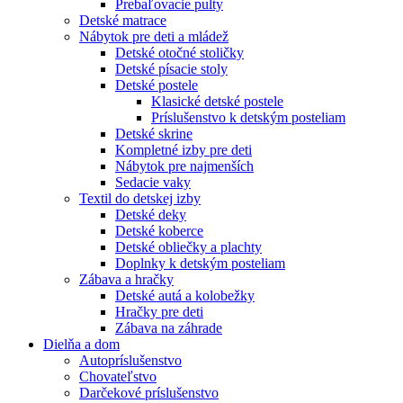
Prebaľovacie pulty
Detské matrace
Nábytok pre deti a mládež
Detské otočné stoličky
Detské písacie stoly
Detské postele
Klasické detské postele
Príslušenstvo k detským posteliam
Detské skrine
Kompletné izby pre deti
Nábytok pre najmenších
Sedacie vaky
Textil do detskej izby
Detské deky
Detské koberce
Detské obliečky a plachty
Doplnky k detským posteliam
Zábava a hračky
Detské autá a kolobežky
Hračky pre deti
Zábava na záhrade
Dielňa a dom
Autopríslušenstvo
Chovateľstvo
Darčekové príslušenstvo