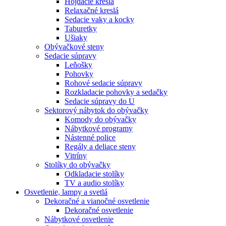
Hojdacie kreslá
Relaxačné kreslá
Sedacie vaky a kocky
Taburetky
Ušiaky
Obývačkové steny
Sedacie súpravy
Leňošky
Pohovky
Rohové sedacie súpravy
Rozkladacie pohovky a sedačky
Sedacie súpravy do U
Sektorový nábytok do obývačky
Komody do obývačky
Nábytkové programy
Nástenné police
Regály a deliace steny
Vitríny
Stolíky do obývačky
Odkladacie stolíky
TV a audio stolíky
Osvetlenie, lampy a svetlá
Dekoračné a vianočné osvetlenie
Dekoračné osvetlenie
Nábytkové osvetlenie