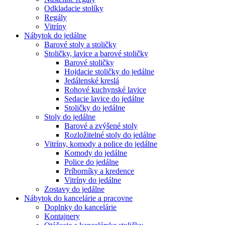
Odkladacie stolíky
Regály
Vitríny
Nábytok do jedálne
Barové stoly a stoličky
Stoličky, lavice a barové stoličky
Barové stoličky
Hojdacie stoličky do jedálne
Jedálenské kreslá
Rohové kuchynské lavice
Sedacie lavice do jedálne
Stoličky do jedálne
Stoly do jedálne
Barové a zvýšené stoly
Rozložitelné stoly do jedálne
Vitríny, komody a police do jedálne
Komody do jedálne
Police do jedálne
Príborníky a kredence
Vitríny do jedálne
Zostavy do jedálne
Nábytok do kancelárie a pracovne
Doplnky do kancelárie
Kontajnery