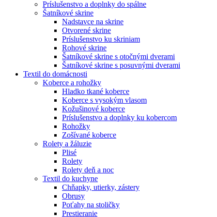
Príslušenstvo a doplnky do spálne
Šatníkové skrine
Nadstavce na skrine
Otvorené skrine
Príslušenstvo ku skriniam
Rohové skrine
Šatníkové skrine s otočnými dverami
Šatníkové skrine s posuvnými dverami
Textil do domácnosti
Koberce a rohožky
Hladko tkané koberce
Koberce s vysokým vlasom
Kožušinové koberce
Príslušenstvo a doplnky ku kobercom
Rohožky
Zošívané koberce
Rolety a žáluzie
Plisé
Rolety
Rolety deň a noc
Textil do kuchyne
Chňapky, utierky, zástery
Obrusy
Poťahy na stoličky
Prestieranie