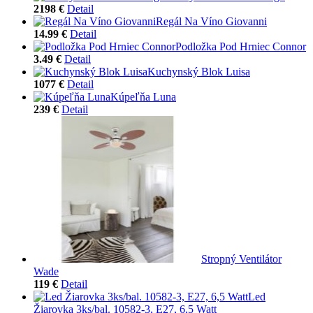
2198 €
Detail
Regál Na Víno Giovanni
14.99 €
Detail
Podložka Pod Hrniec Connor
3.49 €
Detail
Kuchynský Blok Luisa
1077 €
Detail
Kúpeľňa Luna
239 €
Detail
Stropný Ventilátor
Wade
119 €
Detail
Led
Žiarovka 3ks/bal. 10582-3, E27, 6,5 Watt