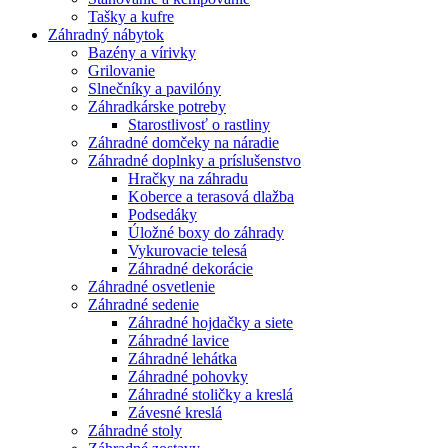
Tašky a kufre
Záhradný nábytok
Bazény a vírivky
Grilovanie
Slnečníky a pavilóny
Záhradkárske potreby
Starostlivosť o rastliny
Záhradné domčeky na náradie
Záhradné doplnky a príslušenstvo
Hračky na záhradu
Koberce a terasová dlažba
Podsedáky
Úložné boxy do záhrady
Vykurovacie telesá
Záhradné dekorácie
Záhradné osvetlenie
Záhradné sedenie
Záhradné hojdačky a siete
Záhradné lavice
Záhradné lehátka
Záhradné pohovky
Záhradné stoličky a kreslá
Závesné kreslá
Záhradné stoly