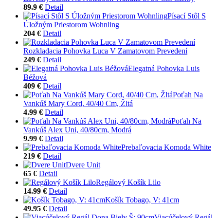
89.9 €
Detail
Písací Stôl S
Úložným Priestorom Wohnling
204 €
Detail
Rozkladacia Pohovka Luca V Zamatovom Prevedení
249 €
Detail
Elegatná Pohovka Luis
Béžová
409 €
Detail
Poťah Na
Vankúš Mary Cord, 40/40 Cm, Žltá
4.99 €
Detail
Poťah Na
Vankúš Alex Uni, 40/80cm, Modrá
9.99 €
Detail
Prebaľovacia Komoda White
219 €
Detail
Dvere Unit
65 €
Detail
Regálový Košík Lilo
14.99 €
Detail
Košík Tobago, V: 41cm
49.95 €
Detail
Viacúčelový Regál