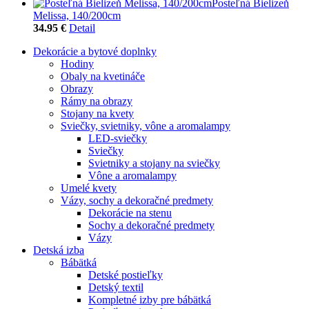
Posteľná Bielizeň
Melissa, 140/200cm
34.95 €
Detail
Dekorácie a bytové doplnky
Hodiny
Obaly na kvetináče
Obrazy
Rámy na obrazy
Stojany na kvety
Sviečky, svietniky, vône a aromalampy
LED-sviečky
Sviečky
Svietniky a stojany na sviečky
Vône a aromalampy
Umelé kvety
Vázy, sochy a dekoračné predmety
Dekorácie na stenu
Sochy a dekoračné predmety
Vázy
Detská izba
Bábätká
Detské postieľky
Detský textil
Kompletné izby pre bábätká