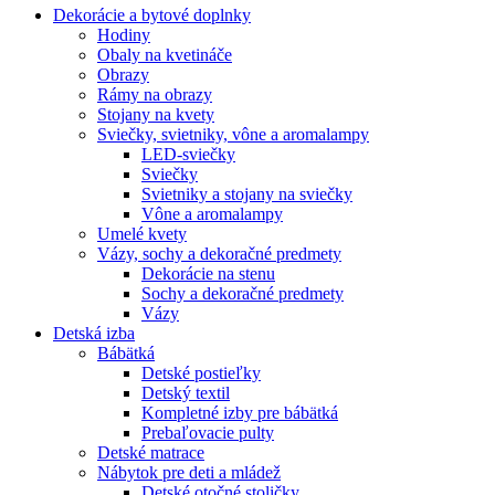
Dekorácie a bytové doplnky
Hodiny
Obaly na kvetináče
Obrazy
Rámy na obrazy
Stojany na kvety
Sviečky, svietniky, vône a aromalampy
LED-sviečky
Sviečky
Svietniky a stojany na sviečky
Vône a aromalampy
Umelé kvety
Vázy, sochy a dekoračné predmety
Dekorácie na stenu
Sochy a dekoračné predmety
Vázy
Detská izba
Bábätká
Detské postieľky
Detský textil
Kompletné izby pre bábätká
Prebaľovacie pulty
Detské matrace
Nábytok pre deti a mládež
Detské otočné stoličky