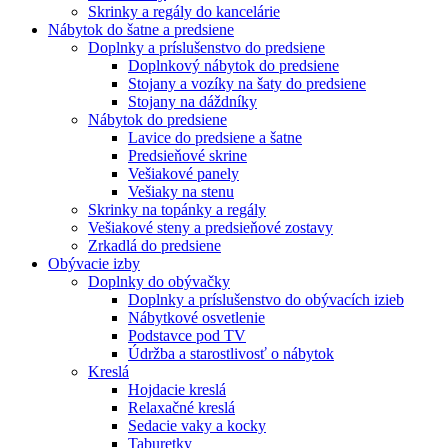
Skrinky a regály do kancelárie
Nábytok do šatne a predsiene
Doplnky a príslušenstvo do predsiene
Doplnkový nábytok do predsiene
Stojany a vozíky na šaty do predsiene
Stojany na dáždníky
Nábytok do predsiene
Lavice do predsiene a šatne
Predsieňové skrine
Vešiakové panely
Vešiaky na stenu
Skrinky na topánky a regály
Vešiakové steny a predsieňové zostavy
Zrkadlá do predsiene
Obývacie izby
Doplnky do obývačky
Doplnky a príslušenstvo do obývacích izieb
Nábytkové osvetlenie
Podstavce pod TV
Údržba a starostlivosť o nábytok
Kreslá
Hojdacie kreslá
Relaxačné kreslá
Sedacie vaky a kocky
Taburetky