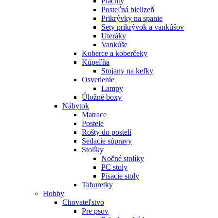
Plachty
Posteľná bielizeň
Prikrývky na spanie
Sety prikrývok a vankúšov
Uteráky
Vankúše
Koberce a koberčeky
Kúpeľňa
Stojany na kefky
Osvetlenie
Lampy
Úložné boxy
Nábytok
Matrace
Postele
Rošty do postelí
Sedacie súpravy
Stolíky
Nočné stolíky
PC stoly
Písacie stoly
Taburetky
Hobby
Chovateľstvo
Pre psov