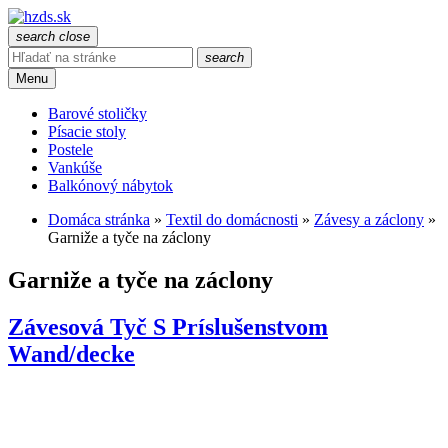
search
close
search
Menu
Barové stoličky
Písacie stoly
Postele
Vankúše
Balkónový nábytok
Domáca stránka
»
Textil do domácnosti
»
Závesy a záclony
»
Garniže a tyče na záclony
Garniže a tyče na záclony
Závesová Tyč S Príslušenstvom
Wand/decke