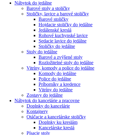
Nábytok do jedálne
Barové stoly a stoličky
Stoličky, lavice a barové stoličky
Barové stoličky
Hojdacie stoličky do jedálne
Jedálenské kreslá
Rohové kuchynské lavice
Sedacie lavice do jedálne
Stoličky do jedálne
Stoly do jedálne
Barové a zvýšené stoly
Rozložitelné stoly do jedálne
Vitríny, komody a police do jedálne
Komody do jedálne
Police do jedálne
Príborníky a kredence
Vitríny do jedálne
Zostavy do jedálne
Nábytok do kancelárie a pracovne
Doplnky do kancelárie
Kontajnery
Otáčacie a kancelárske stoličky
Doplnky ku kreslám
Kancelárske kreslá
Písacie stoly