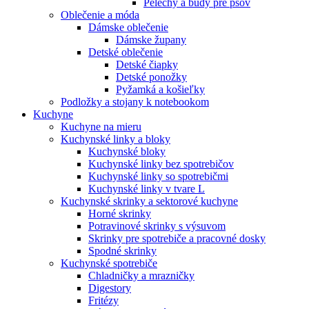
Pelechy a búdy pre psov
Oblečenie a móda
Dámske oblečenie
Dámske župany
Detské oblečenie
Detské čiapky
Detské ponožky
Pyžamká a košieľky
Podložky a stojany k notebookom
Kuchyne
Kuchyne na mieru
Kuchynské linky a bloky
Kuchynské bloky
Kuchynské linky bez spotrebičov
Kuchynské linky so spotrebičmi
Kuchynské linky v tvare L
Kuchynské skrinky a sektorové kuchyne
Horné skrinky
Potravinové skrinky s výsuvom
Skrinky pre spotrebiče a pracovné dosky
Spodné skrinky
Kuchynské spotrebiče
Chladničky a mrazničky
Digestory
Fritézy