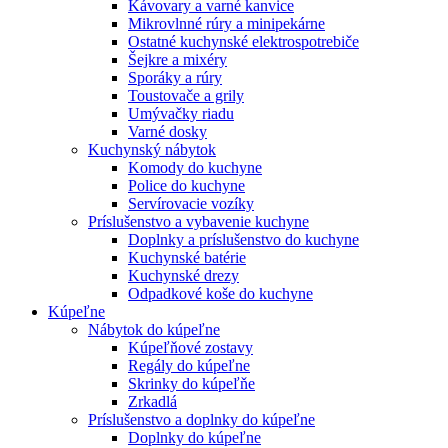
Kávovary a varné kanvice
Mikrovlnné rúry a minipekárne
Ostatné kuchynské elektrospotrebiče
Šejkre a mixéry
Sporáky a rúry
Toustovače a grily
Umývačky riadu
Varné dosky
Kuchynský nábytok
Komody do kuchyne
Police do kuchyne
Servírovacie vozíky
Príslušenstvo a vybavenie kuchyne
Doplnky a príslušenstvo do kuchyne
Kuchynské batérie
Kuchynské drezy
Odpadkové koše do kuchyne
Kúpeľne
Nábytok do kúpeľne
Kúpeľňové zostavy
Regály do kúpeľne
Skrinky do kúpeľňe
Zrkadlá
Príslušenstvo a doplnky do kúpeľne
Doplnky do kúpeľne