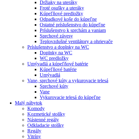
Držiaky na uteráky
Froté osušky a uteráky
Kúpeľňové predložky
Odpadkové koše do kúpeľne
Ostatné príslušenstvo do kúpeľne
Príslušenstvo k sprchám a vaniam
Sprchové závesy
Teplovzdušné ventilátory a ohrievače
Príslušenstvo a doplnky na WC
Doplnky na WC
WC predložky
Umývadlá a kúpeľňové batérie
Kúpeľňové batérie
Umývadlá
Vane, sprchové kúty a vykurovacie telesá
Sprchové kúty
Vane
Vykurovacie telesá do kúpeľne
Malý nábytok
Komody
Kozmetické stolíky
Nástenné regály
Odkladacie stolíky
Regály
Vitríny