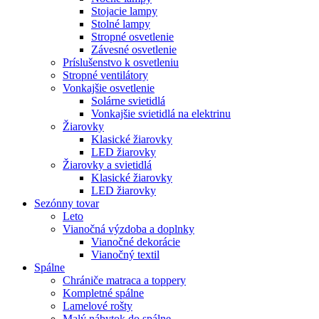
Stojacie lampy
Stolné lampy
Stropné osvetlenie
Závesné osvetlenie
Príslušenstvo k osvetleniu
Stropné ventilátory
Vonkajšie osvetlenie
Solárne svietidlá
Vonkajšie svietidlá na elektrinu
Žiarovky
Klasické žiarovky
LED žiarovky
Žiarovky a svietidlá
Klasické žiarovky
LED žiarovky
Sezónny tovar
Leto
Vianočná výzdoba a doplnky
Vianočné dekorácie
Vianočný textil
Spálne
Chrániče matraca a toppery
Kompletné spálne
Lamelové rošty
Malý nábytok do spálne