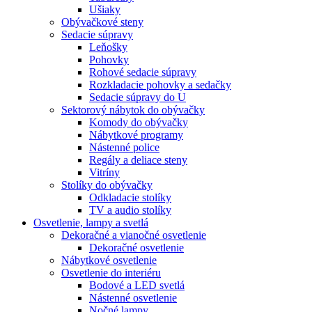
Ušiaky
Obývačkové steny
Sedacie súpravy
Leňošky
Pohovky
Rohové sedacie súpravy
Rozkladacie pohovky a sedačky
Sedacie súpravy do U
Sektorový nábytok do obývačky
Komody do obývačky
Nábytkové programy
Nástenné police
Regály a deliace steny
Vitríny
Stolíky do obývačky
Odkladacie stolíky
TV a audio stolíky
Osvetlenie, lampy a svetlá
Dekoračné a vianočné osvetlenie
Dekoračné osvetlenie
Nábytkové osvetlenie
Osvetlenie do interiéru
Bodové a LED svetlá
Nástenné osvetlenie
Nočné lampy