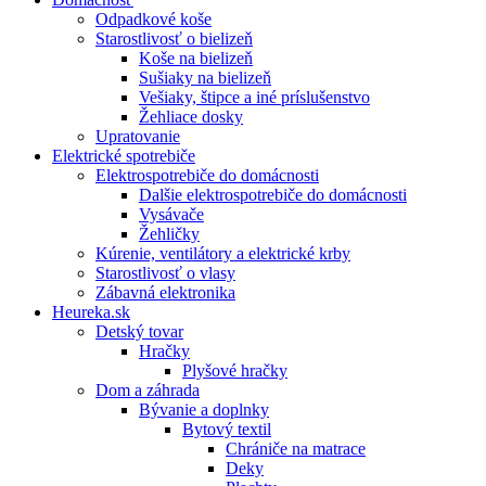
Odpadkové koše
Starostlivosť o bielizeň
Koše na bielizeň
Sušiaky na bielizeň
Vešiaky, štipce a iné príslušenstvo
Žehliace dosky
Upratovanie
Elektrické spotrebiče
Elektrospotrebiče do domácnosti
Dalšie elektrospotrebiče do domácnosti
Vysávače
Žehličky
Kúrenie, ventilátory a elektrické krby
Starostlivosť o vlasy
Zábavná elektronika
Heureka.sk
Detský tovar
Hračky
Plyšové hračky
Dom a záhrada
Bývanie a doplnky
Bytový textil
Chrániče na matrace
Deky