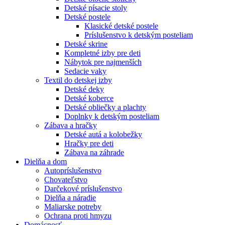
Detské písacie stoly
Detské postele
Klasické detské postele
Príslušenstvo k detským posteliam
Detské skrine
Kompletné izby pre deti
Nábytok pre najmenších
Sedacie vaky
Textil do detskej izby
Detské deky
Detské koberce
Detské obliečky a plachty
Doplnky k detským posteliam
Zábava a hračky
Detské autá a kolobežky
Hračky pre deti
Zábava na záhrade
Dielňa a dom
Autopríslušenstvo
Chovateľstvo
Darčekové príslušenstvo
Dielňa a náradie
Maliarske potreby
Ochrana proti hmyzu
Domácnosť