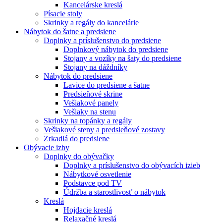
Kancelárske kreslá
Písacie stoly
Skrinky a regály do kancelárie
Nábytok do šatne a predsiene
Doplnky a príslušenstvo do predsiene
Doplnkový nábytok do predsiene
Stojany a vozíky na šaty do predsiene
Stojany na dáždníky
Nábytok do predsiene
Lavice do predsiene a šatne
Predsieňové skrine
Vešiakové panely
Vešiaky na stenu
Skrinky na topánky a regály
Vešiakové steny a predsieňové zostavy
Zrkadlá do predsiene
Obývacie izby
Doplnky do obývačky
Doplnky a príslušenstvo do obývacích izieb
Nábytkové osvetlenie
Podstavce pod TV
Údržba a starostlivosť o nábytok
Kreslá
Hojdacie kreslá
Relaxačné kreslá