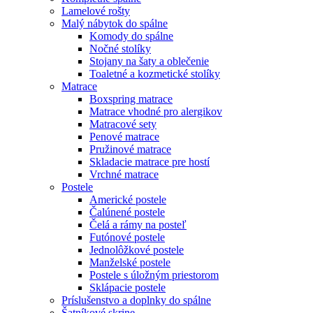
Lamelové rošty
Malý nábytok do spálne
Komody do spálne
Nočné stolíky
Stojany na šaty a oblečenie
Toaletné a kozmetické stolíky
Matrace
Boxspring matrace
Matrace vhodné pro alergikov
Matracové sety
Penové matrace
Pružinové matrace
Skladacie matrace pre hostí
Vrchné matrace
Postele
Americké postele
Čalúnené postele
Čelá a rámy na posteľ
Futónové postele
Jednolôžkové postele
Manželské postele
Postele s úložným priestorom
Sklápacie postele
Príslušenstvo a doplnky do spálne
Šatníkové skrine