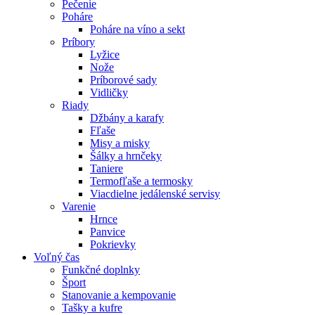
Pečenie
Poháre
Poháre na víno a sekt
Príbory
Lyžice
Nože
Príborové sady
Vidličky
Riady
Džbány a karafy
Fľaše
Misy a misky
Šálky a hrnčeky
Taniere
Termofľaše a termosky
Viacdielne jedálenské servisy
Varenie
Hrnce
Panvice
Pokrievky
Voľný čas
Funkčné doplnky
Šport
Stanovanie a kempovanie
Tašky a kufre