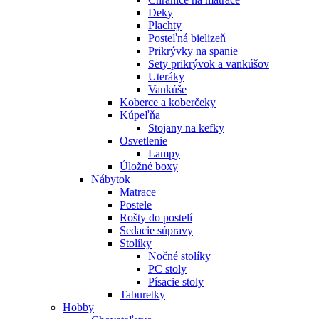
Deky
Plachty
Posteľná bielizeň
Prikrývky na spanie
Sety prikrývok a vankúšov
Uteráky
Vankúše
Koberce a koberčeky
Kúpeľňa
Stojany na kefky
Osvetlenie
Lampy
Úložné boxy
Nábytok
Matrace
Postele
Rošty do postelí
Sedacie súpravy
Stolíky
Nočné stolíky
PC stoly
Písacie stoly
Taburetky
Hobby