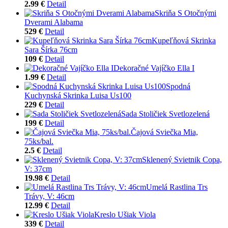
2.99 €
Detail
Skriňa S Otočnými
Dverami Alabama
529 €
Detail
Kupeľňová Skrinka
Sara Šírka 76cm
109 €
Detail
Dekoračné Vajíčko Ella I
1.99 €
Detail
Spodná
Kuchynská Skrinka Luisa Us100
229 €
Detail
Sada Stoličiek Svetlozelená
199 €
Detail
Čajová Sviečka Mia,
75ks/bal.
2.5 €
Detail
Sklenený Svietnik Copa,
V: 37cm
19.98 €
Detail
Umelá Rastlina Trs
Trávy, V: 46cm
12.99 €
Detail
Kreslo Ušiak Viola
339 €
Detail