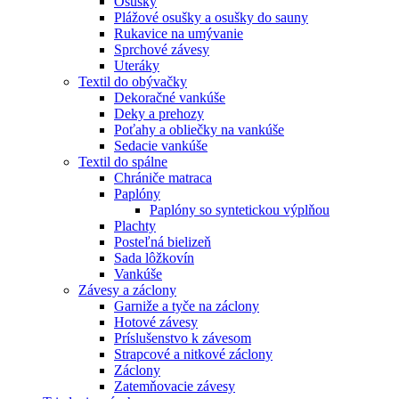
Osušky
Plážové osušky a osušky do sauny
Rukavice na umývanie
Sprchové závesy
Uteráky
Textil do obývačky
Dekoračné vankúše
Deky a prehozy
Poťahy a obliečky na vankúše
Sedacie vankúše
Textil do spálne
Chrániče matraca
Paplóny
Paplóny so syntetickou výplňou
Plachty
Posteľná bielizeň
Sada lôžkovín
Vankúše
Závesy a záclony
Garniže a tyče na záclony
Hotové závesy
Príslušenstvo k závesom
Strapcové a nitkové záclony
Záclony
Zatemňovacie závesy