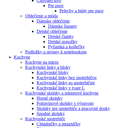
Chovateľstvo
Pre psov
Pelechy a búdy pre psov
Oblečenie a móda
Dámske oblečenie
Dámske župany
Detské oblečenie
Detské čiapky
Detské ponožky
Pyžamká a košieľky
Podložky a stojany k notebookom
Kuchyne
Kuchyne na mieru
Kuchynské linky a bloky
Kuchynské bloky
Kuchynské linky bez spotrebičov
Kuchynské linky so spotrebičmi
Kuchynské linky v tvare L
Kuchynské skrinky a sektorové kuchyne
Horné skrinky
Potravinové skrinky s výsuvom
Skrinky pre spotrebiče a pracovné dosky
Spodné skrinky
Kuchynské spotrebiče
Chladničky a mrazničky