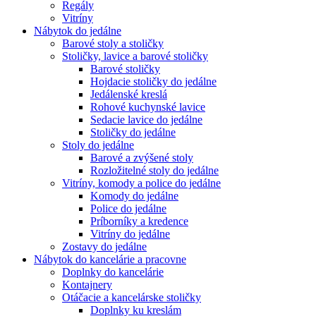
Regály
Vitríny
Nábytok do jedálne
Barové stoly a stoličky
Stoličky, lavice a barové stoličky
Barové stoličky
Hojdacie stoličky do jedálne
Jedálenské kreslá
Rohové kuchynské lavice
Sedacie lavice do jedálne
Stoličky do jedálne
Stoly do jedálne
Barové a zvýšené stoly
Rozložitelné stoly do jedálne
Vitríny, komody a police do jedálne
Komody do jedálne
Police do jedálne
Príborníky a kredence
Vitríny do jedálne
Zostavy do jedálne
Nábytok do kancelárie a pracovne
Doplnky do kancelárie
Kontajnery
Otáčacie a kancelárske stoličky
Doplnky ku kreslám