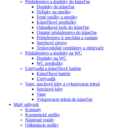
Príslušenstvo a doplnky do kúpeľne
Doplnky do kúpeľne
Držiaky na uteráky
Froté osušky a uteráky
Kúpeľňové predložky
Odpadkové koše do kúpeľne
Ostatné príslušenstvo do kúpeľne
Príslušenstvo k sprchám a vaniam
Sprchové závesy
Teplovzdušné ventilátory a ohrievače
Príslušenstvo a doplnky na WC
Doplnky na WC
WC predložky
Umývadlá a kúpeľňové batérie
Kúpeľňové batérie
Umývadlá
Vane, sprchové kúty a vykurovacie telesá
Sprchové kúty
Vane
Vykurovacie telesá do kúpeľne
Malý nábytok
Komody
Kozmetické stolíky
Nástenné regály
Odkladacie stolíky