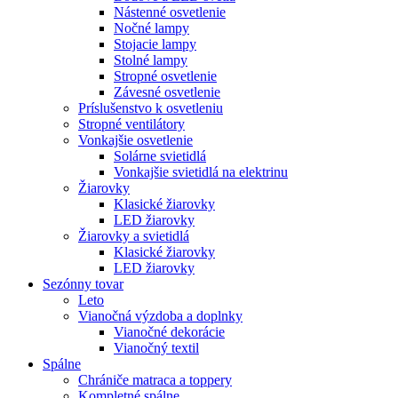
Nástenné osvetlenie
Nočné lampy
Stojacie lampy
Stolné lampy
Stropné osvetlenie
Závesné osvetlenie
Príslušenstvo k osvetleniu
Stropné ventilátory
Vonkajšie osvetlenie
Solárne svietidlá
Vonkajšie svietidlá na elektrinu
Žiarovky
Klasické žiarovky
LED žiarovky
Žiarovky a svietidlá
Klasické žiarovky
LED žiarovky
Sezónny tovar
Leto
Vianočná výzdoba a doplnky
Vianočné dekorácie
Vianočný textil
Spálne
Chrániče matraca a toppery
Kompletné spálne