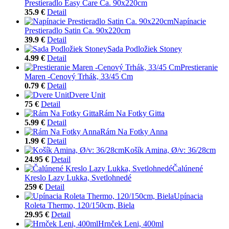
Prestieradlo Easy Care Ca. 90x220cm
35.9 €
Detail
Napínacie
Prestieradlo Satin Ca. 90x220cm
39.9 €
Detail
Sada Podložiek Stoney
4.99 €
Detail
Prestieranie
Maren -Cenový Trhák, 33/45 Cm
0.79 €
Detail
Dvere Unit
75 €
Detail
Rám Na Fotky Gitta
5.99 €
Detail
Rám Na Fotky Anna
1.99 €
Detail
Košík Amina, Ø/v: 36/28cm
24.95 €
Detail
Čalúnené
Kreslo Lazy Lukka, Svetlohnedé
259 €
Detail
Upínacia
Roleta Thermo, 120/150cm, Biela
29.95 €
Detail
Hrnček Leni, 400ml