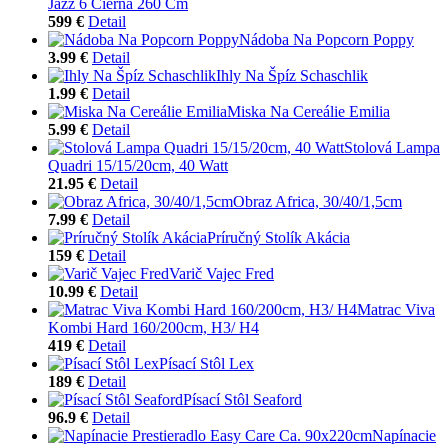
Jazz 6 Čierna 260 Cm
599 €
Detail
Nádoba Na Popcorn Poppy
3.99 €
Detail
Ihly Na Špíz Schaschlik
1.99 €
Detail
Miska Na Cereálie Emilia
5.99 €
Detail
Stolová Lampa
Quadri 15/15/20cm, 40 Watt
21.95 €
Detail
Obraz Africa, 30/40/1,5cm
7.99 €
Detail
Príručný Stolík Akácia
159 €
Detail
Varič Vajec Fred
10.99 €
Detail
Matrac Viva
Kombi Hard 160/200cm, H3/ H4
419 €
Detail
Písací Stôl Lex
189 €
Detail
Písací Stôl Seaford
96.9 €
Detail
Napínacie