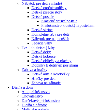
Nábytok pre deti a mládež
Detské otočné stoličky
Detské písacie stoly
Detské postele
Klasické detské postele
Príslušenstvo k detským posteliam
Detské skrine
Kompletné izby pre deti
Nábytok pre najmenších
Sedacie vaky
Textil do detskej izby
Detské deky
Detské koberce
Detské obliečky a plachty
Doplnky k detským posteliam
Zábava a hračky
Detské autá a kolobežky
Hračky pre deti
Zábava na záhrade
Dielňa a dom
Autopríslušenstvo
Chovateľstvo
Darčekové príslušenstvo
Dielňa a náradie
Maliarske potreby