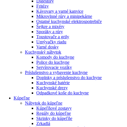
Digestory
Fritézy
Kávovary a varné kanvice
Mikrovlnné rúry a minipekárne
Ostatné kuchynské elektrospotrebiče
Šejkre a mixéry
Sporáky a rúry
Toustovače a grily
Umývačky riadu
Varné dosky
Kuchynský nábytok
Komody do kuchyne
Police do kuchyne
Servírovacie vozíky
Príslušenstvo a vybavenie kuchyne
Doplnky a príslušenstvo do kuchyne
Kuchynské batérie
Kuchynské drezy
Odpadkové koše do kuchyne
Kúpeľne
Nábytok do kúpeľne
Kúpeľňové zostavy
Regály do kúpeľne
Skrinky do kúpeľňe
Zrkadlá