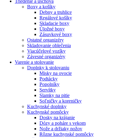
Triedenie a úschova
Boxy a košíky
Debny a truhlice
Regálové košíky
Skladacie boxy
Úložné boxy
Zásuvkové boxy
Ostatné organizéry
Skladovanie oblečenia
Viacúčelové vozíky
Závesné organizéry
Varenie a stolovanie
Doplnky k stolovaniu
Misky na ovocie
Podtácky
Popolníky
Servítky
Slamky na pitie
Soľničky a koreničky
Kuchynské doplnky
Kuchynské pomôcky
Dosky na krájanie
Dózy a poháre s vekom
Nože a držiaky nožov
Rôzne kuchynské pomôcky