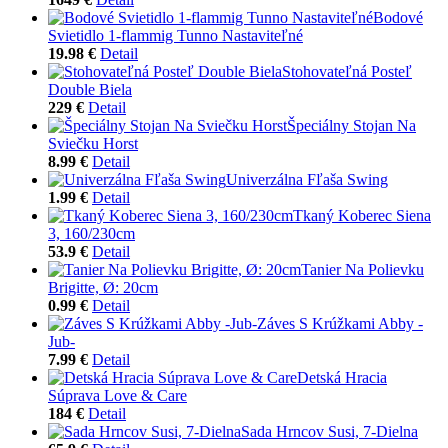
Bodové
Svietidlo 1-flammig Tunno Nastaviteľné
19.98 €
Detail
Stohovateľná Posteľ
Double Biela
229 €
Detail
Špeciálny Stojan Na
Sviečku Horst
8.99 €
Detail
Univerzálna Fľaša Swing
1.99 €
Detail
Tkaný Koberec Siena
3, 160/230cm
53.9 €
Detail
Tanier Na Polievku
Brigitte, Ø: 20cm
0.99 €
Detail
Záves S Krúžkami Abby -
Jub-
7.99 €
Detail
Detská Hracia
Súprava Love & Care
184 €
Detail
Sada Hrncov Susi, 7-Dielna