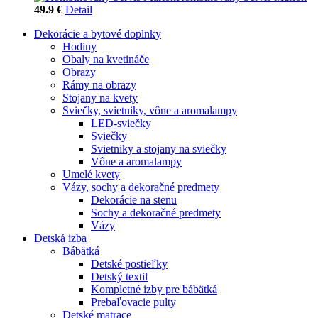
49.9 €
Detail
Dekorácie a bytové doplnky
Hodiny
Obaly na kvetináče
Obrazy
Rámy na obrazy
Stojany na kvety
Sviečky, svietniky, vône a aromalampy
LED-sviečky
Sviečky
Svietniky a stojany na sviečky
Vône a aromalampy
Umelé kvety
Vázy, sochy a dekoračné predmety
Dekorácie na stenu
Sochy a dekoračné predmety
Vázy
Detská izba
Bábätká
Detské postieľky
Detský textil
Kompletné izby pre bábätká
Prebaľovacie pulty
Detské matrace