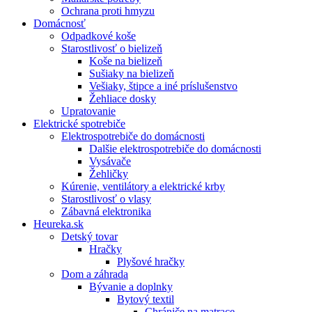
Ochrana proti hmyzu
Domácnosť
Odpadkové koše
Starostlivosť o bielizeň
Koše na bielizeň
Sušiaky na bielizeň
Vešiaky, štipce a iné príslušenstvo
Žehliace dosky
Upratovanie
Elektrické spotrebiče
Elektrospotrebiče do domácnosti
Dalšie elektrospotrebiče do domácnosti
Vysávače
Žehličky
Kúrenie, ventilátory a elektrické krby
Starostlivosť o vlasy
Zábavná elektronika
Heureka.sk
Detský tovar
Hračky
Plyšové hračky
Dom a záhrada
Bývanie a doplnky
Bytový textil
Chrániče na matrace