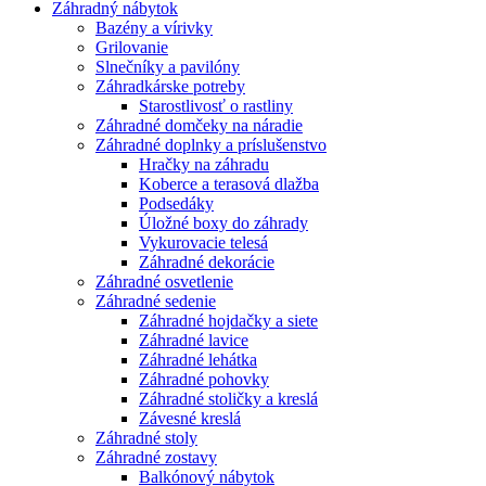
Záhradný nábytok
Bazény a vírivky
Grilovanie
Slnečníky a pavilóny
Záhradkárske potreby
Starostlivosť o rastliny
Záhradné domčeky na náradie
Záhradné doplnky a príslušenstvo
Hračky na záhradu
Koberce a terasová dlažba
Podsedáky
Úložné boxy do záhrady
Vykurovacie telesá
Záhradné dekorácie
Záhradné osvetlenie
Záhradné sedenie
Záhradné hojdačky a siete
Záhradné lavice
Záhradné lehátka
Záhradné pohovky
Záhradné stoličky a kreslá
Závesné kreslá
Záhradné stoly
Záhradné zostavy
Balkónový nábytok