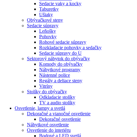
Sedacie vaky a kocky
Taburetky
Ušiaky
Obývačkové steny
Sedacie súpravy
Leňošky
Pohovky
Rohové sedacie súpravy
Rozkladacie pohovky a sedačky
Sedacie súpravy do U
Sektorový nábytok do obývačky
Komody do obývačky
Nábytkové programy
Nástenné police
Regály a deliace steny
Vitríny
Stolíky do obývačky
Odkladacie stolíky
TV a audio stolíky
Osvetlenie, lampy a svetlá
Dekoračné a vianočné osvetlenie
Dekoračné osvetlenie
Nábytkové osvetlenie
Osvetlenie do interiéru
Bodové a LED svetlá