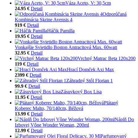
Váza Aceto, V: 30,5cm
24.95 €
Detail
Odporúčaná
Kombinácia Skrine Avensis 4
919 €
Detail
Háčik Pamilla
19.95 €
Detail
Vonkajšie Svietidlo Boston Antracitová Max. 60watt
32.95 €
Detail
Vrchný Matrac Beta 120x200
119 €
Detail
Hrací Domček Axi Max
2399 €
Detail
Záhradný Stôl Florian 1
99.9 €
Detail
Zásuvkový Box Lisa
11.95 €
Detail
Plátaný
Koberec Malto, 70/140cm, Béžová
13.99 €
Detail
Náplň Do
Izbovej Vône Wonder Woman, 200ml
12.99 €
Detail
Parfumovaný