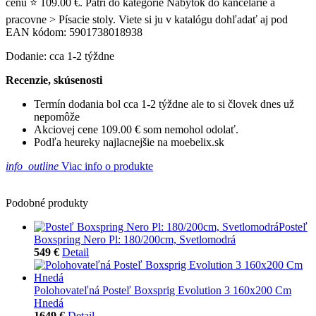
cenu ⭐ 109.00 €. Patrí do kategórie Nábytok do kancelárie a
pracovne > Písacie stoly. Viete si ju v katalógu dohľadať aj pod
EAN kódom: 5901738018938
Dodanie: cca 1-2 týždne
Recenzie, skúsenosti
Termín dodania bol cca 1-2 týždne ale to si človek dnes už
nepomôže
Akciovej cene 109.00 € som nemohol odolať.
Podľa heureky najlacnejšie na moebelix.sk
info_outline
Viac info o produkte
Podobné produkty
Posteľ
Boxspring Nero Pl: 180/200cm, Svetlomodrá
549 €
Detail
Polohovateľná Posteľ Boxsprig Evolution 3 160x200 Cm
Hnedá
1649 €
Detail