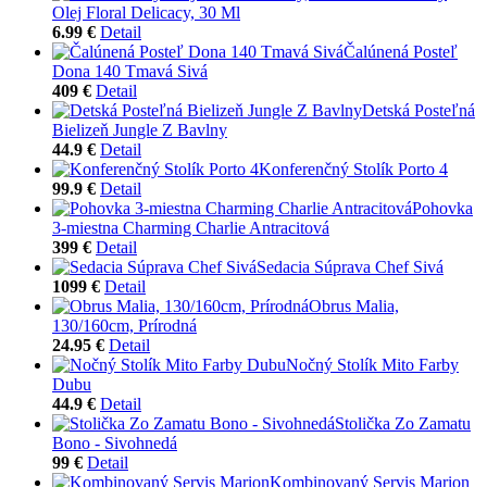
Olej Floral Delicacy, 30 Ml
6.99 €
Detail
Čalúnená Posteľ
Dona 140 Tmavá Sivá
409 €
Detail
Detská Posteľná
Bielizeň Jungle Z Bavlny
44.9 €
Detail
Konferenčný Stolík Porto 4
99.9 €
Detail
Pohovka
3-miestna Charming Charlie Antracitová
399 €
Detail
Sedacia Súprava Chef Sivá
1099 €
Detail
Obrus Malia,
130/160cm, Prírodná
24.95 €
Detail
Nočný Stolík Mito Farby
Dubu
44.9 €
Detail
Stolička Zo Zamatu
Bono - Sivohnedá
99 €
Detail
Kombinovaný Servis Marion