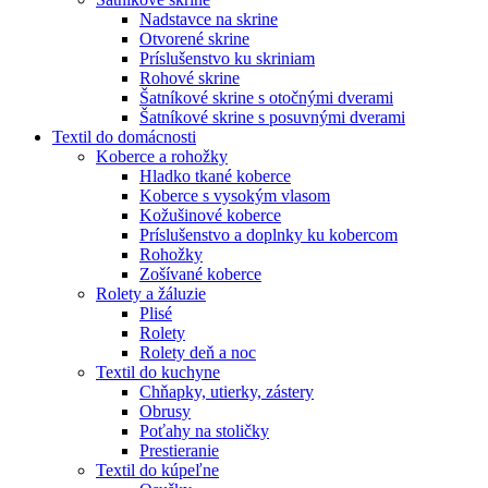
Nadstavce na skrine
Otvorené skrine
Príslušenstvo ku skriniam
Rohové skrine
Šatníkové skrine s otočnými dverami
Šatníkové skrine s posuvnými dverami
Textil do domácnosti
Koberce a rohožky
Hladko tkané koberce
Koberce s vysokým vlasom
Kožušinové koberce
Príslušenstvo a doplnky ku kobercom
Rohožky
Zošívané koberce
Rolety a žáluzie
Plisé
Rolety
Rolety deň a noc
Textil do kuchyne
Chňapky, utierky, zástery
Obrusy
Poťahy na stoličky
Prestieranie
Textil do kúpeľne