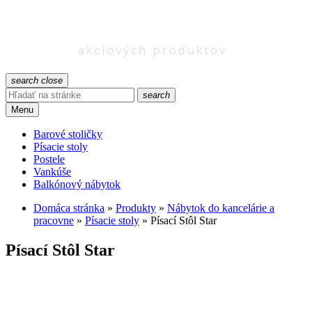
search
close
search
Menu
Barové stoličky
Písacie stoly
Postele
Vankúše
Balkónový nábytok
Domáca stránka
»
Produkty
»
Nábytok do kancelárie a
pracovne
»
Písacie stoly
»
Písací Stôl Star
Písací Stôl Star