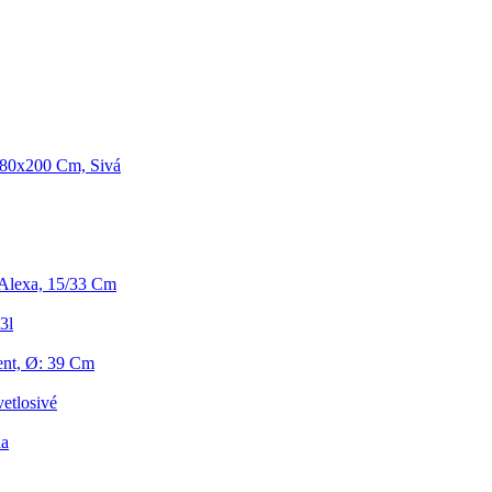
180x200 Cm, Sivá
Alexa, 15/33 Cm
3l
ent, Ø: 39 Cm
etlosivé
na