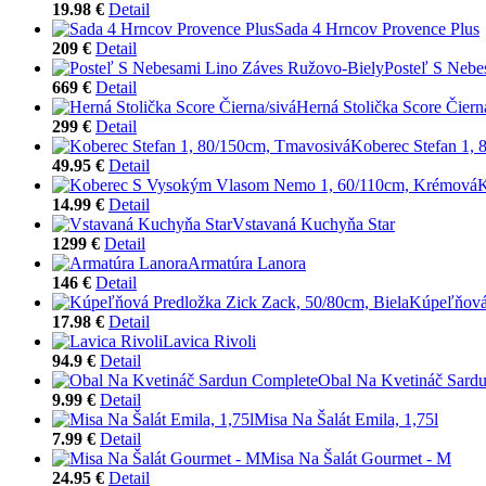
19.98 €
Detail
Sada 4 Hrncov Provence Plus
209 €
Detail
Posteľ S Nebe
669 €
Detail
Herná Stolička Score Čiern
299 €
Detail
Koberec Stefan 1,
49.95 €
Detail
K
14.99 €
Detail
Vstavaná Kuchyňa Star
1299 €
Detail
Armatúra Lanora
146 €
Detail
Kúpeľňová 
17.98 €
Detail
Lavica Rivoli
94.9 €
Detail
Obal Na Kvetináč Sard
9.99 €
Detail
Misa Na Šalát Emila, 1,75l
7.99 €
Detail
Misa Na Šalát Gourmet - M
24.95 €
Detail