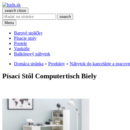
search
close
search
Menu
Barové stoličky
Písacie stoly
Postele
Vankúše
Balkónový nábytok
Domáca stránka
»
Produkty
»
Nábytok do kancelárie a pracov
Písací Stôl Computertisch Biely