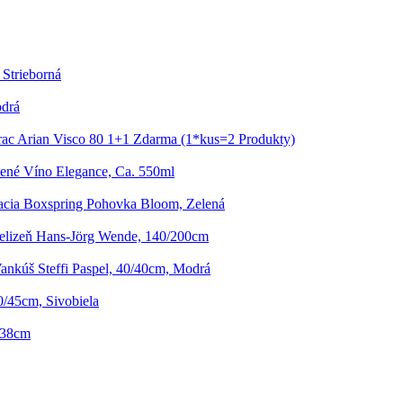
 Strieborná
odrá
ac Arian Visco 80 1+1 Zdarma (1*kus=2 Produkty)
ené Víno Elegance, Ca. 550ml
cia Boxspring Pohovka Bloom, Zelená
ielizeň Hans-Jörg Wende, 140/200cm
ankúš Steffi Paspel, 40/40cm, Modrá
30/45cm, Sivobiela
. 38cm