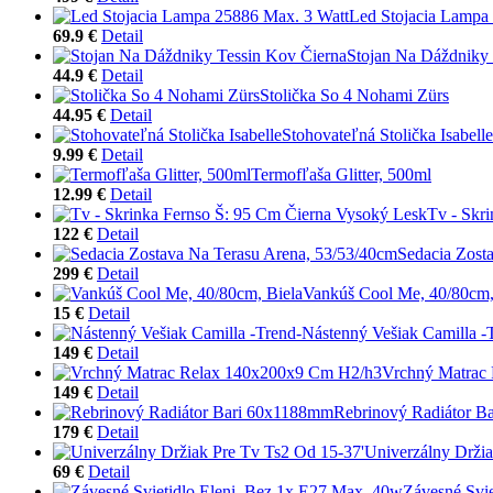
Led Stojacia Lampa
69.9 €
Detail
Stojan Na Dáždniky 
44.9 €
Detail
Stolička So 4 Nohami Zürs
44.95 €
Detail
Stohovateľná Stolička Isabelle
9.99 €
Detail
Termofľaša Glitter, 500ml
12.99 €
Detail
Tv - Skr
122 €
Detail
Sedacia Zost
299 €
Detail
Vankúš Cool Me, 40/80cm,
15 €
Detail
Nástenný Vešiak Camilla -
149 €
Detail
Vrchný Matrac
149 €
Detail
Rebrinový Radiátor B
179 €
Detail
Univerzálny Držia
69 €
Detail
Závesné Svi