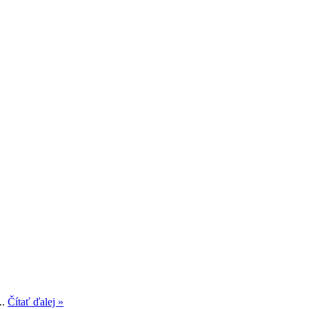
..
Čítať ďalej »