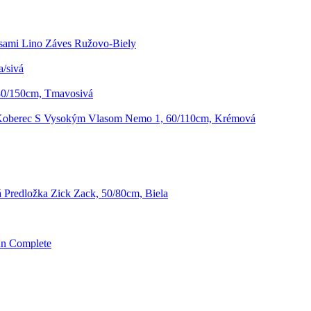
sami Lino Záves Ružovo-Biely
a/sivá
 80/150cm, Tmavosivá
oberec S Vysokým Vlasom Nemo 1, 60/110cm, Krémová
Predložka Zick Zack, 50/80cm, Biela
un Complete