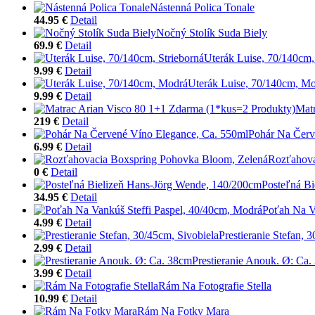
Nástenná Polica Tonale
44.95 €
Detail
Nočný Stolík Suda Biely
69.9 €
Detail
Uterák Luise, 70/140cm,
9.99 €
Detail
Uterák Luise, 70/140cm, M
9.99 €
Detail
Matr
219 €
Detail
Pohár Na Červ
6.99 €
Detail
Rozťahova
0 €
Detail
Posteľná B
34.95 €
Detail
Poťah Na V
4.99 €
Detail
Prestieranie Stefan, 
2.99 €
Detail
Prestieranie Anouk. Ø: Ca
3.99 €
Detail
Rám Na Fotografie Stella
10.99 €
Detail
Rám Na Fotky Mara