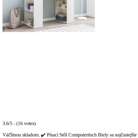
3.6/5 - (16 votes)
Väčšinou skladom. ✔️ Písací Stôl Computertisch Biely sa najčastejšie