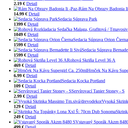
2.19 €
Detail
Rám Na Obrazy Badonia Ii
14.99 €
Detail
Sedacia Súprava Park
1399 €
Detail
1049 €
Detail
Sedacia Súprava Orion Čierna
1599 €
Detail
Sedacia Súprava Bernadet
1599 €
Detail
Rohová Skriňa Level 36 A
469 €
Detail
Hrnček Na Kávu Super
6.99 €
Detail
Sedacia Kocka Portland
109 €
Detail
Servírovací Tanier Stoney - S
2.99 €
Detail
Vysoká Skrin
129 €
Detail
Skrin
249 €
Detail
Vstavaný Sporák Akzm 848
499 €
Detail