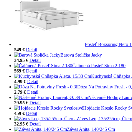
Posteľ Boxspring Nero 
549 €
Detail
Barová Stolička Jacky
34.95 €
Detail
Čalúnená Posteľ Sima 2 180
569 €
Detail
Kuchynská Chňapka 
4.99 €
Detail
Dóza Na Potraviny Fresh - 0,
2.79 €
Detail
Nástenné Hodiny Laur
29.95 €
Detail
Hojdacie Kreslo Rocky Sv
459 €
Detail
Záves Leo, 135/255cm, Čier
32.95 €
Detail
Záves Anita, 140/245 Cm