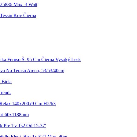
 25886 Max. 3 Watt
Tessin Kov Čierna
inka Fernso Š: 95 Cm Čierna Vysoký Lesk
ava Na Terasu Arena, 53/53/40cm
 Biela
Trend-
 Relax 140x200x9 Cm H2/h3
ari 60x1188mm
k Pre Tv Ts2 Od 15-37'
etidlo Eleni, Bez 1x E27 Max. 40w