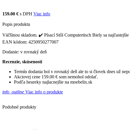
159.00 €
s DPH
Viac info
Popis produktu
Väčšinou skladom. ✔️ Písací Stôl Computertisch Biely sa najčastejšie 
EAN kódom: 4250950277007
Dodanie: v rovnaký deň
Recenzie, skúsenosti
Termín dodania bol v rovnaký deň ale to si človek dnes už ne
Akciovej cene 159.00 € som nemohol odolať.
Podľa heureky najlacnejšie na moebelix.sk
info_outline
Viac info o produkte
Podobné produkty