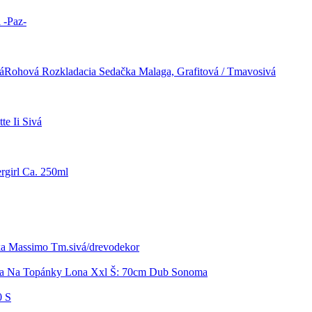
 -Paz-
Rohová Rozkladacia Sedačka Malaga, Grafitová / Tmavosivá
te Ii Sivá
girl Ca. 250ml
ka Massimo Tm.sivá/drevodekor
ka Na Topánky Lona Xxl Š: 70cm Dub Sonoma
0 S