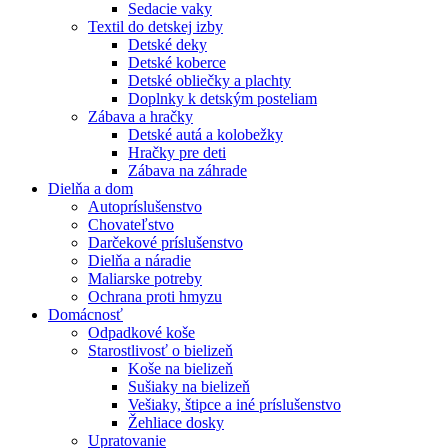
Sedacie vaky
Textil do detskej izby
Detské deky
Detské koberce
Detské obliečky a plachty
Doplnky k detským posteliam
Zábava a hračky
Detské autá a kolobežky
Hračky pre deti
Zábava na záhrade
Dielňa a dom
Autopríslušenstvo
Chovateľstvo
Darčekové príslušenstvo
Dielňa a náradie
Maliarske potreby
Ochrana proti hmyzu
Domácnosť
Odpadkové koše
Starostlivosť o bielizeň
Koše na bielizeň
Sušiaky na bielizeň
Vešiaky, štipce a iné príslušenstvo
Žehliace dosky
Upratovanie