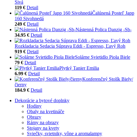
Sivá
119 €
Detail
Čalúnená Posteľ Japp
160 Sivohnedá
249 €
Detail
Nástenná Polica Danzig -Sb-
34.95 €
Detail
Rozkladacia Sedacia Súprava Eddi - Espresso, Ľavý Roh
919 €
Detail
Solárne Svietidlo Piola Biele
79 €
Detail
Plytký Tanier Emilia
6.99 €
Detail
Konferenčný Stolík Biely/
čierny
184.9 €
Detail
Dekorácie a bytové doplnky
Hodiny
Obaly na kvetináče
Obrazy
Rámy na obrazy
Stojany na kvety
Sviečky, svietniky, vône a aromalampy