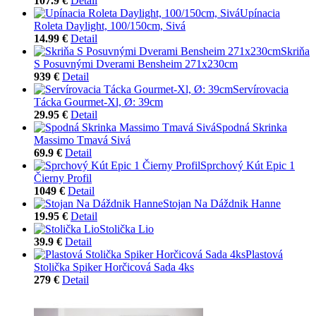
107.9 €
Detail
Upínacia
Roleta Daylight, 100/150cm, Sivá
14.99 €
Detail
Skriňa
S Posuvnými Dverami Bensheim 271x230cm
939 €
Detail
Servírovacia
Tácka Gourmet-Xl, Ø: 39cm
29.95 €
Detail
Spodná Skrinka
Massimo Tmavá Sivá
69.9 €
Detail
Sprchový Kút Epic 1
Čierny Profil
1049 €
Detail
Stojan Na Dáždnik Hanne
19.95 €
Detail
Stolička Lio
39.9 €
Detail
Plastová
Stolička Spiker Horčicová Sada 4ks
279 €
Detail