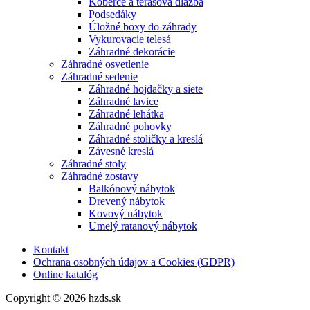
Koberce a terasová dlažba
Podsedáky
Úložné boxy do záhrady
Vykurovacie telesá
Záhradné dekorácie
Záhradné osvetlenie
Záhradné sedenie
Záhradné hojdačky a siete
Záhradné lavice
Záhradné lehátka
Záhradné pohovky
Záhradné stoličky a kreslá
Závesné kreslá
Záhradné stoly
Záhradné zostavy
Balkónový nábytok
Drevený nábytok
Kovový nábytok
Umelý ratanový nábytok
Kontakt
Ochrana osobných údajov a Cookies (GDPR)
Online katalóg
Copyright © 2026 hzds.sk