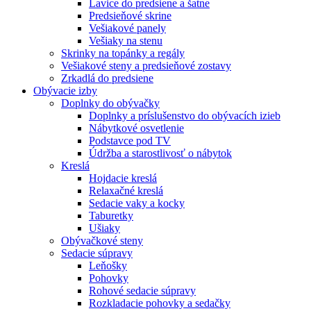
Lavice do predsiene a šatne
Predsieňové skrine
Vešiakové panely
Vešiaky na stenu
Skrinky na topánky a regály
Vešiakové steny a predsieňové zostavy
Zrkadlá do predsiene
Obývacie izby
Doplnky do obývačky
Doplnky a príslušenstvo do obývacích izieb
Nábytkové osvetlenie
Podstavce pod TV
Údržba a starostlivosť o nábytok
Kreslá
Hojdacie kreslá
Relaxačné kreslá
Sedacie vaky a kocky
Taburetky
Ušiaky
Obývačkové steny
Sedacie súpravy
Leňošky
Pohovky
Rohové sedacie súpravy
Rozkladacie pohovky a sedačky