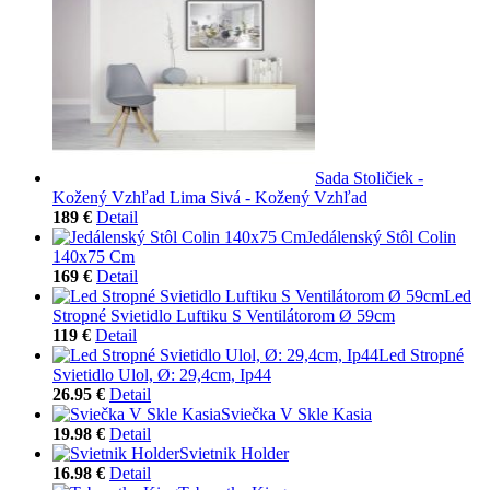
Sada Stoličiek -
Kožený Vzhľad Lima Sivá - Kožený Vzhľad
189 €
Detail
Jedálenský Stôl Colin
140x75 Cm
169 €
Detail
Led
Stropné Svietidlo Luftiku S Ventilátorom Ø 59cm
119 €
Detail
Led Stropné
Svietidlo Ulol, Ø: 29,4cm, Ip44
26.95 €
Detail
Sviečka V Skle Kasia
19.98 €
Detail
Svietnik Holder
16.98 €
Detail