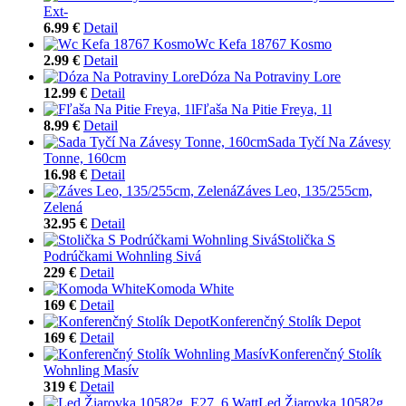
Ext-
6.99 €
Detail
Wc Kefa 18767 Kosmo
2.99 €
Detail
Dóza Na Potraviny Lore
12.99 €
Detail
Fľaša Na Pitie Freya, 1l
8.99 €
Detail
Sada Tyčí Na Závesy
Tonne, 160cm
16.98 €
Detail
Záves Leo, 135/255cm,
Zelená
32.95 €
Detail
Stolička S
Podrúčkami Wohnling Sivá
229 €
Detail
Komoda White
169 €
Detail
Konferenčný Stolík Depot
169 €
Detail
Konferenčný Stolík
Wohnling Masív
319 €
Detail
Led Žiarovka 10582g,