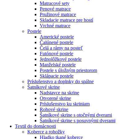
Matracové sety
Penové matrace
Pružinové matrace
Skladacie matrace pre hostí
Vrchné matrace
Postele
Americké postele
Čalúnené postele
Čelá a rámy na posteľ
Futónové postele
Jednolôžkové postele
Manželské postele
Postele s úložným priestorom
Sklápacie postele
Príslušenstvo a doplnky do spálne
Šatníkové skrine
Nadstavce na skrine
Otvorené skrine
Príslušenstvo ku skriniam
Rohové skrine
Šatníkové skrine s otočnými dverami
Šatníkové skrine s posuvnými dverami
Textil do domácnosti
Koberce a rohožky
Hladko tkané koberce