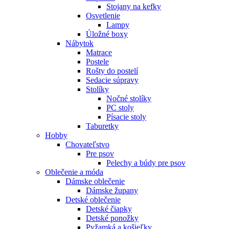
Stojany na kefky
Osvetlenie
Lampy
Úložné boxy
Nábytok
Matrace
Postele
Rošty do postelí
Sedacie súpravy
Stolíky
Nočné stolíky
PC stoly
Písacie stoly
Taburetky
Hobby
Chovateľstvo
Pre psov
Pelechy a búdy pre psov
Oblečenie a móda
Dámske oblečenie
Dámske župany
Detské oblečenie
Detské čiapky
Detské ponožky
Pyžamká a košieľky