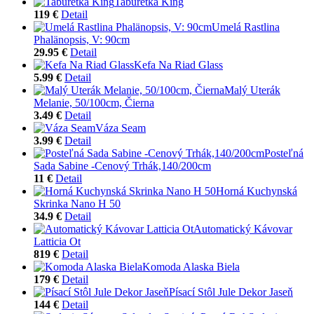
Taburetka King
119 €
Detail
Umelá Rastlina
Phalänopsis, V: 90cm
29.95 €
Detail
Kefa Na Riad Glass
5.99 €
Detail
Malý Uterák
Melanie, 50/100cm, Čierna
3.49 €
Detail
Váza Seam
3.99 €
Detail
Posteľná
Sada Sabine -Cenový Trhák,140/200cm
11 €
Detail
Horná Kuchynská
Skrinka Nano H 50
34.9 €
Detail
Automatický Kávovar
Latticia Ot
819 €
Detail
Komoda Alaska Biela
179 €
Detail
Písací Stôl Jule Dekor Jaseň
144 €
Detail