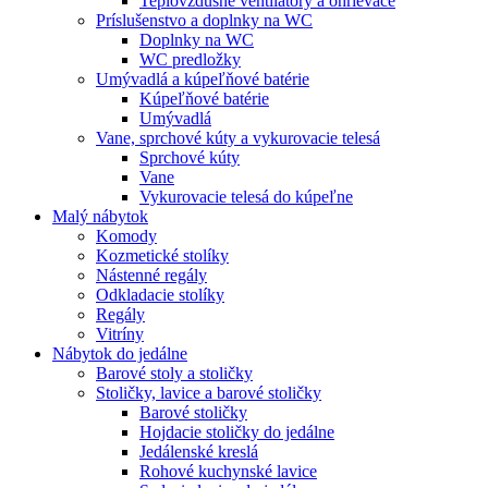
Teplovzdušné ventilátory a ohrievače
Príslušenstvo a doplnky na WC
Doplnky na WC
WC predložky
Umývadlá a kúpeľňové batérie
Kúpeľňové batérie
Umývadlá
Vane, sprchové kúty a vykurovacie telesá
Sprchové kúty
Vane
Vykurovacie telesá do kúpeľne
Malý nábytok
Komody
Kozmetické stolíky
Nástenné regály
Odkladacie stolíky
Regály
Vitríny
Nábytok do jedálne
Barové stoly a stoličky
Stoličky, lavice a barové stoličky
Barové stoličky
Hojdacie stoličky do jedálne
Jedálenské kreslá
Rohové kuchynské lavice