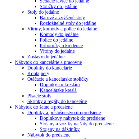
Sedacie lavice do jedálne
Stoličky do jedálne
Stoly do jedálne
Barové a zvýšené stoly
Rozložitelné stoly do jedálne
Vitríny, komody a police do jedálne
Komody do jedálne
Police do jedálne
Príborníky a kredence
Vitríny do jedálne
Zostavy do jedálne
Nábytok do kancelárie a pracovne
Doplnky do kancelárie
Kontajnery
Otáčacie a kancelárske stoličky
Doplnky ku kreslám
Kancelárske kreslá
Písacie stoly
Skrinky a regály do kancelárie
Nábytok do šatne a predsiene
Doplnky a príslušenstvo do predsiene
Doplnkový nábytok do predsiene
Stojany a vozíky na šaty do predsiene
Stojany na dáždníky
Nábytok do predsiene