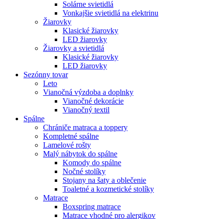
Solárne svietidlá
Vonkajšie svietidlá na elektrinu
Žiarovky
Klasické žiarovky
LED žiarovky
Žiarovky a svietidlá
Klasické žiarovky
LED žiarovky
Sezónny tovar
Leto
Vianočná výzdoba a doplnky
Vianočné dekorácie
Vianočný textil
Spálne
Chrániče matraca a toppery
Kompletné spálne
Lamelové rošty
Malý nábytok do spálne
Komody do spálne
Nočné stolíky
Stojany na šaty a oblečenie
Toaletné a kozmetické stolíky
Matrace
Boxspring matrace
Matrace vhodné pro alergikov