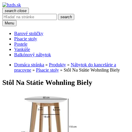
search
close
search
Menu
Barové stoličky
Písacie stoly
Postele
Vankúše
Balkónový nábytok
Domáca stránka
»
Produkty
»
Nábytok do kancelárie a
pracovne
»
Písacie stoly
»
Stôl Na Státie Wohnling Biely
Stôl Na Státie Wohnling Biely