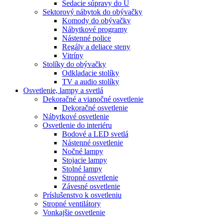
Sedacie súpravy do U
Sektorový nábytok do obývačky
Komody do obývačky
Nábytkové programy
Nástenné police
Regály a deliace steny
Vitríny
Stolíky do obývačky
Odkladacie stolíky
TV a audio stolíky
Osvetlenie, lampy a svetlá
Dekoračné a vianočné osvetlenie
Dekoračné osvetlenie
Nábytkové osvetlenie
Osvetlenie do interiéru
Bodové a LED svetlá
Nástenné osvetlenie
Nočné lampy
Stojacie lampy
Stolné lampy
Stropné osvetlenie
Závesné osvetlenie
Príslušenstvo k osvetleniu
Stropné ventilátory
Vonkajšie osvetlenie