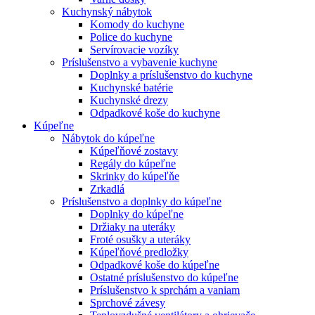
Kuchynský nábytok
Komody do kuchyne
Police do kuchyne
Servírovacie vozíky
Príslušenstvo a vybavenie kuchyne
Doplnky a príslušenstvo do kuchyne
Kuchynské batérie
Kuchynské drezy
Odpadkové koše do kuchyne
Kúpeľne
Nábytok do kúpeľne
Kúpeľňové zostavy
Regály do kúpeľne
Skrinky do kúpeľňe
Zrkadlá
Príslušenstvo a doplnky do kúpeľne
Doplnky do kúpeľne
Držiaky na uteráky
Froté osušky a uteráky
Kúpeľňové predložky
Odpadkové koše do kúpeľne
Ostatné príslušenstvo do kúpeľne
Príslušenstvo k sprchám a vaniam
Sprchové závesy