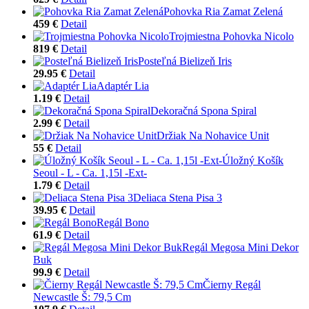
Pohovka Ria Zamat Zelená
459 €
Detail
Trojmiestna Pohovka Nicolo
819 €
Detail
Posteľná Bielizeň Iris
29.95 €
Detail
Adaptér Lia
1.19 €
Detail
Dekoračná Spona Spiral
2.99 €
Detail
Držiak Na Nohavice Unit
55 €
Detail
Úložný Košík
Seoul - L - Ca. 1,15l -Ext-
1.79 €
Detail
Deliaca Stena Pisa 3
39.95 €
Detail
Regál Bono
61.9 €
Detail
Regál Megosa Mini Dekor
Buk
99.9 €
Detail
Čierny Regál
Newcastle Š: 79,5 Cm