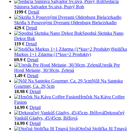
Sedacia
Súprava Salvador Sv.sivá, Pravý Roh
1199 €
Detail
Skriňa S Posuvnými Dverami Oldenburg Biela/zrkadlo
429 €
Detail
Spodná Skrinka Nano
Dekor Buk
119 €
Detail
Stolička
Markus 1+1 Zdarma (1*kus=2 Produkty)
69.9 €
Detail
Uterák Pre
Hostí Melanie, 30/30cm, Zelená
1.49 €
Detail
Nôž Na Santoku
Gourmet, Ca. 29,5cm
18.98 €
Detail
Hrnček Na Kávu Coffee
Fusion
14.99 €
Detail
Dekoračný
Vankúš Gladys, 45/45cm, Béžová
14.99 €
Detail
Otočná Stolička Jil Tmavá