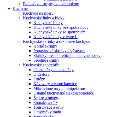
Podložky a stojany k notebookom
Kuchyne
Kuchyne na mieru
Kuchynské linky a bloky
Kuchynské bloky
Kuchynské linky bez spotrebičov
Kuchynské linky so spotrebičmi
Kuchynské linky v tvare L
Kuchynské skrinky a sektorové kuchyne
Horné skrinky
Potravinové skrinky s výsuvom
Skrinky pre spotrebiče a pracovné dosky
Spodné skrinky
Kuchynské spotrebiče
Chladničky a mrazničky
Digestory
Fritézy
Kávovary a varné kanvice
Mikrovlnné rúry a minipekárne
Ostatné kuchynské elektrospotrebiče
Šejkre a mixéry
Sporáky a rúry
Toustovače a grily
Umývačky riadu
Varné dosky