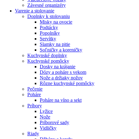
Závesné organizéry
Varenie a stolovanie
Doplnky k stolovaniu
Misky na ovocie
Podtácky
Popolníky
Servítky
Slamky na pitie
Soľničky a koreničky
Kuchynské doplnky
Kuchynské pomôcky
Dosky na krájanie
Dózy a poháre s vekom
Nože a držiaky nožov
Rôzne kuchynské pomôcky
Pečenie
Poháre
Poháre na víno a sekt
Príbory
Lyžice
Nože
Príborové sady
Vidličky
Riady