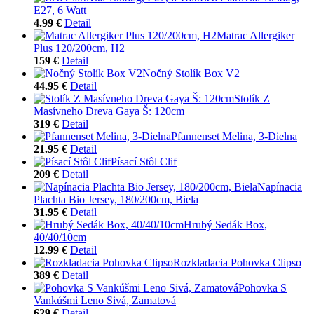
E27, 6 Watt
4.99 €
Detail
Matrac Allergiker
Plus 120/200cm, H2
159 €
Detail
Nočný Stolík Box V2
44.95 €
Detail
Stolík Z
Masívneho Dreva Gaya Š: 120cm
319 €
Detail
Pfannenset Melina, 3-Dielna
21.95 €
Detail
Písací Stôl Clif
209 €
Detail
Napínacia
Plachta Bio Jersey, 180/200cm, Biela
31.95 €
Detail
Hrubý Sedák Box,
40/40/10cm
12.99 €
Detail
Rozkladacia Pohovka Clipso
389 €
Detail
Pohovka S
Vankúšmi Leno Sivá, Zamatová
629 €
Detail