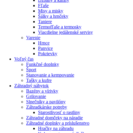
Džbány a karafy
Fľaše
Misy a misky
Šálky a hrnčeky
Taniere
Termofľaše a termosky
Viacdielne jedálenské servisy
Varenie
Hrnce
Panvice
Pokrievky
Voľný čas
Funkčné doplnky
Šport
Stanovanie a kempovanie
Tašky a kufre
Záhradný nábytok
Bazény a vírivky
Grilovanie
Slnečníky a pavilóny
Záhradkárske potreby
Starostlivosť o rastliny
Záhradné domčeky na náradie
Záhradné doplnky a príslušenstvo
Hračky na záhradu