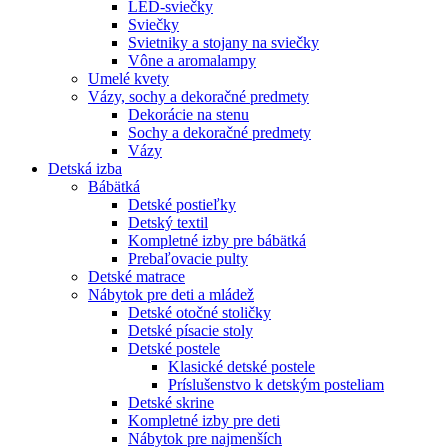
LED-sviečky
Sviečky
Svietniky a stojany na sviečky
Vône a aromalampy
Umelé kvety
Vázy, sochy a dekoračné predmety
Dekorácie na stenu
Sochy a dekoračné predmety
Vázy
Detská izba
Bábätká
Detské postieľky
Detský textil
Kompletné izby pre bábätká
Prebaľovacie pulty
Detské matrace
Nábytok pre deti a mládež
Detské otočné stoličky
Detské písacie stoly
Detské postele
Klasické detské postele
Príslušenstvo k detským posteliam
Detské skrine
Kompletné izby pre deti
Nábytok pre najmenších