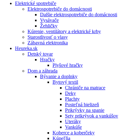
Elektrické spotrebiče
Elektrospotrebiče do domácnosti
Dalšie elektrospotrebiče do domácnosti
Vysávače
Žehličky
Kúrenie, ventilátory a elektrické krby
Starostlivosť o vlasy
Zábavná elektronika
Heureka.sk
Detský tovar
Hračky
Plyšové hračky
Dom a záhrada
Bývanie a doplnky
Bytový textil
Chrániče na matrace
Deky
Plachty
Posteľná bielizeň
Prikrývky na spanie
Sety prikrývok a vankúšov
Uteráky
Vankúše
Koberce a koberčeky
Kúpeľňa