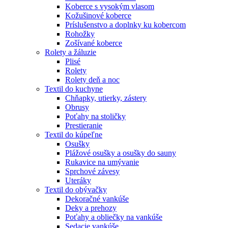
Koberce s vysokým vlasom
Kožušinové koberce
Príslušenstvo a doplnky ku kobercom
Rohožky
Zošívané koberce
Rolety a žáluzie
Plisé
Rolety
Rolety deň a noc
Textil do kuchyne
Chňapky, utierky, zástery
Obrusy
Poťahy na stoličky
Prestieranie
Textil do kúpeľne
Osušky
Plážové osušky a osušky do sauny
Rukavice na umývanie
Sprchové závesy
Uteráky
Textil do obývačky
Dekoračné vankúše
Deky a prehozy
Poťahy a obliečky na vankúše
Sedacie vankúše