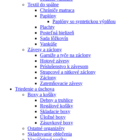
Textil do spálne
Chrániče matraca
Paplóny
Paplóny so syntetickou výplňou
Plachty
Posteľná bielizeň
Sada lôžkovín
Vankúše
Závesy a záclony
Garniže a tyče na záclony
Hotové závesy
Príslušenstvo k závesom
Strapcové a nitkové záclony
Záclony
Zatemňovacie závesy
Triedenie a úschova
Boxy a košíky
Debny a truhlice
Regálové košíky
Skladacie boxy
Úložné boxy
Zásuvkové boxy
Ostatné organizéry
Skladovanie oblečenia
Viacúčelové vozíky