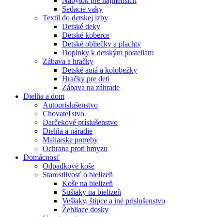
Nábytok pre najmenších
Sedacie vaky
Textil do detskej izby
Detské deky
Detské koberce
Detské obliečky a plachty
Doplnky k detským posteliam
Zábava a hračky
Detské autá a kolobežky
Hračky pre deti
Zábava na záhrade
Dielňa a dom
Autopríslušenstvo
Chovateľstvo
Darčekové príslušenstvo
Dielňa a náradie
Maliarske potreby
Ochrana proti hmyzu
Domácnosť
Odpadkové koše
Starostlivosť o bielizeň
Koše na bielizeň
Sušiaky na bielizeň
Vešiaky, štipce a iné príslušenstvo
Žehliace dosky