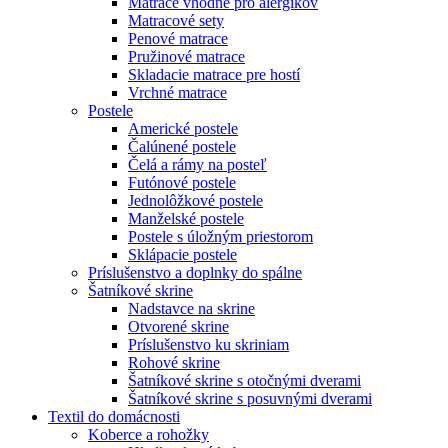
Matrace vhodné pro alergikov
Matracové sety
Penové matrace
Pružinové matrace
Skladacie matrace pre hostí
Vrchné matrace
Postele
Americké postele
Čalúnené postele
Čelá a rámy na posteľ
Futónové postele
Jednolôžkové postele
Manželské postele
Postele s úložným priestorom
Sklápacie postele
Príslušenstvo a doplnky do spálne
Šatníkové skrine
Nadstavce na skrine
Otvorené skrine
Príslušenstvo ku skriniam
Rohové skrine
Šatníkové skrine s otočnými dverami
Šatníkové skrine s posuvnými dverami
Textil do domácnosti
Koberce a rohožky