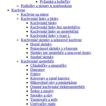
Pyžamká a košieľky
Podložky a stojany k notebookom
Kuchyne
Kuchyne na mieru
Kuchynské linky a bloky
Kuchynské bloky
Kuchynské linky bez spotrebičov
Kuchynské linky so spotrebičmi
Kuchynské linky v tvare L
Kuchynské skrinky a sektorové kuchyne
Horné skrinky
Potravinové skrinky s výsuvom
Skrinky pre spotrebiče a pracovné dosky
Spodné skrinky
Kuchynské spotrebiče
Chladničky a mrazničky
Digestory
Fritézy
Kávovary a varné kanvice
Mikrovlnné rúry a minipekárne
Ostatné kuchynské elektrospotrebiče
Šejkre a mixéry
Sporáky a rúry
Toustovače a grily
Umývačky riadu