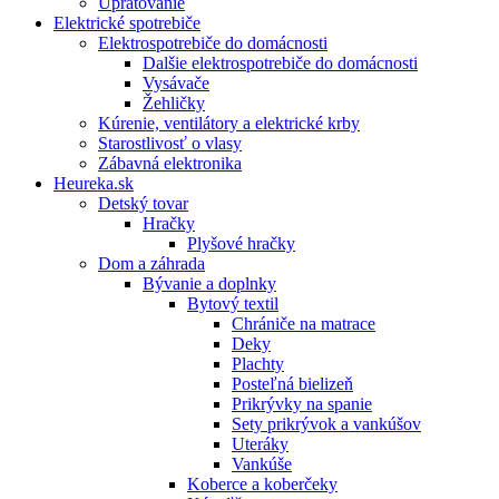
Upratovanie
Elektrické spotrebiče
Elektrospotrebiče do domácnosti
Dalšie elektrospotrebiče do domácnosti
Vysávače
Žehličky
Kúrenie, ventilátory a elektrické krby
Starostlivosť o vlasy
Zábavná elektronika
Heureka.sk
Detský tovar
Hračky
Plyšové hračky
Dom a záhrada
Bývanie a doplnky
Bytový textil
Chrániče na matrace
Deky
Plachty
Posteľná bielizeň
Prikrývky na spanie
Sety prikrývok a vankúšov
Uteráky
Vankúše
Koberce a koberčeky