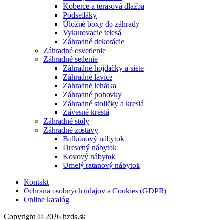
Koberce a terasová dlažba
Podsedáky
Úložné boxy do záhrady
Vykurovacie telesá
Záhradné dekorácie
Záhradné osvetlenie
Záhradné sedenie
Záhradné hojdačky a siete
Záhradné lavice
Záhradné lehátka
Záhradné pohovky
Záhradné stoličky a kreslá
Závesné kreslá
Záhradné stoly
Záhradné zostavy
Balkónový nábytok
Drevený nábytok
Kovový nábytok
Umelý ratanový nábytok
Kontakt
Ochrana osobných údajov a Cookies (GDPR)
Online katalóg
Copyright © 2026 hzds.sk