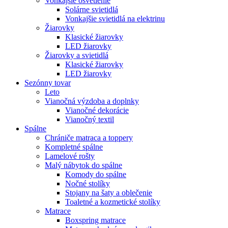
Vonkajšie osvetlenie
Solárne svietidlá
Vonkajšie svietidlá na elektrinu
Žiarovky
Klasické žiarovky
LED žiarovky
Žiarovky a svietidlá
Klasické žiarovky
LED žiarovky
Sezónny tovar
Leto
Vianočná výzdoba a doplnky
Vianočné dekorácie
Vianočný textil
Spálne
Chrániče matraca a toppery
Kompletné spálne
Lamelové rošty
Malý nábytok do spálne
Komody do spálne
Nočné stolíky
Stojany na šaty a oblečenie
Toaletné a kozmetické stolíky
Matrace
Boxspring matrace