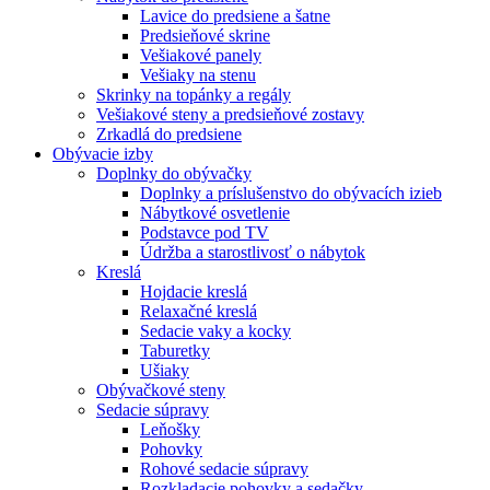
Lavice do predsiene a šatne
Predsieňové skrine
Vešiakové panely
Vešiaky na stenu
Skrinky na topánky a regály
Vešiakové steny a predsieňové zostavy
Zrkadlá do predsiene
Obývacie izby
Doplnky do obývačky
Doplnky a príslušenstvo do obývacích izieb
Nábytkové osvetlenie
Podstavce pod TV
Údržba a starostlivosť o nábytok
Kreslá
Hojdacie kreslá
Relaxačné kreslá
Sedacie vaky a kocky
Taburetky
Ušiaky
Obývačkové steny
Sedacie súpravy
Leňošky
Pohovky
Rohové sedacie súpravy
Rozkladacie pohovky a sedačky