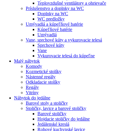
Teplovzdušné ventilátory a ohrievače
Príslušenstvo a doplnky na WC
Doplnky na WC
WC predložky
Umývadlá a kúpeľňové batérie
Kúpeľňové batérie
Umývadlá
Vane, sprchové kúty a vykurovacie telesá
Sprchové kúty
Vane
Vykurovacie telesá do kúpeľne
Malý nábytok
Komody
Kozmetické stolíky
Nástenné regály
Odkladacie stolíky
Regály
Vitríny
Nábytok do jedálne
Barové stoly a stoličky
Stoličky, lavice a barové stoličky
Barové stoličky
Hojdacie stoličky do jedálne
Jedálenské kreslá
Rohové kuchynské lavice