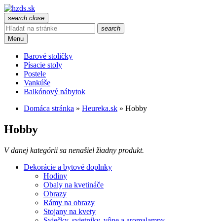
search
close
search
Menu
Barové stoličky
Písacie stoly
Postele
Vankúše
Balkónový nábytok
Domáca stránka
»
Heureka.sk
»
Hobby
Hobby
V danej kategórii sa nenašiel žiadny produkt.
Dekorácie a bytové doplnky
Hodiny
Obaly na kvetináče
Obrazy
Rámy na obrazy
Stojany na kvety
Sviečky, svietniky, vône a aromalampy