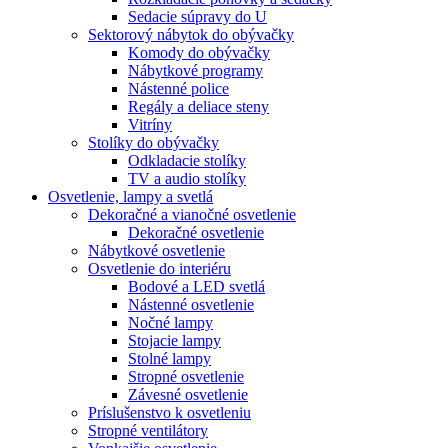
Sedacie súpravy do U
Sektorový nábytok do obývačky
Komody do obývačky
Nábytkové programy
Nástenné police
Regály a deliace steny
Vitríny
Stolíky do obývačky
Odkladacie stolíky
TV a audio stolíky
Osvetlenie, lampy a svetlá
Dekoračné a vianočné osvetlenie
Dekoračné osvetlenie
Nábytkové osvetlenie
Osvetlenie do interiéru
Bodové a LED svetlá
Nástenné osvetlenie
Nočné lampy
Stojacie lampy
Stolné lampy
Stropné osvetlenie
Závesné osvetlenie
Príslušenstvo k osvetleniu
Stropné ventilátory