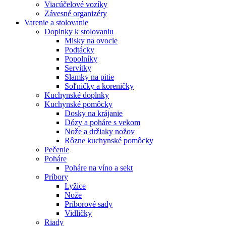
Viacúčelové vozíky
Závesné organizéry
Varenie a stolovanie
Doplnky k stolovaniu
Misky na ovocie
Podtácky
Popolníky
Servítky
Slamky na pitie
Soľničky a koreničky
Kuchynské doplnky
Kuchynské pomôcky
Dosky na krájanie
Dózy a poháre s vekom
Nože a držiaky nožov
Rôzne kuchynské pomôcky
Pečenie
Poháre
Poháre na víno a sekt
Príbory
Lyžice
Nože
Príborové sady
Vidličky
Riady