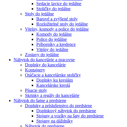
Sedacie lavice do jedálne
Stoličky do jedálne
Stoly do jedálne
Barové a zvýšené stoly
Rozložitelné stoly do jedálne
Vitríny, komody a police do jedálne
Komody do jedálne
Police do jedálne
Príborníky a kredence
Vitríny do jedálne
Zostavy do jedálne
Nábytok do kancelárie a pracovne
Doplnky do kancelárie
Kontajnery
Otáčacie a kancelárske stoličky
Doplnky ku kreslám
Kancelárske kreslá
Písacie stoly
Skrinky a regály do kancelárie
Nábytok do šatne a predsiene
Doplnky a príslušenstvo do predsiene
Doplnkový nábytok do predsiene
Stojany a vozíky na šaty do predsiene
Stojany na dáždníky
Nábytok do predsiene