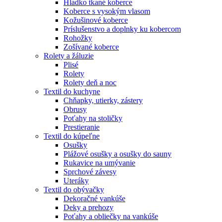
Hladko tkané koberce
Koberce s vysokým vlasom
Kožušinové koberce
Príslušenstvo a doplnky ku kobercom
Rohožky
Zošívané koberce
Rolety a žáluzie
Plisé
Rolety
Rolety deň a noc
Textil do kuchyne
Chňapky, utierky, zástery
Obrusy
Poťahy na stoličky
Prestieranie
Textil do kúpeľne
Osušky
Plážové osušky a osušky do sauny
Rukavice na umývanie
Sprchové závesy
Uteráky
Textil do obývačky
Dekoračné vankúše
Deky a prehozy
Poťahy a obliečky na vankúše