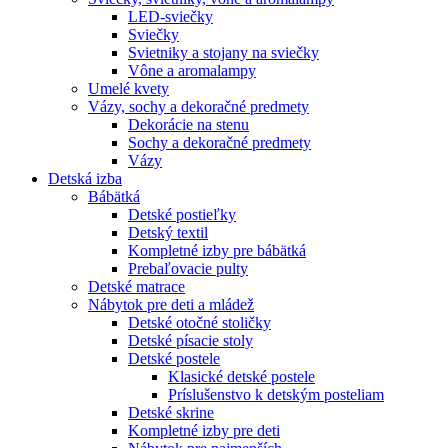
LED-sviečky
Sviečky
Svietniky a stojany na sviečky
Vône a aromalampy
Umelé kvety
Vázy, sochy a dekoračné predmety
Dekorácie na stenu
Sochy a dekoračné predmety
Vázy
Detská izba
Bábätká
Detské postieľky
Detský textil
Kompletné izby pre bábätká
Prebaľovacie pulty
Detské matrace
Nábytok pre deti a mládež
Detské otočné stoličky
Detské písacie stoly
Detské postele
Klasické detské postele
Príslušenstvo k detským posteliam
Detské skrine
Kompletné izby pre deti