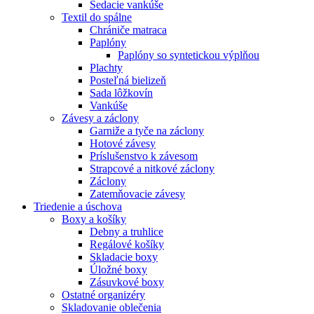
Sedacie vankúše
Textil do spálne
Chrániče matraca
Paplóny
Paplóny so syntetickou výplňou
Plachty
Posteľná bielizeň
Sada lôžkovín
Vankúše
Závesy a záclony
Garniže a tyče na záclony
Hotové závesy
Príslušenstvo k závesom
Strapcové a nitkové záclony
Záclony
Zatemňovacie závesy
Triedenie a úschova
Boxy a košíky
Debny a truhlice
Regálové košíky
Skladacie boxy
Úložné boxy
Zásuvkové boxy
Ostatné organizéry
Skladovanie oblečenia