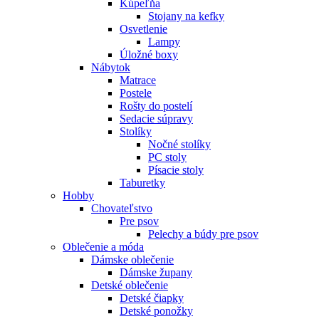
Kúpeľňa
Stojany na kefky
Osvetlenie
Lampy
Úložné boxy
Nábytok
Matrace
Postele
Rošty do postelí
Sedacie súpravy
Stolíky
Nočné stolíky
PC stoly
Písacie stoly
Taburetky
Hobby
Chovateľstvo
Pre psov
Pelechy a búdy pre psov
Oblečenie a móda
Dámske oblečenie
Dámske župany
Detské oblečenie
Detské čiapky
Detské ponožky