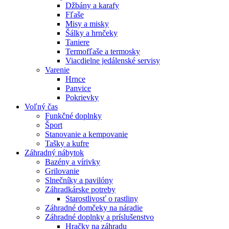
Džbány a karafy
Fľaše
Misy a misky
Šálky a hrnčeky
Taniere
Termofľaše a termosky
Viacdielne jedálenské servisy
Varenie
Hrnce
Panvice
Pokrievky
Voľný čas
Funkčné doplnky
Šport
Stanovanie a kempovanie
Tašky a kufre
Záhradný nábytok
Bazény a vírivky
Grilovanie
Slnečníky a pavilóny
Záhradkárske potreby
Starostlivosť o rastliny
Záhradné domčeky na náradie
Záhradné doplnky a príslušenstvo
Hračky na záhradu