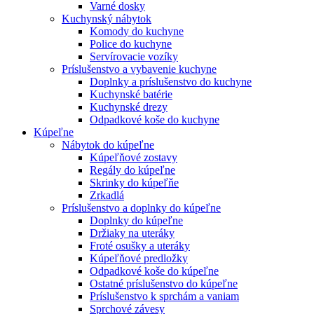
Varné dosky
Kuchynský nábytok
Komody do kuchyne
Police do kuchyne
Servírovacie vozíky
Príslušenstvo a vybavenie kuchyne
Doplnky a príslušenstvo do kuchyne
Kuchynské batérie
Kuchynské drezy
Odpadkové koše do kuchyne
Kúpeľne
Nábytok do kúpeľne
Kúpeľňové zostavy
Regály do kúpeľne
Skrinky do kúpeľňe
Zrkadlá
Príslušenstvo a doplnky do kúpeľne
Doplnky do kúpeľne
Držiaky na uteráky
Froté osušky a uteráky
Kúpeľňové predložky
Odpadkové koše do kúpeľne
Ostatné príslušenstvo do kúpeľne
Príslušenstvo k sprchám a vaniam
Sprchové závesy