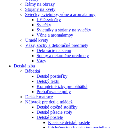
Rámy na obrazy
Stojany na kvety
Sviečky, svietniky, vône a aromalampy
LED-sviečky
Sviečky
Svietniky a stojany na sviečky
Vône a aromalampy
Umelé kvety
Vázy, sochy a dekoračné predmety
Dekorácie na stenu
Sochy a dekoračné predmety
Vázy
Detská izba
Bábätká
Detské postieľky
Detský textil
Kompletné izby pre bábätká
Prebaľovacie pulty
Detské matrace
Nábytok pre deti a mládež
Detské otočné stoličky
Detské písacie stoly
Detské postele
Klasické detské postele
Príslušenstvo k detským posteliam