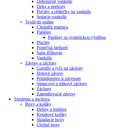
Dekoračné vankúše
Deky a prehozy
Poťahy a obliečky na vankúše
Sedacie vankúše
Textil do spálne
Chrániče matraca
Paplóny
Paplóny so syntetickou výplňou
Plachty
Posteľná bielizeň
Sada lôžkovín
Vankúše
Závesy a záclony
Garniže a tyče na záclony
Hotové závesy
Príslušenstvo k závesom
Strapcové a nitkové záclony
Záclony
Zatemňovacie závesy
Triedenie a úschova
Boxy a košíky
Debny a truhlice
Regálové košíky
Skladacie boxy
Úložné boxy