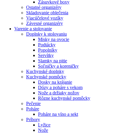
Zásuvkové boxy
Ostatné organizéry
Skladovanie oblečenia
Viacúčelové vozíky
Závesné organizéry
Varenie a stolovanie
Doplnky k stolovaniu
Misky na ovocie
Podtácky
Popolníky
Servítky
Slamky na pitie
Soľničky a koreničky
Kuchynské doplnky
Kuchynské pomôcky
Dosky na krájanie
Dózy a poháre s vekom
Nože a držiaky nožov
Rôzne kuchynské pomôcky
Pečenie
Poháre
Poháre na víno a sekt
Príbory
Lyžice
Nože