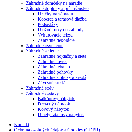
Záhradné domčeky na náradie
Záhradné doplnky a príslušenstvo
Hračky na záhradu
Koberce a terasová dlažba
Podsedáky
Úložné boxy do záhrady
Vykurovacie telesá
Záhradné dekorácie
Záhradné osvetlenie
Záhradné sedenie
Záhradné hojdačky a siete
Záhradné lavice
Záhradné lehátka
Záhradné pohovky
Záhradné stoličky a kreslá
Závesné kreslá
Záhradné stoly
Záhradné zostavy
Balkónový nábytok
Drevený nábytok
Kovový nábytok
Umelý ratanový nábytok
Kontakt
Ochrana osobných údajov a Cookies (GDPR)