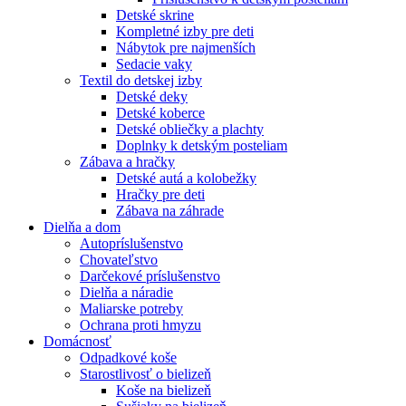
Detské skrine
Kompletné izby pre deti
Nábytok pre najmenších
Sedacie vaky
Textil do detskej izby
Detské deky
Detské koberce
Detské obliečky a plachty
Doplnky k detským posteliam
Zábava a hračky
Detské autá a kolobežky
Hračky pre deti
Zábava na záhrade
Dielňa a dom
Autopríslušenstvo
Chovateľstvo
Darčekové príslušenstvo
Dielňa a náradie
Maliarske potreby
Ochrana proti hmyzu
Domácnosť
Odpadkové koše
Starostlivosť o bielizeň
Koše na bielizeň