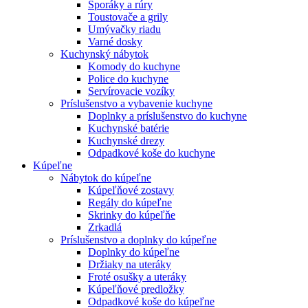
Sporáky a rúry
Toustovače a grily
Umývačky riadu
Varné dosky
Kuchynský nábytok
Komody do kuchyne
Police do kuchyne
Servírovacie vozíky
Príslušenstvo a vybavenie kuchyne
Doplnky a príslušenstvo do kuchyne
Kuchynské batérie
Kuchynské drezy
Odpadkové koše do kuchyne
Kúpeľne
Nábytok do kúpeľne
Kúpeľňové zostavy
Regály do kúpeľne
Skrinky do kúpeľňe
Zrkadlá
Príslušenstvo a doplnky do kúpeľne
Doplnky do kúpeľne
Držiaky na uteráky
Froté osušky a uteráky
Kúpeľňové predložky
Odpadkové koše do kúpeľne