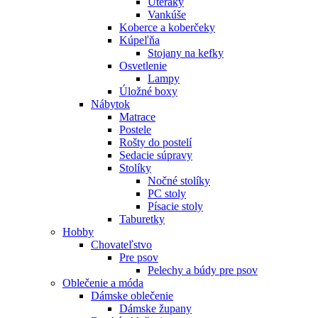
Uteráky
Vankúše
Koberce a koberčeky
Kúpeľňa
Stojany na kefky
Osvetlenie
Lampy
Úložné boxy
Nábytok
Matrace
Postele
Rošty do postelí
Sedacie súpravy
Stolíky
Nočné stolíky
PC stoly
Písacie stoly
Taburetky
Hobby
Chovateľstvo
Pre psov
Pelechy a búdy pre psov
Oblečenie a móda
Dámske oblečenie
Dámske župany