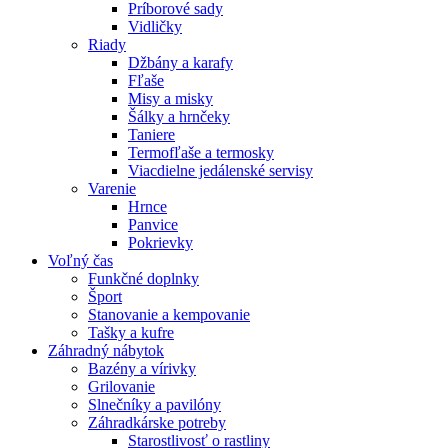
Príborové sady
Vidličky
Riady
Džbány a karafy
Fľaše
Misy a misky
Šálky a hrnčeky
Taniere
Termofľaše a termosky
Viacdielne jedálenské servisy
Varenie
Hrnce
Panvice
Pokrievky
Voľný čas
Funkčné doplnky
Šport
Stanovanie a kempovanie
Tašky a kufre
Záhradný nábytok
Bazény a vírivky
Grilovanie
Slnečníky a pavilóny
Záhradkárske potreby
Starostlivosť o rastliny