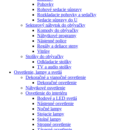
Pohovky
Rohové sedacie súpravy
Rozkladacie pohovky a sedačky
Sedacie súpravy do U
Sektorový nábytok do obývačky
Komody do obývačky
Nábytkové programy
Nástenné police
Regály a deliace steny
Vitríny
Stolíky do obývačky
Odkladacie stolíky
TV a audio stolíky
Osvetlenie, lampy a svetlá
Dekoračné a vianočné osvetlenie
Dekoračné osvetlenie
Nábytkové osvetlenie
Osvetlenie do interiéru
Bodové a LED svetlá
Nástenné osvetlenie
Nočné lampy
Stojacie lampy
Stolné lampy
Stropné osvetlenie
Závesné osvetlenie