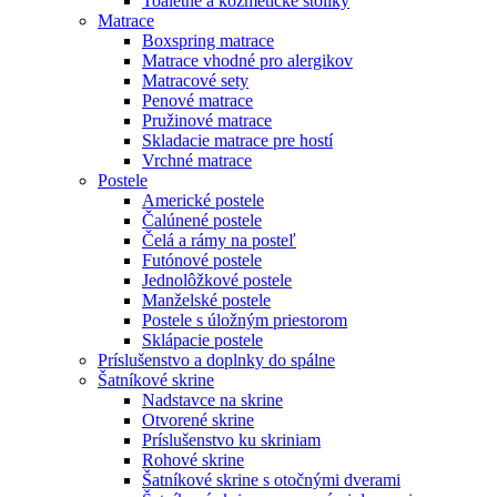
Toaletné a kozmetické stolíky
Matrace
Boxspring matrace
Matrace vhodné pro alergikov
Matracové sety
Penové matrace
Pružinové matrace
Skladacie matrace pre hostí
Vrchné matrace
Postele
Americké postele
Čalúnené postele
Čelá a rámy na posteľ
Futónové postele
Jednolôžkové postele
Manželské postele
Postele s úložným priestorom
Sklápacie postele
Príslušenstvo a doplnky do spálne
Šatníkové skrine
Nadstavce na skrine
Otvorené skrine
Príslušenstvo ku skriniam
Rohové skrine
Šatníkové skrine s otočnými dverami