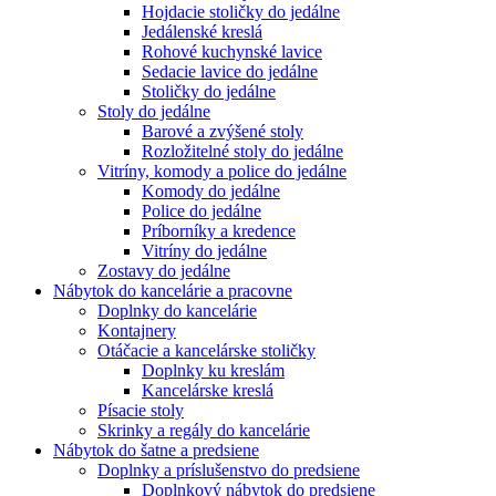
Hojdacie stoličky do jedálne
Jedálenské kreslá
Rohové kuchynské lavice
Sedacie lavice do jedálne
Stoličky do jedálne
Stoly do jedálne
Barové a zvýšené stoly
Rozložitelné stoly do jedálne
Vitríny, komody a police do jedálne
Komody do jedálne
Police do jedálne
Príborníky a kredence
Vitríny do jedálne
Zostavy do jedálne
Nábytok do kancelárie a pracovne
Doplnky do kancelárie
Kontajnery
Otáčacie a kancelárske stoličky
Doplnky ku kreslám
Kancelárske kreslá
Písacie stoly
Skrinky a regály do kancelárie
Nábytok do šatne a predsiene
Doplnky a príslušenstvo do predsiene
Doplnkový nábytok do predsiene