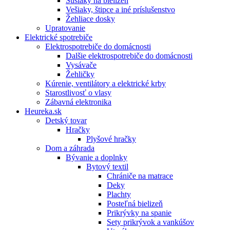
Sušiaky na bielizeň
Vešiaky, štipce a iné príslušenstvo
Žehliace dosky
Upratovanie
Elektrické spotrebiče
Elektrospotrebiče do domácnosti
Dalšie elektrospotrebiče do domácnosti
Vysávače
Žehličky
Kúrenie, ventilátory a elektrické krby
Starostlivosť o vlasy
Zábavná elektronika
Heureka.sk
Detský tovar
Hračky
Plyšové hračky
Dom a záhrada
Bývanie a doplnky
Bytový textil
Chrániče na matrace
Deky
Plachty
Posteľná bielizeň
Prikrývky na spanie
Sety prikrývok a vankúšov