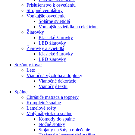
Príslušenstvo k osvetleniu
Stropné ventilátory
Vonkajšie osvetlenie
Solárne svietidlá
Vonkajšie svietidlá na elektrinu
Žiarovky
Klasické žiarovky
LED žiarovky
Žiarovky a svietidlá
Klasické žiarovky
LED žiarovky
Sezónny tovar
Leto
Vianočná výzdoba a doplnky
Vianočné dekorácie
Vianočný textil
Spálne
Chrániče matraca a toppery
Kompletné spálne
Lamelové rošty
Malý nábytok do spálne
Komody do spálne
Nočné stolíky
Stojany na šaty a oblečenie