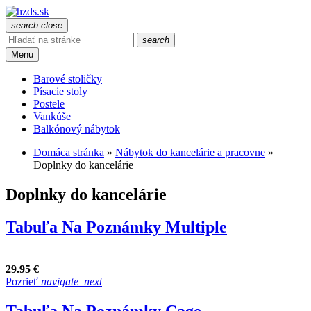
search
close
search
Menu
Barové stoličky
Písacie stoly
Postele
Vankúše
Balkónový nábytok
Domáca stránka
»
Nábytok do kancelárie a pracovne
»
Doplnky do kancelárie
Doplnky do kancelárie
Tabuľa Na Poznámky Multiple
29.95 €
Pozrieť
navigate_next
Tabuľa Na Poznámky Cage