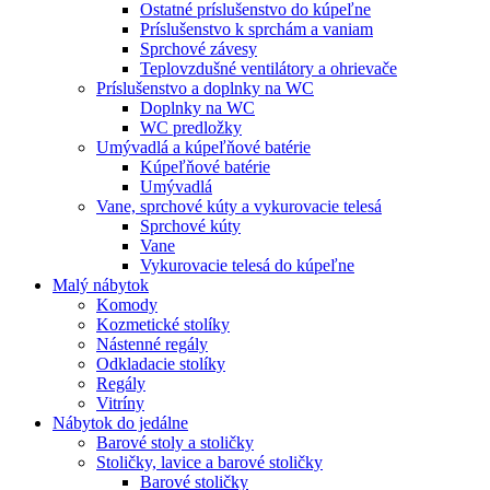
Ostatné príslušenstvo do kúpeľne
Príslušenstvo k sprchám a vaniam
Sprchové závesy
Teplovzdušné ventilátory a ohrievače
Príslušenstvo a doplnky na WC
Doplnky na WC
WC predložky
Umývadlá a kúpeľňové batérie
Kúpeľňové batérie
Umývadlá
Vane, sprchové kúty a vykurovacie telesá
Sprchové kúty
Vane
Vykurovacie telesá do kúpeľne
Malý nábytok
Komody
Kozmetické stolíky
Nástenné regály
Odkladacie stolíky
Regály
Vitríny
Nábytok do jedálne
Barové stoly a stoličky
Stoličky, lavice a barové stoličky
Barové stoličky