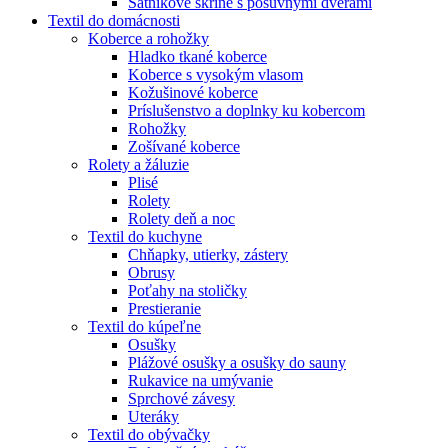
Šatníkové skrine s posuvnými dverami
Textil do domácnosti
Koberce a rohožky
Hladko tkané koberce
Koberce s vysokým vlasom
Kožušinové koberce
Príslušenstvo a doplnky ku kobercom
Rohožky
Zošívané koberce
Rolety a žáluzie
Plisé
Rolety
Rolety deň a noc
Textil do kuchyne
Chňapky, utierky, zástery
Obrusy
Poťahy na stoličky
Prestieranie
Textil do kúpeľne
Osušky
Plážové osušky a osušky do sauny
Rukavice na umývanie
Sprchové závesy
Uteráky
Textil do obývačky