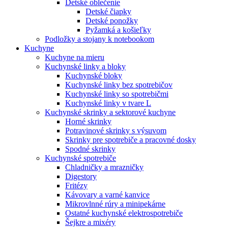
Detské oblečenie
Detské čiapky
Detské ponožky
Pyžamká a košieľky
Podložky a stojany k notebookom
Kuchyne
Kuchyne na mieru
Kuchynské linky a bloky
Kuchynské bloky
Kuchynské linky bez spotrebičov
Kuchynské linky so spotrebičmi
Kuchynské linky v tvare L
Kuchynské skrinky a sektorové kuchyne
Horné skrinky
Potravinové skrinky s výsuvom
Skrinky pre spotrebiče a pracovné dosky
Spodné skrinky
Kuchynské spotrebiče
Chladničky a mrazničky
Digestory
Fritézy
Kávovary a varné kanvice
Mikrovlnné rúry a minipekárne
Ostatné kuchynské elektrospotrebiče
Šejkre a mixéry