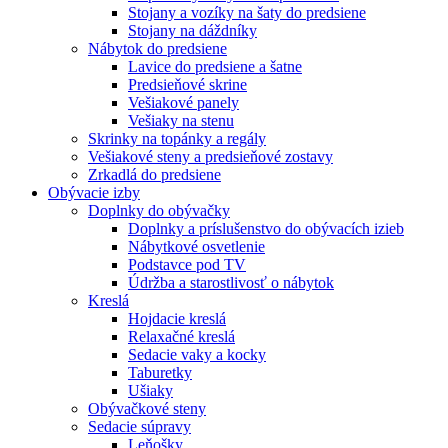
Stojany a vozíky na šaty do predsiene
Stojany na dáždníky
Nábytok do predsiene
Lavice do predsiene a šatne
Predsieňové skrine
Vešiakové panely
Vešiaky na stenu
Skrinky na topánky a regály
Vešiakové steny a predsieňové zostavy
Zrkadlá do predsiene
Obývacie izby
Doplnky do obývačky
Doplnky a príslušenstvo do obývacích izieb
Nábytkové osvetlenie
Podstavce pod TV
Údržba a starostlivosť o nábytok
Kreslá
Hojdacie kreslá
Relaxačné kreslá
Sedacie vaky a kocky
Taburetky
Ušiaky
Obývačkové steny
Sedacie súpravy
Leňošky