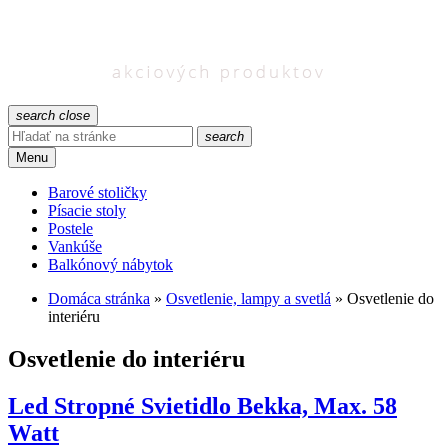
search
close
search
Menu
Barové stoličky
Písacie stoly
Postele
Vankúše
Balkónový nábytok
Domáca stránka
»
Osvetlenie, lampy a svetlá
»
Osvetlenie do
interiéru
Osvetlenie do interiéru
Led Stropné Svietidlo Bekka, Max. 58
Watt