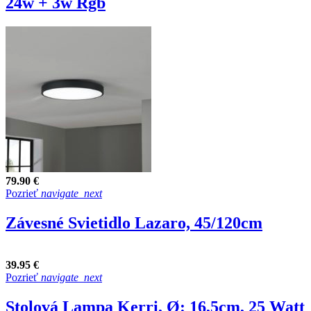
24w + 3w Rgb
79.90 €
Pozrieť
navigate_next
Závesné Svietidlo Lazaro, 45/120cm
39.95 €
Pozrieť
navigate_next
Stolová Lampa Kerri, Ø: 16,5cm, 25 Watt