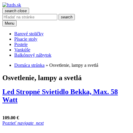
search
close
search
Menu
Barové stoličky
Písacie stoly
Postele
Vankúše
Balkónový nábytok
Domáca stránka
»
Osvetlenie, lampy a svetlá
Osvetlenie, lampy a svetlá
Led Stropné Svietidlo Bekka, Max. 58
Watt
109.00 €
Pozrieť
navigate_next