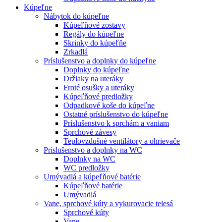
Kúpeľne
Nábytok do kúpeľne
Kúpeľňové zostavy
Regály do kúpeľne
Skrinky do kúpeľňe
Zrkadlá
Príslušenstvo a doplnky do kúpeľne
Doplnky do kúpeľne
Držiaky na uteráky
Froté osušky a uteráky
Kúpeľňové predložky
Odpadkové koše do kúpeľne
Ostatné príslušenstvo do kúpeľne
Príslušenstvo k sprchám a vaniam
Sprchové závesy
Teplovzdušné ventilátory a ohrievače
Príslušenstvo a doplnky na WC
Doplnky na WC
WC predložky
Umývadlá a kúpeľňové batérie
Kúpeľňové batérie
Umývadlá
Vane, sprchové kúty a vykurovacie telesá
Sprchové kúty
Vane