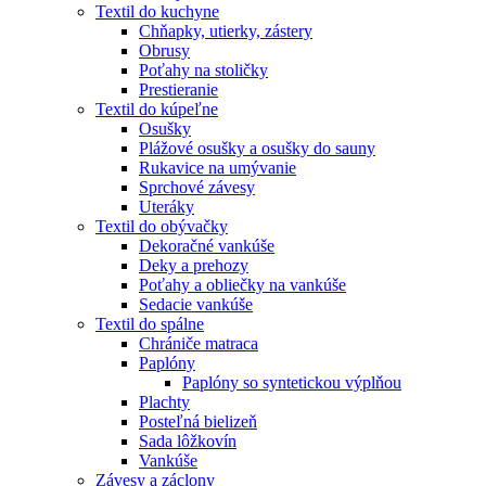
Textil do kuchyne
Chňapky, utierky, zástery
Obrusy
Poťahy na stoličky
Prestieranie
Textil do kúpeľne
Osušky
Plážové osušky a osušky do sauny
Rukavice na umývanie
Sprchové závesy
Uteráky
Textil do obývačky
Dekoračné vankúše
Deky a prehozy
Poťahy a obliečky na vankúše
Sedacie vankúše
Textil do spálne
Chrániče matraca
Paplóny
Paplóny so syntetickou výplňou
Plachty
Posteľná bielizeň
Sada lôžkovín
Vankúše
Závesy a záclony