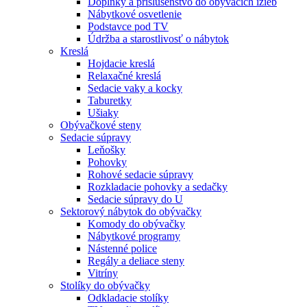
Doplnky a príslušenstvo do obývacích izieb
Nábytkové osvetlenie
Podstavce pod TV
Údržba a starostlivosť o nábytok
Kreslá
Hojdacie kreslá
Relaxačné kreslá
Sedacie vaky a kocky
Taburetky
Ušiaky
Obývačkové steny
Sedacie súpravy
Leňošky
Pohovky
Rohové sedacie súpravy
Rozkladacie pohovky a sedačky
Sedacie súpravy do U
Sektorový nábytok do obývačky
Komody do obývačky
Nábytkové programy
Nástenné police
Regály a deliace steny
Vitríny
Stolíky do obývačky
Odkladacie stolíky