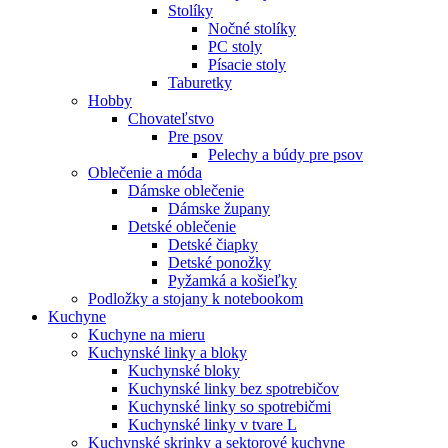
Stolíky
Nočné stolíky
PC stoly
Písacie stoly
Taburetky
Hobby
Chovateľstvo
Pre psov
Pelechy a búdy pre psov
Oblečenie a móda
Dámske oblečenie
Dámske župany
Detské oblečenie
Detské čiapky
Detské ponožky
Pyžamká a košieľky
Podložky a stojany k notebookom
Kuchyne
Kuchyne na mieru
Kuchynské linky a bloky
Kuchynské bloky
Kuchynské linky bez spotrebičov
Kuchynské linky so spotrebičmi
Kuchynské linky v tvare L
Kuchynské skrinky a sektorové kuchyne