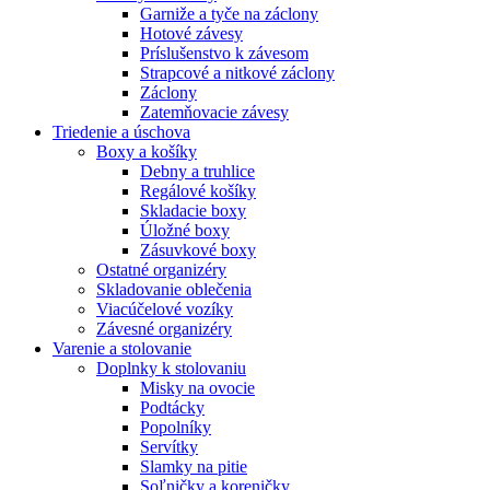
Garniže a tyče na záclony
Hotové závesy
Príslušenstvo k závesom
Strapcové a nitkové záclony
Záclony
Zatemňovacie závesy
Triedenie a úschova
Boxy a košíky
Debny a truhlice
Regálové košíky
Skladacie boxy
Úložné boxy
Zásuvkové boxy
Ostatné organizéry
Skladovanie oblečenia
Viacúčelové vozíky
Závesné organizéry
Varenie a stolovanie
Doplnky k stolovaniu
Misky na ovocie
Podtácky
Popolníky
Servítky
Slamky na pitie
Soľničky a koreničky