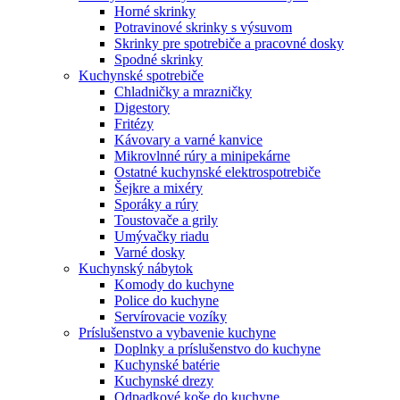
Horné skrinky
Potravinové skrinky s výsuvom
Skrinky pre spotrebiče a pracovné dosky
Spodné skrinky
Kuchynské spotrebiče
Chladničky a mrazničky
Digestory
Fritézy
Kávovary a varné kanvice
Mikrovlnné rúry a minipekárne
Ostatné kuchynské elektrospotrebiče
Šejkre a mixéry
Sporáky a rúry
Toustovače a grily
Umývačky riadu
Varné dosky
Kuchynský nábytok
Komody do kuchyne
Police do kuchyne
Servírovacie vozíky
Príslušenstvo a vybavenie kuchyne
Doplnky a príslušenstvo do kuchyne
Kuchynské batérie
Kuchynské drezy
Odpadkové koše do kuchyne