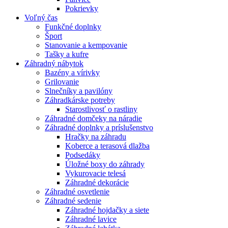
Pokrievky
Voľný čas
Funkčné doplnky
Šport
Stanovanie a kempovanie
Tašky a kufre
Záhradný nábytok
Bazény a vírivky
Grilovanie
Slnečníky a pavilóny
Záhradkárske potreby
Starostlivosť o rastliny
Záhradné domčeky na náradie
Záhradné doplnky a príslušenstvo
Hračky na záhradu
Koberce a terasová dlažba
Podsedáky
Úložné boxy do záhrady
Vykurovacie telesá
Záhradné dekorácie
Záhradné osvetlenie
Záhradné sedenie
Záhradné hojdačky a siete
Záhradné lavice