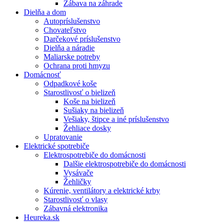
Zábava na záhrade
Dielňa a dom
Autopríslušenstvo
Chovateľstvo
Darčekové príslušenstvo
Dielňa a náradie
Maliarske potreby
Ochrana proti hmyzu
Domácnosť
Odpadkové koše
Starostlivosť o bielizeň
Koše na bielizeň
Sušiaky na bielizeň
Vešiaky, štipce a iné príslušenstvo
Žehliace dosky
Upratovanie
Elektrické spotrebiče
Elektrospotrebiče do domácnosti
Dalšie elektrospotrebiče do domácnosti
Vysávače
Žehličky
Kúrenie, ventilátory a elektrické krby
Starostlivosť o vlasy
Zábavná elektronika
Heureka.sk