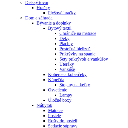
Detský tovar
Hračky
Plyšové hračky
Dom a záhrada
Bývanie a doplnky
Bytový textil
Chrániče na matrace
Deky
Plachty
Posteľná bielizeň
Prikrývky na spanie
Sety prikrývok a vankúšov
Uteráky
Vankúše
Koberce a koberčeky
Kúpeľňa
Stojany na kefky
Osvetlenie
Lampy
Úložné boxy
Nábytok
Matrace
Postele
Rošty do postelí
Sedacie súpravy