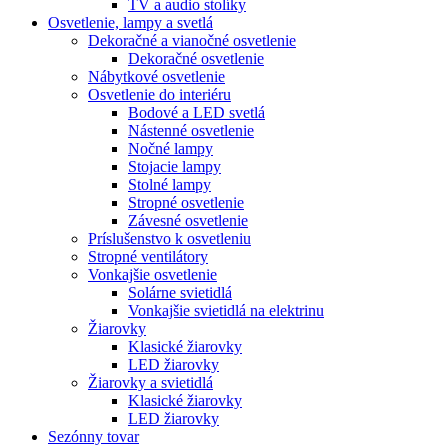
TV a audio stolíky
Osvetlenie, lampy a svetlá
Dekoračné a vianočné osvetlenie
Dekoračné osvetlenie
Nábytkové osvetlenie
Osvetlenie do interiéru
Bodové a LED svetlá
Nástenné osvetlenie
Nočné lampy
Stojacie lampy
Stolné lampy
Stropné osvetlenie
Závesné osvetlenie
Príslušenstvo k osvetleniu
Stropné ventilátory
Vonkajšie osvetlenie
Solárne svietidlá
Vonkajšie svietidlá na elektrinu
Žiarovky
Klasické žiarovky
LED žiarovky
Žiarovky a svietidlá
Klasické žiarovky
LED žiarovky
Sezónny tovar