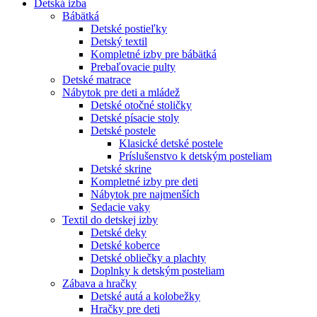
Detská izba
Bábätká
Detské postieľky
Detský textil
Kompletné izby pre bábätká
Prebaľovacie pulty
Detské matrace
Nábytok pre deti a mládež
Detské otočné stoličky
Detské písacie stoly
Detské postele
Klasické detské postele
Príslušenstvo k detským posteliam
Detské skrine
Kompletné izby pre deti
Nábytok pre najmenších
Sedacie vaky
Textil do detskej izby
Detské deky
Detské koberce
Detské obliečky a plachty
Doplnky k detským posteliam
Zábava a hračky
Detské autá a kolobežky
Hračky pre deti