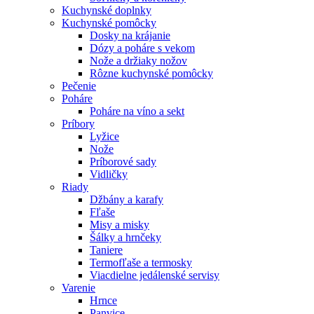
Kuchynské doplnky
Kuchynské pomôcky
Dosky na krájanie
Dózy a poháre s vekom
Nože a držiaky nožov
Rôzne kuchynské pomôcky
Pečenie
Poháre
Poháre na víno a sekt
Príbory
Lyžice
Nože
Príborové sady
Vidličky
Riady
Džbány a karafy
Fľaše
Misy a misky
Šálky a hrnčeky
Taniere
Termofľaše a termosky
Viacdielne jedálenské servisy
Varenie
Hrnce
Panvice