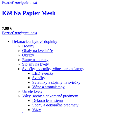
Pozrieť
navigate_next
Kôš Na Papier Mesh
7.99 €
Pozrieť
navigate_next
Dekorácie a bytové doplnky
Hodiny
Obaly na kvetináče
Obrazy
Rámy na obrazy
Stojany na kvety
Sviečky, svietniky, vône a aromalampy
LED-sviečky
Sviečky
Svietniky a stojany na sviečky
Vône a aromalampy
Umelé kvety
Vázy, sochy a dekoračné predmety
Dekorácie na stenu
Sochy a dekoračné predmety
Vázy