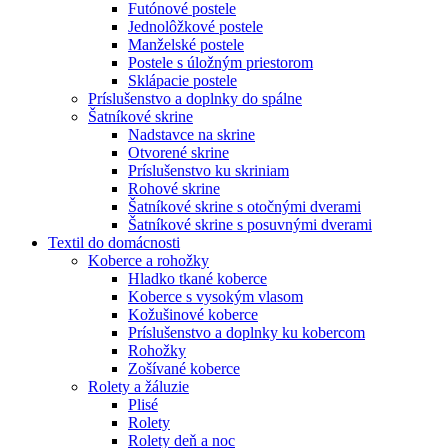
Futónové postele
Jednolôžkové postele
Manželské postele
Postele s úložným priestorom
Sklápacie postele
Príslušenstvo a doplnky do spálne
Šatníkové skrine
Nadstavce na skrine
Otvorené skrine
Príslušenstvo ku skriniam
Rohové skrine
Šatníkové skrine s otočnými dverami
Šatníkové skrine s posuvnými dverami
Textil do domácnosti
Koberce a rohožky
Hladko tkané koberce
Koberce s vysokým vlasom
Kožušinové koberce
Príslušenstvo a doplnky ku kobercom
Rohožky
Zošívané koberce
Rolety a žáluzie
Plisé
Rolety
Rolety deň a noc