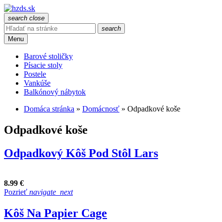
search
close
search
Menu
Barové stoličky
Písacie stoly
Postele
Vankúše
Balkónový nábytok
Domáca stránka
»
Domácnosť
»
Odpadkové koše
Odpadkové koše
Odpadkový Kôš Pod Stôl Lars
8.99 €
Pozrieť
navigate_next
Kôš Na Papier Cage