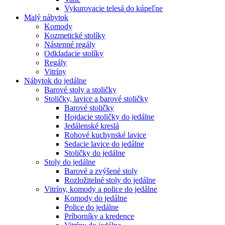
Vykurovacie telesá do kúpeľne
Malý nábytok
Komody
Kozmetické stolíky
Nástenné regály
Odkladacie stolíky
Regály
Vitríny
Nábytok do jedálne
Barové stoly a stoličky
Stoličky, lavice a barové stoličky
Barové stoličky
Hojdacie stoličky do jedálne
Jedálenské kreslá
Rohové kuchynské lavice
Sedacie lavice do jedálne
Stoličky do jedálne
Stoly do jedálne
Barové a zvýšené stoly
Rozložitelné stoly do jedálne
Vitríny, komody a police do jedálne
Komody do jedálne
Police do jedálne
Príborníky a kredence