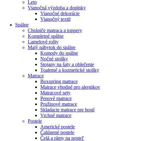
Leto
Vianočná výzdoba a doplnky
Vianočné dekorácie
Vianočný textil
Spálne
Chrániče matraca a toppery
Kompletné spálne
Lamelové rošty
Malý nábytok do spálne
Komody do spálne
Nočné stolíky
Stojany na šaty a oblečenie
Toaletné a kozmetické stolíky
Matrace
Boxspring matrace
Matrace vhodné pro alergikov
Matracové sety
Penové matrace
Pružinové matrace
Skladacie matrace pre hostí
Vrchné matrace
Postele
Americké postele
Čalúnené postele
Čelá a rámy na posteľ