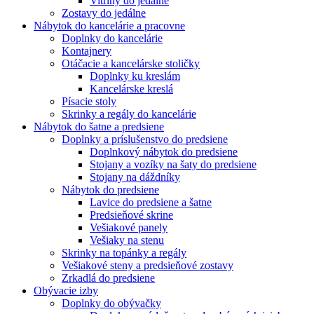
Vitríny do jedálne
Zostavy do jedálne
Nábytok do kancelárie a pracovne
Doplnky do kancelárie
Kontajnery
Otáčacie a kancelárske stoličky
Doplnky ku kreslám
Kancelárske kreslá
Písacie stoly
Skrinky a regály do kancelárie
Nábytok do šatne a predsiene
Doplnky a príslušenstvo do predsiene
Doplnkový nábytok do predsiene
Stojany a vozíky na šaty do predsiene
Stojany na dáždníky
Nábytok do predsiene
Lavice do predsiene a šatne
Predsieňové skrine
Vešiakové panely
Vešiaky na stenu
Skrinky na topánky a regály
Vešiakové steny a predsieňové zostavy
Zrkadlá do predsiene
Obývacie izby
Doplnky do obývačky