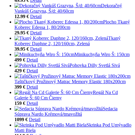
49.95 €
Detail
Dekoračný
Vankúš Grazyna, Š/d: 40/60cm
12.99 €
Detail
Plocho Tkaný
Koberec Edessa 1, 80/200cm
29.95 €
Detail
Tkaný
Koberec Daphne 2, 120/160cm, Zelená
39.95 €
Detail
Minikuchyňa Wiro Š: 150cm
499 €
Detail
Pohovka Dilly Svetlá Sivá
429 €
Detail
Taštičkový Pružinový Matrac Memory Elastic 180x200cm
399 €
Detail
Regál Na Cd
Galerie Š: 60 Cm Čierny
159 €
Detail
Sedacia
Súprava Nardo Krémová/tmavožltá
1099 €
Detail
Skrinka Pod Umývadlo
Matti Biela