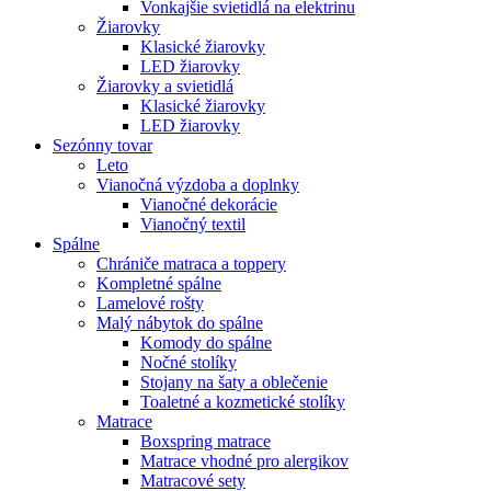
Vonkajšie svietidlá na elektrinu
Žiarovky
Klasické žiarovky
LED žiarovky
Žiarovky a svietidlá
Klasické žiarovky
LED žiarovky
Sezónny tovar
Leto
Vianočná výzdoba a doplnky
Vianočné dekorácie
Vianočný textil
Spálne
Chrániče matraca a toppery
Kompletné spálne
Lamelové rošty
Malý nábytok do spálne
Komody do spálne
Nočné stolíky
Stojany na šaty a oblečenie
Toaletné a kozmetické stolíky
Matrace
Boxspring matrace
Matrace vhodné pro alergikov
Matracové sety