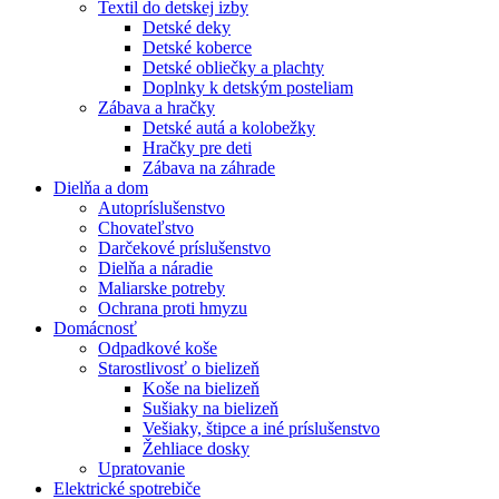
Textil do detskej izby
Detské deky
Detské koberce
Detské obliečky a plachty
Doplnky k detským posteliam
Zábava a hračky
Detské autá a kolobežky
Hračky pre deti
Zábava na záhrade
Dielňa a dom
Autopríslušenstvo
Chovateľstvo
Darčekové príslušenstvo
Dielňa a náradie
Maliarske potreby
Ochrana proti hmyzu
Domácnosť
Odpadkové koše
Starostlivosť o bielizeň
Koše na bielizeň
Sušiaky na bielizeň
Vešiaky, štipce a iné príslušenstvo
Žehliace dosky
Upratovanie
Elektrické spotrebiče