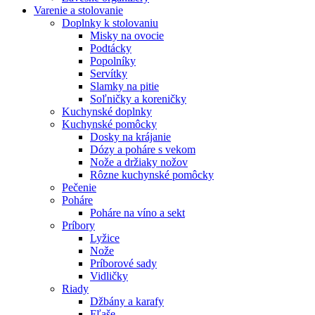
Varenie a stolovanie
Doplnky k stolovaniu
Misky na ovocie
Podtácky
Popolníky
Servítky
Slamky na pitie
Soľničky a koreničky
Kuchynské doplnky
Kuchynské pomôcky
Dosky na krájanie
Dózy a poháre s vekom
Nože a držiaky nožov
Rôzne kuchynské pomôcky
Pečenie
Poháre
Poháre na víno a sekt
Príbory
Lyžice
Nože
Príborové sady
Vidličky
Riady
Džbány a karafy
Fľaše