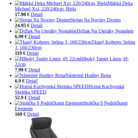
Mäkká Deka
Michael Xxl, 220/240cm, Biela
17.98 €
Detail
Stojan Na Noviny Design
24.95 €
Detail
Držiak Na Uteráky Nostalgie
6.99 €
Detail
Tkaný Koberec Selma
3, 160/230cm
119 €
Detail
Hlboký Tanier Linen, Ø:
22cm
7.99 €
Detail
Nástenné Hodiny Rena
6.9 €
Detail
Horná Kuchynská
Skrinka SPEED
52.9 €
Detail
Stolička S Podrúčkami
Elements
169 €
Detail