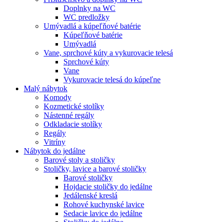
Doplnky na WC
WC predložky
Umývadlá a kúpeľňové batérie
Kúpeľňové batérie
Umývadlá
Vane, sprchové kúty a vykurovacie telesá
Sprchové kúty
Vane
Vykurovacie telesá do kúpeľne
Malý nábytok
Komody
Kozmetické stolíky
Nástenné regály
Odkladacie stolíky
Regály
Vitríny
Nábytok do jedálne
Barové stoly a stoličky
Stoličky, lavice a barové stoličky
Barové stoličky
Hojdacie stoličky do jedálne
Jedálenské kreslá
Rohové kuchynské lavice
Sedacie lavice do jedálne