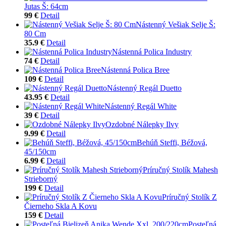
Jutas Š: 64cm
99 €
Detail
Nástenný Vešiak Selje Š:
80 Cm
35.9 €
Detail
Nástenná Polica Industry
74 €
Detail
Nástenná Polica Bree
109 €
Detail
Nástenný Regál Duetto
43.95 €
Detail
Nástenný Regál White
39 €
Detail
Ozdobné Nálepky Ilvy
9.99 €
Detail
Behúň Steffi, Béžová,
45/150cm
6.99 €
Detail
Príručný Stolík Mahesh
Strieborný
199 €
Detail
Príručný Stolík Z
Čierneho Skla A Kovu
159 €
Detail
Posteľná