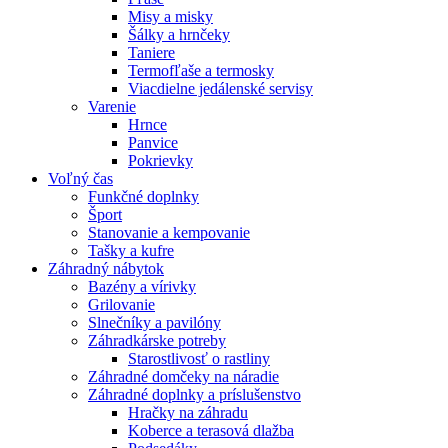
Misy a misky
Šálky a hrnčeky
Taniere
Termofľaše a termosky
Viacdielne jedálenské servisy
Varenie
Hrnce
Panvice
Pokrievky
Voľný čas
Funkčné doplnky
Šport
Stanovanie a kempovanie
Tašky a kufre
Záhradný nábytok
Bazény a vírivky
Grilovanie
Slnečníky a pavilóny
Záhradkárske potreby
Starostlivosť o rastliny
Záhradné domčeky na náradie
Záhradné doplnky a príslušenstvo
Hračky na záhradu
Koberce a terasová dlažba