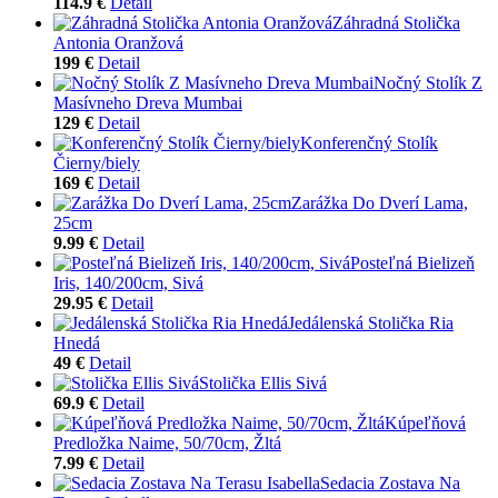
114.9 €
Detail
Záhradná Stolička
Antonia Oranžová
199 €
Detail
Nočný Stolík Z
Masívneho Dreva Mumbai
129 €
Detail
Konferenčný Stolík
Čierny/biely
169 €
Detail
Zarážka Do Dverí Lama,
25cm
9.99 €
Detail
Posteľná Bielizeň
Iris, 140/200cm, Sivá
29.95 €
Detail
Jedálenská Stolička Ria
Hnedá
49 €
Detail
Stolička Ellis Sivá
69.9 €
Detail
Kúpeľňová
Predložka Naime, 50/70cm, Žltá
7.99 €
Detail
Sedacia Zostava Na