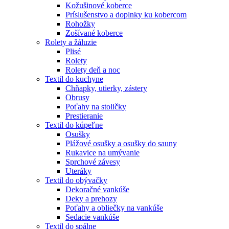
Kožušinové koberce
Príslušenstvo a doplnky ku kobercom
Rohožky
Zošívané koberce
Rolety a žáluzie
Plisé
Rolety
Rolety deň a noc
Textil do kuchyne
Chňapky, utierky, zástery
Obrusy
Poťahy na stoličky
Prestieranie
Textil do kúpeľne
Osušky
Plážové osušky a osušky do sauny
Rukavice na umývanie
Sprchové závesy
Uteráky
Textil do obývačky
Dekoračné vankúše
Deky a prehozy
Poťahy a obliečky na vankúše
Sedacie vankúše
Textil do spálne