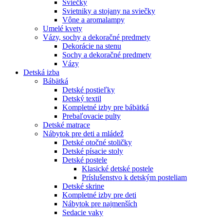
Sviečky
Svietniky a stojany na sviečky
Vône a aromalampy
Umelé kvety
Vázy, sochy a dekoračné predmety
Dekorácie na stenu
Sochy a dekoračné predmety
Vázy
Detská izba
Bábätká
Detské postieľky
Detský textil
Kompletné izby pre bábätká
Prebaľovacie pulty
Detské matrace
Nábytok pre deti a mládež
Detské otočné stoličky
Detské písacie stoly
Detské postele
Klasické detské postele
Príslušenstvo k detským posteliam
Detské skrine
Kompletné izby pre deti
Nábytok pre najmenších
Sedacie vaky