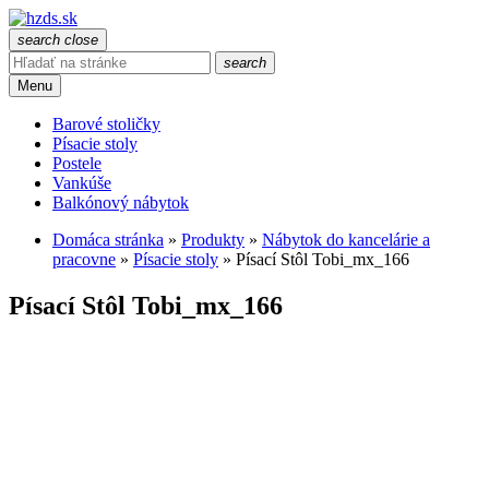
search
close
search
Menu
Barové stoličky
Písacie stoly
Postele
Vankúše
Balkónový nábytok
Domáca stránka
»
Produkty
»
Nábytok do kancelárie a
pracovne
»
Písacie stoly
»
Písací Stôl Tobi_mx_166
Písací Stôl Tobi_mx_166