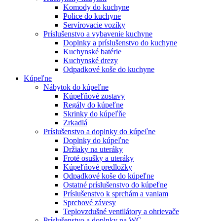
Komody do kuchyne
Police do kuchyne
Servírovacie vozíky
Príslušenstvo a vybavenie kuchyne
Doplnky a príslušenstvo do kuchyne
Kuchynské batérie
Kuchynské drezy
Odpadkové koše do kuchyne
Kúpeľne
Nábytok do kúpeľne
Kúpeľňové zostavy
Regály do kúpeľne
Skrinky do kúpeľňe
Zrkadlá
Príslušenstvo a doplnky do kúpeľne
Doplnky do kúpeľne
Držiaky na uteráky
Froté osušky a uteráky
Kúpeľňové predložky
Odpadkové koše do kúpeľne
Ostatné príslušenstvo do kúpeľne
Príslušenstvo k sprchám a vaniam
Sprchové závesy
Teplovzdušné ventilátory a ohrievače
Príslušenstvo a doplnky na WC