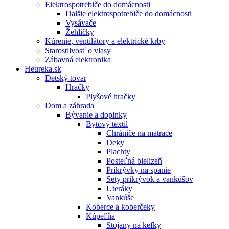
Elektrospotrebiče do domácnosti
Dalšie elektrospotrebiče do domácnosti
Vysávače
Žehličky
Kúrenie, ventilátory a elektrické krby
Starostlivosť o vlasy
Zábavná elektronika
Heureka.sk
Detský tovar
Hračky
Plyšové hračky
Dom a záhrada
Bývanie a doplnky
Bytový textil
Chrániče na matrace
Deky
Plachty
Posteľná bielizeň
Prikrývky na spanie
Sety prikrývok a vankúšov
Uteráky
Vankúše
Koberce a koberčeky
Kúpeľňa
Stojany na kefky