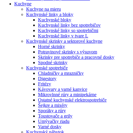
Kuchyne
Kuchyne na mieru
Kuchynské linky a bloky
Kuchynské bloky
Kuchynské linky bez spotrebičov
Kuchynské linky so spotrebičmi
Kuchynské linky v tvare L
Kuchynské skrinky a sektorové kuchyne
Horné skrinky
Potravinové skrinky s výsuvom
Skrinky pre spotrebiče a pracovné dosky
Spodné skrinky
Kuchynské spotrebiče
Chladničky a mrazničky
Digestory
Fritézy
Kávovary a varné kanvice
Mikrovlnné rúry a minipekárne
Ostatné kuchynské elektrospotrebiče
Šejkre a mixéry
Sporáky a rúry
Toustovače a grily
Umývačky riadu
Varné dosky
Kuchynský nábytok