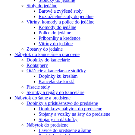
Stoličky do jedálne
Stoly do jedálne
Barové a zvýšené stoly
Rozložitelné stoly do jedálne
Vitríny, komody a police do jedálne
Komody do jedálne
Police do jedálne
Príborníky a kredence
Vitríny do jedálne
Zostavy do jedálne
Nábytok do kancelárie a pracovne
Doplnky do kancelárie
Kontajnery
Otáčacie a kancelárske stoličky
Doplnky ku kreslám
Kancelárske kreslá
Písacie stoly
Skrinky a regály do kancelárie
Nábytok do šatne a predsiene
Doplnky a príslušenstvo do predsiene
Doplnkový nábytok do predsiene
Stojany a vozíky na šaty do predsiene
Stojany na dáždníky
Nábytok do predsiene
Lavice do predsiene a šatne