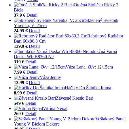
Otočná Stolička Ricky 2
Biela
37.9 €
Detail
Sklenený Svietnik
Yarenka, V: 25cm
24.95 €
Detail
Rebrinový Radiátor
Bari 60x80,3 Cm
139.9 €
Detail
Indukčná Varná
Doska Wb B8360 Ne
319 €
Detail
Váza Lana, Ø/v: 12/15cm
7.99 €
Detail
Váza Jenny
12.99 €
Detail
Háčiky Do Šatníka Imma
8.99 €
Detail
Závesné Kreslo Bari
549 €
Detail
Vitrína Nepal
269 €
Detail
Vešiakový Panel
Young V Bielom Dekore