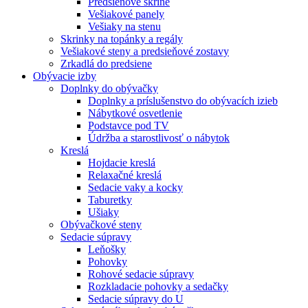
Predsieňové skrine
Vešiakové panely
Vešiaky na stenu
Skrinky na topánky a regály
Vešiakové steny a predsieňové zostavy
Zrkadlá do predsiene
Obývacie izby
Doplnky do obývačky
Doplnky a príslušenstvo do obývacích izieb
Nábytkové osvetlenie
Podstavce pod TV
Údržba a starostlivosť o nábytok
Kreslá
Hojdacie kreslá
Relaxačné kreslá
Sedacie vaky a kocky
Taburetky
Ušiaky
Obývačkové steny
Sedacie súpravy
Leňošky
Pohovky
Rohové sedacie súpravy
Rozkladacie pohovky a sedačky
Sedacie súpravy do U