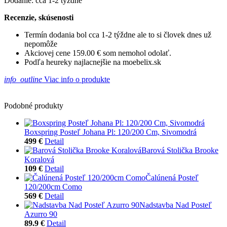
Dodanie: cca 1-2 týždne
Recenzie, skúsenosti
Termín dodania bol cca 1-2 týždne ale to si človek dnes už
nepomôže
Akciovej cene 159.00 € som nemohol odolať.
Podľa heureky najlacnejšie na moebelix.sk
info_outline
Viac info o produkte
Podobné produkty
Boxspring Posteľ Johana Pl: 120/200 Cm, Sivomodrá
499 €
Detail
Barová Stolička Brooke
Koralová
109 €
Detail
Čalúnená Posteľ
120/200cm Como
569 €
Detail
Nadstavba Nad Posteľ
Azurro 90
89.9 €
Detail