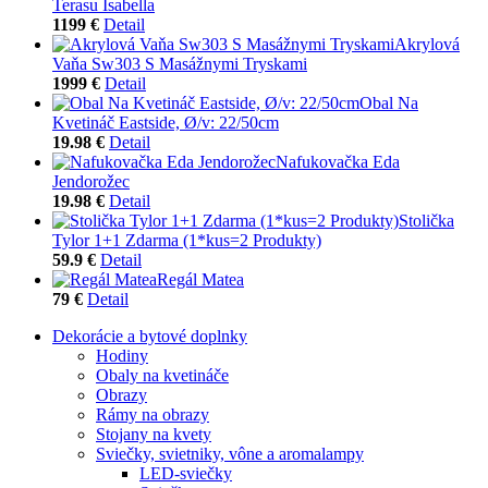
Terasu Isabella
1199 €
Detail
Akrylová
Vaňa Sw303 S Masážnymi Tryskami
1999 €
Detail
Obal Na
Kvetináč Eastside, Ø/v: 22/50cm
19.98 €
Detail
Nafukovačka Eda
Jendorožec
19.98 €
Detail
Stolička
Tylor 1+1 Zdarma (1*kus=2 Produkty)
59.9 €
Detail
Regál Matea
79 €
Detail
Dekorácie a bytové doplnky
Hodiny
Obaly na kvetináče
Obrazy
Rámy na obrazy
Stojany na kvety
Sviečky, svietniky, vône a aromalampy
LED-sviečky