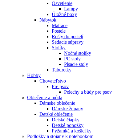
Osvetlenie
Lampy
Úložné boxy
Nábytok
Matrace
Postele
Rošty do postelí
Sedacie súpravy
Stolíky
Nočné stolíky
PC stoly
Písacie stoly
Taburetky
Hobby
Chovateľstvo
Pre psov
Pelechy a búdy pre psov
Oblečenie a móda
Dámske oblečenie
Dámske župany
Detské oblečenie
Detské čiapky
Detské ponožky
Pyžamká a košieľky
Podložky a stojany k notebookom