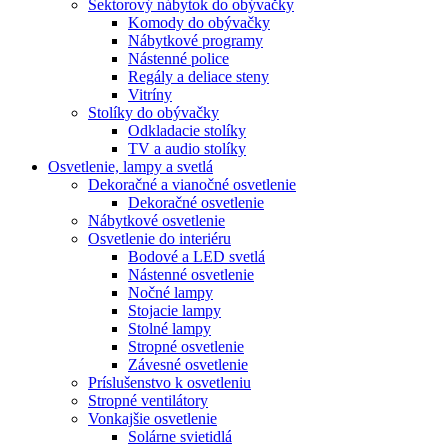
Sektorový nábytok do obývačky
Komody do obývačky
Nábytkové programy
Nástenné police
Regály a deliace steny
Vitríny
Stolíky do obývačky
Odkladacie stolíky
TV a audio stolíky
Osvetlenie, lampy a svetlá
Dekoračné a vianočné osvetlenie
Dekoračné osvetlenie
Nábytkové osvetlenie
Osvetlenie do interiéru
Bodové a LED svetlá
Nástenné osvetlenie
Nočné lampy
Stojacie lampy
Stolné lampy
Stropné osvetlenie
Závesné osvetlenie
Príslušenstvo k osvetleniu
Stropné ventilátory
Vonkajšie osvetlenie
Solárne svietidlá