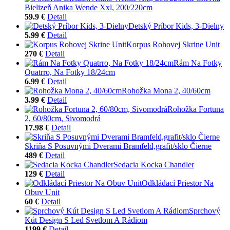
Bielizeň Anika Wende Xxl, 200/220cm
59.9 €
Detail
Detský Príbor Kids, 3-Dielny
5.99 €
Detail
Korpus Rohovej Skrine Unit
270 €
Detail
Rám Na Fotky
Quatrro, Na Fotky 18/24cm
6.99 €
Detail
Rohožka Mona 2, 40/60cm
3.99 €
Detail
Rohožka Fortuna
2, 60/80cm, Sivomodrá
17.98 €
Detail
Skriňa S Posuvnými Dverami Bramfeld,grafit/sklo Čierne
489 €
Detail
Sedacia Kocka Chandler
129 €
Detail
Odkládací Priestor Na
Obuv Unit
60 €
Detail
Sprchový
Kút Design S Led Svetlom A Rádiom
1199 €
Detail