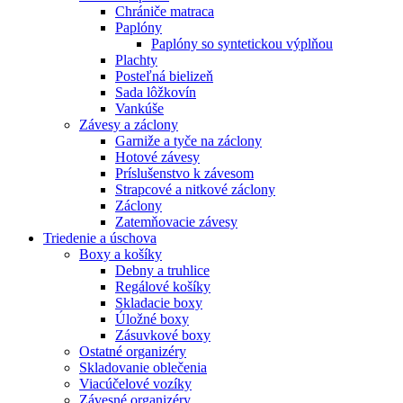
Chrániče matraca
Paplóny
Paplóny so syntetickou výplňou
Plachty
Posteľná bielizeň
Sada lôžkovín
Vankúše
Závesy a záclony
Garniže a tyče na záclony
Hotové závesy
Príslušenstvo k závesom
Strapcové a nitkové záclony
Záclony
Zatemňovacie závesy
Triedenie a úschova
Boxy a košíky
Debny a truhlice
Regálové košíky
Skladacie boxy
Úložné boxy
Zásuvkové boxy
Ostatné organizéry
Skladovanie oblečenia
Viacúčelové vozíky
Závesné organizéry