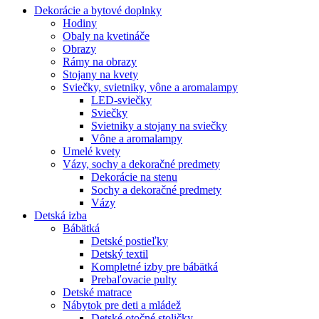
Dekorácie a bytové doplnky
Hodiny
Obaly na kvetináče
Obrazy
Rámy na obrazy
Stojany na kvety
Sviečky, svietniky, vône a aromalampy
LED-sviečky
Sviečky
Svietniky a stojany na sviečky
Vône a aromalampy
Umelé kvety
Vázy, sochy a dekoračné predmety
Dekorácie na stenu
Sochy a dekoračné predmety
Vázy
Detská izba
Bábätká
Detské postieľky
Detský textil
Kompletné izby pre bábätká
Prebaľovacie pulty
Detské matrace
Nábytok pre deti a mládež
Detské otočné stoličky