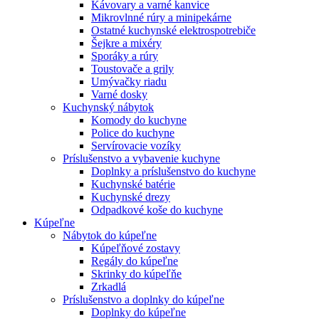
Kávovary a varné kanvice
Mikrovlnné rúry a minipekárne
Ostatné kuchynské elektrospotrebiče
Šejkre a mixéry
Sporáky a rúry
Toustovače a grily
Umývačky riadu
Varné dosky
Kuchynský nábytok
Komody do kuchyne
Police do kuchyne
Servírovacie vozíky
Príslušenstvo a vybavenie kuchyne
Doplnky a príslušenstvo do kuchyne
Kuchynské batérie
Kuchynské drezy
Odpadkové koše do kuchyne
Kúpeľne
Nábytok do kúpeľne
Kúpeľňové zostavy
Regály do kúpeľne
Skrinky do kúpeľňe
Zrkadlá
Príslušenstvo a doplnky do kúpeľne
Doplnky do kúpeľne