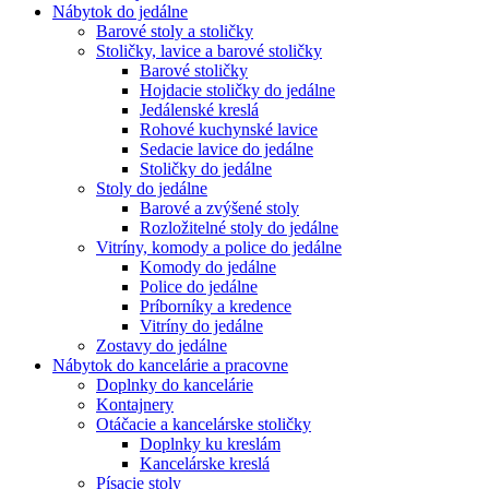
Nábytok do jedálne
Barové stoly a stoličky
Stoličky, lavice a barové stoličky
Barové stoličky
Hojdacie stoličky do jedálne
Jedálenské kreslá
Rohové kuchynské lavice
Sedacie lavice do jedálne
Stoličky do jedálne
Stoly do jedálne
Barové a zvýšené stoly
Rozložitelné stoly do jedálne
Vitríny, komody a police do jedálne
Komody do jedálne
Police do jedálne
Príborníky a kredence
Vitríny do jedálne
Zostavy do jedálne
Nábytok do kancelárie a pracovne
Doplnky do kancelárie
Kontajnery
Otáčacie a kancelárske stoličky
Doplnky ku kreslám
Kancelárske kreslá
Písacie stoly