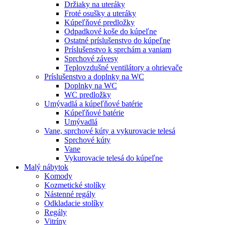
Držiaky na uteráky
Froté osušky a uteráky
Kúpeľňové predložky
Odpadkové koše do kúpeľne
Ostatné príslušenstvo do kúpeľne
Príslušenstvo k sprchám a vaniam
Sprchové závesy
Teplovzdušné ventilátory a ohrievače
Príslušenstvo a doplnky na WC
Doplnky na WC
WC predložky
Umývadlá a kúpeľňové batérie
Kúpeľňové batérie
Umývadlá
Vane, sprchové kúty a vykurovacie telesá
Sprchové kúty
Vane
Vykurovacie telesá do kúpeľne
Malý nábytok
Komody
Kozmetické stolíky
Nástenné regály
Odkladacie stolíky
Regály
Vitríny