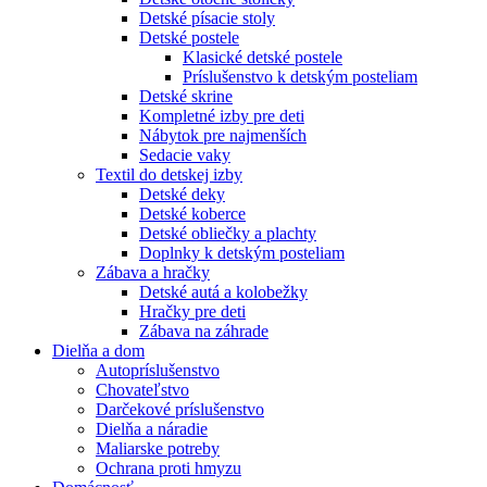
Detské písacie stoly
Detské postele
Klasické detské postele
Príslušenstvo k detským posteliam
Detské skrine
Kompletné izby pre deti
Nábytok pre najmenších
Sedacie vaky
Textil do detskej izby
Detské deky
Detské koberce
Detské obliečky a plachty
Doplnky k detským posteliam
Zábava a hračky
Detské autá a kolobežky
Hračky pre deti
Zábava na záhrade
Dielňa a dom
Autopríslušenstvo
Chovateľstvo
Darčekové príslušenstvo
Dielňa a náradie
Maliarske potreby
Ochrana proti hmyzu