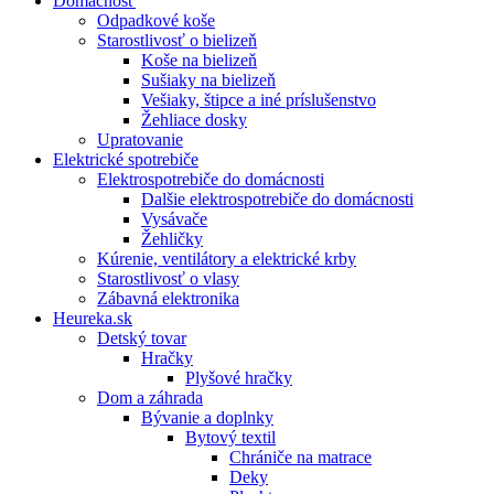
Domácnosť
Odpadkové koše
Starostlivosť o bielizeň
Koše na bielizeň
Sušiaky na bielizeň
Vešiaky, štipce a iné príslušenstvo
Žehliace dosky
Upratovanie
Elektrické spotrebiče
Elektrospotrebiče do domácnosti
Dalšie elektrospotrebiče do domácnosti
Vysávače
Žehličky
Kúrenie, ventilátory a elektrické krby
Starostlivosť o vlasy
Zábavná elektronika
Heureka.sk
Detský tovar
Hračky
Plyšové hračky
Dom a záhrada
Bývanie a doplnky
Bytový textil
Chrániče na matrace
Deky