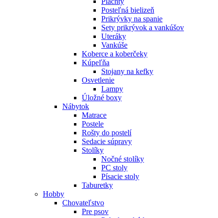
Plachty
Posteľná bielizeň
Prikrývky na spanie
Sety prikrývok a vankúšov
Uteráky
Vankúše
Koberce a koberčeky
Kúpeľňa
Stojany na kefky
Osvetlenie
Lampy
Úložné boxy
Nábytok
Matrace
Postele
Rošty do postelí
Sedacie súpravy
Stolíky
Nočné stolíky
PC stoly
Písacie stoly
Taburetky
Hobby
Chovateľstvo
Pre psov