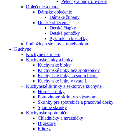
Pelechy a búdy pre psov
Oblečenie a móda
Dámske oblečenie
Dámske župany
Detské oblečenie
Detské čiapky
Detské ponožky
Pyžamká a košieľky
Podložky a stojany k notebookom
Kuchyne
Kuchyne na mieru
Kuchynské linky a bloky
Kuchynské bloky
Kuchynské linky bez spotrebičov
Kuchynské linky so spotrebičmi
Kuchynské linky v tvare L
Kuchynské skrinky a sektorové kuchyne
Horné skrinky
Potravinové skrinky s výsuvom
Skrinky pre spotrebiče a pracovné dosky
Spodné skrinky
Kuchynské spotrebiče
Chladničky a mrazničky
Digestory
Fritézy