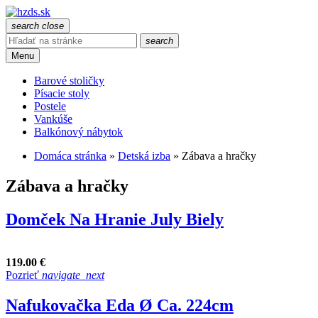
search
close
search
Menu
Barové stoličky
Písacie stoly
Postele
Vankúše
Balkónový nábytok
Domáca stránka
»
Detská izba
»
Zábava a hračky
Zábava a hračky
Domček Na Hranie July Biely
119.00 €
Pozrieť
navigate_next
Nafukovačka Eda Ø Ca. 224cm