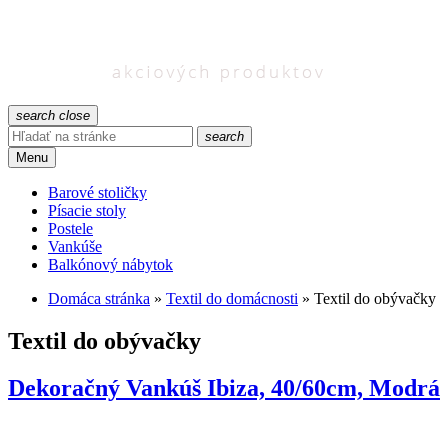
search
close
search
Menu
Barové stoličky
Písacie stoly
Postele
Vankúše
Balkónový nábytok
Domáca stránka
»
Textil do domácnosti
»
Textil do obývačky
Textil do obývačky
Dekoračný Vankúš Ibiza, 40/60cm, Modrá