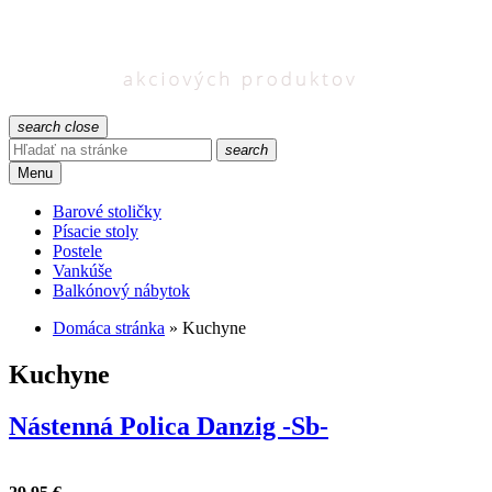
search
close
search
Menu
Barové stoličky
Písacie stoly
Postele
Vankúše
Balkónový nábytok
Domáca stránka
»
Kuchyne
Kuchyne
Nástenná Polica Danzig -Sb-