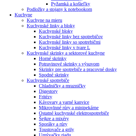
Pyžamká a košieľky
Podložky a stojany k notebookom
Kuchyne
Kuchyne na mieru
Kuchynské linky a bloky
Kuchynské bloky
Kuchynské linky bez spotrebičov
Kuchynské linky so spotrebičmi
Kuchynské linky v tvare L
Kuchynské skrinky a sektorové kuchyne
Horné skrinky
Potravinové skrinky s výsuvom
Skrinky pre spotrebiče a pracovné dosky
Spodné skrinky
Kuchynské spotrebiče
Chladničky a mrazničky
Digestory
Fritézy
Kávovary a varné kanvice
Mikrovlnné rúry a minipekárne
Ostatné kuchynské elektrospotrebiče
Šejkre a mixéry
Sporáky a rúry
Toustovače a grily
Umývačky riadu