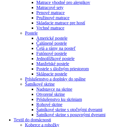
Matrace vhodné pro alergikov
Matracové sety
Penové matrace
Pružinové matrace
Skladacie matrace pre hostí
Vrchné matrace
Postele
Americké postele
Čalúnené postele
Čelá a rámy na posteľ
Futónové postele
Jednolôžkové postele
Manželské postele
Postele s úložným priestorom
Sklápacie postele
Príslušenstvo a doplnky do spálne
Šatníkové skrine
Nadstavce na skrine
Otvorené skrine
Príslušenstvo ku skriniam
Rohové skrine
Šatníkové skrine s otočnými dverami
Šatníkové skrine s posuvnými dverami
Textil do domácnosti
Koberce a rohožky