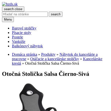
search
close
search
Menu
Barové stoličky
Písacie stoly
Postele
Vankúše
Balkónový nábytok
Domáca stránka
»
Produkty
»
Nábytok do kancelárie a
pracovne
»
Otáčacie a kancelárske stoličky
»
Kancelárske
kreslá
»
Otočná Stolička Salsa Čierno-Sivá
Otočná Stolička Salsa Čierno-Sivá