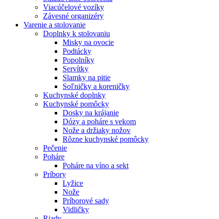
Viacúčelové vozíky
Závesné organizéry
Varenie a stolovanie
Doplnky k stolovaniu
Misky na ovocie
Podtácky
Popolníky
Servítky
Slamky na pitie
Soľničky a koreničky
Kuchynské doplnky
Kuchynské pomôcky
Dosky na krájanie
Dózy a poháre s vekom
Nože a držiaky nožov
Rôzne kuchynské pomôcky
Pečenie
Poháre
Poháre na víno a sekt
Príbory
Lyžice
Nože
Príborové sady
Vidličky
Riady