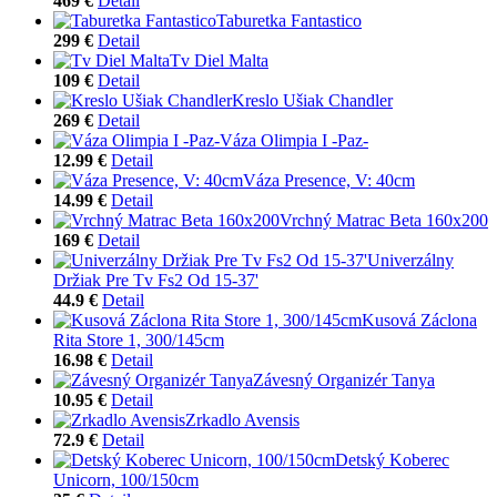
469 €
Detail
Taburetka Fantastico
299 €
Detail
Tv Diel Malta
109 €
Detail
Kreslo Ušiak Chandler
269 €
Detail
Váza Olimpia I -Paz-
12.99 €
Detail
Váza Presence, V: 40cm
14.99 €
Detail
Vrchný Matrac Beta 160x200
169 €
Detail
Univerzálny
Držiak Pre Tv Fs2 Od 15-37'
44.9 €
Detail
Kusová Záclona
Rita Store 1, 300/145cm
16.98 €
Detail
Závesný Organizér Tanya
10.95 €
Detail
Zrkadlo Avensis
72.9 €
Detail
Detský Koberec
Unicorn, 100/150cm