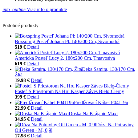
info_outline
Viac info o produkte
Podobné produkty
Boxspring Posteľ Johana Pl: 140/200 Cm, Sivomodrá
519 €
Detail
Americká Posteľ Lucy 2, 180x200 Cm, Tmavosivá
619 €
Detail
Deka Samira, 130/170 Cm,
Žltá
19.98 €
Detail
Posteľ S Priestorom Na Hru Kasper Záves Bielo-Čierny
399 €
Detail
Predlžovací Kábel P04119u
22.99 €
Detail
Doska Na Krájanie Maxi
34.95 €
Detail
Dóza Na Potraviny
Oil Green - M, 0,9l
17.98 €
Detail