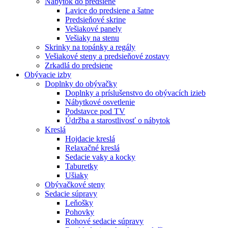
Nábytok do predsiene
Lavice do predsiene a šatne
Predsieňové skrine
Vešiakové panely
Vešiaky na stenu
Skrinky na topánky a regály
Vešiakové steny a predsieňové zostavy
Zrkadlá do predsiene
Obývacie izby
Doplnky do obývačky
Doplnky a príslušenstvo do obývacích izieb
Nábytkové osvetlenie
Podstavce pod TV
Údržba a starostlivosť o nábytok
Kreslá
Hojdacie kreslá
Relaxačné kreslá
Sedacie vaky a kocky
Taburetky
Ušiaky
Obývačkové steny
Sedacie súpravy
Leňošky
Pohovky
Rohové sedacie súpravy