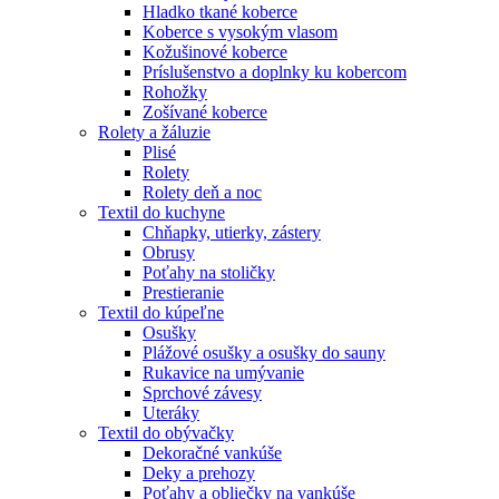
Hladko tkané koberce
Koberce s vysokým vlasom
Kožušinové koberce
Príslušenstvo a doplnky ku kobercom
Rohožky
Zošívané koberce
Rolety a žáluzie
Plisé
Rolety
Rolety deň a noc
Textil do kuchyne
Chňapky, utierky, zástery
Obrusy
Poťahy na stoličky
Prestieranie
Textil do kúpeľne
Osušky
Plážové osušky a osušky do sauny
Rukavice na umývanie
Sprchové závesy
Uteráky
Textil do obývačky
Dekoračné vankúše
Deky a prehozy
Poťahy a obliečky na vankúše