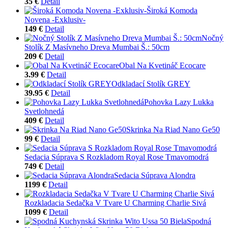
35 €
Detail
Široká Komoda
Novena -Exklusiv-
149 €
Detail
Nočný
Stolík Z Masívneho Dreva Mumbai Š.: 50cm
209 €
Detail
Obal Na Kvetináč Ecocare
3.99 €
Detail
Odkladací Stolík GREY
39.95 €
Detail
Pohovka Lazy Lukka
Svetlohnedá
409 €
Detail
Skrinka Na Riad Nano Ge50
99 €
Detail
Sedacia Súprava S Rozkladom Royal Rose Tmavomodrá
749 €
Detail
Sedacia Súprava Alondra
1199 €
Detail
Rozkladacia Sedačka V Tvare U Charming Charlie Sivá
1099 €
Detail
Spodná