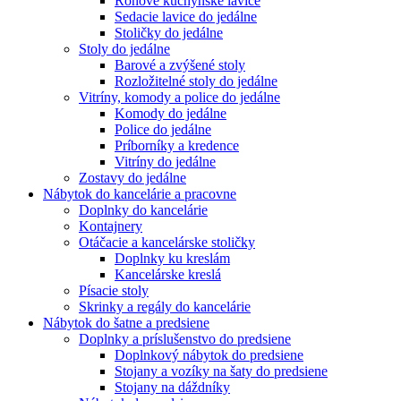
Rohové kuchynské lavice
Sedacie lavice do jedálne
Stoličky do jedálne
Stoly do jedálne
Barové a zvýšené stoly
Rozložitelné stoly do jedálne
Vitríny, komody a police do jedálne
Komody do jedálne
Police do jedálne
Príborníky a kredence
Vitríny do jedálne
Zostavy do jedálne
Nábytok do kancelárie a pracovne
Doplnky do kancelárie
Kontajnery
Otáčacie a kancelárske stoličky
Doplnky ku kreslám
Kancelárske kreslá
Písacie stoly
Skrinky a regály do kancelárie
Nábytok do šatne a predsiene
Doplnky a príslušenstvo do predsiene
Doplnkový nábytok do predsiene
Stojany a vozíky na šaty do predsiene
Stojany na dáždníky