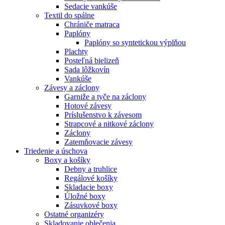
Sedacie vankúše
Textil do spálne
Chrániče matraca
Paplóny
Paplóny so syntetickou výplňou
Plachty
Posteľná bielizeň
Sada lôžkovín
Vankúše
Závesy a záclony
Garniže a tyče na záclony
Hotové závesy
Príslušenstvo k závesom
Strapcové a nitkové záclony
Záclony
Zatemňovacie závesy
Triedenie a úschova
Boxy a košíky
Debny a truhlice
Regálové košíky
Skladacie boxy
Úložné boxy
Zásuvkové boxy
Ostatné organizéry
Skladovanie oblečenia