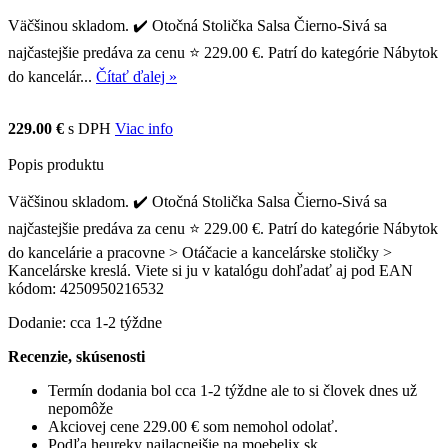
Väčšinou skladom. ✔️ Otočná Stolička Salsa Čierno-Sivá sa
najčastejšie predáva za cenu ⭐ 229.00 €. Patrí do kategórie Nábytok
do kancelár...
Čítať ďalej »
229.00 €
s DPH
Viac info
Popis produktu
Väčšinou skladom. ✔️ Otočná Stolička Salsa Čierno-Sivá sa
najčastejšie predáva za cenu ⭐ 229.00 €. Patrí do kategórie Nábytok
do kancelárie a pracovne > Otáčacie a kancelárske stoličky >
Kancelárske kreslá. Viete si ju v katalógu dohľadať aj pod EAN
kódom: 4250950216532
Dodanie: cca 1-2 týždne
Recenzie, skúsenosti
Termín dodania bol cca 1-2 týždne ale to si človek dnes už
nepomôže
Akciovej cene 229.00 € som nemohol odolať.
Podľa heureky najlacnejšie na moebelix.sk