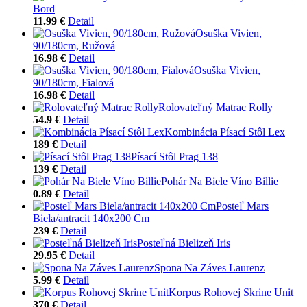
Bord
11.99 €
Detail
Osuška Vivien,
90/180cm, Ružová
16.98 €
Detail
Osuška Vivien,
90/180cm, Fialová
16.98 €
Detail
Rolovateľný Matrac Rolly
54.9 €
Detail
Kombinácia Písací Stôl Lex
189 €
Detail
Písací Stôl Prag 138
139 €
Detail
Pohár Na Biele Víno Billie
0.89 €
Detail
Posteľ Mars
Biela/antracit 140x200 Cm
239 €
Detail
Posteľná Bielizeň Iris
29.95 €
Detail
Spona Na Záves Laurenz
5.99 €
Detail
Korpus Rohovej Skrine Unit
370 €
Detail