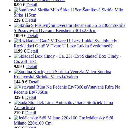
6.99 €
Detail
Šatníková Skriňa Milo
Šírka 115cm
229 €
Detail
Skriňa
S Posuvnými Dverami Bensheim 361x230cm
1099 €
Detail
Rozkladací Gauč V Tvare U Lazy Lukka Svetlohnedý
1199 €
Detail
Skladací Box Cindy -
Ca. 23l -Ext-
9.99 €
Detail
Spodná
Kuchynská Skrinka Venezia-Valero
144.9 €
Detail
Vstavaná Rúra Na
Pečenie Etv7360ss
329 €
Detail
Sada Stoličiek Lima
Antracitová
219 €
Detail
Jedálenský Stôl
Milano 220x100 Cm