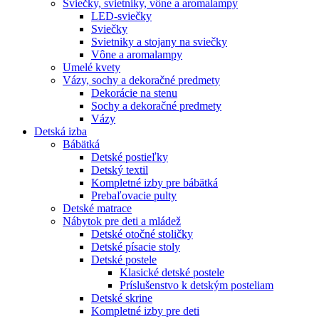
Sviečky, svietniky, vône a aromalampy
LED-sviečky
Sviečky
Svietniky a stojany na sviečky
Vône a aromalampy
Umelé kvety
Vázy, sochy a dekoračné predmety
Dekorácie na stenu
Sochy a dekoračné predmety
Vázy
Detská izba
Bábätká
Detské postieľky
Detský textil
Kompletné izby pre bábätká
Prebaľovacie pulty
Detské matrace
Nábytok pre deti a mládež
Detské otočné stoličky
Detské písacie stoly
Detské postele
Klasické detské postele
Príslušenstvo k detským posteliam
Detské skrine
Kompletné izby pre deti