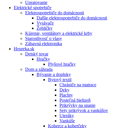
Upratovanie
Elektrické spotrebiče
Elektrospotrebiče do domácnosti
Dalšie elektrospotrebiče do domácnosti
Vysávače
Žehličky
Kúrenie, ventilátory a elektrické krby
Starostlivosť o vlasy
Zábavná elektronika
Heureka.sk
Detský tovar
Hračky
Plyšové hračky
Dom a záhrada
Bývanie a doplnky
Bytový textil
Chrániče na matrace
Deky
Plachty
Posteľná bielizeň
Prikrývky na spanie
Sety prikrývok a vankúšov
Uteráky
Vankúše
Koberce a koberčeky