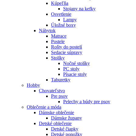
Kúpeľňa
Stojany na kefky
Osvetlenie
Lampy
Úložné boxy
Nábytok
Matrace
Postele
Rošty do postelí
Sedacie súpravy
Stolíky
Nočné stolíky
PC stoly
Písacie stoly
Taburetky
Hobby
Chovateľstvo
Pre psov
Pelechy a búdy pre psov
Oblečenie a móda
Dámske oblečenie
Dámske župany
Detské oblečenie
Detské čiapky
Detské ponožky