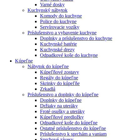
Varné dosky
Kuchynský nábytok
Komody do kuchyne
Police do kuchyne
Servírovacie vozíky
Príslušenstvo a vybavenie kuchyne
Doplnky a príslušenstvo do kuchyne
Kuchynské batérie
Kuchynské drezy
Odpadkové koše do kuchyne
Kúpeľne
Nábytok do kúpeľne
Kúpeľňové zostavy
Regály do kúpeľne
Skrinky do kúpeľňe
Zrkadlá
Príslušenstvo a doplnky do kúpeľne
Doplnky do kúpeľne
Držiaky na uteráky
Froté osušky a uteráky
Kúpeľňové predložky
Odpadkové koše do kúpeľne
Ostatné príslušenstvo do kúpeľne
Príslušenstvo k sprchám a vaniam
Sprchové závesy