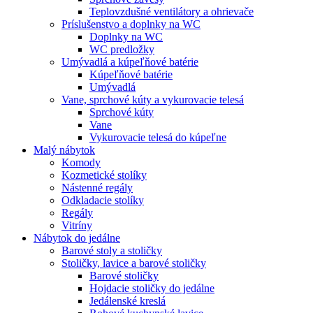
Teplovzdušné ventilátory a ohrievače
Príslušenstvo a doplnky na WC
Doplnky na WC
WC predložky
Umývadlá a kúpeľňové batérie
Kúpeľňové batérie
Umývadlá
Vane, sprchové kúty a vykurovacie telesá
Sprchové kúty
Vane
Vykurovacie telesá do kúpeľne
Malý nábytok
Komody
Kozmetické stolíky
Nástenné regály
Odkladacie stolíky
Regály
Vitríny
Nábytok do jedálne
Barové stoly a stoličky
Stoličky, lavice a barové stoličky
Barové stoličky
Hojdacie stoličky do jedálne
Jedálenské kreslá