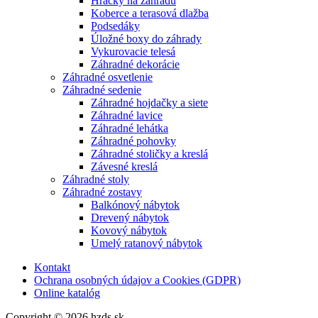
Hračky na záhradu
Koberce a terasová dlažba
Podsedáky
Úložné boxy do záhrady
Vykurovacie telesá
Záhradné dekorácie
Záhradné osvetlenie
Záhradné sedenie
Záhradné hojdačky a siete
Záhradné lavice
Záhradné lehátka
Záhradné pohovky
Záhradné stoličky a kreslá
Závesné kreslá
Záhradné stoly
Záhradné zostavy
Balkónový nábytok
Drevený nábytok
Kovový nábytok
Umelý ratanový nábytok
Kontakt
Ochrana osobných údajov a Cookies (GDPR)
Online katalóg
Copyright © 2026 hzds.sk