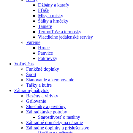
Džbány a karafy
Fľaše
Misy a misky
Šálky a hrnčeky
Taniere
Termofľaše a termosky
Viacdielne jedálenské servisy
Varenie
Hrnce
Panvice
Pokrievky
Voľný čas
Funkčné doplnky
Šport
Stanovanie a kempovanie
Tašky a kufre
Záhradný nábytok
Bazény a vírivky
Grilovanie
Slnečníky a pavilóny
Záhradkárske potreby
Starostlivosť o rastliny
Záhradné domčeky na náradie
Záhradné doplnky a príslušenstvo