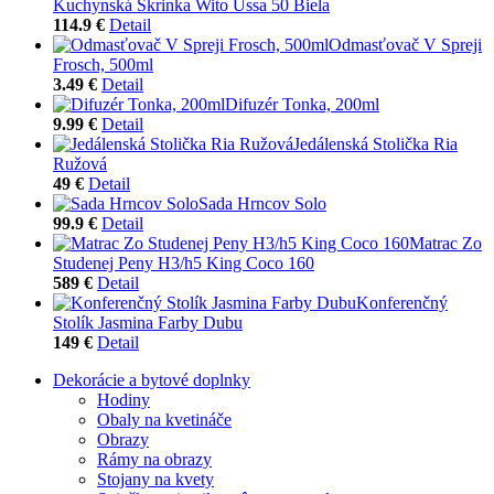
Kuchynská Skrinka Wito Ussa 50 Biela
114.9 €
Detail
Odmasťovač V Spreji
Frosch, 500ml
3.49 €
Detail
Difuzér Tonka, 200ml
9.99 €
Detail
Jedálenská Stolička Ria
Ružová
49 €
Detail
Sada Hrncov Solo
99.9 €
Detail
Matrac Zo
Studenej Peny H3/h5 King Coco 160
589 €
Detail
Konferenčný
Stolík Jasmina Farby Dubu
149 €
Detail
Dekorácie a bytové doplnky
Hodiny
Obaly na kvetináče
Obrazy
Rámy na obrazy
Stojany na kvety