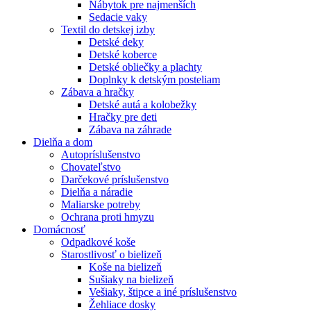
Nábytok pre najmenších
Sedacie vaky
Textil do detskej izby
Detské deky
Detské koberce
Detské obliečky a plachty
Doplnky k detským posteliam
Zábava a hračky
Detské autá a kolobežky
Hračky pre deti
Zábava na záhrade
Dielňa a dom
Autopríslušenstvo
Chovateľstvo
Darčekové príslušenstvo
Dielňa a náradie
Maliarske potreby
Ochrana proti hmyzu
Domácnosť
Odpadkové koše
Starostlivosť o bielizeň
Koše na bielizeň
Sušiaky na bielizeň
Vešiaky, štipce a iné príslušenstvo
Žehliace dosky