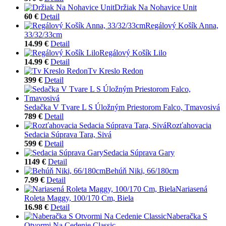
Držiak Na Nohavice Unit
60 €
Detail
Regálový Košík Anna,
33/32/33cm
14.99 €
Detail
Regálový Košík Lilo
14.99 €
Detail
Tv Kreslo Redon
399 €
Detail
Sedačka V Tvare L S Úložným Priestorom Falco, Tmavosivá
789 €
Detail
Rozťahovacia
Sedacia Súprava Tara, Sivá
599 €
Detail
Sedacia Súprava Gary
1149 €
Detail
Behúň Niki, 66/180cm
7.99 €
Detail
Nariasená
Roleta Maggy, 100/170 Cm, Biela
16.98 €
Detail
Naberačka S
Otvormi Na Cedenie Classic