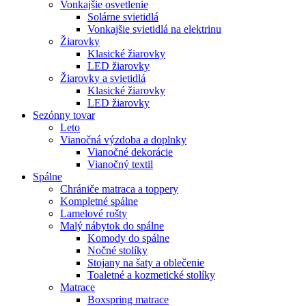
Vonkajšie osvetlenie
Solárne svietidlá
Vonkajšie svietidlá na elektrinu
Žiarovky
Klasické žiarovky
LED žiarovky
Žiarovky a svietidlá
Klasické žiarovky
LED žiarovky
Sezónny tovar
Leto
Vianočná výzdoba a doplnky
Vianočné dekorácie
Vianočný textil
Spálne
Chrániče matraca a toppery
Kompletné spálne
Lamelové rošty
Malý nábytok do spálne
Komody do spálne
Nočné stolíky
Stojany na šaty a oblečenie
Toaletné a kozmetické stolíky
Matrace
Boxspring matrace