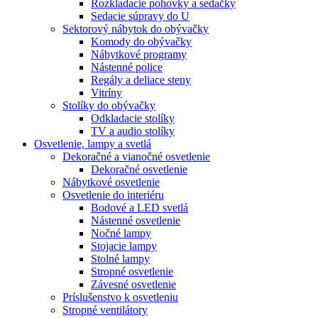
Rozkladacie pohovky a sedačky
Sedacie súpravy do U
Sektorový nábytok do obývačky
Komody do obývačky
Nábytkové programy
Nástenné police
Regály a deliace steny
Vitríny
Stolíky do obývačky
Odkladacie stolíky
TV a audio stolíky
Osvetlenie, lampy a svetlá
Dekoračné a vianočné osvetlenie
Dekoračné osvetlenie
Nábytkové osvetlenie
Osvetlenie do interiéru
Bodové a LED svetlá
Nástenné osvetlenie
Nočné lampy
Stojacie lampy
Stolné lampy
Stropné osvetlenie
Závesné osvetlenie
Príslušenstvo k osvetleniu
Stropné ventilátory