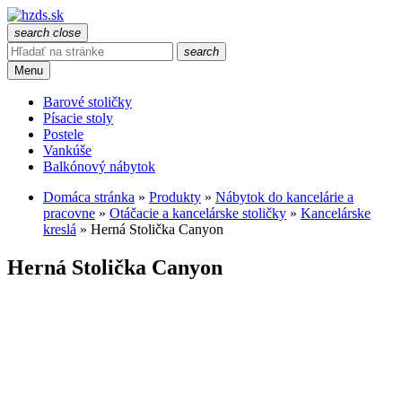
search
close
search
Menu
Barové stoličky
Písacie stoly
Postele
Vankúše
Balkónový nábytok
Domáca stránka
»
Produkty
»
Nábytok do kancelárie a
pracovne
»
Otáčacie a kancelárske stoličky
»
Kancelárske
kreslá
»
Herná Stolička Canyon
Herná Stolička Canyon