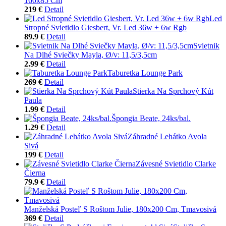
160x85 Cm
219 €
Detail
Led
Stropné Svietidlo Giesbert, Vr. Led 36w + 6w Rgb
89.9 €
Detail
Svietnik
Na Dlhé Sviečky Mayla, Ø/v: 11,5/3,5cm
2.99 €
Detail
Taburetka Lounge Park
269 €
Detail
Stierka Na Sprchový Kút
Paula
1.99 €
Detail
Špongia Beate, 24ks/bal.
1.29 €
Detail
Záhradné Lehátko Avola
Sivá
199 €
Detail
Závesné Svietidlo Clarke
Čierna
79.9 €
Detail
Manželská Posteľ S Roštom Julie, 180x200 Cm, Tmavosivá
369 €
Detail