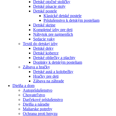
Detské otočné stoličky
Detské písacie stoly
Detské postele
Klasické detské postele
Príslušenstvo k detským posteliam
Detské skrine
Kompletné izby pre deti
Nábytok pre najmenších
Sedacie vaky
Textil do detskej izby
Detské deky
Detské koberce
Detské obliečky a plachty
Doplnky k detským posteliam
Zábava a hračky
Detské autá a kolobežky
Hračky pre deti
Zábava na záhrade
Dielňa a dom
Autopríslušenstvo
Chovateľstvo
Darčekové príslušenstvo
Dielňa a náradie
Maliarske potreby
Ochrana proti hmyzu