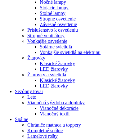
Nočné lampy
Stojacie lampy
Stolné lampy
Stropné osvetlenie
Závesné osvetlenie
Príslušenstvo k osvetleniu
Stropné ventilátory
Vonkajšie osvetlenie
Solárne svietidlá
Vonkajšie svietidlá na elektrinu
Žiarovky
Klasické žiarovky
LED žiarovky
Žiarovky a svietidlá
Klasické žiarovky
LED žiarovky
Sezónny tovar
Leto
Vianočná výzdoba a doplnky
Vianočné dekorácie
Vianočný textil
Spálne
Chrániče matraca a toppery
Kompletné spálne
Lamelové rošty