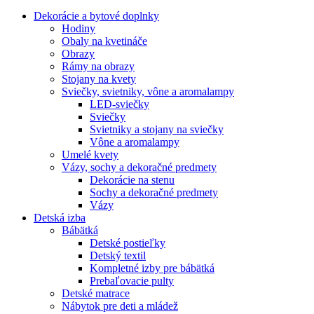
Dekorácie a bytové doplnky
Hodiny
Obaly na kvetináče
Obrazy
Rámy na obrazy
Stojany na kvety
Sviečky, svietniky, vône a aromalampy
LED-sviečky
Sviečky
Svietniky a stojany na sviečky
Vône a aromalampy
Umelé kvety
Vázy, sochy a dekoračné predmety
Dekorácie na stenu
Sochy a dekoračné predmety
Vázy
Detská izba
Bábätká
Detské postieľky
Detský textil
Kompletné izby pre bábätká
Prebaľovacie pulty
Detské matrace
Nábytok pre deti a mládež