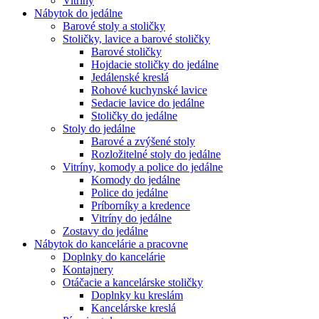
Vitríny
Nábytok do jedálne
Barové stoly a stoličky
Stoličky, lavice a barové stoličky
Barové stoličky
Hojdacie stoličky do jedálne
Jedálenské kreslá
Rohové kuchynské lavice
Sedacie lavice do jedálne
Stoličky do jedálne
Stoly do jedálne
Barové a zvýšené stoly
Rozložitelné stoly do jedálne
Vitríny, komody a police do jedálne
Komody do jedálne
Police do jedálne
Príborníky a kredence
Vitríny do jedálne
Zostavy do jedálne
Nábytok do kancelárie a pracovne
Doplnky do kancelárie
Kontajnery
Otáčacie a kancelárske stoličky
Doplnky ku kreslám
Kancelárske kreslá