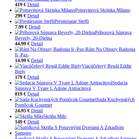
419 €
Detail
Potravinová Skrinka Milano
299 €
Detail
Prestieranie Steffi
7.99 €
Detail
Príborová Súprava
Beverly, 20-Dielna
44.99 €
Detail
Rám Na Obrazy Badonia
Ii -Paz-
14.99 €
Detail
Viacúčelový Regál Eddie
Biely
179 €
Detail
Sedacia
Súprava V Tvare L Adone Antracitová
819 €
Detail
Sada Kuchynských
Pomôcok Gourmet
24.95 €
Detail
Skriňa Milo
149 €
Detail
Šatníková Skriňa S Posuvnými Dverami A Zrkadlom Sapporo