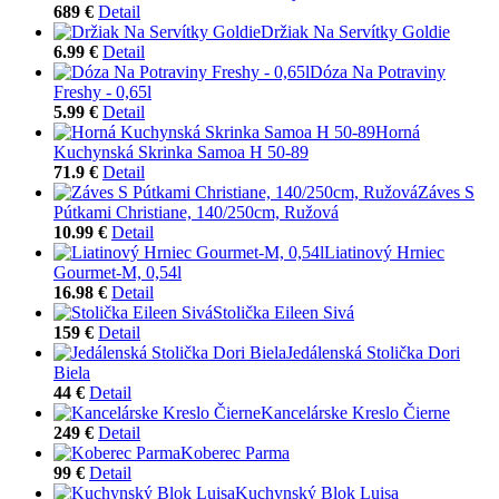
689 €
Detail
Držiak Na Servítky Goldie
6.99 €
Detail
Dóza Na Potraviny
Freshy - 0,65l
5.99 €
Detail
Horná
Kuchynská Skrinka Samoa H 50-89
71.9 €
Detail
Záves S
Pútkami Christiane, 140/250cm, Ružová
10.99 €
Detail
Liatinový Hrniec
Gourmet-M, 0,54l
16.98 €
Detail
Stolička Eileen Sivá
159 €
Detail
Jedálenská Stolička Dori
Biela
44 €
Detail
Kancelárske Kreslo Čierne
249 €
Detail
Koberec Parma
99 €
Detail
Kuchynský Blok Luisa