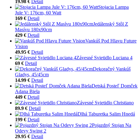
19.98 €
Detail
Stojacia Lampa
Jule V: 176cm, 60 Watt
169 €
Detail
Jedálenský Stôl Z
Masívu 180x90cm
429 €
Detail
Vankúš Pod Hlavu Future
Vision
49.95 €
Detail
Závesné Svietidlo Luciana 4
69 €
Detail
Dekoračný Vankúš
Gladys, 45/45cm
14.99 €
Detail
Detská Posteľ Domček
Adana Biela
449 €
Detail
Závesné Svietidlo Christiano
89.9 €
Detail
Dlhá Taburetka Salim Hnedá
199 €
Detail
Pojazdný Stojan Na
Odevy Swing 2
29.95 €
Detail