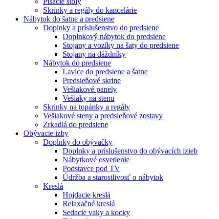
Písacie stoly
Skrinky a regály do kancelárie
Nábytok do šatne a predsiene
Doplnky a príslušenstvo do predsiene
Doplnkový nábytok do predsiene
Stojany a vozíky na šaty do predsiene
Stojany na dáždníky
Nábytok do predsiene
Lavice do predsiene a šatne
Predsieňové skrine
Vešiakové panely
Vešiaky na stenu
Skrinky na topánky a regály
Vešiakové steny a predsieňové zostavy
Zrkadlá do predsiene
Obývacie izby
Doplnky do obývačky
Doplnky a príslušenstvo do obývacích izieb
Nábytkové osvetlenie
Podstavce pod TV
Údržba a starostlivosť o nábytok
Kreslá
Hojdacie kreslá
Relaxačné kreslá
Sedacie vaky a kocky