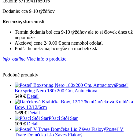
kódom: 5713941165916
Dodanie: cca 9-10 týždňov
Recenzie, skúsenosti
Termín dodania bol cca 9-10 týždňov ale to si človek dnes už
nepomôže
Akciovej cene 249.00 € som nemohol odolať.
Podľa heureky najlacnejšie na moebelix.sk
info_outline
Viac info o produkte
Podobné produkty
Posteľ
Boxspring Nero 180x200 Cm, Antracitová
549 €
Detail
Darčeková Krabička
Bow, 12/12/6cm
1.69 €
Detail
Písací Stôl Star
109 €
Detail
Posteľ V
Tvare Domčeka Lio Záves Fialový