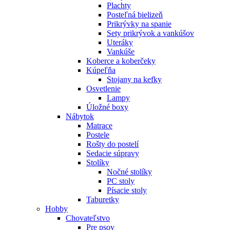
Plachty
Posteľná bielizeň
Prikrývky na spanie
Sety prikrývok a vankúšov
Uteráky
Vankúše
Koberce a koberčeky
Kúpeľňa
Stojany na kefky
Osvetlenie
Lampy
Úložné boxy
Nábytok
Matrace
Postele
Rošty do postelí
Sedacie súpravy
Stolíky
Nočné stolíky
PC stoly
Písacie stoly
Taburetky
Hobby
Chovateľstvo
Pre psov