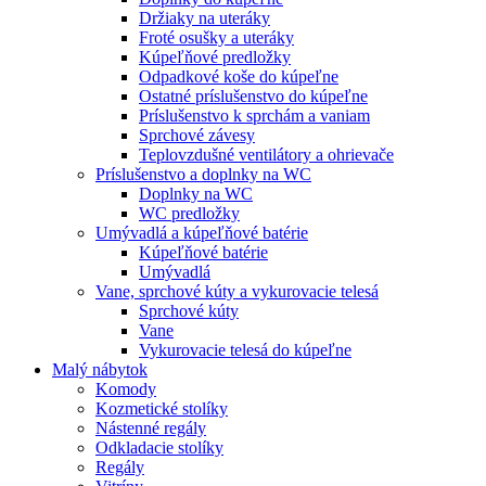
Držiaky na uteráky
Froté osušky a uteráky
Kúpeľňové predložky
Odpadkové koše do kúpeľne
Ostatné príslušenstvo do kúpeľne
Príslušenstvo k sprchám a vaniam
Sprchové závesy
Teplovzdušné ventilátory a ohrievače
Príslušenstvo a doplnky na WC
Doplnky na WC
WC predložky
Umývadlá a kúpeľňové batérie
Kúpeľňové batérie
Umývadlá
Vane, sprchové kúty a vykurovacie telesá
Sprchové kúty
Vane
Vykurovacie telesá do kúpeľne
Malý nábytok
Komody
Kozmetické stolíky
Nástenné regály
Odkladacie stolíky
Regály