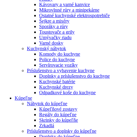
Kávovary a varné kanvice
Mikrovlnné rúry a minipekárne
Ostatné kuchynské elektrospotrebiče
Šejkre a mixéry
Sporáky a rúry
Toustovače a grily
Umývačky riadu
Varné dosky
Kuchynský nábytok
Komody do kuchyne
Police do kuchyne
Servírovacie vozíky
Príslušenstvo a vybavenie kuchyne
Doplnky a príslušenstvo do kuchyne
Kuchynské batérie
Kuchynské drezy
Odpadkové koše do kuchyne
Kúpeľne
Nábytok do kúpeľne
Kúpeľňové zostavy
Regály do kúpeľne
Skrinky do kúpeľňe
Zrkadlá
Príslušenstvo a doplnky do kúpeľne
Doplnky do kúpeľne