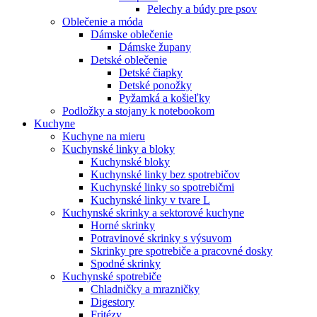
Pelechy a búdy pre psov
Oblečenie a móda
Dámske oblečenie
Dámske župany
Detské oblečenie
Detské čiapky
Detské ponožky
Pyžamká a košieľky
Podložky a stojany k notebookom
Kuchyne
Kuchyne na mieru
Kuchynské linky a bloky
Kuchynské bloky
Kuchynské linky bez spotrebičov
Kuchynské linky so spotrebičmi
Kuchynské linky v tvare L
Kuchynské skrinky a sektorové kuchyne
Horné skrinky
Potravinové skrinky s výsuvom
Skrinky pre spotrebiče a pracovné dosky
Spodné skrinky
Kuchynské spotrebiče
Chladničky a mrazničky
Digestory
Fritézy