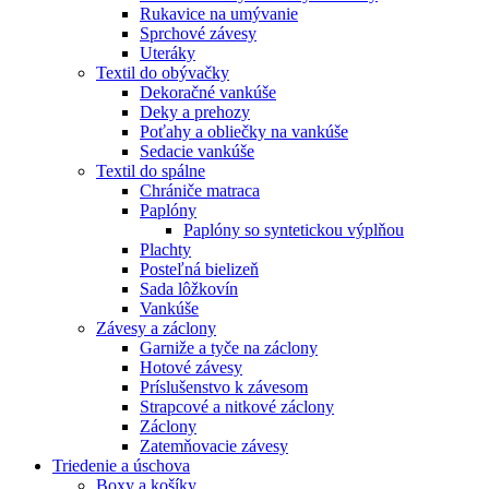
Rukavice na umývanie
Sprchové závesy
Uteráky
Textil do obývačky
Dekoračné vankúše
Deky a prehozy
Poťahy a obliečky na vankúše
Sedacie vankúše
Textil do spálne
Chrániče matraca
Paplóny
Paplóny so syntetickou výplňou
Plachty
Posteľná bielizeň
Sada lôžkovín
Vankúše
Závesy a záclony
Garniže a tyče na záclony
Hotové závesy
Príslušenstvo k závesom
Strapcové a nitkové záclony
Záclony
Zatemňovacie závesy
Triedenie a úschova
Boxy a košíky