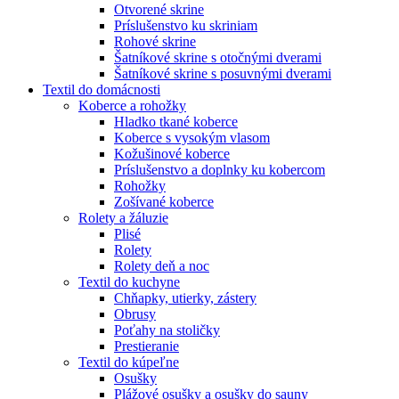
Otvorené skrine
Príslušenstvo ku skriniam
Rohové skrine
Šatníkové skrine s otočnými dverami
Šatníkové skrine s posuvnými dverami
Textil do domácnosti
Koberce a rohožky
Hladko tkané koberce
Koberce s vysokým vlasom
Kožušinové koberce
Príslušenstvo a doplnky ku kobercom
Rohožky
Zošívané koberce
Rolety a žáluzie
Plisé
Rolety
Rolety deň a noc
Textil do kuchyne
Chňapky, utierky, zástery
Obrusy
Poťahy na stoličky
Prestieranie
Textil do kúpeľne
Osušky
Plážové osušky a osušky do sauny