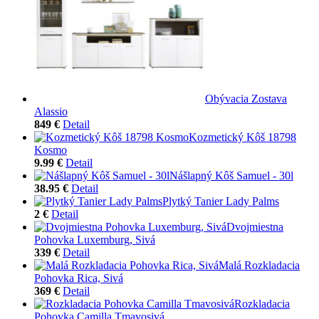
Obývacia Zostava
Alassio
849 €
Detail
Kozmetický Kôš 18798
Kosmo
9.99 €
Detail
Nášlapný Kôš Samuel - 30l
38.95 €
Detail
Plytký Tanier Lady Palms
2 €
Detail
Dvojmiestna
Pohovka Luxemburg, Sivá
339 €
Detail
Malá Rozkladacia
Pohovka Rica, Sivá
369 €
Detail
Rozkladacia
Pohovka Camilla Tmavosivá