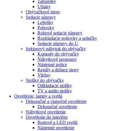
Taburetky
Ušiaky
Obývačkové steny
Sedacie súpravy
Leňošky
Pohovky
Rohové sedacie súpravy
Rozkladacie pohovky a sedačky
Sedacie súpravy do U
Sektorový nábytok do obývačky
Komody do obývačky
Nábytkové programy
Nástenné police
Regály a deliace steny
Vitríny
Stolíky do obývačky
Odkladacie stolíky
TV a audio stolíky
Osvetlenie, lampy a svetlá
Dekoračné a vianočné osvetlenie
Dekoračné osvetlenie
Nábytkové osvetlenie
Osvetlenie do interiéru
Bodové a LED svetlá
Nástenné osvetlenie