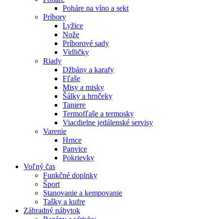
Poháre na víno a sekt
Príbory
Lyžice
Nože
Príborové sady
Vidličky
Riady
Džbány a karafy
Fľaše
Misy a misky
Šálky a hrnčeky
Taniere
Termofľaše a termosky
Viacdielne jedálenské servisy
Varenie
Hrnce
Panvice
Pokrievky
Voľný čas
Funkčné doplnky
Šport
Stanovanie a kempovanie
Tašky a kufre
Záhradný nábytok