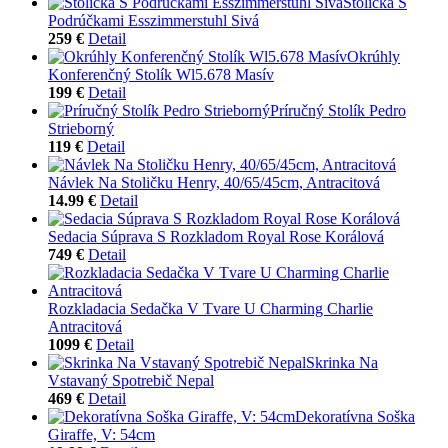
Stolička S
Podrúčkami Esszimmerstuhl Sivá
259 €
Detail
Okrúhly
Konferenčný Stolík Wl5.678 Masív
199 €
Detail
Príručný Stolík Pedro
Strieborný
119 €
Detail
Návlek Na Stoličku Henry, 40/65/45cm, Antracitová
14.99 €
Detail
Sedacia Súprava S Rozkladom Royal Rose Korálová
749 €
Detail
Rozkladacia Sedačka V Tvare U Charming Charlie
Antracitová
1099 €
Detail
Skrinka Na
Vstavaný Spotrebič Nepal
469 €
Detail
Dekoratívna Soška
Giraffe, V: 54cm