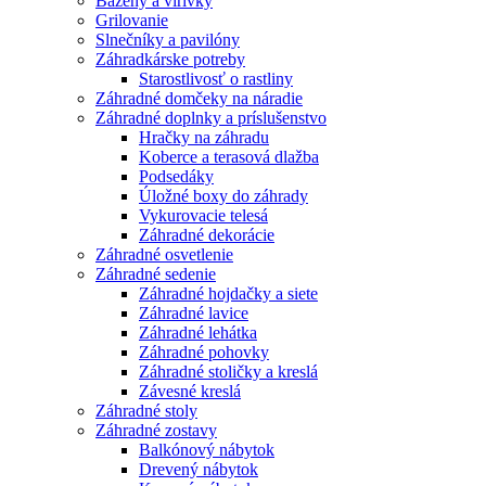
Bazény a vírivky
Grilovanie
Slnečníky a pavilóny
Záhradkárske potreby
Starostlivosť o rastliny
Záhradné domčeky na náradie
Záhradné doplnky a príslušenstvo
Hračky na záhradu
Koberce a terasová dlažba
Podsedáky
Úložné boxy do záhrady
Vykurovacie telesá
Záhradné dekorácie
Záhradné osvetlenie
Záhradné sedenie
Záhradné hojdačky a siete
Záhradné lavice
Záhradné lehátka
Záhradné pohovky
Záhradné stoličky a kreslá
Závesné kreslá
Záhradné stoly
Záhradné zostavy
Balkónový nábytok
Drevený nábytok