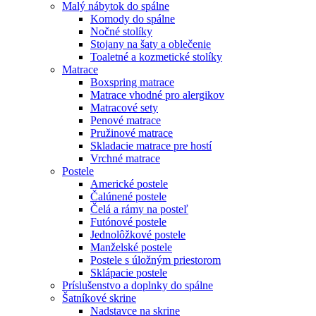
Malý nábytok do spálne
Komody do spálne
Nočné stolíky
Stojany na šaty a oblečenie
Toaletné a kozmetické stolíky
Matrace
Boxspring matrace
Matrace vhodné pro alergikov
Matracové sety
Penové matrace
Pružinové matrace
Skladacie matrace pre hostí
Vrchné matrace
Postele
Americké postele
Čalúnené postele
Čelá a rámy na posteľ
Futónové postele
Jednolôžkové postele
Manželské postele
Postele s úložným priestorom
Sklápacie postele
Príslušenstvo a doplnky do spálne
Šatníkové skrine
Nadstavce na skrine