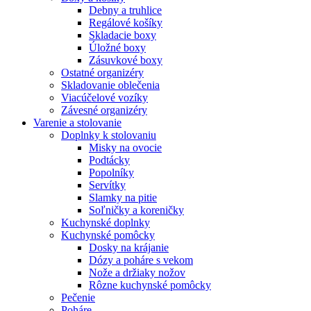
Debny a truhlice
Regálové košíky
Skladacie boxy
Úložné boxy
Zásuvkové boxy
Ostatné organizéry
Skladovanie oblečenia
Viacúčelové vozíky
Závesné organizéry
Varenie a stolovanie
Doplnky k stolovaniu
Misky na ovocie
Podtácky
Popolníky
Servítky
Slamky na pitie
Soľničky a koreničky
Kuchynské doplnky
Kuchynské pomôcky
Dosky na krájanie
Dózy a poháre s vekom
Nože a držiaky nožov
Rôzne kuchynské pomôcky
Pečenie
Poháre