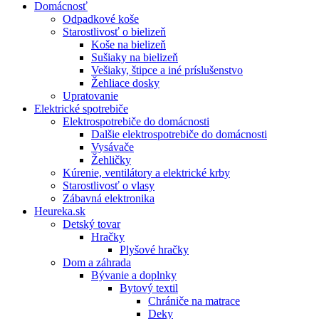
Domácnosť
Odpadkové koše
Starostlivosť o bielizeň
Koše na bielizeň
Sušiaky na bielizeň
Vešiaky, štipce a iné príslušenstvo
Žehliace dosky
Upratovanie
Elektrické spotrebiče
Elektrospotrebiče do domácnosti
Dalšie elektrospotrebiče do domácnosti
Vysávače
Žehličky
Kúrenie, ventilátory a elektrické krby
Starostlivosť o vlasy
Zábavná elektronika
Heureka.sk
Detský tovar
Hračky
Plyšové hračky
Dom a záhrada
Bývanie a doplnky
Bytový textil
Chrániče na matrace
Deky