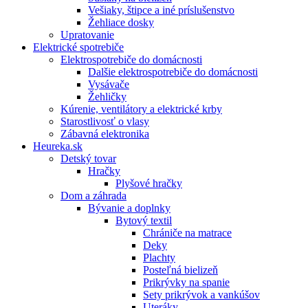
Vešiaky, štipce a iné príslušenstvo
Žehliace dosky
Upratovanie
Elektrické spotrebiče
Elektrospotrebiče do domácnosti
Dalšie elektrospotrebiče do domácnosti
Vysávače
Žehličky
Kúrenie, ventilátory a elektrické krby
Starostlivosť o vlasy
Zábavná elektronika
Heureka.sk
Detský tovar
Hračky
Plyšové hračky
Dom a záhrada
Bývanie a doplnky
Bytový textil
Chrániče na matrace
Deky
Plachty
Posteľná bielizeň
Prikrývky na spanie
Sety prikrývok a vankúšov
Uteráky