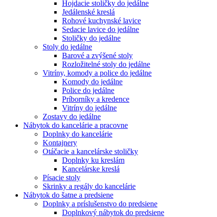
Hojdacie stoličky do jedálne
Jedálenské kreslá
Rohové kuchynské lavice
Sedacie lavice do jedálne
Stoličky do jedálne
Stoly do jedálne
Barové a zvýšené stoly
Rozložitelné stoly do jedálne
Vitríny, komody a police do jedálne
Komody do jedálne
Police do jedálne
Príborníky a kredence
Vitríny do jedálne
Zostavy do jedálne
Nábytok do kancelárie a pracovne
Doplnky do kancelárie
Kontajnery
Otáčacie a kancelárske stoličky
Doplnky ku kreslám
Kancelárske kreslá
Písacie stoly
Skrinky a regály do kancelárie
Nábytok do šatne a predsiene
Doplnky a príslušenstvo do predsiene
Doplnkový nábytok do predsiene