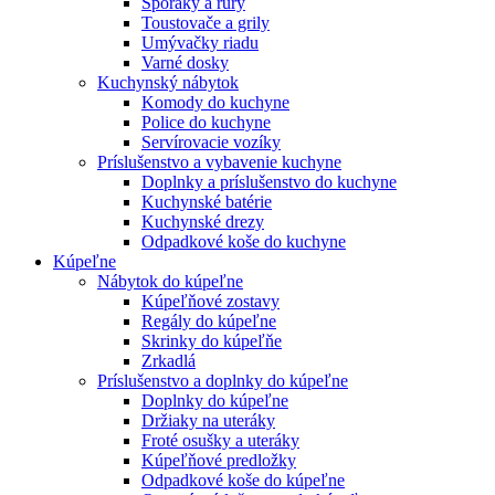
Sporáky a rúry
Toustovače a grily
Umývačky riadu
Varné dosky
Kuchynský nábytok
Komody do kuchyne
Police do kuchyne
Servírovacie vozíky
Príslušenstvo a vybavenie kuchyne
Doplnky a príslušenstvo do kuchyne
Kuchynské batérie
Kuchynské drezy
Odpadkové koše do kuchyne
Kúpeľne
Nábytok do kúpeľne
Kúpeľňové zostavy
Regály do kúpeľne
Skrinky do kúpeľňe
Zrkadlá
Príslušenstvo a doplnky do kúpeľne
Doplnky do kúpeľne
Držiaky na uteráky
Froté osušky a uteráky
Kúpeľňové predložky
Odpadkové koše do kúpeľne