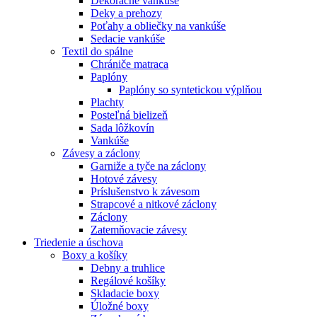
Dekoračné vankúše
Deky a prehozy
Poťahy a obliečky na vankúše
Sedacie vankúše
Textil do spálne
Chrániče matraca
Paplóny
Paplóny so syntetickou výplňou
Plachty
Posteľná bielizeň
Sada lôžkovín
Vankúše
Závesy a záclony
Garniže a tyče na záclony
Hotové závesy
Príslušenstvo k závesom
Strapcové a nitkové záclony
Záclony
Zatemňovacie závesy
Triedenie a úschova
Boxy a košíky
Debny a truhlice
Regálové košíky
Skladacie boxy
Úložné boxy