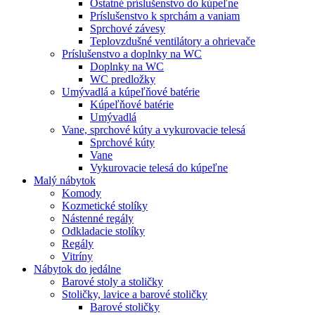
Ostatné príslušenstvo do kúpeľne
Príslušenstvo k sprchám a vaniam
Sprchové závesy
Teplovzdušné ventilátory a ohrievače
Príslušenstvo a doplnky na WC
Doplnky na WC
WC predložky
Umývadlá a kúpeľňové batérie
Kúpeľňové batérie
Umývadlá
Vane, sprchové kúty a vykurovacie telesá
Sprchové kúty
Vane
Vykurovacie telesá do kúpeľne
Malý nábytok
Komody
Kozmetické stolíky
Nástenné regály
Odkladacie stolíky
Regály
Vitríny
Nábytok do jedálne
Barové stoly a stoličky
Stoličky, lavice a barové stoličky
Barové stoličky