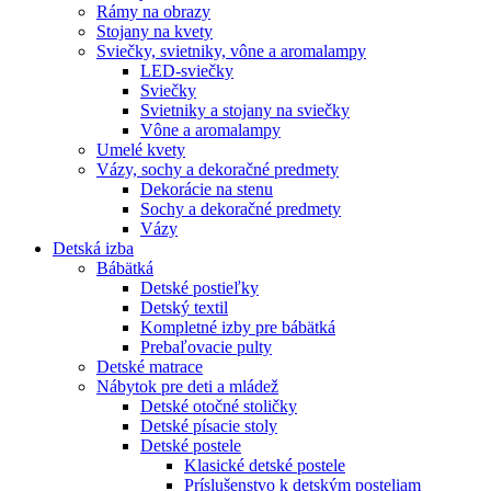
Rámy na obrazy
Stojany na kvety
Sviečky, svietniky, vône a aromalampy
LED-sviečky
Sviečky
Svietniky a stojany na sviečky
Vône a aromalampy
Umelé kvety
Vázy, sochy a dekoračné predmety
Dekorácie na stenu
Sochy a dekoračné predmety
Vázy
Detská izba
Bábätká
Detské postieľky
Detský textil
Kompletné izby pre bábätká
Prebaľovacie pulty
Detské matrace
Nábytok pre deti a mládež
Detské otočné stoličky
Detské písacie stoly
Detské postele
Klasické detské postele
Príslušenstvo k detským posteliam