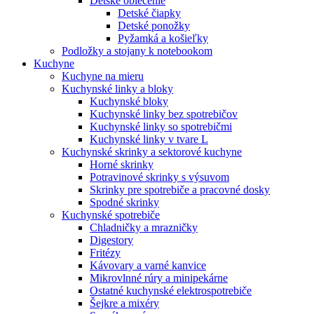
Detské oblečenie
Detské čiapky
Detské ponožky
Pyžamká a košieľky
Podložky a stojany k notebookom
Kuchyne
Kuchyne na mieru
Kuchynské linky a bloky
Kuchynské bloky
Kuchynské linky bez spotrebičov
Kuchynské linky so spotrebičmi
Kuchynské linky v tvare L
Kuchynské skrinky a sektorové kuchyne
Horné skrinky
Potravinové skrinky s výsuvom
Skrinky pre spotrebiče a pracovné dosky
Spodné skrinky
Kuchynské spotrebiče
Chladničky a mrazničky
Digestory
Fritézy
Kávovary a varné kanvice
Mikrovlnné rúry a minipekárne
Ostatné kuchynské elektrospotrebiče
Šejkre a mixéry