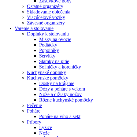
Zásuvkové boxy
Ostatné organizéry
Skladovanie oblečenia
Viacúčelové vozíky
Závesné organizéry
Varenie a stolovanie
Doplnky k stolovaniu
Misky na ovocie
Podtácky
Popolníky
Servítky
Slamky na pitie
Soľničky a koreničky
Kuchynské doplnky
Kuchynské pomôcky
Dosky na krájanie
Dózy a poháre s vekom
Nože a držiaky nožov
Rôzne kuchynské pomôcky
Pečenie
Poháre
Poháre na víno a sekt
Príbory
Lyžice
Nože