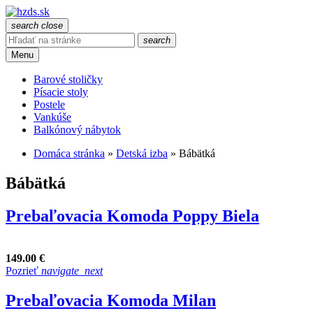
search
close
search
Menu
Barové stoličky
Písacie stoly
Postele
Vankúše
Balkónový nábytok
Domáca stránka
»
Detská izba
»
Bábätká
Bábätká
Prebaľovacia Komoda Poppy Biela
149.00 €
Pozrieť
navigate_next
Prebaľovacia Komoda Milan