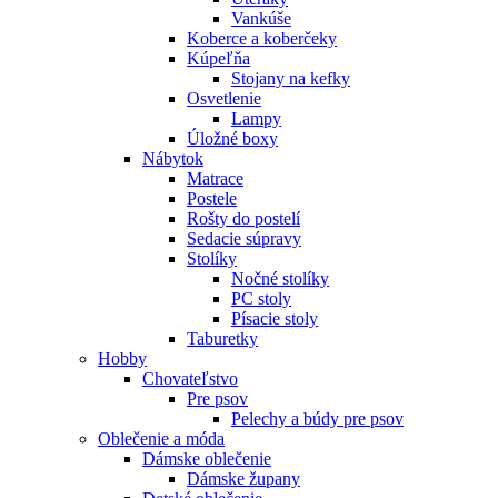
Vankúše
Koberce a koberčeky
Kúpeľňa
Stojany na kefky
Osvetlenie
Lampy
Úložné boxy
Nábytok
Matrace
Postele
Rošty do postelí
Sedacie súpravy
Stolíky
Nočné stolíky
PC stoly
Písacie stoly
Taburetky
Hobby
Chovateľstvo
Pre psov
Pelechy a búdy pre psov
Oblečenie a móda
Dámske oblečenie
Dámske župany