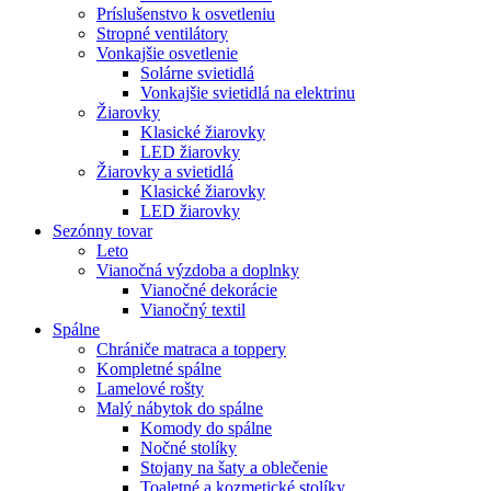
Príslušenstvo k osvetleniu
Stropné ventilátory
Vonkajšie osvetlenie
Solárne svietidlá
Vonkajšie svietidlá na elektrinu
Žiarovky
Klasické žiarovky
LED žiarovky
Žiarovky a svietidlá
Klasické žiarovky
LED žiarovky
Sezónny tovar
Leto
Vianočná výzdoba a doplnky
Vianočné dekorácie
Vianočný textil
Spálne
Chrániče matraca a toppery
Kompletné spálne
Lamelové rošty
Malý nábytok do spálne
Komody do spálne
Nočné stolíky
Stojany na šaty a oblečenie
Toaletné a kozmetické stolíky