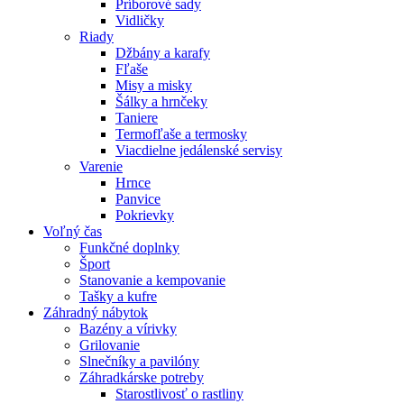
Príborové sady
Vidličky
Riady
Džbány a karafy
Fľaše
Misy a misky
Šálky a hrnčeky
Taniere
Termofľaše a termosky
Viacdielne jedálenské servisy
Varenie
Hrnce
Panvice
Pokrievky
Voľný čas
Funkčné doplnky
Šport
Stanovanie a kempovanie
Tašky a kufre
Záhradný nábytok
Bazény a vírivky
Grilovanie
Slnečníky a pavilóny
Záhradkárske potreby
Starostlivosť o rastliny