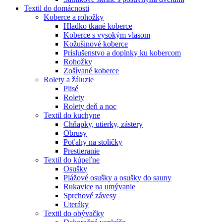
Textil do domácnosti
Koberce a rohožky
Hladko tkané koberce
Koberce s vysokým vlasom
Kožušinové koberce
Príslušenstvo a doplnky ku kobercom
Rohožky
Zošívané koberce
Rolety a žáluzie
Plisé
Rolety
Rolety deň a noc
Textil do kuchyne
Chňapky, utierky, zástery
Obrusy
Poťahy na stoličky
Prestieranie
Textil do kúpeľne
Osušky
Plážové osušky a osušky do sauny
Rukavice na umývanie
Sprchové závesy
Uteráky
Textil do obývačky