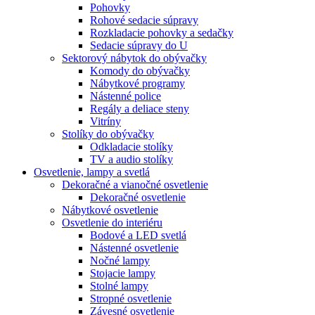
Pohovky
Rohové sedacie súpravy
Rozkladacie pohovky a sedačky
Sedacie súpravy do U
Sektorový nábytok do obývačky
Komody do obývačky
Nábytkové programy
Nástenné police
Regály a deliace steny
Vitríny
Stolíky do obývačky
Odkladacie stolíky
TV a audio stolíky
Osvetlenie, lampy a svetlá
Dekoračné a vianočné osvetlenie
Dekoračné osvetlenie
Nábytkové osvetlenie
Osvetlenie do interiéru
Bodové a LED svetlá
Nástenné osvetlenie
Nočné lampy
Stojacie lampy
Stolné lampy
Stropné osvetlenie
Závesné osvetlenie