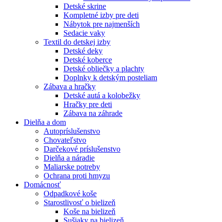
Detské skrine
Kompletné izby pre deti
Nábytok pre najmenších
Sedacie vaky
Textil do detskej izby
Detské deky
Detské koberce
Detské obliečky a plachty
Doplnky k detským posteliam
Zábava a hračky
Detské autá a kolobežky
Hračky pre deti
Zábava na záhrade
Dielňa a dom
Autopríslušenstvo
Chovateľstvo
Darčekové príslušenstvo
Dielňa a náradie
Maliarske potreby
Ochrana proti hmyzu
Domácnosť
Odpadkové koše
Starostlivosť o bielizeň
Koše na bielizeň
Sušiaky na bielizeň