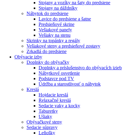
Stojany a vozíky na šaty do predsiene
Stojany na dáždníky
Nábytok do predsiene
Lavice do predsiene a šatne
Predsieňové skrine
Vešiakové panely
Vešiaky na stenu
Skrinky na topánky a regály
Vešiakové steny a predsieňové zostavy
Zrkadlá do predsiene
Obývacie izby
Doplnky do obývačky
Doplnky a príslušenstvo do obývacích izieb
Nábytkové osvetlenie
Podstavce pod TV
Údržba a starostlivosť o nábytok
Kreslá
Hojdacie kreslá
Relaxačné kreslá
Sedacie vaky a kocky
Taburetky
Ušiaky
Obývačkové steny
Sedacie súpravy
Leňošky