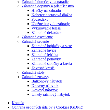
Záhradné domčeky na náradie
Záhradné doplnky a príslušenstvo
Hračky na záhradu
Koberce a terasová dlažba
Podsedáky
Úložné boxy do záhrady
Vykurovacie telesá
Záhradné dekorácie
Záhradné osvetlenie
Záhradné sedenie
Záhradné hojdačky a siete
Záhradné lavice
Záhradné lehátka
Záhradné pohovky
Záhradné stoličky a kreslá
Závesné kreslá
Záhradné stoly
Záhradné zostavy
Balkónový nábytok
Drevený nábytok
Kovový nábytok
Umelý ratanový nábytok
Kontakt
Ochrana osobných údajov a Cookies (GDPR)