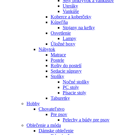
Sety prikrývok a vankúšov
Uteráky
Vankúše
Koberce a koberčeky
Kúpeľňa
Stojany na kefky
Osvetlenie
Lampy
Úložné boxy
Nábytok
Matrace
Postele
Rošty do postelí
Sedacie súpravy
Stolíky
Nočné stolíky
PC stoly
Písacie stoly
Taburetky
Hobby
Chovateľstvo
Pre psov
Pelechy a búdy pre psov
Oblečenie a móda
Dámske oblečenie