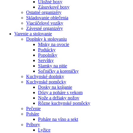
Úložné boxy
Zásuvkové boxy
Ostatné organizéry
Skladovanie oblečenia
Viacúčelové vozíky
Závesné organizéry
Varenie a stolovanie
Doplnky k stolovaniu
Misky na ovocie
Podtácky
Popolníky
Servítky
Slamky na pitie
Soľničky a koreničky
Kuchynské doplnky
Kuchynské pomôcky
Dosky na krájanie
Dózy a poháre s vekom
Nože a držiaky nožov
Rôzne kuchynské pomôcky
Pečenie
Poháre
Poháre na víno a sekt
Príbory
Lyžice