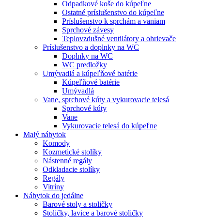
Odpadkové koše do kúpeľne
Ostatné príslušenstvo do kúpeľne
Príslušenstvo k sprchám a vaniam
Sprchové závesy
Teplovzdušné ventilátory a ohrievače
Príslušenstvo a doplnky na WC
Doplnky na WC
WC predložky
Umývadlá a kúpeľňové batérie
Kúpeľňové batérie
Umývadlá
Vane, sprchové kúty a vykurovacie telesá
Sprchové kúty
Vane
Vykurovacie telesá do kúpeľne
Malý nábytok
Komody
Kozmetické stolíky
Nástenné regály
Odkladacie stolíky
Regály
Vitríny
Nábytok do jedálne
Barové stoly a stoličky
Stoličky, lavice a barové stoličky