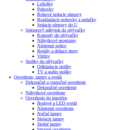
Leňošky
Pohovky
Rohové sedacie súpravy
Rozkladacie pohovky a sedačky
Sedacie súpravy do U
Sektorový nábytok do obývačky
Komody do obývačky
Nábytkové programy
Nástenné police
Regály a deliace steny
Vitríny
Stolíky do obývačky
Odkladacie stolíky
TV a audio stolíky
Osvetlenie, lampy a svetlá
Dekoračné a vianočné osvetlenie
Dekoračné osvetlenie
Nábytkové osvetlenie
Osvetlenie do interiéru
Bodové a LED svetlá
Nástenné osvetlenie
Nočné lampy
Stojacie lampy
Stolné lampy
Stropné osvetlenie