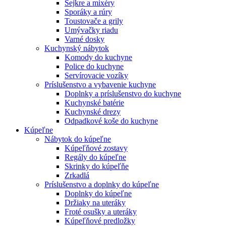
Šejkre a mixéry
Sporáky a rúry
Toustovače a grily
Umývačky riadu
Varné dosky
Kuchynský nábytok
Komody do kuchyne
Police do kuchyne
Servírovacie vozíky
Príslušenstvo a vybavenie kuchyne
Doplnky a príslušenstvo do kuchyne
Kuchynské batérie
Kuchynské drezy
Odpadkové koše do kuchyne
Kúpeľne
Nábytok do kúpeľne
Kúpeľňové zostavy
Regály do kúpeľne
Skrinky do kúpeľňe
Zrkadlá
Príslušenstvo a doplnky do kúpeľne
Doplnky do kúpeľne
Držiaky na uteráky
Froté osušky a uteráky
Kúpeľňové predložky