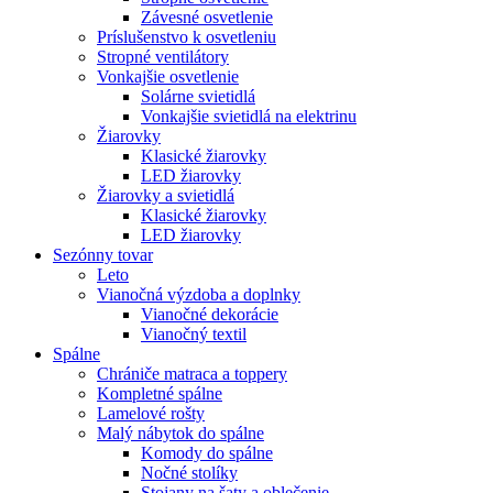
Závesné osvetlenie
Príslušenstvo k osvetleniu
Stropné ventilátory
Vonkajšie osvetlenie
Solárne svietidlá
Vonkajšie svietidlá na elektrinu
Žiarovky
Klasické žiarovky
LED žiarovky
Žiarovky a svietidlá
Klasické žiarovky
LED žiarovky
Sezónny tovar
Leto
Vianočná výzdoba a doplnky
Vianočné dekorácie
Vianočný textil
Spálne
Chrániče matraca a toppery
Kompletné spálne
Lamelové rošty
Malý nábytok do spálne
Komody do spálne
Nočné stolíky
Stojany na šaty a oblečenie