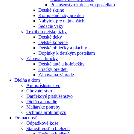
Príslušenstvo k detským posteliam
Detské skrine
Kompletné izby pre deti
Nábytok pre najmenších
Sedacie vaky
Textil do detskej izby
Detské deky
Detské koberce
Detské obliečky a plachty
Doplnky k detským posteliam
Zábava a hračky
Detské autá a kolobežky
Hračky pre deti
Zábava na záhrade
Dielňa a dom
Autopríslušenstvo
Chovateľstvo
Darčekové príslušenstvo
Dielňa a náradie
Maliarske potreby
Ochrana proti hmyzu
Domácnosť
Odpadkové koše
Starostlivosť o bielizeň
Koše na bielizeň