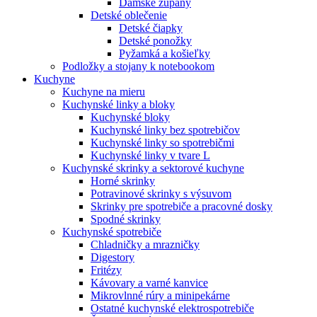
Dámske župany
Detské oblečenie
Detské čiapky
Detské ponožky
Pyžamká a košieľky
Podložky a stojany k notebookom
Kuchyne
Kuchyne na mieru
Kuchynské linky a bloky
Kuchynské bloky
Kuchynské linky bez spotrebičov
Kuchynské linky so spotrebičmi
Kuchynské linky v tvare L
Kuchynské skrinky a sektorové kuchyne
Horné skrinky
Potravinové skrinky s výsuvom
Skrinky pre spotrebiče a pracovné dosky
Spodné skrinky
Kuchynské spotrebiče
Chladničky a mrazničky
Digestory
Fritézy
Kávovary a varné kanvice
Mikrovlnné rúry a minipekárne
Ostatné kuchynské elektrospotrebiče