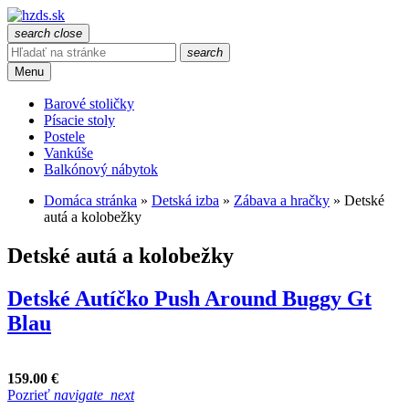
search
close
search
Menu
Barové stoličky
Písacie stoly
Postele
Vankúše
Balkónový nábytok
Domáca stránka
»
Detská izba
»
Zábava a hračky
»
Detské
autá a kolobežky
Detské autá a kolobežky
Detské Autíčko Push Around Buggy Gt
Blau
159.00 €
Pozrieť
navigate_next