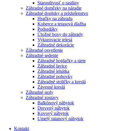
Starostlivosť o rastliny
Záhradné domčeky na náradie
Záhradné doplnky a príslušenstvo
Hračky na záhradu
Koberce a terasová dlažba
Podsedáky
Úložné boxy do záhrady
Vykurovacie telesá
Záhradné dekorácie
Záhradné osvetlenie
Záhradné sedenie
Záhradné hojdačky a siete
Záhradné lavice
Záhradné lehátka
Záhradné pohovky
Záhradné stoličky a kreslá
Závesné kreslá
Záhradné stoly
Záhradné zostavy
Balkónový nábytok
Drevený nábytok
Kovový nábytok
Umelý ratanový nábytok
Kontakt