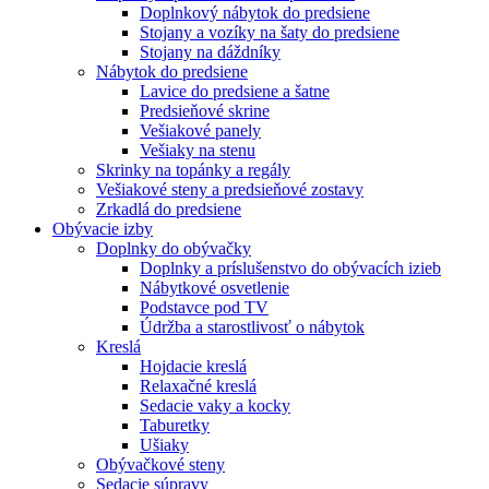
Doplnkový nábytok do predsiene
Stojany a vozíky na šaty do predsiene
Stojany na dáždníky
Nábytok do predsiene
Lavice do predsiene a šatne
Predsieňové skrine
Vešiakové panely
Vešiaky na stenu
Skrinky na topánky a regály
Vešiakové steny a predsieňové zostavy
Zrkadlá do predsiene
Obývacie izby
Doplnky do obývačky
Doplnky a príslušenstvo do obývacích izieb
Nábytkové osvetlenie
Podstavce pod TV
Údržba a starostlivosť o nábytok
Kreslá
Hojdacie kreslá
Relaxačné kreslá
Sedacie vaky a kocky
Taburetky
Ušiaky
Obývačkové steny
Sedacie súpravy