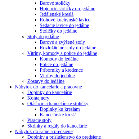
Barové stoličky
Hojdacie stoličky do jedálne
Jedálenské kreslá
Rohové kuchynské lavice
Sedacie lavice do jedálne
Stoličky do jedálne
Stoly do jedálne
Barové a zvýšené stoly
Rozložitelné stoly do jedálne
Vitríny, komody a police do jedálne
Komody do jedálne
Police do jedálne
Príborníky a kredence
Vitríny do jedálne
Zostavy do jedálne
Nábytok do kancelárie a pracovne
Doplnky do kancelárie
Kontajnery
Otáčacie a kancelárske stoličky
Doplnky ku kreslám
Kancelárske kreslá
Písacie stoly
Skrinky a regály do kancelárie
Nábytok do šatne a predsiene
Doplnky a príslušenstvo do predsiene