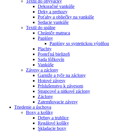
Textil do obývačky
Dekoračné vankúše
Deky a prehozy
Poťahy a obliečky na vankúše
Sedacie vankúše
Textil do spálne
Chrániče matraca
Paplóny
Paplóny so syntetickou výplňou
Plachty
Posteľná bielizeň
Sada lôžkovín
Vankúše
Závesy a záclony
Garniže a tyče na záclony
Hotové závesy
Príslušenstvo k závesom
Strapcové a nitkové záclony
Záclony
Zatemňovacie závesy
Triedenie a úschova
Boxy a košíky
Debny a truhlice
Regálové košíky
Skladacie boxy