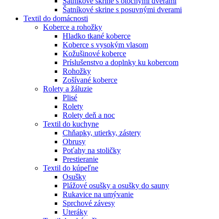
Šatníkové skrine s otočnými dverami
Šatníkové skrine s posuvnými dverami
Textil do domácnosti
Koberce a rohožky
Hladko tkané koberce
Koberce s vysokým vlasom
Kožušinové koberce
Príslušenstvo a doplnky ku kobercom
Rohožky
Zošívané koberce
Rolety a žáluzie
Plisé
Rolety
Rolety deň a noc
Textil do kuchyne
Chňapky, utierky, zástery
Obrusy
Poťahy na stoličky
Prestieranie
Textil do kúpeľne
Osušky
Plážové osušky a osušky do sauny
Rukavice na umývanie
Sprchové závesy
Uteráky