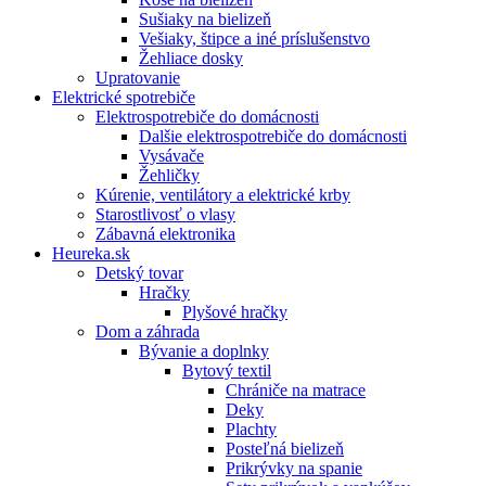
Sušiaky na bielizeň
Vešiaky, štipce a iné príslušenstvo
Žehliace dosky
Upratovanie
Elektrické spotrebiče
Elektrospotrebiče do domácnosti
Dalšie elektrospotrebiče do domácnosti
Vysávače
Žehličky
Kúrenie, ventilátory a elektrické krby
Starostlivosť o vlasy
Zábavná elektronika
Heureka.sk
Detský tovar
Hračky
Plyšové hračky
Dom a záhrada
Bývanie a doplnky
Bytový textil
Chrániče na matrace
Deky
Plachty
Posteľná bielizeň
Prikrývky na spanie