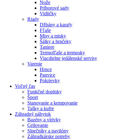
Nože
Príborové sady
Vidličky
Riady
Džbány a karafy
Fľaše
Misy a misky
Šálky a hrnčeky
Taniere
Termofľaše a termosky
Viacdielne jedálenské servisy
Varenie
Hrnce
Panvice
Pokrievky
Voľný čas
Funkčné doplnky
Šport
Stanovanie a kempovanie
Tašky a kufre
Záhradný nábytok
Bazény a vírivky
Grilovanie
Slnečníky a pavilóny
Záhradkárske potreby