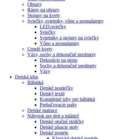
Obrazy
Rámy na obrazy
Stojany na kvety
Sviečky, svietniky, vône a aromalampy
LED-sviečky
Sviečky
Svietniky a stojany na sviečky
Vône a aromalampy
Umelé kvety
Vázy, sochy a dekoračné predmety
Dekorácie na stenu
Sochy a dekoračné predmety
Vázy
Detská izba
Bábätká
Detské postieľky
Detský textil
Kompletné izby pre bábätká
Prebaľovacie pulty
Detské matrace
Nábytok pre deti a mládež
Detské otočné stoličky
Detské písacie stoly
Detské postele
Klasické detské postele