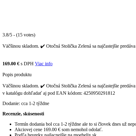
3.8/5 - (15 votes)
Väčšinou skladom. ✔️ Otočná Stolička Zelená sa najčastejšie predáva 
169.00 €
s DPH
Viac info
Popis produktu
Väčšinou skladom. ✔️ Otočná Stolička Zelená sa najčastejšie predáva 
v katalógu dohľadať aj pod EAN kódom: 4250950291812
Dodanie: cca 1-2 týždne
Recenzie, skúsenosti
Termín dodania bol cca 1-2 týždne ale to si človek dnes už ne
Akciovej cene 169.00 € som nemohol odolať.
Podľa heureky najlacnejšie na moebelix.sk