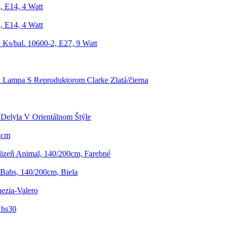
, E14, 4 Watt
, E14, 4 Watt
 Ks/bal. 10600-2, E27, 9 Watt
á Lampa S Reproduktorom Clarke Zlatá/čierna
k Delyla V Orientálnom Štýle
,5cm
lizeň Animal, 140/200cm, Farebné
 Babs, 140/200cm, Biela
ezia-Valero
Ahs30