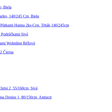
, Biela
rles, 140/245 Cm, Biela
 Pútkami Hanna 2ks-Cen. Trhák,140/245cm
S Podrúčkami Sivá
kami Wohnling Béžová
 2 Čierna
risi 2, 55/160cm, Sivá
na Denise 1, 80/150cm, Antracit