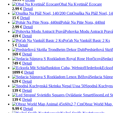
Obal Na Kvetináč Ecocare
2.99 €
Detail
Osuška Na Pláž Noel, 1
15 €
Detail
Pohár Na Pitie Nora, 440ml
2.99 €
Detail
Pohovka Modu Antracit Pravá
419 €
Detail
Poťah Na Vankúš Basic 2 Ks
5 €
Detail
Predsieňová Skr
169 €
Detail
Sedac
749 €
Detail
Ecksof
1099 €
Detail
Sedacia Súpr
629 €
Detail
Spodná Kuchynsk
139 €
Detail
Led S
139 €
Detail
Obraz World Map
9.99 €
Detail