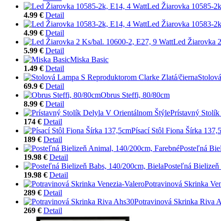
Led Žiarovka 10585-2k
4.99 €
Detail
Led Žiarovka 10583-2k
4.99 €
Detail
Led Žiarovka 2
5.99 €
Detail
Miska Basic
1.49 €
Detail
Stolov
69.9 €
Detail
Obrus Steffi, 80/80cm
8.99 €
Detail
Prístavný Stolí
174 €
Detail
Písací Stôl Fiona Šírka 137
189 €
Detail
Posteľná Bie
19.98 €
Detail
Posteľná Bielizeň
19.98 €
Detail
Potravinová Skrinka Ven
289 €
Detail
Potravinová Skrinka Riva 
269 €
Detail