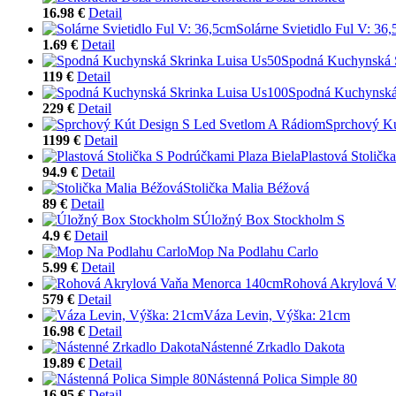
16.98 €
Detail
Solárne Svietidlo Ful V: 36
1.69 €
Detail
Spodná Kuchynská 
119 €
Detail
Spodná Kuchynská
229 €
Detail
Sprchový Kú
1199 €
Detail
Plastová Stoličk
94.9 €
Detail
Stolička Malia Béžová
89 €
Detail
Úložný Box Stockholm S
4.9 €
Detail
Mop Na Podlahu Carlo
5.99 €
Detail
Rohová Akrylová V
579 €
Detail
Váza Levin, Výška: 21cm
16.98 €
Detail
Nástenné Zrkadlo Dakota
19.89 €
Detail
Nástenná Polica Simple 80
16.95 €
Detail