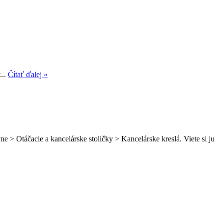
...
Čítať ďalej »
e > Otáčacie a kancelárske stoličky > Kancelárske kreslá. Viete si ju