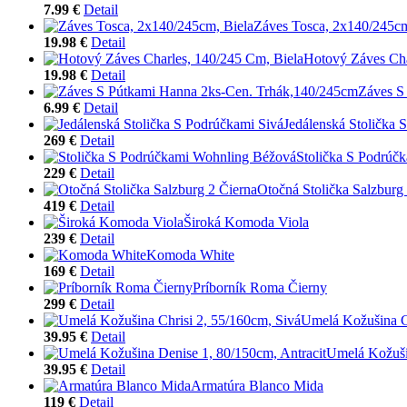
7.99 €
Detail
Záves Tosca, 2x140/245cm
19.98 €
Detail
Hotový Záves Cha
19.98 €
Detail
Záves S
6.99 €
Detail
Jedálenská Stolička 
269 €
Detail
Stolička S Podrúč
229 €
Detail
Otočná Stolička Salzburg
419 €
Detail
Široká Komoda Viola
239 €
Detail
Komoda White
169 €
Detail
Príborník Roma Čierny
299 €
Detail
Umelá Kožušina Ch
39.95 €
Detail
Umelá Kožuši
39.95 €
Detail
Armatúra Blanco Mida
119 €
Detail