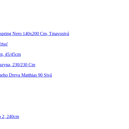
xspring Nero 140x200 Cm, Tmavosivá
riso'
nt, 45/45cm
azyna, 230/230 Cm
neho Dreva Matthias 90 Sivá
o 2, 240cm