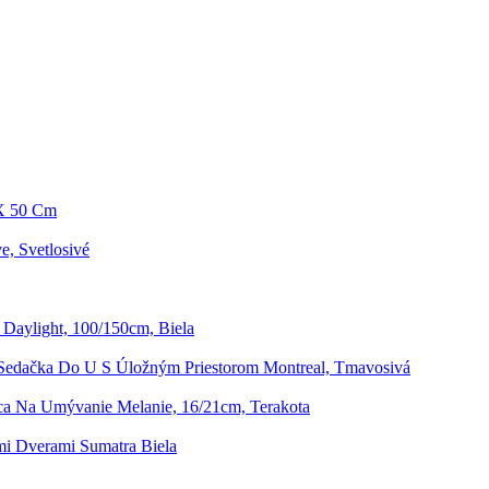
 X 50 Cm
e, Svetlosivé
 Daylight, 100/150cm, Biela
Sedačka Do U S Úložným Priestorom Montreal, Tmavosivá
a Na Umývanie Melanie, 16/21cm, Terakota
mi Dverami Sumatra Biela