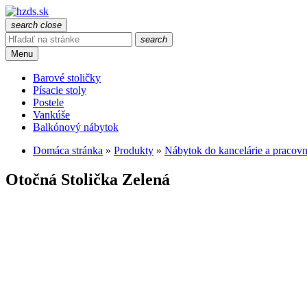
search
close
search
Menu
Barové stoličky
Písacie stoly
Postele
Vankúše
Balkónový nábytok
Domáca stránka
»
Produkty
»
Nábytok do kancelárie a pracov
Otočná Stolička Zelená