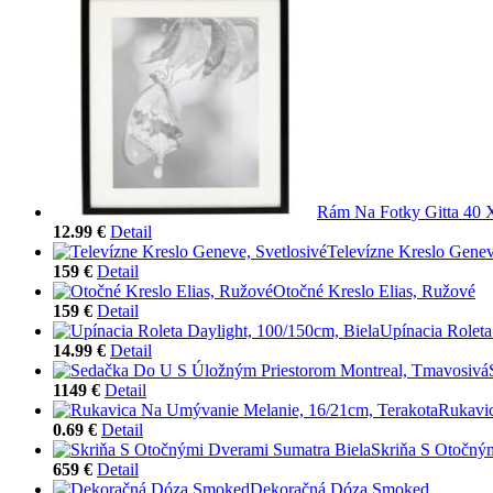
Rám Na Fotky Gitta 40
12.99 €
Detail
Televízne Kreslo Genev
159 €
Detail
Otočné Kreslo Elias, Ružové
159 €
Detail
Upínacia Roleta
14.99 €
Detail
1149 €
Detail
Rukavic
0.69 €
Detail
Skriňa S Otočný
659 €
Detail
Dekoračná Dóza Smoked