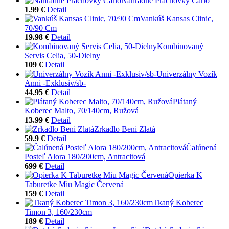
Náhradné Prachovky Carlo
1.99 €
Detail
Vankúš Kansas Clinic,
70/90 Cm
19.98 €
Detail
Kombinovaný
Servis Celia, 50-Dielny
109 €
Detail
Univerzálny Vozík
Anni -Exklusiv/sb-
44.95 €
Detail
Plátaný
Koberec Malto, 70/140cm, Ružová
13.99 €
Detail
Zrkadlo Beni Zlatá
59.9 €
Detail
Čalúnená
Posteľ Alora 180/200cm, Antracitová
699 €
Detail
Opierka K
Taburetke Miu Magic Červená
159 €
Detail
Tkaný Koberec
Timon 3, 160/230cm
189 €
Detail