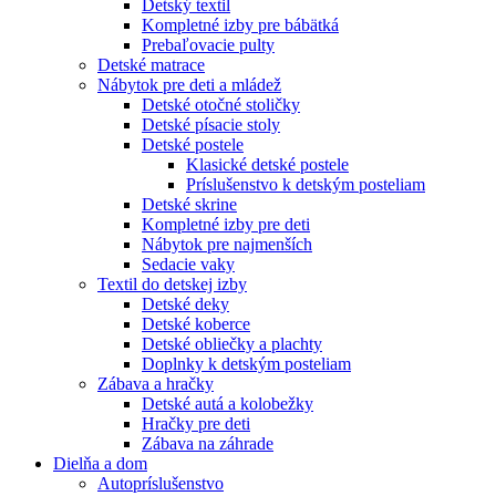
Detský textil
Kompletné izby pre bábätká
Prebaľovacie pulty
Detské matrace
Nábytok pre deti a mládež
Detské otočné stoličky
Detské písacie stoly
Detské postele
Klasické detské postele
Príslušenstvo k detským posteliam
Detské skrine
Kompletné izby pre deti
Nábytok pre najmenších
Sedacie vaky
Textil do detskej izby
Detské deky
Detské koberce
Detské obliečky a plachty
Doplnky k detským posteliam
Zábava a hračky
Detské autá a kolobežky
Hračky pre deti
Zábava na záhrade
Dielňa a dom
Autopríslušenstvo