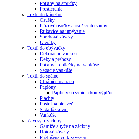
Poťahy na stoličky
Prestieranie
Textil do kúpeľne
Osušky
Plážové osušky a osušky do sauny
Rukavice na umývanie
Sprchové závesy
Uteráky
Textil do obývačky
Dekoračné vankúše
Deky a prehozy
Poťahy a obliečky na vankúše
Sedacie vankúše
Textil do spálne
Chrániče matraca
Paplóny
Paplóny so syntetickou výplňou
Plachty
Posteľná bielizeň
Sada lôžkovín
Vankúše
Závesy a záclony
Garniže a tyče na záclony
Hotové závesy
Príslušenstvo k závesom