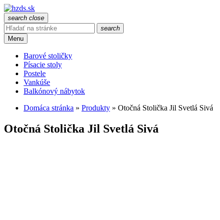
search
close
search
Menu
Barové stoličky
Písacie stoly
Postele
Vankúše
Balkónový nábytok
Domáca stránka
»
Produkty
»
Otočná Stolička Jil Svetlá Sivá
Otočná Stolička Jil Svetlá Sivá