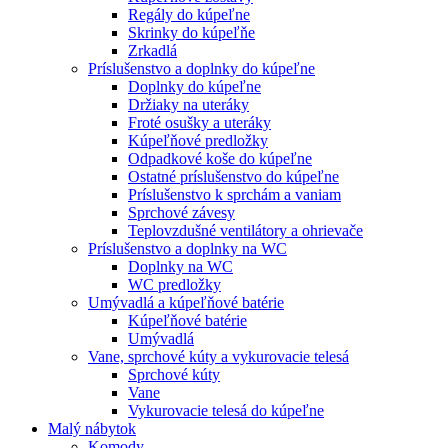
Regály do kúpeľne
Skrinky do kúpeľňe
Zrkadlá
Príslušenstvo a doplnky do kúpeľne
Doplnky do kúpeľne
Držiaky na uteráky
Froté osušky a uteráky
Kúpeľňové predložky
Odpadkové koše do kúpeľne
Ostatné príslušenstvo do kúpeľne
Príslušenstvo k sprchám a vaniam
Sprchové závesy
Teplovzdušné ventilátory a ohrievače
Príslušenstvo a doplnky na WC
Doplnky na WC
WC predložky
Umývadlá a kúpeľňové batérie
Kúpeľňové batérie
Umývadlá
Vane, sprchové kúty a vykurovacie telesá
Sprchové kúty
Vane
Vykurovacie telesá do kúpeľne
Malý nábytok
Komody