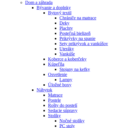
Dom a záhrada
Bývanie a doplnky
Bytový textil
Chrániče na matrace
Deky
Plachty
Posteľná bielizeň
Prikrývky na spanie
Sety prikrývok a vankúšov
Uteráky
Vankúše
Koberce a koberčeky
Kúpeľňa
Stojany na kefky
Osvetlenie
Lampy
Úložné boxy
Nábytok
Matrace
Postele
Rošty do postelí
Sedacie súpravy
Stolíky
Nočné stolíky
PC stoly