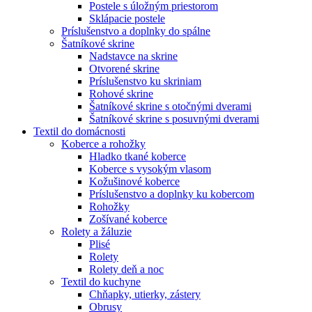
Postele s úložným priestorom
Sklápacie postele
Príslušenstvo a doplnky do spálne
Šatníkové skrine
Nadstavce na skrine
Otvorené skrine
Príslušenstvo ku skriniam
Rohové skrine
Šatníkové skrine s otočnými dverami
Šatníkové skrine s posuvnými dverami
Textil do domácnosti
Koberce a rohožky
Hladko tkané koberce
Koberce s vysokým vlasom
Kožušinové koberce
Príslušenstvo a doplnky ku kobercom
Rohožky
Zošívané koberce
Rolety a žáluzie
Plisé
Rolety
Rolety deň a noc
Textil do kuchyne
Chňapky, utierky, zástery
Obrusy