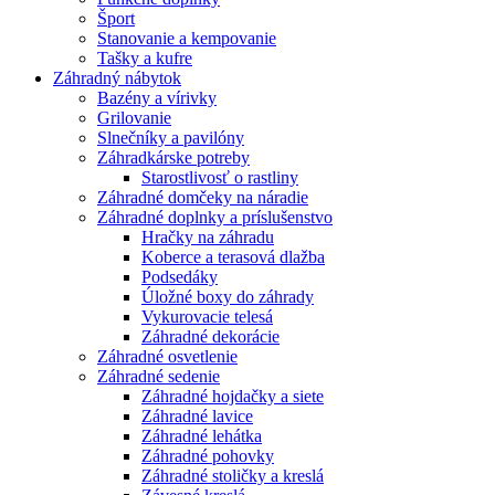
Šport
Stanovanie a kempovanie
Tašky a kufre
Záhradný nábytok
Bazény a vírivky
Grilovanie
Slnečníky a pavilóny
Záhradkárske potreby
Starostlivosť o rastliny
Záhradné domčeky na náradie
Záhradné doplnky a príslušenstvo
Hračky na záhradu
Koberce a terasová dlažba
Podsedáky
Úložné boxy do záhrady
Vykurovacie telesá
Záhradné dekorácie
Záhradné osvetlenie
Záhradné sedenie
Záhradné hojdačky a siete
Záhradné lavice
Záhradné lehátka
Záhradné pohovky
Záhradné stoličky a kreslá