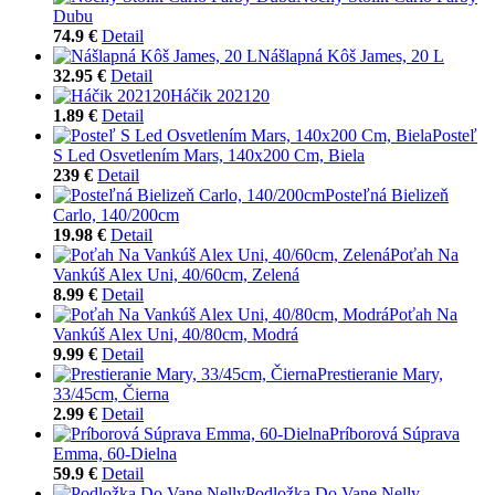
Dubu
74.9 €
Detail
Nášlapná Kôš James, 20 L
32.95 €
Detail
Háčik 202120
1.89 €
Detail
Posteľ
S Led Osvetlením Mars, 140x200 Cm, Biela
239 €
Detail
Posteľná Bielizeň
Carlo, 140/200cm
19.98 €
Detail
Poťah Na
Vankúš Alex Uni, 40/60cm, Zelená
8.99 €
Detail
Poťah Na
Vankúš Alex Uni, 40/80cm, Modrá
9.99 €
Detail
Prestieranie Mary,
33/45cm, Čierna
2.99 €
Detail
Príborová Súprava
Emma, 60-Dielna
59.9 €
Detail
Podložka Do Vane Nelly