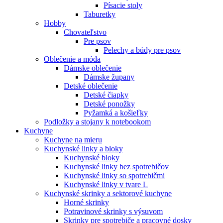
Písacie stoly
Taburetky
Hobby
Chovateľstvo
Pre psov
Pelechy a búdy pre psov
Oblečenie a móda
Dámske oblečenie
Dámske župany
Detské oblečenie
Detské čiapky
Detské ponožky
Pyžamká a košieľky
Podložky a stojany k notebookom
Kuchyne
Kuchyne na mieru
Kuchynské linky a bloky
Kuchynské bloky
Kuchynské linky bez spotrebičov
Kuchynské linky so spotrebičmi
Kuchynské linky v tvare L
Kuchynské skrinky a sektorové kuchyne
Horné skrinky
Potravinové skrinky s výsuvom
Skrinky pre spotrebiče a pracovné dosky