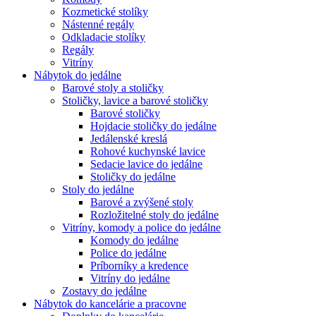
Kozmetické stolíky
Nástenné regály
Odkladacie stolíky
Regály
Vitríny
Nábytok do jedálne
Barové stoly a stoličky
Stoličky, lavice a barové stoličky
Barové stoličky
Hojdacie stoličky do jedálne
Jedálenské kreslá
Rohové kuchynské lavice
Sedacie lavice do jedálne
Stoličky do jedálne
Stoly do jedálne
Barové a zvýšené stoly
Rozložitelné stoly do jedálne
Vitríny, komody a police do jedálne
Komody do jedálne
Police do jedálne
Príborníky a kredence
Vitríny do jedálne
Zostavy do jedálne
Nábytok do kancelárie a pracovne