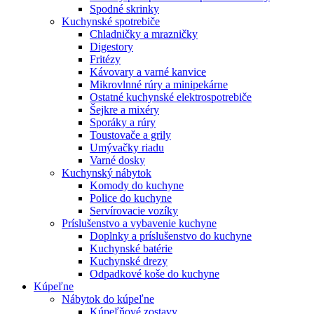
Spodné skrinky
Kuchynské spotrebiče
Chladničky a mrazničky
Digestory
Fritézy
Kávovary a varné kanvice
Mikrovlnné rúry a minipekárne
Ostatné kuchynské elektrospotrebiče
Šejkre a mixéry
Sporáky a rúry
Toustovače a grily
Umývačky riadu
Varné dosky
Kuchynský nábytok
Komody do kuchyne
Police do kuchyne
Servírovacie vozíky
Príslušenstvo a vybavenie kuchyne
Doplnky a príslušenstvo do kuchyne
Kuchynské batérie
Kuchynské drezy
Odpadkové koše do kuchyne
Kúpeľne
Nábytok do kúpeľne
Kúpeľňové zostavy