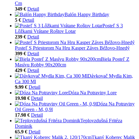
Cm
349 €
Detail
Balón Happy Birthday
5 €
Detail
Posteľ S 3
Lôžkami Vrátane Roštov Lotar
239 €
Detail
Posteľ S Priestorom Na Hru Kasper Záves Béžovo-Hnedý
399 €
Detail
Biela Posteľ Z
Masívu Robby 90x200cm
429 €
Detail
Dávkovač Mydla Kim,
Ca 300 Ml
9.99 €
Detail
Dóza Na Potraviny Lore
19.98 €
Detail
Dóza Na Potraviny
Oil Green - M, 0,9l
17.98 €
Detail
Teplovzdušná Fritéza
Dominik
65.9 €
Detail
Tkaný Koberec Malik