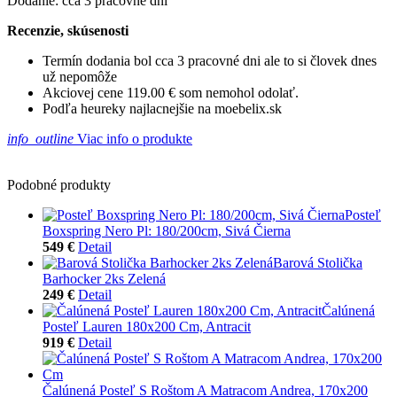
Dodanie: cca 3 pracovné dni
Recenzie, skúsenosti
Termín dodania bol cca 3 pracovné dni ale to si človek dnes
už nepomôže
Akciovej cene 119.00 € som nemohol odolať.
Podľa heureky najlacnejšie na moebelix.sk
info_outline
Viac info o produkte
Podobné produkty
Posteľ
Boxspring Nero Pl: 180/200cm, Sivá Čierna
549 €
Detail
Barová Stolička
Barhocker 2ks Zelená
249 €
Detail
Čalúnená
Posteľ Lauren 180x200 Cm, Antracit
919 €
Detail
Čalúnená Posteľ S Roštom A Matracom Andrea, 170x200