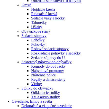
Údržba a starostlivosť o nábytok
Kreslá
Hojdacie kreslá
Relaxačné kreslá
Sedacie vaky a kocky
Taburetky
Ušiaky
Obývačkové steny
Sedacie súpravy
Leňošky
Pohovky
Rohové sedacie súpravy
Rozkladacie pohovky a sedačky
Sedacie súpravy do U
Sektorový nábytok do obývačky
Komody do obývačky
Nábytkové programy
Nástenné police
Regály a deliace steny
Vitríny
Stolíky do obývačky
Odkladacie stolíky
TV a audio stolíky
Osvetlenie, lampy a svetlá
Dekoračné a vianočné osvetlenie