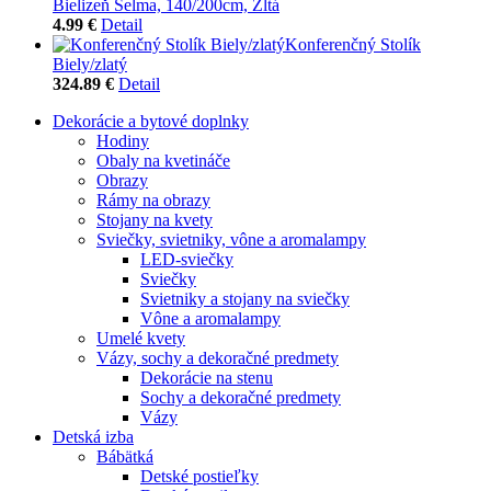
Bielizeň Selma, 140/200cm, Žltá
4.99 €
Detail
Konferenčný Stolík
Biely/zlatý
324.89 €
Detail
Dekorácie a bytové doplnky
Hodiny
Obaly na kvetináče
Obrazy
Rámy na obrazy
Stojany na kvety
Sviečky, svietniky, vône a aromalampy
LED-sviečky
Sviečky
Svietniky a stojany na sviečky
Vône a aromalampy
Umelé kvety
Vázy, sochy a dekoračné predmety
Dekorácie na stenu
Sochy a dekoračné predmety
Vázy
Detská izba
Bábätká
Detské postieľky