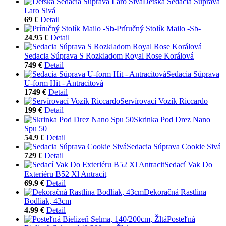
Detská Sedacia Súprava
Laro Sivá
69 €
Detail
Príručný Stolík Mailo -Sb-
24.95 €
Detail
Sedacia Súprava S Rozkladom Royal Rose Korálová
749 €
Detail
Sedacia Súprava
U-form Hit - Antracitová
1749 €
Detail
Servírovací Vozík Riccardo
199 €
Detail
Skrinka Pod Drez Nano
Spu 50
54.9 €
Detail
Sedacia Súprava Cookie Sivá
729 €
Detail
Sedací Vak Do
Exteriéru B52 Xl Antracit
69.9 €
Detail
Dekoračná Rastlina
Bodliak, 43cm
4.99 €
Detail
Posteľná