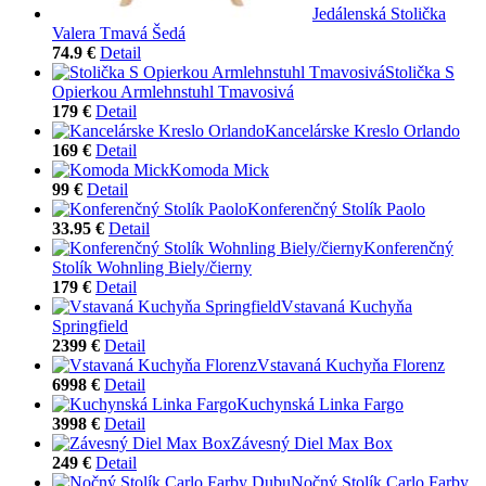
Jedálenská Stolička
Valera Tmavá Šedá
74.9 €
Detail
Stolička S
Opierkou Armlehnstuhl Tmavosivá
179 €
Detail
Kancelárske Kreslo Orlando
169 €
Detail
Komoda Mick
99 €
Detail
Konferenčný Stolík Paolo
33.95 €
Detail
Konferenčný
Stolík Wohnling Biely/čierny
179 €
Detail
Vstavaná Kuchyňa
Springfield
2399 €
Detail
Vstavaná Kuchyňa Florenz
6998 €
Detail
Kuchynská Linka Fargo
3998 €
Detail
Závesný Diel Max Box
249 €
Detail
Nočný Stolík Carlo Farby