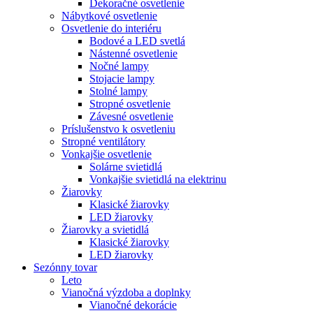
Dekoračné osvetlenie
Nábytkové osvetlenie
Osvetlenie do interiéru
Bodové a LED svetlá
Nástenné osvetlenie
Nočné lampy
Stojacie lampy
Stolné lampy
Stropné osvetlenie
Závesné osvetlenie
Príslušenstvo k osvetleniu
Stropné ventilátory
Vonkajšie osvetlenie
Solárne svietidlá
Vonkajšie svietidlá na elektrinu
Žiarovky
Klasické žiarovky
LED žiarovky
Žiarovky a svietidlá
Klasické žiarovky
LED žiarovky
Sezónny tovar
Leto
Vianočná výzdoba a doplnky
Vianočné dekorácie