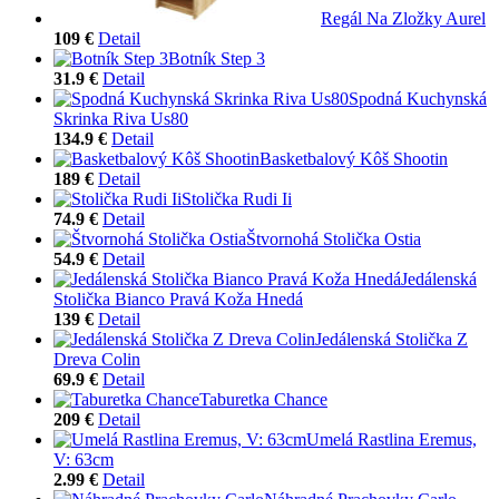
Regál Na Zložky Aurel
109 €
Detail
Botník Step 3
31.9 €
Detail
Spodná Kuchynská
Skrinka Riva Us80
134.9 €
Detail
Basketbalový Kôš Shootin
189 €
Detail
Stolička Rudi Ii
74.9 €
Detail
Štvornohá Stolička Ostia
54.9 €
Detail
Jedálenská
Stolička Bianco Pravá Koža Hnedá
139 €
Detail
Jedálenská Stolička Z
Dreva Colin
69.9 €
Detail
Taburetka Chance
209 €
Detail
Umelá Rastlina Eremus,
V: 63cm
2.99 €
Detail