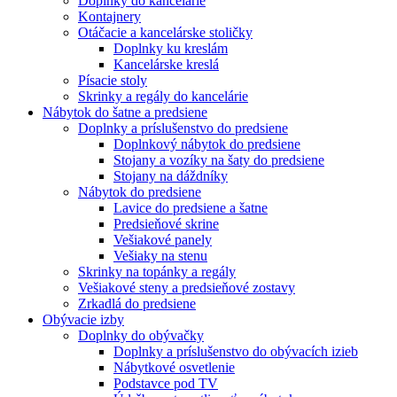
Doplnky do kancelárie
Kontajnery
Otáčacie a kancelárske stoličky
Doplnky ku kreslám
Kancelárske kreslá
Písacie stoly
Skrinky a regály do kancelárie
Nábytok do šatne a predsiene
Doplnky a príslušenstvo do predsiene
Doplnkový nábytok do predsiene
Stojany a vozíky na šaty do predsiene
Stojany na dáždníky
Nábytok do predsiene
Lavice do predsiene a šatne
Predsieňové skrine
Vešiakové panely
Vešiaky na stenu
Skrinky na topánky a regály
Vešiakové steny a predsieňové zostavy
Zrkadlá do predsiene
Obývacie izby
Doplnky do obývačky
Doplnky a príslušenstvo do obývacích izieb
Nábytkové osvetlenie
Podstavce pod TV