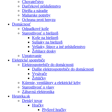
Chovateľstvo
Darčekové príslušenstvo
Dielňa a náradie
Maliarske potreby
Ochrana proti hmyzu
Domácnosť
Odpadkové koše
Starostlivosť o bielizeň
Koše na bielizeň
Sušiaky na bielizeň
Vešiaky, štipce a iné príslušenstvo
Žehliace dosky
Upratovanie
Elektrické spotrebiče
Elektrospotrebiče do domácnosti
Dalšie elektrospotrebiče do domácnosti
Vysávače
Žehličky
Kúrenie, ventilátory a elektrické krby
Starostlivosť o vlasy
Zábavná elektronika
Heureka.sk
Detský tovar
Hračky
Plyšové hračky