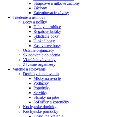
Strapcové a nitkové záclony
Záclony
Zatemňovacie závesy
Triedenie a úschova
Boxy a košíky
Debny a truhlice
Regálové košíky
Skladacie boxy
Úložné boxy
Zásuvkové boxy
Ostatné organizéry
Skladovanie oblečenia
Viacúčelové vozíky
Závesné organizéry
Varenie a stolovanie
Doplnky k stolovaniu
Misky na ovocie
Podtácky
Popolníky
Servítky
Slamky na pitie
Soľničky a koreničky
Kuchynské doplnky
Kuchynské pomôcky
Dosky na krájanie