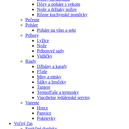
Dózy a poháre s vekom
Nože a držiaky nožov
Rôzne kuchynské pomôcky
Pečenie
Poháre
Poháre na víno a sekt
Príbory
Lyžice
Nože
Príborové sady
Vidličky
Riady
Džbány a karafy
Fľaše
Misy a misky
Šálky a hrnčeky
Taniere
Termofľaše a termosky
Viacdielne jedálenské servisy
Varenie
Hrnce
Panvice
Pokrievky
Voľný čas
Funkčné doplnky