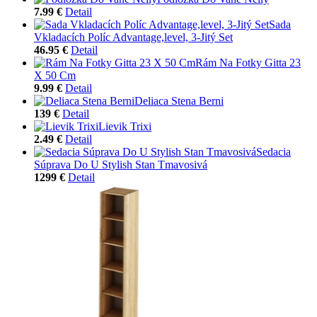
7.99 €
Detail
Sada
Vkladacích Políc Advantage,level, 3-Jitý Set
46.95 €
Detail
Rám Na Fotky Gitta 23
X 50 Cm
9.99 €
Detail
Deliaca Stena Berni
139 €
Detail
Lievik Trixi
2.49 €
Detail
Sedacia
Súprava Do U Stylish Stan Tmavosivá
1299 €
Detail