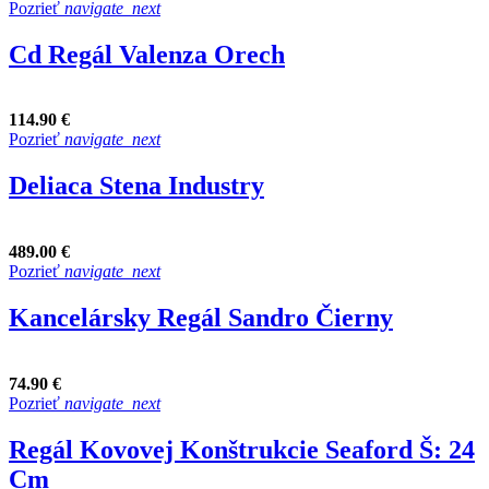
Pozrieť
navigate_next
Cd Regál Valenza Orech
114.90 €
Pozrieť
navigate_next
Deliaca Stena Industry
489.00 €
Pozrieť
navigate_next
Kancelársky Regál Sandro Čierny
74.90 €
Pozrieť
navigate_next
Regál Kovovej Konštrukcie Seaford Š: 24
Cm