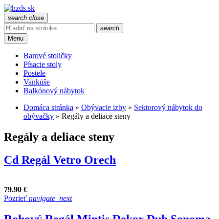
search
close
search
Menu
Barové stoličky
Písacie stoly
Postele
Vankúše
Balkónový nábytok
Domáca stránka
»
Obývacie izby
»
Sektorový nábytok do
obývačky
»
Regály a deliace steny
Regály a deliace steny
Cd Regál Vetro Orech
79.90 €
Pozrieť
navigate_next
Rohový Regál Mintis Dekor Dub Sonoma