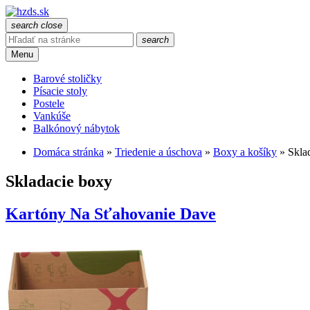
search
close
search
Menu
Barové stoličky
Písacie stoly
Postele
Vankúše
Balkónový nábytok
Domáca stránka
»
Triedenie a úschova
»
Boxy a košíky
»
Skla
Skladacie boxy
Kartóny Na Sťahovanie Dave