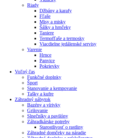
Riady
Džbány a karafy
Fľaše
Misy a misky
Šálky a hrnčeky
Taniere
Termofľaše a termosky
Viacdielne jedálenské servisy
Varenie
Hrnce
Panvice
Pokrievky
Voľný čas
Funkčné doplnky
Šport
Stanovanie a kempovanie
Tašky a kufre
Záhradný nábytok
Bazény a vírivky
Grilovanie
Slnečníky a pavilóny
Záhradkárske potreby
Starostlivosť o rastliny
Záhradné domčeky na náradie