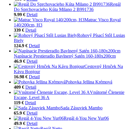
Regál
Do Sprchovacieho Kúta Milano 2 B991736
9.99 €
Detail
Matrac Visco Royal
140/200cm, H3
339 €
Detail
Rohový Písací Stôl Lusias
Biely
124.9 €
Detail
Napínacie Prestieradlo Bavlnený Satén 160-180x200cm
46.9 €
Detail
Cestovný Hrnček Na
Kávu Bonjour
16.98 €
Detail
Pohovka Jellina Krémová
409 €
Detail
Vnútorné Členenie
Escape, Level 36 A
119 €
Detail
Sada Zásuviek Mambo
65.9 €
Detail
Regál 4-You New Yur06
49.9 €
Detail
Regál Netto