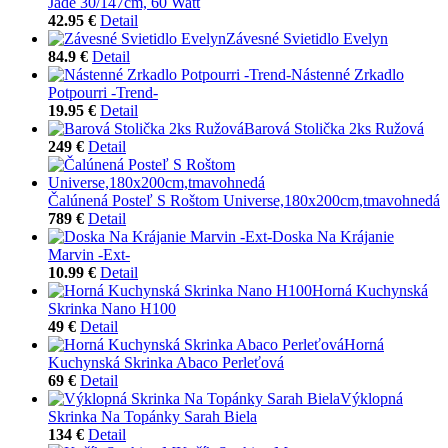
Jade 30/147cm, 60 Watt
42.95 €
Detail
Závesné Svietidlo Evelyn
84.9 €
Detail
Nástenné Zrkadlo
Potpourri -Trend-
19.95 €
Detail
Barová Stolička 2ks Ružová
249 €
Detail
Čalúnená Posteľ S Roštom Universe,180x200cm,tmavohnedá
789 €
Detail
Doska Na Krájanie
Marvin -Ext-
10.99 €
Detail
Horná Kuchynská
Skrinka Nano H100
49 €
Detail
Horná
Kuchynská Skrinka Abaco Perleťová
69 €
Detail
Výklopná
Skrinka Na Topánky Sarah Biela
134 €
Detail