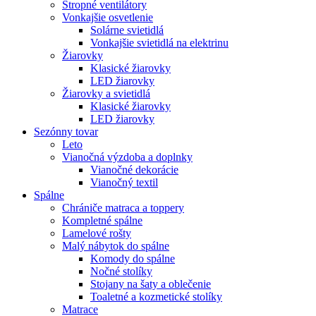
Stropné ventilátory
Vonkajšie osvetlenie
Solárne svietidlá
Vonkajšie svietidlá na elektrinu
Žiarovky
Klasické žiarovky
LED žiarovky
Žiarovky a svietidlá
Klasické žiarovky
LED žiarovky
Sezónny tovar
Leto
Vianočná výzdoba a doplnky
Vianočné dekorácie
Vianočný textil
Spálne
Chrániče matraca a toppery
Kompletné spálne
Lamelové rošty
Malý nábytok do spálne
Komody do spálne
Nočné stolíky
Stojany na šaty a oblečenie
Toaletné a kozmetické stolíky
Matrace