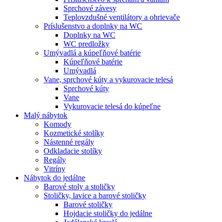
Sprchové závesy
Teplovzdušné ventilátory a ohrievače
Príslušenstvo a doplnky na WC
Doplnky na WC
WC predložky
Umývadlá a kúpeľňové batérie
Kúpeľňové batérie
Umývadlá
Vane, sprchové kúty a vykurovacie telesá
Sprchové kúty
Vane
Vykurovacie telesá do kúpeľne
Malý nábytok
Komody
Kozmetické stolíky
Nástenné regály
Odkladacie stolíky
Regály
Vitríny
Nábytok do jedálne
Barové stoly a stoličky
Stoličky, lavice a barové stoličky
Barové stoličky
Hojdacie stoličky do jedálne