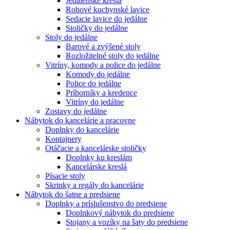
Jedálenské kreslá
Rohové kuchynské lavice
Sedacie lavice do jedálne
Stoličky do jedálne
Stoly do jedálne
Barové a zvýšené stoly
Rozložitelné stoly do jedálne
Vitríny, komody a police do jedálne
Komody do jedálne
Police do jedálne
Príborníky a kredence
Vitríny do jedálne
Zostavy do jedálne
Nábytok do kancelárie a pracovne
Doplnky do kancelárie
Kontajnery
Otáčacie a kancelárske stoličky
Doplnky ku kreslám
Kancelárske kreslá
Písacie stoly
Skrinky a regály do kancelárie
Nábytok do šatne a predsiene
Doplnky a príslušenstvo do predsiene
Doplnkový nábytok do predsiene
Stojany a vozíky na šaty do predsiene