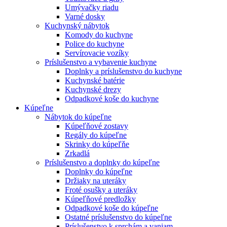
Umývačky riadu
Varné dosky
Kuchynský nábytok
Komody do kuchyne
Police do kuchyne
Servírovacie vozíky
Príslušenstvo a vybavenie kuchyne
Doplnky a príslušenstvo do kuchyne
Kuchynské batérie
Kuchynské drezy
Odpadkové koše do kuchyne
Kúpeľne
Nábytok do kúpeľne
Kúpeľňové zostavy
Regály do kúpeľne
Skrinky do kúpeľňe
Zrkadlá
Príslušenstvo a doplnky do kúpeľne
Doplnky do kúpeľne
Držiaky na uteráky
Froté osušky a uteráky
Kúpeľňové predložky
Odpadkové koše do kúpeľne
Ostatné príslušenstvo do kúpeľne
Príslušenstvo k sprchám a vaniam