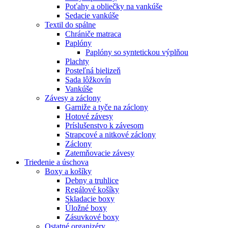
Poťahy a obliečky na vankúše
Sedacie vankúše
Textil do spálne
Chrániče matraca
Paplóny
Paplóny so syntetickou výplňou
Plachty
Posteľná bielizeň
Sada lôžkovín
Vankúše
Závesy a záclony
Garniže a tyče na záclony
Hotové závesy
Príslušenstvo k závesom
Strapcové a nitkové záclony
Záclony
Zatemňovacie závesy
Triedenie a úschova
Boxy a košíky
Debny a truhlice
Regálové košíky
Skladacie boxy
Úložné boxy
Zásuvkové boxy
Ostatné organizéry