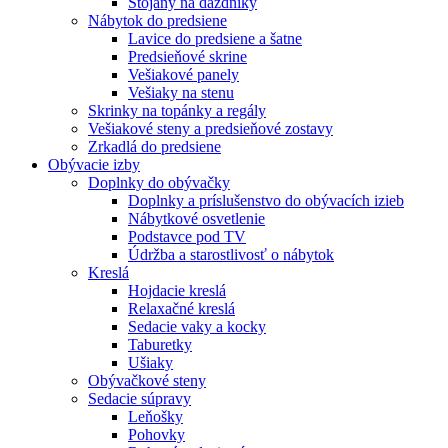
Stojany na dáždníky
Nábytok do predsiene
Lavice do predsiene a šatne
Predsieňové skrine
Vešiakové panely
Vešiaky na stenu
Skrinky na topánky a regály
Vešiakové steny a predsieňové zostavy
Zrkadlá do predsiene
Obývacie izby
Doplnky do obývačky
Doplnky a príslušenstvo do obývacích izieb
Nábytkové osvetlenie
Podstavce pod TV
Údržba a starostlivosť o nábytok
Kreslá
Hojdacie kreslá
Relaxačné kreslá
Sedacie vaky a kocky
Taburetky
Ušiaky
Obývačkové steny
Sedacie súpravy
Leňošky
Pohovky