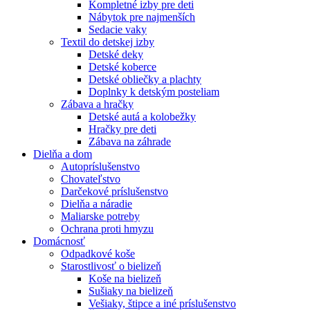
Kompletné izby pre deti
Nábytok pre najmenších
Sedacie vaky
Textil do detskej izby
Detské deky
Detské koberce
Detské obliečky a plachty
Doplnky k detským posteliam
Zábava a hračky
Detské autá a kolobežky
Hračky pre deti
Zábava na záhrade
Dielňa a dom
Autopríslušenstvo
Chovateľstvo
Darčekové príslušenstvo
Dielňa a náradie
Maliarske potreby
Ochrana proti hmyzu
Domácnosť
Odpadkové koše
Starostlivosť o bielizeň
Koše na bielizeň
Sušiaky na bielizeň
Vešiaky, štipce a iné príslušenstvo