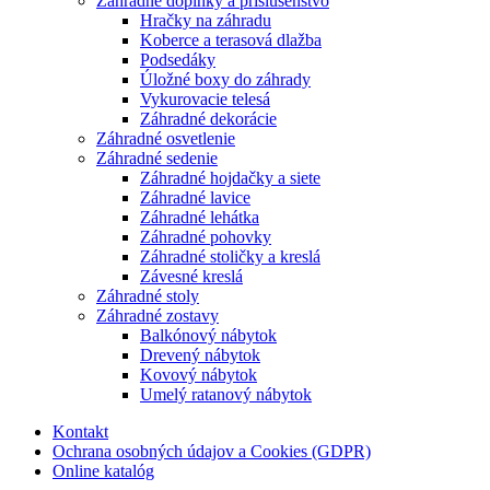
Záhradné doplnky a príslušenstvo
Hračky na záhradu
Koberce a terasová dlažba
Podsedáky
Úložné boxy do záhrady
Vykurovacie telesá
Záhradné dekorácie
Záhradné osvetlenie
Záhradné sedenie
Záhradné hojdačky a siete
Záhradné lavice
Záhradné lehátka
Záhradné pohovky
Záhradné stoličky a kreslá
Závesné kreslá
Záhradné stoly
Záhradné zostavy
Balkónový nábytok
Drevený nábytok
Kovový nábytok
Umelý ratanový nábytok
Kontakt
Ochrana osobných údajov a Cookies (GDPR)
Online katalóg