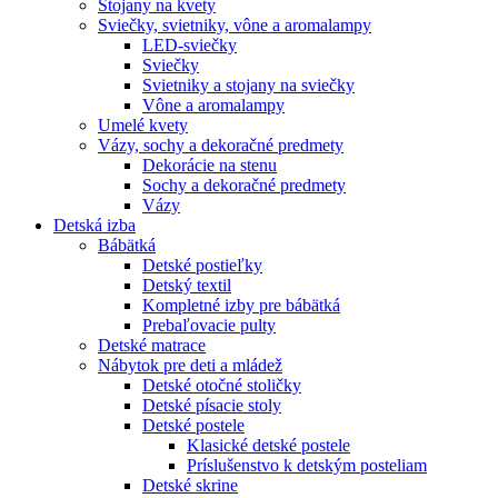
Stojany na kvety
Sviečky, svietniky, vône a aromalampy
LED-sviečky
Sviečky
Svietniky a stojany na sviečky
Vône a aromalampy
Umelé kvety
Vázy, sochy a dekoračné predmety
Dekorácie na stenu
Sochy a dekoračné predmety
Vázy
Detská izba
Bábätká
Detské postieľky
Detský textil
Kompletné izby pre bábätká
Prebaľovacie pulty
Detské matrace
Nábytok pre deti a mládež
Detské otočné stoličky
Detské písacie stoly
Detské postele
Klasické detské postele
Príslušenstvo k detským posteliam
Detské skrine