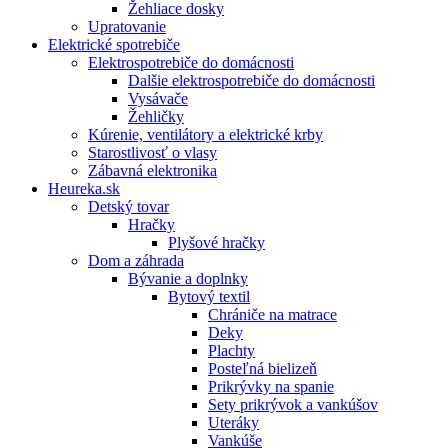
Žehliace dosky
Upratovanie
Elektrické spotrebiče
Elektrospotrebiče do domácnosti
Dalšie elektrospotrebiče do domácnosti
Vysávače
Žehličky
Kúrenie, ventilátory a elektrické krby
Starostlivosť o vlasy
Zábavná elektronika
Heureka.sk
Detský tovar
Hračky
Plyšové hračky
Dom a záhrada
Bývanie a doplnky
Bytový textil
Chrániče na matrace
Deky
Plachty
Posteľná bielizeň
Prikrývky na spanie
Sety prikrývok a vankúšov
Uteráky
Vankúše