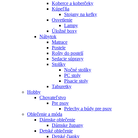
Koberce a koberčeky
Kúpeľňa
Stojany na kefky
Osvetlenie
Lampy
Úložné boxy
Nábytok
Matrace
Postele
Rošty do postelí
Sedacie súpravy
Stolíky
Nočné stolíky
PC stoly
Písacie stoly
Taburetky
Hobby
Chovateľstvo
Pre psov
Pelechy a búdy pre psov
Oblečenie a móda
Dámske oblečenie
Dámske župany
Detské oblečenie
Detské čiapky