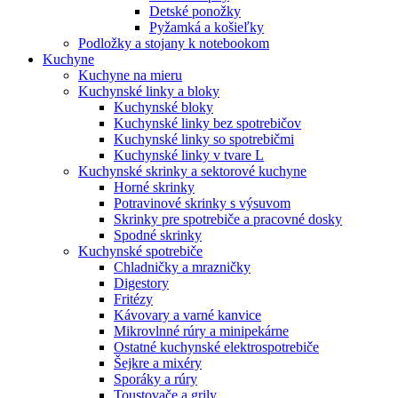
Detské ponožky
Pyžamká a košieľky
Podložky a stojany k notebookom
Kuchyne
Kuchyne na mieru
Kuchynské linky a bloky
Kuchynské bloky
Kuchynské linky bez spotrebičov
Kuchynské linky so spotrebičmi
Kuchynské linky v tvare L
Kuchynské skrinky a sektorové kuchyne
Horné skrinky
Potravinové skrinky s výsuvom
Skrinky pre spotrebiče a pracovné dosky
Spodné skrinky
Kuchynské spotrebiče
Chladničky a mrazničky
Digestory
Fritézy
Kávovary a varné kanvice
Mikrovlnné rúry a minipekárne
Ostatné kuchynské elektrospotrebiče
Šejkre a mixéry
Sporáky a rúry
Toustovače a grily