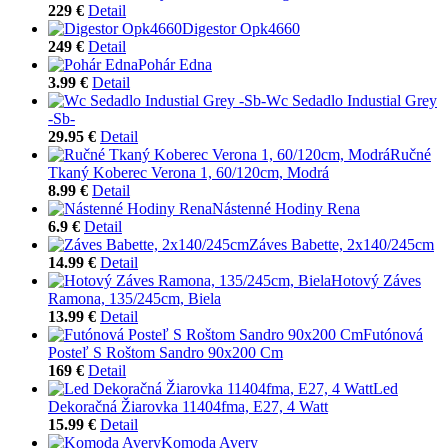
229 €
Detail
Digestor Opk4660
249 €
Detail
Pohár Edna
3.99 €
Detail
Wc Sedadlo Industial Grey
-Sb-
29.95 €
Detail
Ručné
Tkaný Koberec Verona 1, 60/120cm, Modrá
8.99 €
Detail
Nástenné Hodiny Rena
6.9 €
Detail
Záves Babette, 2x140/245cm
14.99 €
Detail
Hotový Záves
Ramona, 135/245cm, Biela
13.99 €
Detail
Futónová
Posteľ S Roštom Sandro 90x200 Cm
169 €
Detail
Led
Dekoračná Žiarovka 11404fma, E27, 4 Watt
15.99 €
Detail
Komoda Avery