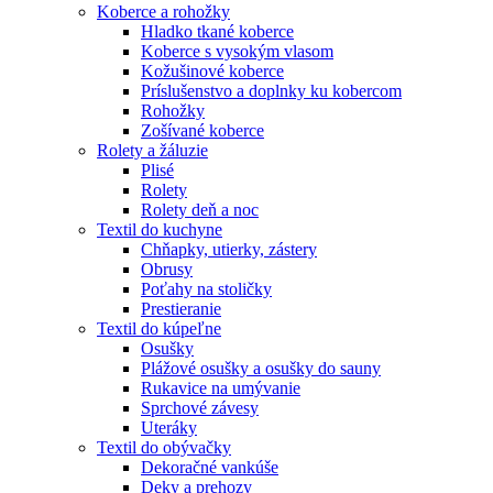
Koberce a rohožky
Hladko tkané koberce
Koberce s vysokým vlasom
Kožušinové koberce
Príslušenstvo a doplnky ku kobercom
Rohožky
Zošívané koberce
Rolety a žáluzie
Plisé
Rolety
Rolety deň a noc
Textil do kuchyne
Chňapky, utierky, zástery
Obrusy
Poťahy na stoličky
Prestieranie
Textil do kúpeľne
Osušky
Plážové osušky a osušky do sauny
Rukavice na umývanie
Sprchové závesy
Uteráky
Textil do obývačky
Dekoračné vankúše
Deky a prehozy