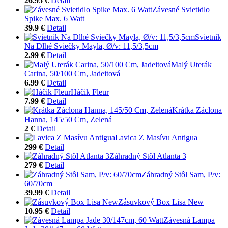
26.95 €
Detail
Závesné Svietidlo
Spike Max. 6 Watt
39.9 €
Detail
Svietnik
Na Dlhé Sviečky Mayla, Ø/v: 11,5/3,5cm
2.99 €
Detail
Malý Uterák
Carina, 50/100 Cm, Jadeitová
6.99 €
Detail
Háčik Fleur
7.99 €
Detail
Krátka Záclona
Hanna, 145/50 Cm, Zelená
2 €
Detail
Lavica Z Masívu Antigua
299 €
Detail
Záhradný Stôl Atlanta 3
279 €
Detail
Záhradný Stôl Sam, P/v:
60/70cm
39.99 €
Detail
Zásuvkový Box Lisa New
10.95 €
Detail
Závesná Lampa