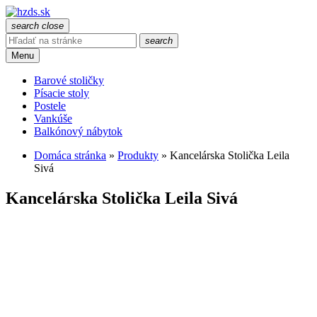
search
close
search
Menu
Barové stoličky
Písacie stoly
Postele
Vankúše
Balkónový nábytok
Domáca stránka
»
Produkty
»
Kancelárska Stolička Leila
Sivá
Kancelárska Stolička Leila Sivá