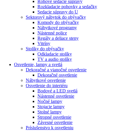
Rohové sedacie súpravy
Rozkladacie pohovky a sedačky
Sedacie súpravy do U
Sektorový nábytok do obývačky
Komody do obývačky
Nábytkové programy
Nástenné police
Regály a deliace steny
Vitríny
Stolíky do obývačky
Odkladacie stolíky
TV a audio stolíky
Osvetlenie, lampy a svetlá
Dekoračné a vianočné osvetlenie
Dekoračné osvetlenie
Nábytkové osvetlenie
Osvetlenie do interiéru
Bodové a LED svetlá
Nástenné osvetlenie
Nočné lampy
Stojacie lampy
Stolné lampy
Stropné osvetlenie
Závesné osvetlenie
Príslušenstvo k osvetleniu