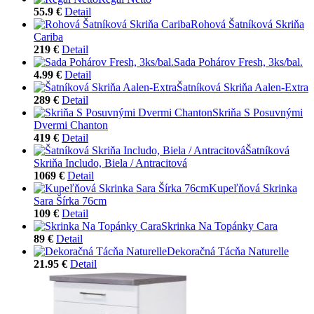
55.9 €
Detail
Rohová Šatníková Skriňa
Cariba
219 €
Detail
Sada Pohárov Fresh, 3ks/bal.
4.99 €
Detail
Šatníková Skriňa Aalen-Extra
289 €
Detail
Skriňa S Posuvnými
Dvermi Chanton
419 €
Detail
Šatníková
Skriňa Includo, Biela / Antracitová
1069 €
Detail
Kupeľňová Skrinka
Sara Šírka 76cm
109 €
Detail
Skrinka Na Topánky Cara
89 €
Detail
Dekoračná Tácňa Naturelle
21.95 €
Detail