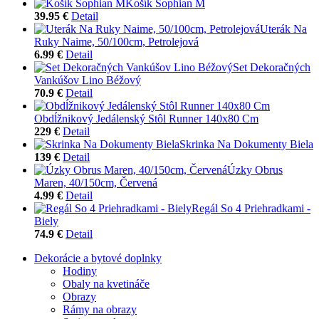
Košík Sophian M
39.95 €
Detail
Uterák Na
Ruky Naime, 50/100cm, Petrolejová
6.99 €
Detail
Set Dekoračných
Vankúšov Lino Béžový
70.9 €
Detail
Obdĺžnikový Jedálenský Stôl Runner 140x80 Cm
229 €
Detail
Skrinka Na Dokumenty Biela
139 €
Detail
Úzky Obrus
Maren, 40/150cm, Červená
4.99 €
Detail
Regál So 4 Priehradkami -
Biely
74.9 €
Detail
Dekorácie a bytové doplnky
Hodiny
Obaly na kvetináče
Obrazy
Rámy na obrazy