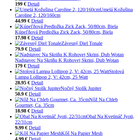
199 €
Detail
Umelá Kožušina
Caroline 2, 120/160cm
44.99 €
Detail
Kúpeľňová Predložka Zick Zack, 50/80cm, Biela
17.98 €
Detail
Závesný Diel Tonale
79.9 €
Detail
Nadstavec Na Skriňu K Rohovej Skrini, Dub Wotan
179 €
Detail
Stolová
Lampa Lollipop 2, V: 42cm, 25 Watt
28.95 €
Detail
Nočný Stolík Jupiter
50.9 €
Detail
Nôž Na Chleb
Gourmet, Ca. 35cm
18.98 €
Detail
Obal Na Kvetináč Jyoti,
22/31cm
9.99 €
Detail
Kôš Na Papier Mesh
4.99 €
Detail