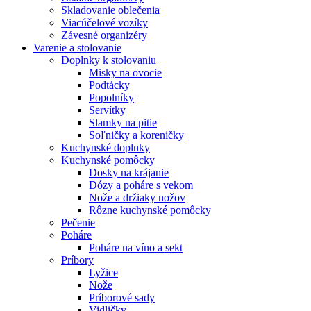
Skladovanie oblečenia
Viacúčelové vozíky
Závesné organizéry
Varenie a stolovanie
Doplnky k stolovaniu
Misky na ovocie
Podtácky
Popolníky
Servítky
Slamky na pitie
Soľničky a koreničky
Kuchynské doplnky
Kuchynské pomôcky
Dosky na krájanie
Dózy a poháre s vekom
Nože a držiaky nožov
Rôzne kuchynské pomôcky
Pečenie
Poháre
Poháre na víno a sekt
Príbory
Lyžice
Nože
Príborové sady
Vidličky