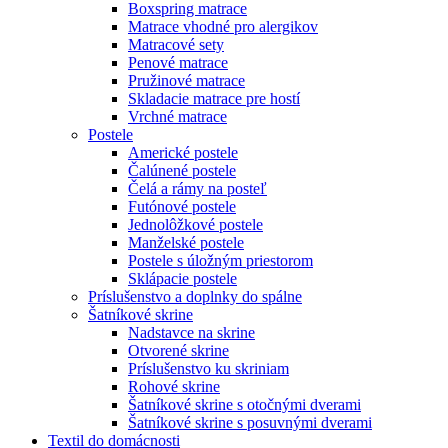
Boxspring matrace
Matrace vhodné pro alergikov
Matracové sety
Penové matrace
Pružinové matrace
Skladacie matrace pre hostí
Vrchné matrace
Postele
Americké postele
Čalúnené postele
Čelá a rámy na posteľ
Futónové postele
Jednolôžkové postele
Manželské postele
Postele s úložným priestorom
Sklápacie postele
Príslušenstvo a doplnky do spálne
Šatníkové skrine
Nadstavce na skrine
Otvorené skrine
Príslušenstvo ku skriniam
Rohové skrine
Šatníkové skrine s otočnými dverami
Šatníkové skrine s posuvnými dverami
Textil do domácnosti