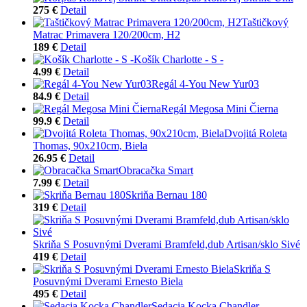
275 €
Detail
Taštičkový
Matrac Primavera 120/200cm, H2
189 €
Detail
Košík Charlotte - S -
4.99 €
Detail
Regál 4-You New Yur03
84.9 €
Detail
Regál Megosa Mini Čierna
99.9 €
Detail
Dvojitá Roleta
Thomas, 90x210cm, Biela
26.95 €
Detail
Obracačka Smart
7.99 €
Detail
Skriňa Bernau 180
319 €
Detail
Skriňa S Posuvnými Dverami Bramfeld,dub Artisan/sklo Sivé
419 €
Detail
Skriňa S
Posuvnými Dverami Ernesto Biela
495 €
Detail
Sedacia Kocka Chandler