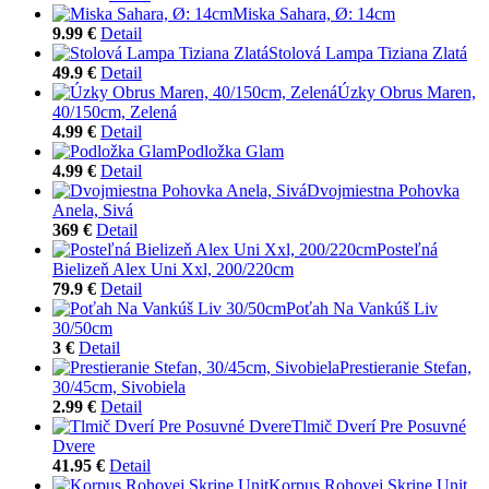
Miska Sahara, Ø: 14cm
9.99 €
Detail
Stolová Lampa Tiziana Zlatá
49.9 €
Detail
Úzky Obrus Maren,
40/150cm, Zelená
4.99 €
Detail
Podložka Glam
4.99 €
Detail
Dvojmiestna Pohovka
Anela, Sivá
369 €
Detail
Posteľná
Bielizeň Alex Uni Xxl, 200/220cm
79.9 €
Detail
Poťah Na Vankúš Liv
30/50cm
3 €
Detail
Prestieranie Stefan,
30/45cm, Sivobiela
2.99 €
Detail
Tlmič Dverí Pre Posuvné
Dvere
41.95 €
Detail
Korpus Rohovej Skrine Unit