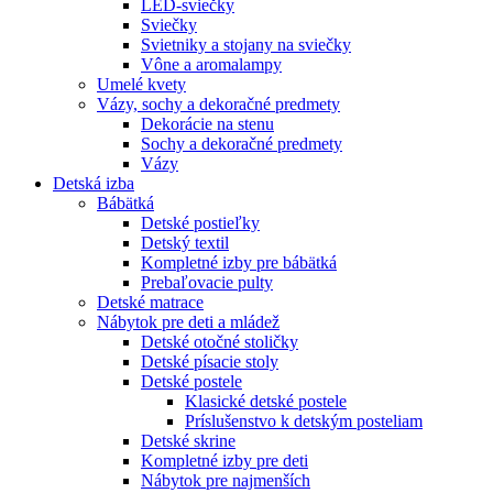
LED-sviečky
Sviečky
Svietniky a stojany na sviečky
Vône a aromalampy
Umelé kvety
Vázy, sochy a dekoračné predmety
Dekorácie na stenu
Sochy a dekoračné predmety
Vázy
Detská izba
Bábätká
Detské postieľky
Detský textil
Kompletné izby pre bábätká
Prebaľovacie pulty
Detské matrace
Nábytok pre deti a mládež
Detské otočné stoličky
Detské písacie stoly
Detské postele
Klasické detské postele
Príslušenstvo k detským posteliam
Detské skrine
Kompletné izby pre deti
Nábytok pre najmenších