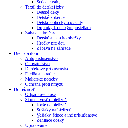
Sedacie vaky
Textil do detskej izby
Detské deky
Detské koberce
Detské obliečky a plachty
Doplnky k detským posteliam
Zábava a hračky
Detské autá a kolobežky
Hračky pre deti
Zábava na záhrade
Dielňa a dom
Autopríslušenstvo
Chovateľstvo
Darčekové príslušenstvo
Dielňa a náradie
Maliarske potreby
Ochrana proti hmyzu
Domácnosť
Odpadkové koše
Starostlivosť o bielizeň
Koše na bielizeň
Sušiaky na bielizeň
Vešiaky, štipce a iné príslušenstvo
Žehliace dosky
Upratovanie