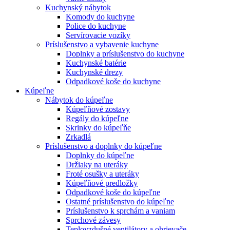
Kuchynský nábytok
Komody do kuchyne
Police do kuchyne
Servírovacie vozíky
Príslušenstvo a vybavenie kuchyne
Doplnky a príslušenstvo do kuchyne
Kuchynské batérie
Kuchynské drezy
Odpadkové koše do kuchyne
Kúpeľne
Nábytok do kúpeľne
Kúpeľňové zostavy
Regály do kúpeľne
Skrinky do kúpeľňe
Zrkadlá
Príslušenstvo a doplnky do kúpeľne
Doplnky do kúpeľne
Držiaky na uteráky
Froté osušky a uteráky
Kúpeľňové predložky
Odpadkové koše do kúpeľne
Ostatné príslušenstvo do kúpeľne
Príslušenstvo k sprchám a vaniam
Sprchové závesy
Teplovzdušné ventilátory a ohrievače