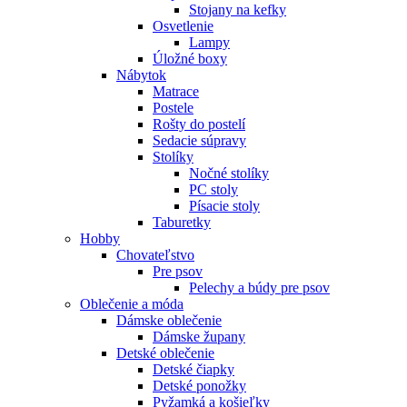
Stojany na kefky
Osvetlenie
Lampy
Úložné boxy
Nábytok
Matrace
Postele
Rošty do postelí
Sedacie súpravy
Stolíky
Nočné stolíky
PC stoly
Písacie stoly
Taburetky
Hobby
Chovateľstvo
Pre psov
Pelechy a búdy pre psov
Oblečenie a móda
Dámske oblečenie
Dámske župany
Detské oblečenie
Detské čiapky
Detské ponožky
Pyžamká a košieľky