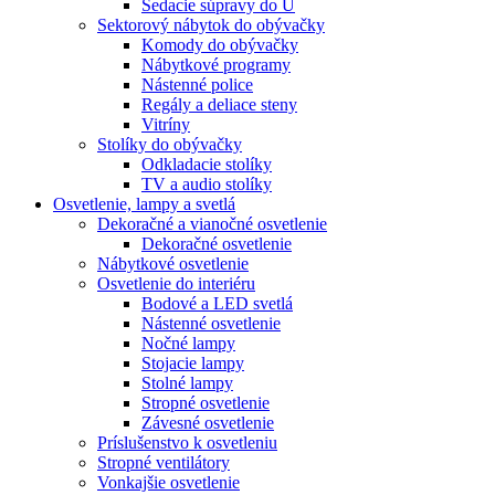
Sedacie súpravy do U
Sektorový nábytok do obývačky
Komody do obývačky
Nábytkové programy
Nástenné police
Regály a deliace steny
Vitríny
Stolíky do obývačky
Odkladacie stolíky
TV a audio stolíky
Osvetlenie, lampy a svetlá
Dekoračné a vianočné osvetlenie
Dekoračné osvetlenie
Nábytkové osvetlenie
Osvetlenie do interiéru
Bodové a LED svetlá
Nástenné osvetlenie
Nočné lampy
Stojacie lampy
Stolné lampy
Stropné osvetlenie
Závesné osvetlenie
Príslušenstvo k osvetleniu
Stropné ventilátory
Vonkajšie osvetlenie