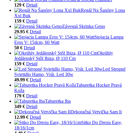
129 €
Detail
Regál Na Šanóny Lona
Xxl Buk
159 €
Detail
Závesná Skrinka Geno
29.95 €
Detail
Stojacia Lampa
Eros V: 154cm, 60 Watt
50 €
Detail
Okrúhly
Jedálenský Stôl Ibiza, Ø 110 Cm
159 €
Detail
Led Stropné
Svietidlo Hamo, Vrát. Led 30w
49.99 €
Detail
Taburetka Hocker Pravá
Koža
179 €
Detail
Taburetka Iba
349 €
Detail
Dekoračná Vetvička Sam Ii
12.99 €
Detail
Sitko Do Drezu Easy,
18/16/1cm