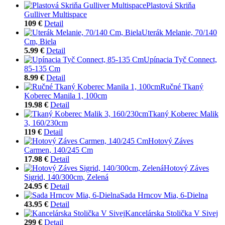
Plastová Skriňa
Gulliver Multispace
109 €
Detail
Uterák Melanie, 70/140
Cm, Biela
5.99 €
Detail
Upínacia Tyč Connect,
85-135 Cm
8.99 €
Detail
Ručné Tkaný
Koberec Manila 1, 100cm
19.98 €
Detail
Tkaný Koberec Malik
3, 160/230cm
119 €
Detail
Hotový Záves
Carmen, 140/245 Cm
17.98 €
Detail
Hotový Záves
Sigrid, 140/300cm, Zelená
24.95 €
Detail
Sada Hrncov Mia, 6-Dielna
43.95 €
Detail
Kancelárska Stolička V Sivej
299 €
Detail