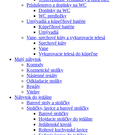
Príslušenstvo a doplnky na WC
Doplnky na WC
WC predložky
Umývadlá a kúpeľňové batérie
Kúpeľňové batérie
Umývadlá
Vane, sprchové kúty a vykurovacie telesá
Sprchové kúty
Vane
Vykurovacie telesá do kúpeľne
Malý nábytok
Komody
Kozmetické stolíky
Nástenné regály
Odkladacie stolíky
Regály
Vitríny
Nábytok do jedálne
Barové stoly a stoličky
Stoličky, lavice a barové stoličky
Barové stoličky
Hojdacie stoličky do jedálne
Jedálenské kreslá
Rohové kuchynské lavice