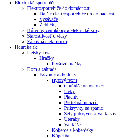
Elektrické spotrebiče
Elektrospotrebiče do domácnosti
Dalšie elektrospotrebiče do domácnosti
Vysávače
Žehličky
Kúrenie, ventilátory a elektrické krby
Starostlivosť o vlasy
Zábavná elektronika
Heureka.sk
Detský tovar
Hračky
Plyšové hračky
Dom a záhrada
Bývanie a doplnky
Bytový textil
Chrániče na matrace
Deky
Plachty
Posteľná bielizeň
Prikrývky na spanie
Sety prikrývok a vankúšov
Uteráky
Vankúše
Koberce a koberčeky
Kúpeľňa