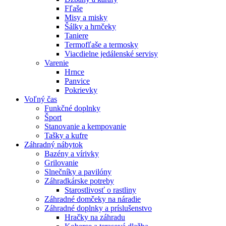
Fľaše
Misy a misky
Šálky a hrnčeky
Taniere
Termofľaše a termosky
Viacdielne jedálenské servisy
Varenie
Hrnce
Panvice
Pokrievky
Voľný čas
Funkčné doplnky
Šport
Stanovanie a kempovanie
Tašky a kufre
Záhradný nábytok
Bazény a vírivky
Grilovanie
Slnečníky a pavilóny
Záhradkárske potreby
Starostlivosť o rastliny
Záhradné domčeky na náradie
Záhradné doplnky a príslušenstvo
Hračky na záhradu