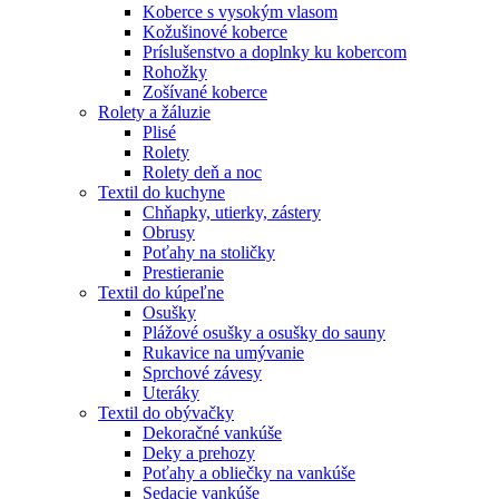
Koberce s vysokým vlasom
Kožušinové koberce
Príslušenstvo a doplnky ku kobercom
Rohožky
Zošívané koberce
Rolety a žáluzie
Plisé
Rolety
Rolety deň a noc
Textil do kuchyne
Chňapky, utierky, zástery
Obrusy
Poťahy na stoličky
Prestieranie
Textil do kúpeľne
Osušky
Plážové osušky a osušky do sauny
Rukavice na umývanie
Sprchové závesy
Uteráky
Textil do obývačky
Dekoračné vankúše
Deky a prehozy
Poťahy a obliečky na vankúše
Sedacie vankúše