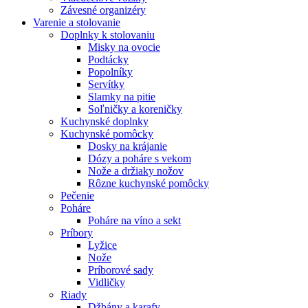
Závesné organizéry
Varenie a stolovanie
Doplnky k stolovaniu
Misky na ovocie
Podtácky
Popolníky
Servítky
Slamky na pitie
Soľničky a koreničky
Kuchynské doplnky
Kuchynské pomôcky
Dosky na krájanie
Dózy a poháre s vekom
Nože a držiaky nožov
Rôzne kuchynské pomôcky
Pečenie
Poháre
Poháre na víno a sekt
Príbory
Lyžice
Nože
Príborové sady
Vidličky
Riady
Džbány a karafy