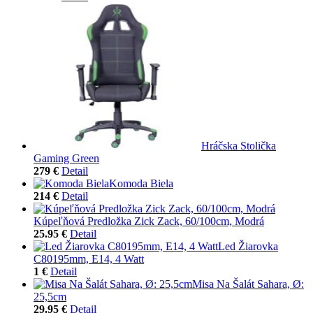
Hráčska Stolička
Gaming Green
279 €
Detail
Komoda Biela
214 €
Detail
Kúpeľňová Predložka Zick Zack, 60/100cm, Modrá
25.95 €
Detail
Led Žiarovka
C80195mm, E14, 4 Watt
1 €
Detail
Misa Na Šalát Sahara, Ø:
25,5cm
29.95 €
Detail