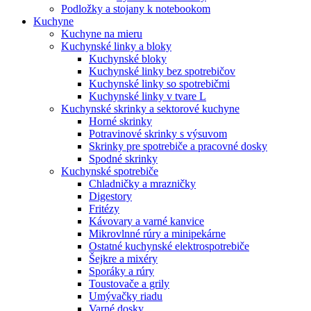
Podložky a stojany k notebookom
Kuchyne
Kuchyne na mieru
Kuchynské linky a bloky
Kuchynské bloky
Kuchynské linky bez spotrebičov
Kuchynské linky so spotrebičmi
Kuchynské linky v tvare L
Kuchynské skrinky a sektorové kuchyne
Horné skrinky
Potravinové skrinky s výsuvom
Skrinky pre spotrebiče a pracovné dosky
Spodné skrinky
Kuchynské spotrebiče
Chladničky a mrazničky
Digestory
Fritézy
Kávovary a varné kanvice
Mikrovlnné rúry a minipekárne
Ostatné kuchynské elektrospotrebiče
Šejkre a mixéry
Sporáky a rúry
Toustovače a grily
Umývačky riadu
Varné dosky