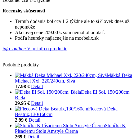
Dodanie: cca 1-2 týždne
Recenzie, skúsenosti
Termín dodania bol cca 1-2 týždne ale to si človek dnes už
nepomôže
Akciovej cene 209.00 € som nemohol odolať.
Podľa heureky najlacnejšie na moebelix.sk
info_outline
Viac info o produkte
Podobné produkty
Mäkká Deka
Michael Xxl, 220/240cm, Sivá
17.98 €
Detail
Deka El Sol, 150/200cm,
Biela
29.95 €
Detail
Fleecová Deka
Beatrix,130/160cm
2.99 €
Detail
Stolička K
Písaciemu Stolu Amstyle Čierna
269 €
Detail