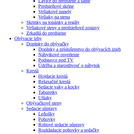
Lavice do predsiene a šatne
Predsieňové skrine
Vešiakové panely
Vešiaky na stenu
Skrinky na topánky a regály
Vešiakové steny a predsieňové zostavy
Zrkadlá do predsiene
Obývacie izby
Doplnky do obývačky
Doplnky a príslušenstvo do obývacích izieb
Nábytkové osvetlenie
Podstavce pod TV
Údržba a starostlivosť o nábytok
Kreslá
Hojdacie kreslá
Relaxačné kreslá
Sedacie vaky a kocky
Taburetky
Ušiaky
Obývačkové steny
Sedacie súpravy
Leňošky
Pohovky
Rohové sedacie súpravy
Rozkladacie pohovky a sedačky