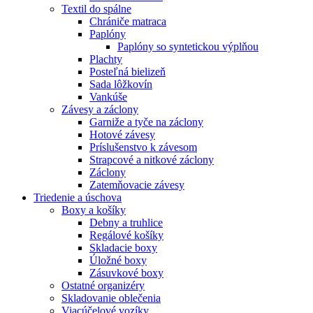
Textil do spálne
Chrániče matraca
Paplóny
Paplóny so syntetickou výplňou
Plachty
Posteľná bielizeň
Sada lôžkovín
Vankúše
Závesy a záclony
Garniže a tyče na záclony
Hotové závesy
Príslušenstvo k závesom
Strapcové a nitkové záclony
Záclony
Zatemňovacie závesy
Triedenie a úschova
Boxy a košíky
Debny a truhlice
Regálové košíky
Skladacie boxy
Úložné boxy
Zásuvkové boxy
Ostatné organizéry
Skladovanie oblečenia
Viacúčelové vozíky