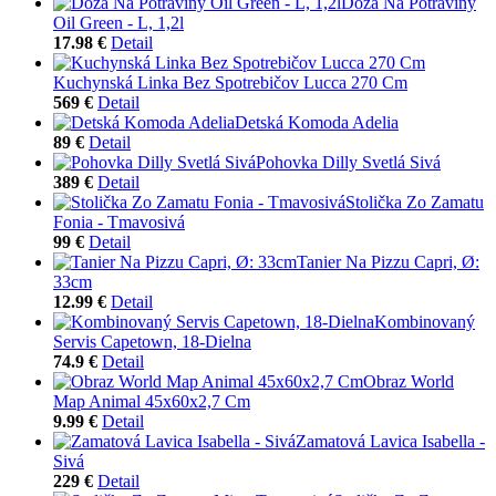
Dóza Na Potraviny
Oil Green - L, 1,2l
17.98 €
Detail
Kuchynská Linka Bez Spotrebičov Lucca 270 Cm
569 €
Detail
Detská Komoda Adelia
89 €
Detail
Pohovka Dilly Svetlá Sivá
389 €
Detail
Stolička Zo Zamatu
Fonia - Tmavosivá
99 €
Detail
Tanier Na Pizzu Capri, Ø:
33cm
12.99 €
Detail
Kombinovaný
Servis Capetown, 18-Dielna
74.9 €
Detail
Obraz World
Map Animal 45x60x2,7 Cm
9.99 €
Detail
Zamatová Lavica Isabella -
Sivá
229 €
Detail