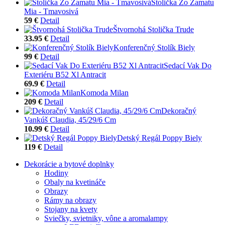
Stolička Zo Zamatu
Mia - Tmavosivá
59 €
Detail
Štvornohá Stolička Trude
33.95 €
Detail
Konferenčný Stolík Biely
99 €
Detail
Sedací Vak Do
Exteriéru B52 Xl Antracit
69.9 €
Detail
Komoda Milan
209 €
Detail
Dekoračný
Vankúš Claudia, 45/29/6 Cm
10.99 €
Detail
Detský Regál Poppy Biely
119 €
Detail
Dekorácie a bytové doplnky
Hodiny
Obaly na kvetináče
Obrazy
Rámy na obrazy
Stojany na kvety
Sviečky, svietniky, vône a aromalampy