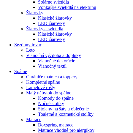
Solárne svietidlá
Vonkajšie svietidlá na elektrinu
Žiarovky
Klasické žiarovky
LED žiarovky
Žiarovky a svietidlá
Klasické žiarovky
LED žiarovky
Sezónny tovar
Leto
Vianočná výzdoba a doplnky
Vianočné dekorácie
Vianočný textil
Spálne
Chrániče matraca a toppery
Kompletné spálne
Lamelové rošty
Malý nábytok do spálne
Komody do spálne
Nočné stolíky
Stojany na šaty a oblečenie
Toaletné a kozmetické stolíky
Matrace
Boxspring matrace
Matrace vhodné pro alergikov