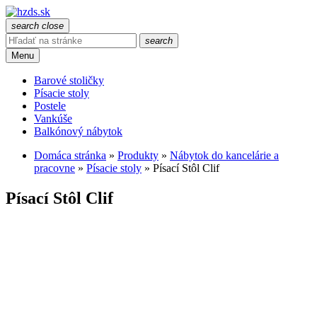
search
close
search
Menu
Barové stoličky
Písacie stoly
Postele
Vankúše
Balkónový nábytok
Domáca stránka
»
Produkty
»
Nábytok do kancelárie a
pracovne
»
Písacie stoly
»
Písací Stôl Clif
Písací Stôl Clif