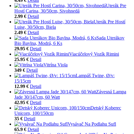
4.49 €
Detail
Uterák Pre
Hostí Carina, 30/50cm, Sivohnedá
2.99 €
Detail
Uterák Pre Hostí
Luise, 30/50cm, Biela
2.49 €
Detail
Sada Uterákov
Bio Bavlna, Modrá, 6 Ks
29.95 €
Detail
Viacúčelový Vozík Rimini
25.95 €
Detail
Vitrína Viola
349 €
Detail
Lampáš Twine, Ø/v:
15/15cm
12.99 €
Detail
Závesná Lampa
Jade 30/147cm, 60 Watt
42.95 €
Detail
Detský Koberec
Unicorn, 100/150cm
35 €
Detail
Vysávač Na Podlahu Sufl
65.9 €
Detail