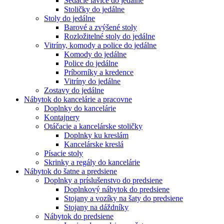
Sedacie lavice do jedálne
Stoličky do jedálne
Stoly do jedálne
Barové a zvýšené stoly
Rozložitelné stoly do jedálne
Vitríny, komody a police do jedálne
Komody do jedálne
Police do jedálne
Príborníky a kredence
Vitríny do jedálne
Zostavy do jedálne
Nábytok do kancelárie a pracovne
Doplnky do kancelárie
Kontajnery
Otáčacie a kancelárske stoličky
Doplnky ku kreslám
Kancelárske kreslá
Písacie stoly
Skrinky a regály do kancelárie
Nábytok do šatne a predsiene
Doplnky a príslušenstvo do predsiene
Doplnkový nábytok do predsiene
Stojany a vozíky na šaty do predsiene
Stojany na dáždníky
Nábytok do predsiene