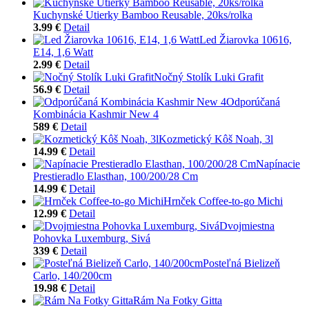
Kuchynské Utierky Bamboo Reusable, 20ks/rolka
3.99 €
Detail
Led Žiarovka 10616,
E14, 1,6 Watt
2.99 €
Detail
Nočný Stolík Luki Grafit
56.9 €
Detail
Odporúčaná
Kombinácia Kashmir New 4
589 €
Detail
Kozmetický Kôš Noah, 3l
14.99 €
Detail
Napínacie
Prestieradlo Elasthan, 100/200/28 Cm
14.99 €
Detail
Hrnček Coffee-to-go Michi
12.99 €
Detail
Dvojmiestna
Pohovka Luxemburg, Sivá
339 €
Detail
Posteľná Bielizeň
Carlo, 140/200cm
19.98 €
Detail
Rám Na Fotky Gitta