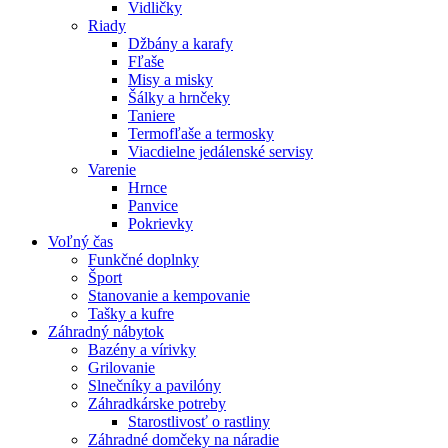
Vidličky
Riady
Džbány a karafy
Fľaše
Misy a misky
Šálky a hrnčeky
Taniere
Termofľaše a termosky
Viacdielne jedálenské servisy
Varenie
Hrnce
Panvice
Pokrievky
Voľný čas
Funkčné doplnky
Šport
Stanovanie a kempovanie
Tašky a kufre
Záhradný nábytok
Bazény a vírivky
Grilovanie
Slnečníky a pavilóny
Záhradkárske potreby
Starostlivosť o rastliny
Záhradné domčeky na náradie