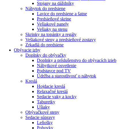
Stojany na dáždníky
Nábytok do predsiene
Lavice do predsiene a šatne
Predsieňové skrine
Vešiakové panely
Vešiaky na stenu
Skrinky na topánky a regály
Vešiakové steny a predsieňové zostavy
Zrkadlá do predsiene
Obývacie izby
Doplnky do obývačky
Doplnky a príslušenstvo do obývacích izieb
Nábytkové osvetlenie
Podstavce pod TV
Údržba a starostlivosť o nábytok
Kreslá
Hojdacie kreslá
Relaxačné kreslá
Sedacie vaky a kocky
Taburetky
Ušiaky
Obývačkové steny
Sedacie súpravy
Leňošky
Pohovky