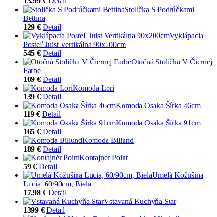
13.99 €
Detail
Stolička S Podrúčkami
Bettina
129 €
Detail
Vyklápacia
Posteľ Juist Vertikálna 90x200cm
545 €
Detail
Otočná Stolička V Čiernej
Farbe
109 €
Detail
Komoda Lori
139 €
Detail
Komoda Osaka Šírka 46cm
119 €
Detail
Komoda Osaka Šírka 91cm
165 €
Detail
Komoda Billund
189 €
Detail
Kontajnér Point
59 €
Detail
Umelá Kožušina
Lucia, 60/90cm, Biela
17.98 €
Detail
Vstavaná Kuchyňa Star
1399 €
Detail