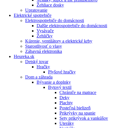
Žehliace dosky
Upratovanie
Elektrické spotrebiče
Elektrospotrebiče do domácnosti
Dalšie elektrospotrebiče do domácnosti
Vysávače
Žehličky
Kúrenie, ventilátory a elektrické krby
Starostlivosť o vlasy
Zábavná elektronika
Heureka.sk
Detský tovar
Hračky
Plyšové hračky
Dom a záhrada
Bývanie a doplnky
Bytový textil
Chrániče na matrace
Deky
Plachty
Posteľná bielizeň
Prikrývky na spanie
Sety prikrývok a vankúšov
Uteráky