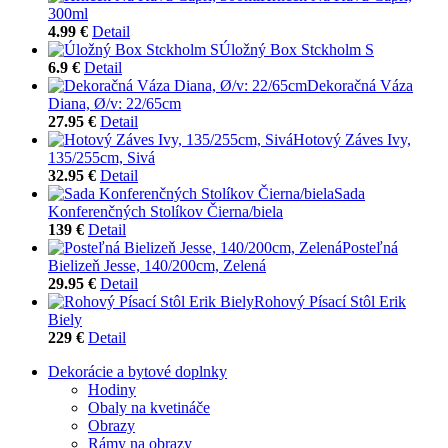
300ml
4.99 €
Detail
Úložný Box Stckholm S
6.9 €
Detail
Dekoračná Váza
Diana, Ø/v: 22/65cm
27.95 €
Detail
Hotový Záves Ivy,
135/255cm, Sivá
32.95 €
Detail
Sada
Konferenčných Stolíkov Čierna/biela
139 €
Detail
Posteľná
Bielizeň Jesse, 140/200cm, Zelená
29.95 €
Detail
Rohový Písací Stôl Erik
Biely
229 €
Detail
Dekorácie a bytové doplnky
Hodiny
Obaly na kvetináče
Obrazy
Rámy na obrazy