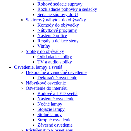
Rohové sedacie súpravy
Rozkladacie pohovky a sedačky
Sedacie súpravy do U
Sektorový nábytok do obývačky
Komody do obývačky
Nábytkové programy
Nástenné police
Regály a deliace steny
Vitríny
Stolíky do obývačky
Odkladacie stolíky
TV a audio stolíky
Osvetlenie, lampy a svetlá
Dekoračné a vianočné osvetlenie
Dekoračné osvetlenie
Nábytkové osvetlenie
Osvetlenie do interiéru
Bodové a LED svetlá
Nástenné osvetlenie
Nočné lampy
Stojacie lampy
Stolné lampy
Stropné osvetlenie
Závesné osvetlenie
Príslušenstvo k osvetleniu