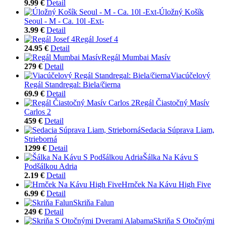
9.99 €
Detail
Úložný Košík
Seoul - M - Ca. 10l -Ext-
3.99 €
Detail
Regál Josef 4
24.95 €
Detail
Regál Mumbai Masív
279 €
Detail
Viacúčelový
Regál Standregal: Biela/čierna
69.9 €
Detail
Regál Čiastočný Masív
Carlos 2
459 €
Detail
Sedacia Súprava Liam,
Strieborná
1299 €
Detail
Šálka Na Kávu S
Podšálkou Adria
2.19 €
Detail
Hrnček Na Kávu High Five
6.99 €
Detail
Skriňa Falun
249 €
Detail
Skriňa S Otočnými