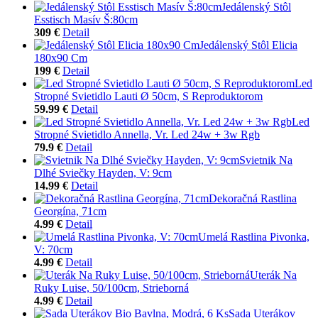
Jedálenský Stôl
Esstisch Masív Š:80cm
309 €
Detail
Jedálenský Stôl Elicia
180x90 Cm
199 €
Detail
Led
Stropné Svietidlo Lauti Ø 50cm, S Reproduktorom
59.99 €
Detail
Led
Stropné Svietidlo Annella, Vr. Led 24w + 3w Rgb
79.9 €
Detail
Svietnik Na
Dlhé Sviečky Hayden, V: 9cm
14.99 €
Detail
Dekoračná Rastlina
Georgína, 71cm
4.99 €
Detail
Umelá Rastlina Pivonka,
V: 70cm
4.99 €
Detail
Uterák Na
Ruky Luise, 50/100cm, Strieborná
4.99 €
Detail
Sada Uterákov