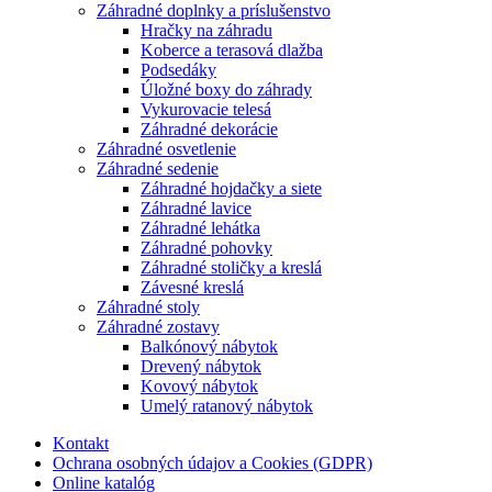
Záhradné doplnky a príslušenstvo
Hračky na záhradu
Koberce a terasová dlažba
Podsedáky
Úložné boxy do záhrady
Vykurovacie telesá
Záhradné dekorácie
Záhradné osvetlenie
Záhradné sedenie
Záhradné hojdačky a siete
Záhradné lavice
Záhradné lehátka
Záhradné pohovky
Záhradné stoličky a kreslá
Závesné kreslá
Záhradné stoly
Záhradné zostavy
Balkónový nábytok
Drevený nábytok
Kovový nábytok
Umelý ratanový nábytok
Kontakt
Ochrana osobných údajov a Cookies (GDPR)
Online katalóg