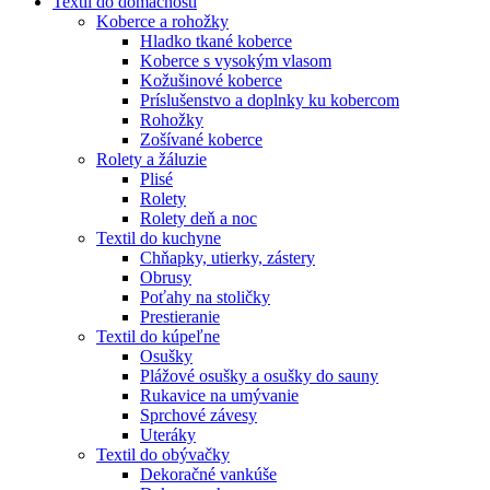
Textil do domácnosti
Koberce a rohožky
Hladko tkané koberce
Koberce s vysokým vlasom
Kožušinové koberce
Príslušenstvo a doplnky ku kobercom
Rohožky
Zošívané koberce
Rolety a žáluzie
Plisé
Rolety
Rolety deň a noc
Textil do kuchyne
Chňapky, utierky, zástery
Obrusy
Poťahy na stoličky
Prestieranie
Textil do kúpeľne
Osušky
Plážové osušky a osušky do sauny
Rukavice na umývanie
Sprchové závesy
Uteráky
Textil do obývačky
Dekoračné vankúše