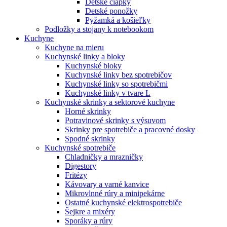
Detské čiapky
Detské ponožky
Pyžamká a košieľky
Podložky a stojany k notebookom
Kuchyne
Kuchyne na mieru
Kuchynské linky a bloky
Kuchynské bloky
Kuchynské linky bez spotrebičov
Kuchynské linky so spotrebičmi
Kuchynské linky v tvare L
Kuchynské skrinky a sektorové kuchyne
Horné skrinky
Potravinové skrinky s výsuvom
Skrinky pre spotrebiče a pracovné dosky
Spodné skrinky
Kuchynské spotrebiče
Chladničky a mrazničky
Digestory
Fritézy
Kávovary a varné kanvice
Mikrovlnné rúry a minipekárne
Ostatné kuchynské elektrospotrebiče
Šejkre a mixéry
Sporáky a rúry