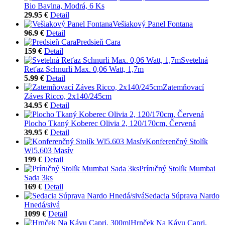
Bio Bavlna, Modrá, 6 Ks
29.95 €
Detail
Vešiakový Panel Fontana
96.9 €
Detail
Predsieň Cara
159 €
Detail
Svetelná
Reťaz Schnurli Max. 0,06 Watt, 1,7m
5.99 €
Detail
Zatemňovací
Záves Ricco, 2x140/245cm
34.95 €
Detail
Plocho Tkaný Koberec Olivia 2, 120/170cm, Červená
39.95 €
Detail
Konferenčný Stolík
Wl5.603 Masív
199 €
Detail
Príručný Stolík Mumbai
Sada 3ks
169 €
Detail
Sedacia Súprava Nardo
Hnedá/sivá
1099 €
Detail
Hrnček Na Kávu Capri,