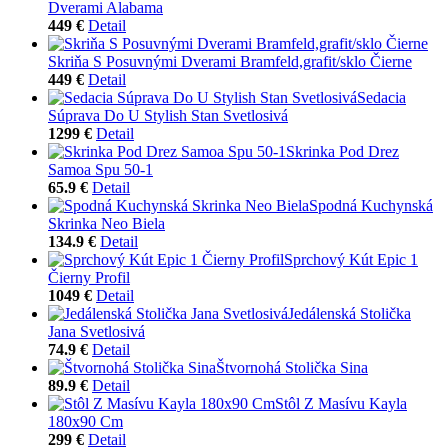
Dverami Alabama
449 €
Detail
Skriňa S Posuvnými Dverami Bramfeld,grafit/sklo Čierne
449 €
Detail
Sedacia
Súprava Do U Stylish Stan Svetlosivá
1299 €
Detail
Skrinka Pod Drez
Samoa Spu 50-1
65.9 €
Detail
Spodná Kuchynská
Skrinka Neo Biela
134.9 €
Detail
Sprchový Kút Epic 1
Čierny Profil
1049 €
Detail
Jedálenská Stolička
Jana Svetlosivá
74.9 €
Detail
Štvornohá Stolička Sina
89.9 €
Detail
Stôl Z Masívu Kayla
180x90 Cm
299 €
Detail