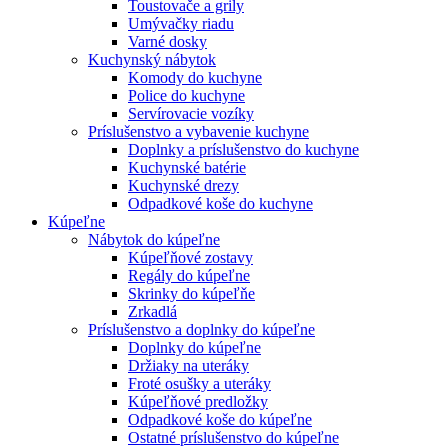
Toustovače a grily
Umývačky riadu
Varné dosky
Kuchynský nábytok
Komody do kuchyne
Police do kuchyne
Servírovacie vozíky
Príslušenstvo a vybavenie kuchyne
Doplnky a príslušenstvo do kuchyne
Kuchynské batérie
Kuchynské drezy
Odpadkové koše do kuchyne
Kúpeľne
Nábytok do kúpeľne
Kúpeľňové zostavy
Regály do kúpeľne
Skrinky do kúpeľňe
Zrkadlá
Príslušenstvo a doplnky do kúpeľne
Doplnky do kúpeľne
Držiaky na uteráky
Froté osušky a uteráky
Kúpeľňové predložky
Odpadkové koše do kúpeľne
Ostatné príslušenstvo do kúpeľne