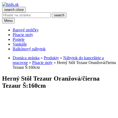
search
close
search
Menu
Barové stoličky
Písacie stoly
Postele
Vankúše
Balkónový nábytok
Domáca stránka
»
Produkty
»
Nábytok do kancelárie a
pracovne
»
Písacie stoly
»
Herný Stôl Tezaur Oranžová/čierna
Tezaur Š:160cm
Herný Stôl Tezaur Oranžová/čierna
Tezaur Š:160cm