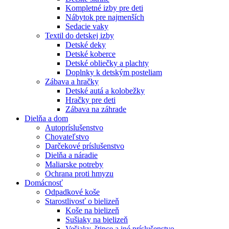
Kompletné izby pre deti
Nábytok pre najmenších
Sedacie vaky
Textil do detskej izby
Detské deky
Detské koberce
Detské obliečky a plachty
Doplnky k detským posteliam
Zábava a hračky
Detské autá a kolobežky
Hračky pre deti
Zábava na záhrade
Dielňa a dom
Autopríslušenstvo
Chovateľstvo
Darčekové príslušenstvo
Dielňa a náradie
Maliarske potreby
Ochrana proti hmyzu
Domácnosť
Odpadkové koše
Starostlivosť o bielizeň
Koše na bielizeň
Sušiaky na bielizeň
Vešiaky, štipce a iné príslušenstvo