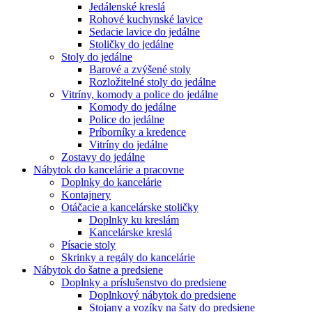
Jedálenské kreslá
Rohové kuchynské lavice
Sedacie lavice do jedálne
Stoličky do jedálne
Stoly do jedálne
Barové a zvýšené stoly
Rozložitelné stoly do jedálne
Vitríny, komody a police do jedálne
Komody do jedálne
Police do jedálne
Príborníky a kredence
Vitríny do jedálne
Zostavy do jedálne
Nábytok do kancelárie a pracovne
Doplnky do kancelárie
Kontajnery
Otáčacie a kancelárske stoličky
Doplnky ku kreslám
Kancelárske kreslá
Písacie stoly
Skrinky a regály do kancelárie
Nábytok do šatne a predsiene
Doplnky a príslušenstvo do predsiene
Doplnkový nábytok do predsiene
Stojany a vozíky na šaty do predsiene