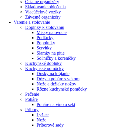
Ostatné organizéry
Skladovanie oblečenia
Viacúčelové vozíky
Závesné organizéry
Varenie a stolovanie
Doplnky k stolovaniu
Misky na ovocie
Podtácky
Popolníky
Servítky
Slamky na pitie
Soľničky a koreničky
Kuchynské doplnky
Kuchynské pomôcky
Dosky na krájanie
Dózy a poháre s vekom
Nože a držiaky nožov
Rôzne kuchynské pomôcky
Pečenie
Poháre
Poháre na víno a sekt
Príbory
Lyžice
Nože
Príborové sady