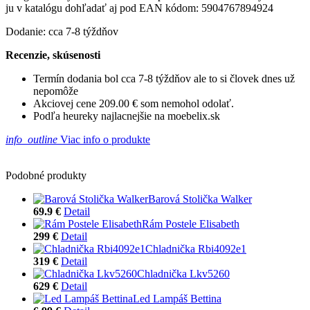
ju v katalógu dohľadať aj pod EAN kódom: 5904767894924
Dodanie: cca 7-8 týždňov
Recenzie, skúsenosti
Termín dodania bol cca 7-8 týždňov ale to si človek dnes už
nepomôže
Akciovej cene 209.00 € som nemohol odolať.
Podľa heureky najlacnejšie na moebelix.sk
info_outline
Viac info o produkte
Podobné produkty
Barová Stolička Walker
69.9 €
Detail
Rám Postele Elisabeth
299 €
Detail
Chladnička Rbi4092e1
319 €
Detail
Chladnička Lkv5260
629 €
Detail
Led Lampáš Bettina