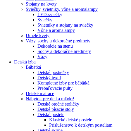
Stojany na kvety
Sviečky, svietniky, vône a aromalampy
LED-sviečky
Sviečky
Svietniky a stojany na sviečky
Vône a aromalampy
Umelé kvety
Vázy, sochy a dekoračné predmety
Dekorácie na stenu
Sochy a dekoračné predmety
Vázy
Detská izba
Bábätká
Detské postieľky
Detský textil
Kompletné izby pre bábätká
Prebaľovacie pulty
Detské matrace
Nábytok pre deti a mládež
Detské otočné stoličky
Detské písacie stoly
Detské postele
Klasické detské postele
Príslušenstvo k detským posteliam
Detské skrine