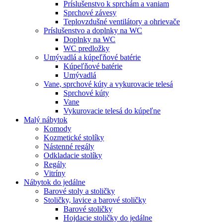
Príslušenstvo k sprchám a vaniam
Sprchové závesy
Teplovzdušné ventilátory a ohrievače
Príslušenstvo a doplnky na WC
Doplnky na WC
WC predložky
Umývadlá a kúpeľňové batérie
Kúpeľňové batérie
Umývadlá
Vane, sprchové kúty a vykurovacie telesá
Sprchové kúty
Vane
Vykurovacie telesá do kúpeľne
Malý nábytok
Komody
Kozmetické stolíky
Nástenné regály
Odkladacie stolíky
Regály
Vitríny
Nábytok do jedálne
Barové stoly a stoličky
Stoličky, lavice a barové stoličky
Barové stoličky
Hojdacie stoličky do jedálne