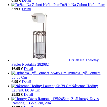
6.99 €
Detail
Držiak Na Zubnú Kefku Pam
3.99 €
Detail
Držiak Na Toaletný
Papier Nostalgie 282082
16.95 €
Detail
Upínacia Tyč Connect,
55-85 Cm
6.99 €
Detail
Nástenné Hodiny
Laurent, Ø: 39 Cm
29.95 €
Detail
Hotový Záves
Ramona, 135/245cm, Žltá