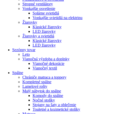
Stropné ventilátory
Vonkajšie osvetlenie
Solárne svietidlá
Vonkajšie svietidlá na elektrinu
Žiarovky
Klasické žiarovky
LED žiarovky
Žiarovky a svietidlá
Klasické žiarovky
LED žiarovky
Sezónny tovar
Leto
Vianočná výzdoba a doplnky
Vianočné dekorácie
Vianočný textil
Spálne
Chrániče matraca a toppery
Kompletné spálne
Lamelové rošty
Malý nábytok do spálne
Komody do spálne
Nočné stolíky
Stojany na šaty a oblečenie
Toaletné a kozmetické stolíky
Matrace