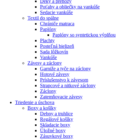
Deky a prehozy
Poťahy a obliečky na vankúše
Sedacie vankúše
Textil do spálne
Chrániče matraca
Paplóny
Paplóny so syntetickou výplňou
Plachty
Posteľná bielizeň
Sada lôžkovín
Vankúše
Závesy a záclony
Garniže a tyče na záclony
Hotové závesy
Príslušenstvo k závesom
Strapcové a nitkové záclony
Záclony
Zatemňovacie závesy
Triedenie a úschova
Boxy a košíky
Debny a truhlice
Regálové košíky
Skladacie boxy
Úložné boxy
Zásuvkové boxy