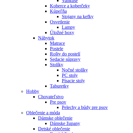
Vankúše
Koberce a koberčeky
Kúpeľňa
Stojany na kefky
Osvetlenie
Lampy
Úložné boxy
Nábytok
Matrace
Postele
Rošty do postelí
Sedacie súpravy
Stolíky
Nočné stolíky
PC stoly
Písacie stoly
Taburetky
Hobby
Chovateľstvo
Pre psov
Pelechy a búdy pre psov
Oblečenie a móda
Dámske oblečenie
Dámske župany
Detské oblečenie