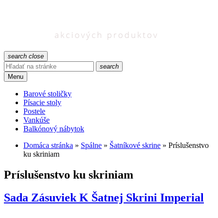
search
close
search
Menu
Barové stoličky
Písacie stoly
Postele
Vankúše
Balkónový nábytok
Domáca stránka
»
Spálne
»
Šatníkové skrine
»
Príslušenstvo
ku skriniam
Príslušenstvo ku skriniam
Sada Zásuviek K Šatnej Skrini Imperial