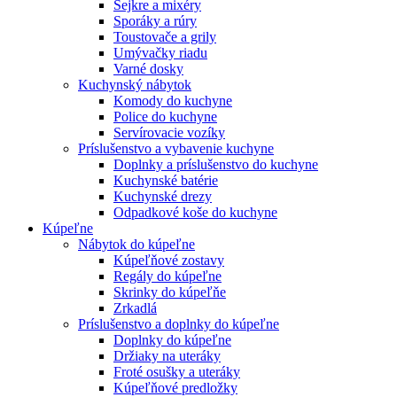
Šejkre a mixéry
Sporáky a rúry
Toustovače a grily
Umývačky riadu
Varné dosky
Kuchynský nábytok
Komody do kuchyne
Police do kuchyne
Servírovacie vozíky
Príslušenstvo a vybavenie kuchyne
Doplnky a príslušenstvo do kuchyne
Kuchynské batérie
Kuchynské drezy
Odpadkové koše do kuchyne
Kúpeľne
Nábytok do kúpeľne
Kúpeľňové zostavy
Regály do kúpeľne
Skrinky do kúpeľňe
Zrkadlá
Príslušenstvo a doplnky do kúpeľne
Doplnky do kúpeľne
Držiaky na uteráky
Froté osušky a uteráky
Kúpeľňové predložky