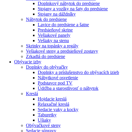
Doplnkový nábytok do predsiene
Stojany a vozíky na šaty do predsiene
Stojany na dáždníky
Nábytok do predsiene
Lavice do predsiene a šatne
Predsieňové skrine
Vešiakové panely
Vešiaky na stenu
Skrinky na topánky a regály
Vešiakové steny a predsieňové zostavy
Zrkadlá do predsiene
Obývacie izby
Doplnky do obývačky
Doplnky a príslušenstvo do obývacích izieb
Nábytkové osvetlenie
Podstavce pod TV
Údržba a starostlivosť o nábytok
Kreslá
Hojdacie kreslá
Relaxačné kreslá
Sedacie vaky a kocky
Taburetky
Ušiaky
Obývačkové steny
Sedacie súpravy