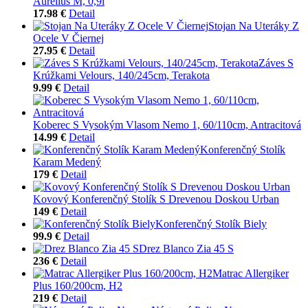
Aurelius M, 0,9l
17.98 €
Detail
Stojan Na Uteráky Z
Ocele V Čiernej
27.95 €
Detail
Záves S
Krúžkami Velours, 140/245cm, Terakota
9.99 €
Detail
Koberec S Vysokým Vlasom Nemo 1, 60/110cm, Antracitová
14.99 €
Detail
Konferenčný Stolík
Karam Medený
179 €
Detail
Kovový Konferenčný Stolík S Drevenou Doskou Urban
149 €
Detail
Konferenčný Stolík Biely
99.9 €
Detail
Drez Blanco Zia 45 S
236 €
Detail
Matrac Allergiker
Plus 160/200cm, H2
219 €
Detail