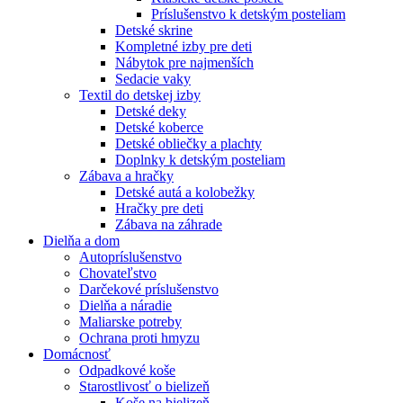
Príslušenstvo k detským posteliam
Detské skrine
Kompletné izby pre deti
Nábytok pre najmenších
Sedacie vaky
Textil do detskej izby
Detské deky
Detské koberce
Detské obliečky a plachty
Doplnky k detským posteliam
Zábava a hračky
Detské autá a kolobežky
Hračky pre deti
Zábava na záhrade
Dielňa a dom
Autopríslušenstvo
Chovateľstvo
Darčekové príslušenstvo
Dielňa a náradie
Maliarske potreby
Ochrana proti hmyzu
Domácnosť
Odpadkové koše
Starostlivosť o bielizeň
Koše na bielizeň