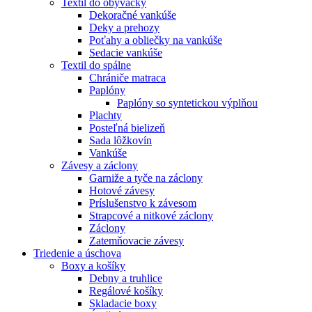
Textil do obývačky
Dekoračné vankúše
Deky a prehozy
Poťahy a obliečky na vankúše
Sedacie vankúše
Textil do spálne
Chrániče matraca
Paplóny
Paplóny so syntetickou výplňou
Plachty
Posteľná bielizeň
Sada lôžkovín
Vankúše
Závesy a záclony
Garniže a tyče na záclony
Hotové závesy
Príslušenstvo k závesom
Strapcové a nitkové záclony
Záclony
Zatemňovacie závesy
Triedenie a úschova
Boxy a košíky
Debny a truhlice
Regálové košíky
Skladacie boxy