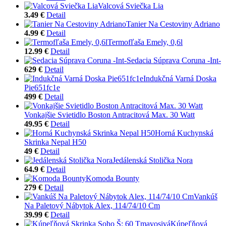
Valcová Sviečka Lia
3.49 €
Detail
Tanier Na Cestoviny Adriano
4.99 €
Detail
Termofľaša Emely, 0,6l
12.99 €
Detail
Sedacia Súprava Coruna -Int-
629 €
Detail
Indukčná Varná Doska
Pie651fc1e
499 €
Detail
Vonkajšie Svietidlo Boston Antracitová Max. 30 Watt
49.95 €
Detail
Horná Kuchynská
Skrinka Nepal H50
49 €
Detail
Jedálenská Stolička Nora
64.9 €
Detail
Komoda Bounty
279 €
Detail
Vankúš
Na Paletový Nábytok Alex, 114/74/10 Cm
39.99 €
Detail
Kúpeľňová