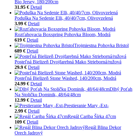
Bio Jersey, 180/200cm
31.95 €
Detail
Poduška Na Sedenie Elli, 40/40/7cm, Olivovzelená
3.99 €
Detail
Rozťahovacia Boxspring Pohovka Bloom, Modrá
619 €
Detail
Trojmiestna Pohovka Bristol
689 €
Detail
Posteľná Bielizeň Dvojfarebná Mako Strieborná/ružová
29.9 €
Detail
Posteľná Bielizeň Stone Washed, 140/200cm, Modrá
24.99 €
Detail
Dlhý Poťah
Na Stoličku Dominik, 48/64/48cm
12.99 €
Detail
Prestieranie Mary -Ext-
2.99 €
Detail
Regál Cariba Šírka 47cm
109 €
Detail
Regál Blina Dekor
Orech Jadrový