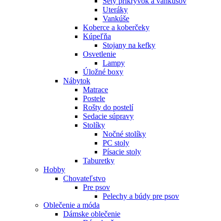
Sety prikrývok a vankúšov
Uteráky
Vankúše
Koberce a koberčeky
Kúpeľňa
Stojany na kefky
Osvetlenie
Lampy
Úložné boxy
Nábytok
Matrace
Postele
Rošty do postelí
Sedacie súpravy
Stolíky
Nočné stolíky
PC stoly
Písacie stoly
Taburetky
Hobby
Chovateľstvo
Pre psov
Pelechy a búdy pre psov
Oblečenie a móda
Dámske oblečenie