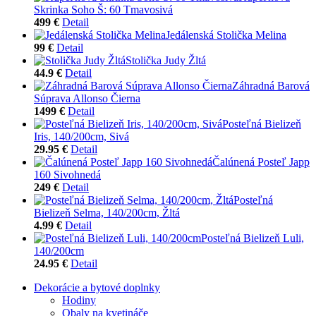
Skrinka Soho Š: 60 Tmavosivá
499 €
Detail
Jedálenská Stolička Melina
99 €
Detail
Stolička Judy Žltá
44.9 €
Detail
Záhradná Barová
Súprava Allonso Čierna
1499 €
Detail
Posteľná Bielizeň
Iris, 140/200cm, Sivá
29.95 €
Detail
Čalúnená Posteľ Japp
160 Sivohnedá
249 €
Detail
Posteľná
Bielizeň Selma, 140/200cm, Žltá
4.99 €
Detail
Posteľná Bielizeň Luli,
140/200cm
24.95 €
Detail
Dekorácie a bytové doplnky
Hodiny
Obaly na kvetináče