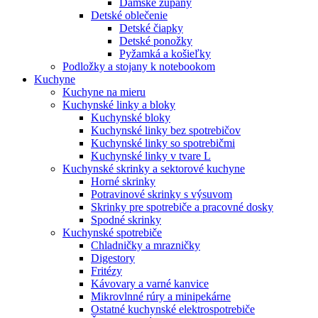
Dámske župany
Detské oblečenie
Detské čiapky
Detské ponožky
Pyžamká a košieľky
Podložky a stojany k notebookom
Kuchyne
Kuchyne na mieru
Kuchynské linky a bloky
Kuchynské bloky
Kuchynské linky bez spotrebičov
Kuchynské linky so spotrebičmi
Kuchynské linky v tvare L
Kuchynské skrinky a sektorové kuchyne
Horné skrinky
Potravinové skrinky s výsuvom
Skrinky pre spotrebiče a pracovné dosky
Spodné skrinky
Kuchynské spotrebiče
Chladničky a mrazničky
Digestory
Fritézy
Kávovary a varné kanvice
Mikrovlnné rúry a minipekárne
Ostatné kuchynské elektrospotrebiče