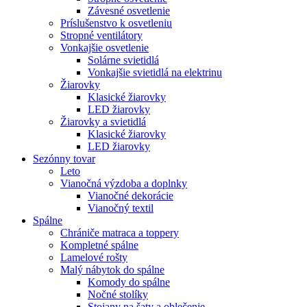
Závesné osvetlenie
Príslušenstvo k osvetleniu
Stropné ventilátory
Vonkajšie osvetlenie
Solárne svietidlá
Vonkajšie svietidlá na elektrinu
Žiarovky
Klasické žiarovky
LED žiarovky
Žiarovky a svietidlá
Klasické žiarovky
LED žiarovky
Sezónny tovar
Leto
Vianočná výzdoba a doplnky
Vianočné dekorácie
Vianočný textil
Spálne
Chrániče matraca a toppery
Kompletné spálne
Lamelové rošty
Malý nábytok do spálne
Komody do spálne
Nočné stolíky
Stojany na šaty a oblečenie