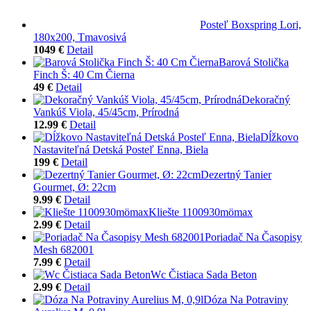
Posteľ Boxspring Lori,
180x200, Tmavosivá
1049 €
Detail
Barová Stolička
Finch Š: 40 Cm Čierna
49 €
Detail
Dekoračný
Vankúš Viola, 45/45cm, Prírodná
12.99 €
Detail
Dĺžkovo
Nastaviteľná Detská Posteľ Enna, Biela
199 €
Detail
Dezertný Tanier
Gourmet, Ø: 22cm
9.99 €
Detail
Kliešte 1100930mömax
2.99 €
Detail
Poriadač Na Časopisy
Mesh 682001
7.99 €
Detail
Wc Čistiaca Sada Beton
2.99 €
Detail
Dóza Na Potraviny