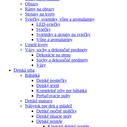
Obrazy
Rámy na obrazy
Stojany na kvety
Sviečky, svietniky, vône a aromalampy
LED-sviečky
Sviečky
Svietniky a stojany na sviečky
Vône a aromalampy
Umelé kvety
Vázy, sochy a dekoračné predmety
Dekorácie na stenu
Sochy a dekoračné predmety
Vázy
Detská izba
Bábätká
Detské postieľky
Detský textil
Kompletné izby pre bábätká
Prebaľovacie pulty
Detské matrace
Nábytok pre deti a mládež
Detské otočné stoličky
Detské písacie stoly
Detské postele
Klasické detské postele