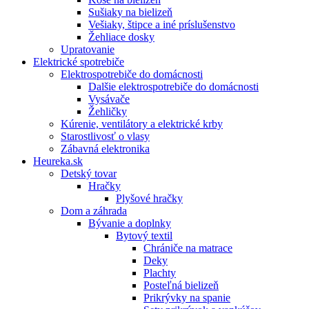
Sušiaky na bielizeň
Vešiaky, štipce a iné príslušenstvo
Žehliace dosky
Upratovanie
Elektrické spotrebiče
Elektrospotrebiče do domácnosti
Dalšie elektrospotrebiče do domácnosti
Vysávače
Žehličky
Kúrenie, ventilátory a elektrické krby
Starostlivosť o vlasy
Zábavná elektronika
Heureka.sk
Detský tovar
Hračky
Plyšové hračky
Dom a záhrada
Bývanie a doplnky
Bytový textil
Chrániče na matrace
Deky
Plachty
Posteľná bielizeň
Prikrývky na spanie