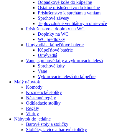
Odpadkové koše do kúpeľne
Ostatné príslušenstvo do kúpeľne
Príslušenstvo k sprchám a vaniam
Sprchové závesy
Teplovzdušné ventilátory a ohrievače
Príslušenstvo a doplnky na WC
Doplnky na WC
WC predložky
Umývadlá a kúpeľňové batérie
Kúpeľňové batérie
Umývadlá
Vane, sprchové kúty a vykurovacie telesá
Sprchové kúty
Vane
Vykurovacie telesá do kúpeľne
Malý nábytok
Komody
Kozmetické stolíky
Nástenné regály
Odkladacie stolíky
Regály
Vitríny
Nábytok do jedálne
Barové stoly a stoličky
Stoličky, lavice a barové stoličky