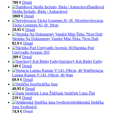
789 €
Detail
Šatníková
Skriňa Includo, Biela / Antracitová
1069 €
Detail
Servírovacia
Tácka Gourmet-Xl, Ø: 39cm
29.95 €
Detail
Skrinka Na Dokumenty Vandol Mini Šírka 70cm Dub
82.9 €
Detail
Skrinka Pod
Umývadlo Avensis 303
289 €
Detail
Sprchový Kút Bielej Farby
349 €
Detail
Stojacia
Lampa Raman V:141-196cm, 40 Watt
69.9 €
Detail
Stolička Susi
49.95 €
Detail
Sada Stoličiek Lima Žltá
219 €
Detail
Jedálenská Stolička
Jana Svetlosivá
74.9 €
Detail