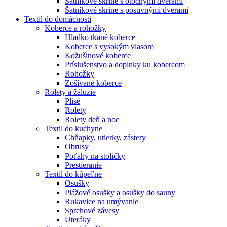
Šatníkové skrine s otočnými dverami
Šatníkové skrine s posuvnými dverami
Textil do domácnosti
Koberce a rohožky
Hladko tkané koberce
Koberce s vysokým vlasom
Kožušinové koberce
Príslušenstvo a doplnky ku kobercom
Rohožky
Zošívané koberce
Rolety a žáluzie
Plisé
Rolety
Rolety deň a noc
Textil do kuchyne
Chňapky, utierky, zástery
Obrusy
Poťahy na stoličky
Prestieranie
Textil do kúpeľne
Osušky
Plážové osušky a osušky do sauny
Rukavice na umývanie
Sprchové závesy
Uteráky