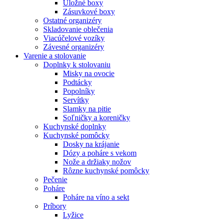
Úložné boxy
Zásuvkové boxy
Ostatné organizéry
Skladovanie oblečenia
Viacúčelové vozíky
Závesné organizéry
Varenie a stolovanie
Doplnky k stolovaniu
Misky na ovocie
Podtácky
Popolníky
Servítky
Slamky na pitie
Soľničky a koreničky
Kuchynské doplnky
Kuchynské pomôcky
Dosky na krájanie
Dózy a poháre s vekom
Nože a držiaky nožov
Rôzne kuchynské pomôcky
Pečenie
Poháre
Poháre na víno a sekt
Príbory
Lyžice