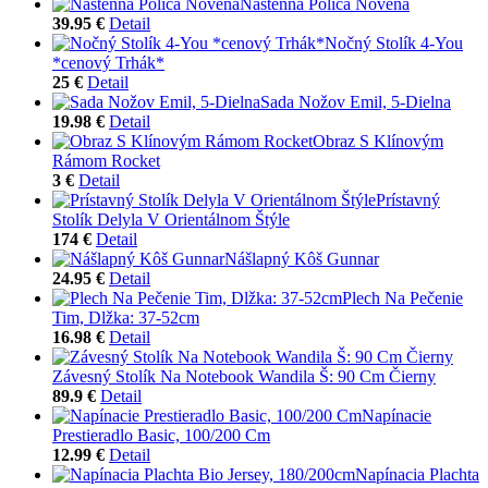
Nástenná Polica Novena
39.95 €
Detail
Nočný Stolík 4-You
*cenový Trhák*
25 €
Detail
Sada Nožov Emil, 5-Dielna
19.98 €
Detail
Obraz S Klínovým
Rámom Rocket
3 €
Detail
Prístavný
Stolík Delyla V Orientálnom Štýle
174 €
Detail
Nášlapný Kôš Gunnar
24.95 €
Detail
Plech Na Pečenie
Tim, Dlžka: 37-52cm
16.98 €
Detail
Závesný Stolík Na Notebook Wandila Š: 90 Cm Čierny
89.9 €
Detail
Napínacie
Prestieradlo Basic, 100/200 Cm
12.99 €
Detail
Napínacia Plachta