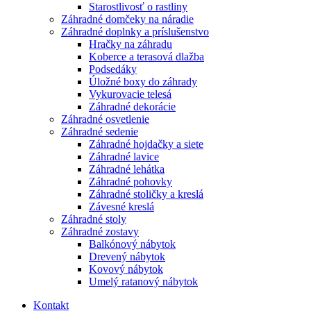
Starostlivosť o rastliny
Záhradné domčeky na náradie
Záhradné doplnky a príslušenstvo
Hračky na záhradu
Koberce a terasová dlažba
Podsedáky
Úložné boxy do záhrady
Vykurovacie telesá
Záhradné dekorácie
Záhradné osvetlenie
Záhradné sedenie
Záhradné hojdačky a siete
Záhradné lavice
Záhradné lehátka
Záhradné pohovky
Záhradné stoličky a kreslá
Závesné kreslá
Záhradné stoly
Záhradné zostavy
Balkónový nábytok
Drevený nábytok
Kovový nábytok
Umelý ratanový nábytok
Kontakt