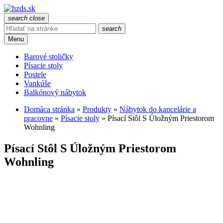
search
close
search
Menu
Barové stoličky
Písacie stoly
Postele
Vankúše
Balkónový nábytok
Domáca stránka
»
Produkty
»
Nábytok do kancelárie a
pracovne
»
Písacie stoly
»
Písací Stôl S Úložným Priestorom
Wohnling
Písací Stôl S Úložným Priestorom
Wohnling