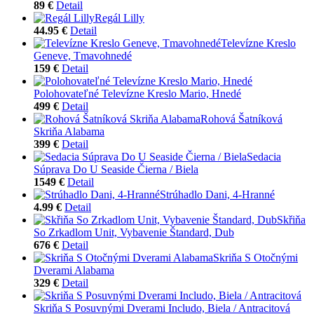
89 €
Detail
Regál Lilly
44.95 €
Detail
Televízne Kreslo
Geneve, Tmavohnedé
159 €
Detail
Polohovateľné Televízne Kreslo Mario, Hnedé
499 €
Detail
Rohová Šatníková
Skriňa Alabama
399 €
Detail
Sedacia
Súprava Do U Seaside Čierna / Biela
1549 €
Detail
Strúhadlo Dani, 4-Hranné
4.99 €
Detail
Skřiňa
So Zrkadlom Unit, Vybavenie Štandard, Dub
676 €
Detail
Skriňa S Otočnými
Dverami Alabama
329 €
Detail
Skriňa S Posuvnými Dverami Includo, Biela / Antracitová