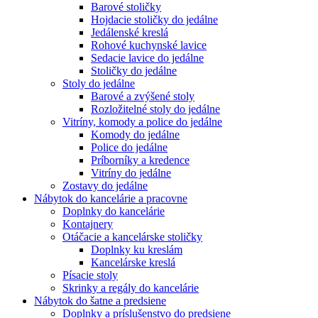
Barové stoličky
Hojdacie stoličky do jedálne
Jedálenské kreslá
Rohové kuchynské lavice
Sedacie lavice do jedálne
Stoličky do jedálne
Stoly do jedálne
Barové a zvýšené stoly
Rozložitelné stoly do jedálne
Vitríny, komody a police do jedálne
Komody do jedálne
Police do jedálne
Príborníky a kredence
Vitríny do jedálne
Zostavy do jedálne
Nábytok do kancelárie a pracovne
Doplnky do kancelárie
Kontajnery
Otáčacie a kancelárske stoličky
Doplnky ku kreslám
Kancelárske kreslá
Písacie stoly
Skrinky a regály do kancelárie
Nábytok do šatne a predsiene
Doplnky a príslušenstvo do predsiene