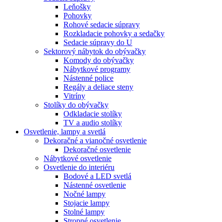
Leňošky
Pohovky
Rohové sedacie súpravy
Rozkladacie pohovky a sedačky
Sedacie súpravy do U
Sektorový nábytok do obývačky
Komody do obývačky
Nábytkové programy
Nástenné police
Regály a deliace steny
Vitríny
Stolíky do obývačky
Odkladacie stolíky
TV a audio stolíky
Osvetlenie, lampy a svetlá
Dekoračné a vianočné osvetlenie
Dekoračné osvetlenie
Nábytkové osvetlenie
Osvetlenie do interiéru
Bodové a LED svetlá
Nástenné osvetlenie
Nočné lampy
Stojacie lampy
Stolné lampy
Stropné osvetlenie