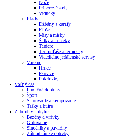
Nože
Príborové sady
Vidličky
Riady
Džbány a karafy
Fľaše
Misy a misky
Šálky a hrnčeky
Taniere
Termofľaše a termosky
Viacdielne jedálenské servisy
Varenie
Hrnce
Panvice
Pokrievky
Voľný čas
Funkčné doplnky
Šport
Stanovanie a kempovanie
Tašky a kufre
Záhradný nábytok
Bazény a vírivky
Grilovanie
Slnečníky a pavilóny
Záhradkárske potreby