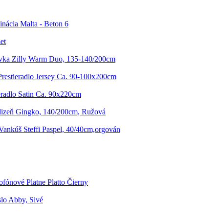
ácia Malta - Beton 6
et
vka Zilly Warm Duo, 135-140/200cm
Prestieradlo Jersey Ca. 90-100x200cm
eradlo Satin Ca. 90x220cm
lizeň Gingko, 140/200cm, Ružová
ankúš Steffi Paspel, 40/40cm,orgován
fónové Platne Platto Čierny
lo Abby, Sivé