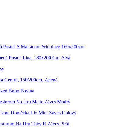
á Posteľ S Matracom Winnipeg 160x200cm
ená Posteľ Lina, 180x200 Cm, Sivá
ssy
a Gerard, 150/200cm, Zelená
lizeň Boho Bavlna
iestorom Na Hru Malte Záves Modrý
Tvare Domčeka Lio Mini Záves Fialový
iestorom Na Hru Toby R Záves Pirát