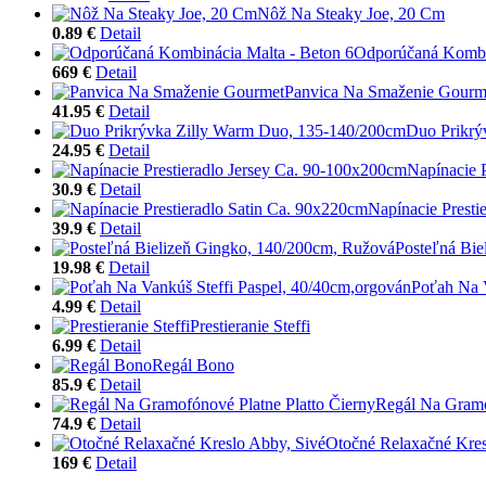
Nôž Na Steaky Joe, 20 Cm
0.89 €
Detail
Odporúčaná Kombin
669 €
Detail
Panvica Na Smaženie Gourm
41.95 €
Detail
Duo Prikrý
24.95 €
Detail
Napínacie 
30.9 €
Detail
Napínacie Presti
39.9 €
Detail
Posteľná Bie
19.98 €
Detail
Poťah Na V
4.99 €
Detail
Prestieranie Steffi
6.99 €
Detail
Regál Bono
85.9 €
Detail
Regál Na Gramo
74.9 €
Detail
Otočné Relaxačné Kres
169 €
Detail