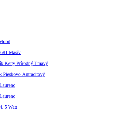
Mobil
.681 Masív
ík Ketty Prírodný Tmavý
k Pieskovo-Antracitový
 Laurenc
 Laurenc
4, 5 Watt