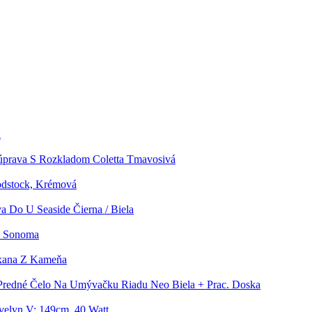
a
úprava S Rozkladom Coletta Tmavosivá
odstock, Krémová
a Do U Seaside Čierna / Biela
b Sonoma
xana Z Kameňa
Predné Čelo Na Umývačku Riadu Neo Biela + Prac. Doska
velyn V: 149cm, 40 Watt