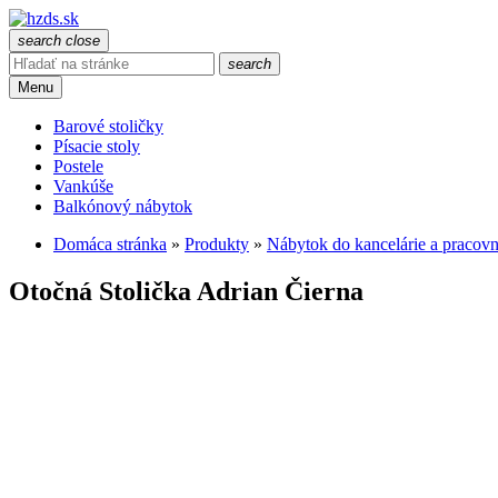
search
close
search
Menu
Barové stoličky
Písacie stoly
Postele
Vankúše
Balkónový nábytok
Domáca stránka
»
Produkty
»
Nábytok do kancelárie a pracov
Otočná Stolička Adrian Čierna