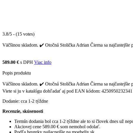
3.8/5 - (15 votes)
Väčšinou skladom. ✔️ Otočná Stolička Adrian Čierna sa najčastejšie p
589.00 €
s DPH
Viac info
Popis produktu
Väčšinou skladom. ✔️ Otočná Stolička Adrian Čierna sa najčastejšie p
Viete si ju v katalógu dohľadať aj pod EAN kódom: 4250950232341
Dodanie: cca 1-2 týždne
Recenzie, skúsenosti
Termín dodania bol cca 1-2 týždne ale to si človek dnes už ne
Akciovej cene 589.00 € som nemohol odolať.
Podľa heureky najlacnejšie na moebelix.sk