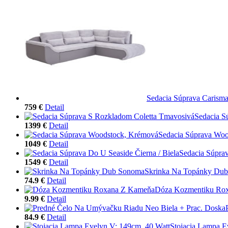
Sedacia Súprava Carism
759 €
Detail
Sedacia S
1399 €
Detail
Sedacia Súprava Wo
1049 €
Detail
Sedacia Súprav
1549 €
Detail
Skrinka Na Topánky Du
74.9 €
Detail
Dóza Kozmentiku Ro
9.99 €
Detail
84.9 €
Detail
Stojacia Lampa E