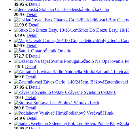
49.95 €
Detail
Jedálenská Stolička Cilia
29.9 €
Detail
Uskladňovací Box Chaos 
11.99 €
Detail
Sitko Do Drezu Easy, 18/1
4.49 €
Detail
Malý Uterák Cari
6.99 €
Detail
Šatník Ontario
572.7 €
Detail
Ležadlo Na Opaľovanie Po
119 €
Detail
Záhradná Lavica/l
369 €
Detail
Zatemňovací 
37.95 €
Detail
Závesné Svietidlo 69029-6
139 €
Detail
Stolová Súprava Lech
269 €
Detail
Podlahový Vysávač Himk
54.9 €
Detail
Sada
19.95 €
Detail