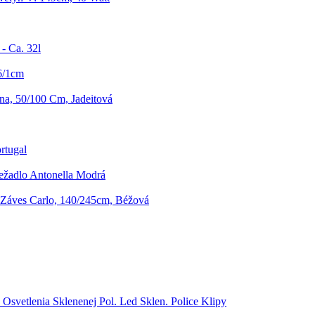
- Ca. 32l
6/1cm
na, 50/100 Cm, Jadeitová
rtugal
ežadlo Antonella Modrá
Záves Carlo, 140/245cm, Béžová
 Osvetlenia Sklenenej Pol. Led Sklen. Police Klipy