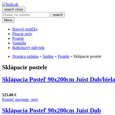
search
close
search
Menu
Barové stoličky
Písacie stoly
Postele
Vankúše
Balkónový nábytok
Domáca stránka
»
Spálne
»
Postele
»
Sklápacie postele
Sklápacie postele
Sklápacia Posteľ 90x200cm Juist Dub/biel
525.00 €
Pozrieť
navigate_next
Sklápacia Posteľ 90x200cm Juist Dub