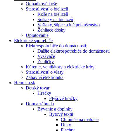
Odpadkové koše
Starostlivosť o bielizeň
Koše na bielizeň
Sušiaky na bielizeň
Vešiaky, štipce a iné príslušenstvo
Žehliace dosky
Upratovanie
Elektrické spotrebiče
Elektrospotrebiče do domácnosti
Dalšie elektrospotrebiče do domácnosti
Vysávače
Žehličky
Kúrenie, ventilátory a elektrické krby
Starostlivosť o vlasy
Zábavná elektronika
Heureka.sk
Detský tovar
Hračky
Plyšové hračky
Dom a záhrada
Bývanie a doplnky
Bytový textil
Chrániče na matrace
Deky
Plachty