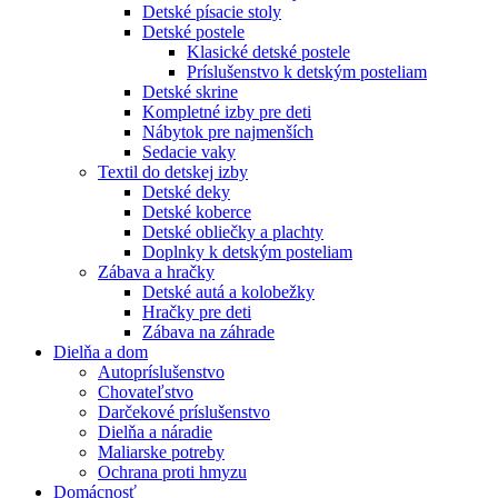
Detské písacie stoly
Detské postele
Klasické detské postele
Príslušenstvo k detským posteliam
Detské skrine
Kompletné izby pre deti
Nábytok pre najmenších
Sedacie vaky
Textil do detskej izby
Detské deky
Detské koberce
Detské obliečky a plachty
Doplnky k detským posteliam
Zábava a hračky
Detské autá a kolobežky
Hračky pre deti
Zábava na záhrade
Dielňa a dom
Autopríslušenstvo
Chovateľstvo
Darčekové príslušenstvo
Dielňa a náradie
Maliarske potreby
Ochrana proti hmyzu
Domácnosť