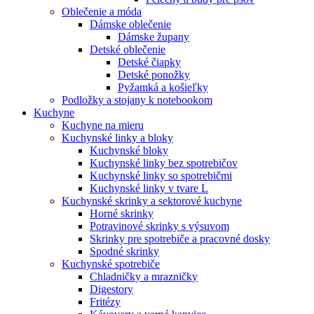
Oblečenie a móda
Dámske oblečenie
Dámske župany
Detské oblečenie
Detské čiapky
Detské ponožky
Pyžamká a košieľky
Podložky a stojany k notebookom
Kuchyne
Kuchyne na mieru
Kuchynské linky a bloky
Kuchynské bloky
Kuchynské linky bez spotrebičov
Kuchynské linky so spotrebičmi
Kuchynské linky v tvare L
Kuchynské skrinky a sektorové kuchyne
Horné skrinky
Potravinové skrinky s výsuvom
Skrinky pre spotrebiče a pracovné dosky
Spodné skrinky
Kuchynské spotrebiče
Chladničky a mrazničky
Digestory
Fritézy