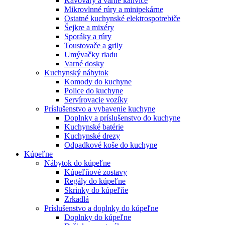
Kávovary a varné kanvice
Mikrovlnné rúry a minipekárne
Ostatné kuchynské elektrospotrebiče
Šejkre a mixéry
Sporáky a rúry
Toustovače a grily
Umývačky riadu
Varné dosky
Kuchynský nábytok
Komody do kuchyne
Police do kuchyne
Servírovacie vozíky
Príslušenstvo a vybavenie kuchyne
Doplnky a príslušenstvo do kuchyne
Kuchynské batérie
Kuchynské drezy
Odpadkové koše do kuchyne
Kúpeľne
Nábytok do kúpeľne
Kúpeľňové zostavy
Regály do kúpeľne
Skrinky do kúpeľňe
Zrkadlá
Príslušenstvo a doplnky do kúpeľne
Doplnky do kúpeľne