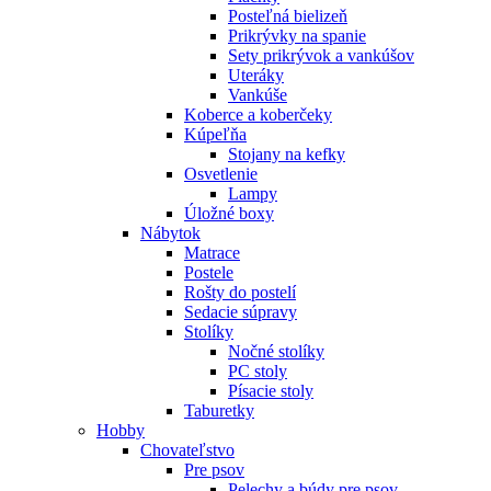
Posteľná bielizeň
Prikrývky na spanie
Sety prikrývok a vankúšov
Uteráky
Vankúše
Koberce a koberčeky
Kúpeľňa
Stojany na kefky
Osvetlenie
Lampy
Úložné boxy
Nábytok
Matrace
Postele
Rošty do postelí
Sedacie súpravy
Stolíky
Nočné stolíky
PC stoly
Písacie stoly
Taburetky
Hobby
Chovateľstvo
Pre psov
Pelechy a búdy pre psov