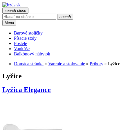
search
close
search
Menu
Barové stoličky
Písacie stoly
Postele
Vankúše
Balkónový nábytok
Domáca stránka
»
Varenie a stolovanie
»
Príbory
»
Lyžice
Lyžice
Lyžica Elegance