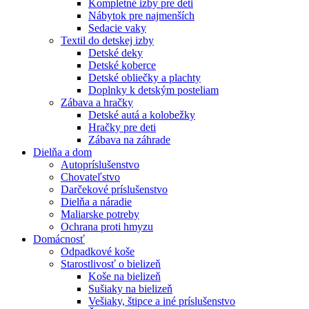
Kompletné izby pre deti
Nábytok pre najmenších
Sedacie vaky
Textil do detskej izby
Detské deky
Detské koberce
Detské obliečky a plachty
Doplnky k detským posteliam
Zábava a hračky
Detské autá a kolobežky
Hračky pre deti
Zábava na záhrade
Dielňa a dom
Autopríslušenstvo
Chovateľstvo
Darčekové príslušenstvo
Dielňa a náradie
Maliarske potreby
Ochrana proti hmyzu
Domácnosť
Odpadkové koše
Starostlivosť o bielizeň
Koše na bielizeň
Sušiaky na bielizeň
Vešiaky, štipce a iné príslušenstvo