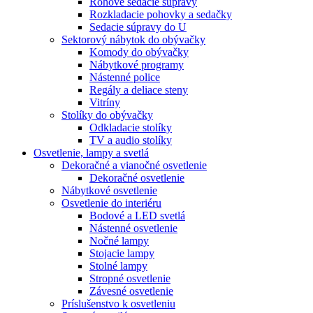
Rohové sedacie súpravy
Rozkladacie pohovky a sedačky
Sedacie súpravy do U
Sektorový nábytok do obývačky
Komody do obývačky
Nábytkové programy
Nástenné police
Regály a deliace steny
Vitríny
Stolíky do obývačky
Odkladacie stolíky
TV a audio stolíky
Osvetlenie, lampy a svetlá
Dekoračné a vianočné osvetlenie
Dekoračné osvetlenie
Nábytkové osvetlenie
Osvetlenie do interiéru
Bodové a LED svetlá
Nástenné osvetlenie
Nočné lampy
Stojacie lampy
Stolné lampy
Stropné osvetlenie
Závesné osvetlenie
Príslušenstvo k osvetleniu