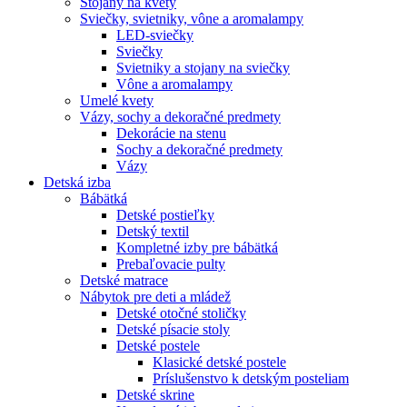
Stojany na kvety
Sviečky, svietniky, vône a aromalampy
LED-sviečky
Sviečky
Svietniky a stojany na sviečky
Vône a aromalampy
Umelé kvety
Vázy, sochy a dekoračné predmety
Dekorácie na stenu
Sochy a dekoračné predmety
Vázy
Detská izba
Bábätká
Detské postieľky
Detský textil
Kompletné izby pre bábätká
Prebaľovacie pulty
Detské matrace
Nábytok pre deti a mládež
Detské otočné stoličky
Detské písacie stoly
Detské postele
Klasické detské postele
Príslušenstvo k detským posteliam
Detské skrine