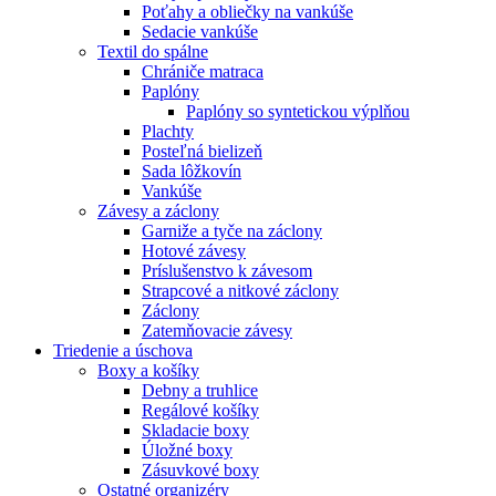
Poťahy a obliečky na vankúše
Sedacie vankúše
Textil do spálne
Chrániče matraca
Paplóny
Paplóny so syntetickou výplňou
Plachty
Posteľná bielizeň
Sada lôžkovín
Vankúše
Závesy a záclony
Garniže a tyče na záclony
Hotové závesy
Príslušenstvo k závesom
Strapcové a nitkové záclony
Záclony
Zatemňovacie závesy
Triedenie a úschova
Boxy a košíky
Debny a truhlice
Regálové košíky
Skladacie boxy
Úložné boxy
Zásuvkové boxy
Ostatné organizéry