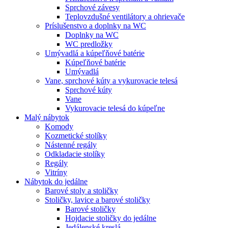
Sprchové závesy
Teplovzdušné ventilátory a ohrievače
Príslušenstvo a doplnky na WC
Doplnky na WC
WC predložky
Umývadlá a kúpeľňové batérie
Kúpeľňové batérie
Umývadlá
Vane, sprchové kúty a vykurovacie telesá
Sprchové kúty
Vane
Vykurovacie telesá do kúpeľne
Malý nábytok
Komody
Kozmetické stolíky
Nástenné regály
Odkladacie stolíky
Regály
Vitríny
Nábytok do jedálne
Barové stoly a stoličky
Stoličky, lavice a barové stoličky
Barové stoličky
Hojdacie stoličky do jedálne
Jedálenské kreslá