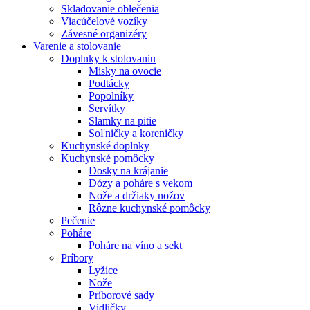
Skladovanie oblečenia
Viacúčelové vozíky
Závesné organizéry
Varenie a stolovanie
Doplnky k stolovaniu
Misky na ovocie
Podtácky
Popolníky
Servítky
Slamky na pitie
Soľničky a koreničky
Kuchynské doplnky
Kuchynské pomôcky
Dosky na krájanie
Dózy a poháre s vekom
Nože a držiaky nožov
Rôzne kuchynské pomôcky
Pečenie
Poháre
Poháre na víno a sekt
Príbory
Lyžice
Nože
Príborové sady
Vidličky