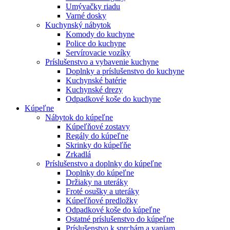
Umývačky riadu
Varné dosky
Kuchynský nábytok
Komody do kuchyne
Police do kuchyne
Servírovacie vozíky
Príslušenstvo a vybavenie kuchyne
Doplnky a príslušenstvo do kuchyne
Kuchynské batérie
Kuchynské drezy
Odpadkové koše do kuchyne
Kúpeľne
Nábytok do kúpeľne
Kúpeľňové zostavy
Regály do kúpeľne
Skrinky do kúpeľňe
Zrkadlá
Príslušenstvo a doplnky do kúpeľne
Doplnky do kúpeľne
Držiaky na uteráky
Froté osušky a uteráky
Kúpeľňové predložky
Odpadkové koše do kúpeľne
Ostatné príslušenstvo do kúpeľne
Príslušenstvo k sprchám a vaniam