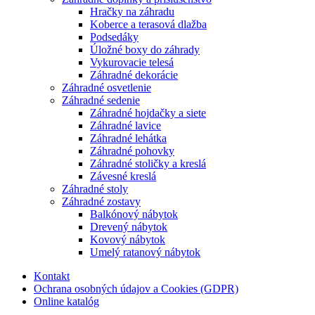
Hračky na záhradu
Koberce a terasová dlažba
Podsedáky
Úložné boxy do záhrady
Vykurovacie telesá
Záhradné dekorácie
Záhradné osvetlenie
Záhradné sedenie
Záhradné hojdačky a siete
Záhradné lavice
Záhradné lehátka
Záhradné pohovky
Záhradné stoličky a kreslá
Závesné kreslá
Záhradné stoly
Záhradné zostavy
Balkónový nábytok
Drevený nábytok
Kovový nábytok
Umelý ratanový nábytok
Kontakt
Ochrana osobných údajov a Cookies (GDPR)
Online katalóg