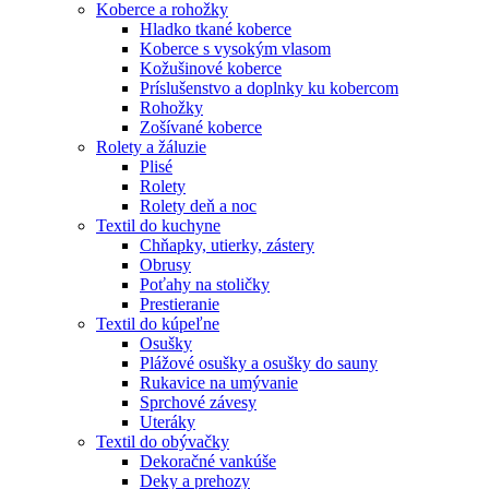
Koberce a rohožky
Hladko tkané koberce
Koberce s vysokým vlasom
Kožušinové koberce
Príslušenstvo a doplnky ku kobercom
Rohožky
Zošívané koberce
Rolety a žáluzie
Plisé
Rolety
Rolety deň a noc
Textil do kuchyne
Chňapky, utierky, zástery
Obrusy
Poťahy na stoličky
Prestieranie
Textil do kúpeľne
Osušky
Plážové osušky a osušky do sauny
Rukavice na umývanie
Sprchové závesy
Uteráky
Textil do obývačky
Dekoračné vankúše
Deky a prehozy