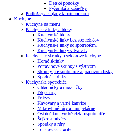
Detské ponožky
Pyžamká a košieľky
Podložky a stojany k notebookom
Kuchyne
Kuchyne na mieru
Kuchynské linky a bloky
Kuchynské bloky
Kuchynské linky bez spotrebičov
Kuchynské linky so spotrebičmi
Kuchynské linky v tvare L
Kuchynské skrinky a sektorové kuchyne
Horné skrinky
Potravinové skrinky s výsuvom
Skrinky pre spotrebiče a pracovné dosky
Spodné skrinky
Kuchynské spotrebiče
Chladničky a mrazničky
Digestory
Fritézy
Kávovary a varné kanvice
Mikrovlnné rúry a minipekárne
Ostatné kuchynské elektrospotrebiče
Šejkre a mixéry
Sporáky a rúry
Toustovače a grily