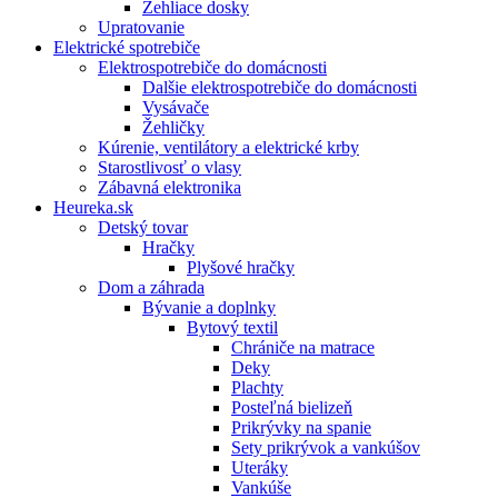
Žehliace dosky
Upratovanie
Elektrické spotrebiče
Elektrospotrebiče do domácnosti
Dalšie elektrospotrebiče do domácnosti
Vysávače
Žehličky
Kúrenie, ventilátory a elektrické krby
Starostlivosť o vlasy
Zábavná elektronika
Heureka.sk
Detský tovar
Hračky
Plyšové hračky
Dom a záhrada
Bývanie a doplnky
Bytový textil
Chrániče na matrace
Deky
Plachty
Posteľná bielizeň
Prikrývky na spanie
Sety prikrývok a vankúšov
Uteráky
Vankúše