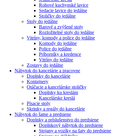
Rohové kuchynské lavice
Sedacie lavice do jedálne
Stoličky do jedálne
Stoly do jedálne
Barové a zvýšené stoly
Rozložitelné stoly do jedálne
Vitríny, komody a police do jedálne
Komody do jedálne
Police do jedálne
Príborníky a kredence
Vitríny do jedálne
Zostavy do jedálne
Nábytok do kancelárie a pracovne
Doplnky do kancelárie
Kontajnery
Otáčacie a kancelárske stoličky
Doplnky ku kreslám
Kancelárske kreslá
Písacie stoly
Skrinky a regály do kancelárie
Nábytok do šatne a predsiene
Doplnky a príslušenstvo do predsiene
Doplnkový nábytok do predsiene
Stojany a vozíky na šaty do predsiene