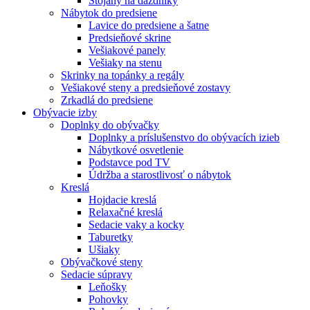
Stojany na dáždníky
Nábytok do predsiene
Lavice do predsiene a šatne
Predsieňové skrine
Vešiakové panely
Vešiaky na stenu
Skrinky na topánky a regály
Vešiakové steny a predsieňové zostavy
Zrkadlá do predsiene
Obývacie izby
Doplnky do obývačky
Doplnky a príslušenstvo do obývacích izieb
Nábytkové osvetlenie
Podstavce pod TV
Údržba a starostlivosť o nábytok
Kreslá
Hojdacie kreslá
Relaxačné kreslá
Sedacie vaky a kocky
Taburetky
Ušiaky
Obývačkové steny
Sedacie súpravy
Leňošky
Pohovky