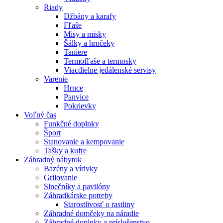
Riady
Džbány a karafy
Fľaše
Misy a misky
Šálky a hrnčeky
Taniere
Termofľaše a termosky
Viacdielne jedálenské servisy
Varenie
Hrnce
Panvice
Pokrievky
Voľný čas
Funkčné doplnky
Šport
Stanovanie a kempovanie
Tašky a kufre
Záhradný nábytok
Bazény a vírivky
Grilovanie
Slnečníky a pavilóny
Záhradkárske potreby
Starostlivosť o rastliny
Záhradné domčeky na náradie
Záhradné doplnky a príslušenstvo