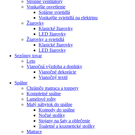
Stropné ventilátory
Vonkajšie osvetlenie
Solárne svietidlá
Vonkajšie svietidlá na elektrinu
Žiarovky
Klasické žiarovky
LED žiarovky
Žiarovky a svietidlá
Klasické žiarovky
LED žiarovky
Sezónny tovar
Leto
Vianočná výzdoba a doplnky
Vianočné dekorácie
Vianočný textil
Spálne
Chrániče matraca a toppery
Kompletné spálne
Lamelové rošty
Malý nábytok do spálne
Komody do spálne
Nočné stolíky
Stojany na šaty a oblečenie
Toaletné a kozmetické stolíky
Matrace