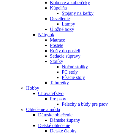
Koberce a koberčeky
Kúpeľňa
Stojany na kefky
Osvetlenie
Lampy
Úložné boxy
Nábytok
Matrace
Postele
Rošty do postelí
Sedacie súpravy
Stolíky
Nočné stolíky
PC stoly
Písacie stoly
Taburetky
Hobby
Chovateľstvo
Pre psov
Pelechy a búdy pre psov
Oblečenie a móda
Dámske oblečenie
Dámske župany
Detské oblečenie
Detské čiapky