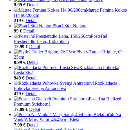
9.99 €
Detail
Matrac Femina Kokos
H4 90/200cm
219 €
Detail
Písací Stôl Neptun
99 €
Detail
Posteľné
Prestieradlo Lena, 150/250cm
12.99 €
Detail
Plytký Tanier Brigitte, Ø:
25cm
0.99 €
Detail
Rozkladacia Pohovka
Lusia Sivá
949 €
Detail
Rozkladacia
Pohovka Svenja Antracitová
479 €
Detail
Posteľná Bielizeň
Premium Strieborná
17.89 €
Detail
Poťah Na
Vankúš Mary Samt, 45/45cm, Biela
7.99 €
Detail