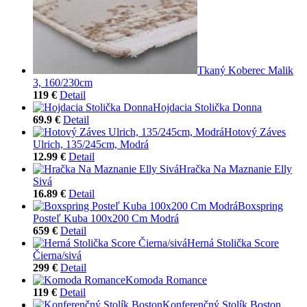
Tkaný Koberec Malik
3, 160/230cm
119 €
Detail
Hojdacia Stolička Donna
69.9 €
Detail
Hotový Záves
Ulrich, 135/245cm, Modrá
12.99 €
Detail
Hračka Na Maznanie Elly
Sivá
16.89 €
Detail
Boxspring
Posteľ Kuba 100x200 Cm Modrá
659 €
Detail
Herná Stolička Score
Čierna/sivá
299 €
Detail
Komoda Romance
119 €
Detail
Konferenčný Stolík Boston