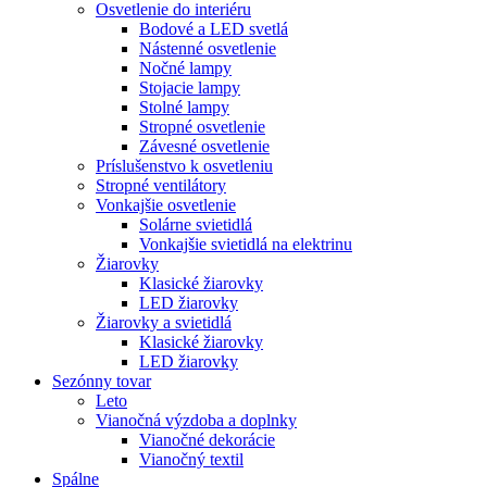
Osvetlenie do interiéru
Bodové a LED svetlá
Nástenné osvetlenie
Nočné lampy
Stojacie lampy
Stolné lampy
Stropné osvetlenie
Závesné osvetlenie
Príslušenstvo k osvetleniu
Stropné ventilátory
Vonkajšie osvetlenie
Solárne svietidlá
Vonkajšie svietidlá na elektrinu
Žiarovky
Klasické žiarovky
LED žiarovky
Žiarovky a svietidlá
Klasické žiarovky
LED žiarovky
Sezónny tovar
Leto
Vianočná výzdoba a doplnky
Vianočné dekorácie
Vianočný textil
Spálne