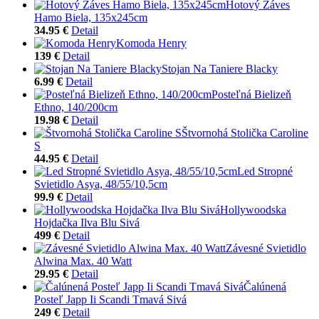
Hotový Záves
Hamo Biela, 135x245cm
34.95 €
Detail
Komoda Henry
139 €
Detail
Stojan Na Taniere Blacky
6.99 €
Detail
Posteľná Bielizeň
Ethno, 140/200cm
19.98 €
Detail
Štvornohá Stolička Caroline
S
44.95 €
Detail
Led Stropné
Svietidlo Asya, 48/55/10,5cm
99.9 €
Detail
Hollywoodska
Hojdačka Ilva Blu Sivá
499 €
Detail
Závesné Svietidlo
Alwina Max. 40 Watt
29.95 €
Detail
Čalúnená
Posteľ Japp Ii Scandi Tmavá Sivá
249 €
Detail