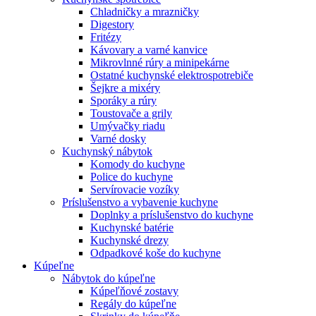
Chladničky a mrazničky
Digestory
Fritézy
Kávovary a varné kanvice
Mikrovlnné rúry a minipekárne
Ostatné kuchynské elektrospotrebiče
Šejkre a mixéry
Sporáky a rúry
Toustovače a grily
Umývačky riadu
Varné dosky
Kuchynský nábytok
Komody do kuchyne
Police do kuchyne
Servírovacie vozíky
Príslušenstvo a vybavenie kuchyne
Doplnky a príslušenstvo do kuchyne
Kuchynské batérie
Kuchynské drezy
Odpadkové koše do kuchyne
Kúpeľne
Nábytok do kúpeľne
Kúpeľňové zostavy
Regály do kúpeľne