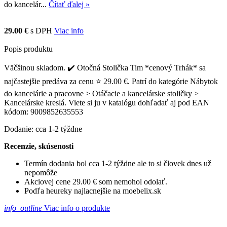
do kancelár...
Čítať ďalej »
29.00 €
s DPH
Viac info
Popis produktu
Väčšinou skladom. ✔️ Otočná Stolička Tim *cenový Trhák* sa
najčastejšie predáva za cenu ⭐ 29.00 €. Patrí do kategórie Nábytok
do kancelárie a pracovne > Otáčacie a kancelárske stoličky >
Kancelárske kreslá. Viete si ju v katalógu dohľadať aj pod EAN
kódom: 9009852635553
Dodanie: cca 1-2 týždne
Recenzie, skúsenosti
Termín dodania bol cca 1-2 týždne ale to si človek dnes už
nepomôže
Akciovej cene 29.00 € som nemohol odolať.
Podľa heureky najlacnejšie na moebelix.sk
info_outline
Viac info o produkte