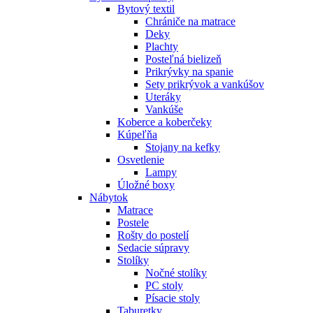
Bytový textil
Chrániče na matrace
Deky
Plachty
Posteľná bielizeň
Prikrývky na spanie
Sety prikrývok a vankúšov
Uteráky
Vankúše
Koberce a koberčeky
Kúpeľňa
Stojany na kefky
Osvetlenie
Lampy
Úložné boxy
Nábytok
Matrace
Postele
Rošty do postelí
Sedacie súpravy
Stolíky
Nočné stolíky
PC stoly
Písacie stoly
Taburetky