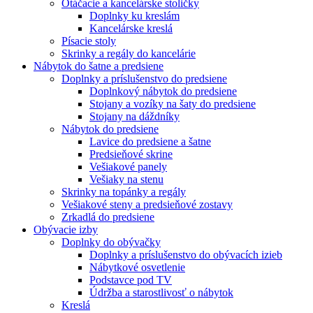
Otáčacie a kancelárske stoličky
Doplnky ku kreslám
Kancelárske kreslá
Písacie stoly
Skrinky a regály do kancelárie
Nábytok do šatne a predsiene
Doplnky a príslušenstvo do predsiene
Doplnkový nábytok do predsiene
Stojany a vozíky na šaty do predsiene
Stojany na dáždníky
Nábytok do predsiene
Lavice do predsiene a šatne
Predsieňové skrine
Vešiakové panely
Vešiaky na stenu
Skrinky na topánky a regály
Vešiakové steny a predsieňové zostavy
Zrkadlá do predsiene
Obývacie izby
Doplnky do obývačky
Doplnky a príslušenstvo do obývacích izieb
Nábytkové osvetlenie
Podstavce pod TV
Údržba a starostlivosť o nábytok
Kreslá