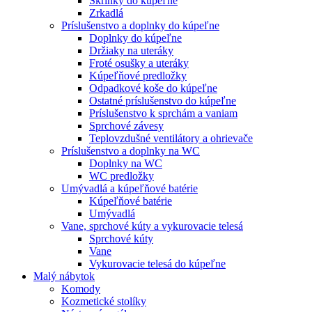
Skrinky do kúpeľňe
Zrkadlá
Príslušenstvo a doplnky do kúpeľne
Doplnky do kúpeľne
Držiaky na uteráky
Froté osušky a uteráky
Kúpeľňové predložky
Odpadkové koše do kúpeľne
Ostatné príslušenstvo do kúpeľne
Príslušenstvo k sprchám a vaniam
Sprchové závesy
Teplovzdušné ventilátory a ohrievače
Príslušenstvo a doplnky na WC
Doplnky na WC
WC predložky
Umývadlá a kúpeľňové batérie
Kúpeľňové batérie
Umývadlá
Vane, sprchové kúty a vykurovacie telesá
Sprchové kúty
Vane
Vykurovacie telesá do kúpeľne
Malý nábytok
Komody
Kozmetické stolíky