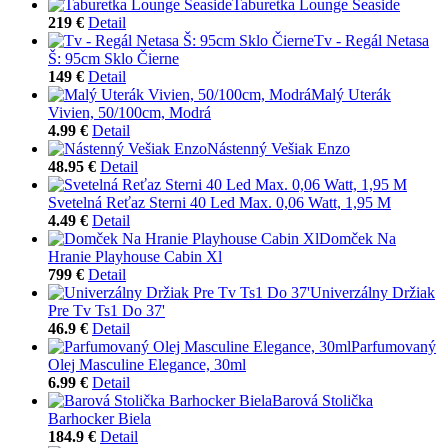
Taburetka Lounge Seaside
219 €
Detail
Tv - Regál Netasa
Š: 95cm Sklo Čierne
149 €
Detail
Malý Uterák
Vivien, 50/100cm, Modrá
4.99 €
Detail
Nástenný Vešiak Enzo
48.95 €
Detail
Svetelná Reťaz Sterni 40 Led Max. 0,06 Watt, 1,95 M
4.49 €
Detail
Domček Na
Hranie Playhouse Cabin Xl
799 €
Detail
Univerzálny Držiak
Pre Tv Ts1 Do 37'
46.9 €
Detail
Parfumovaný
Olej Masculine Elegance, 30ml
6.99 €
Detail
Barová Stolička
Barhocker Biela
184.9 €
Detail