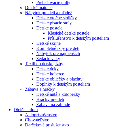
Prebaľovacie pulty
Detské matrace
Nábytok pre deti a mládež
Detské otočné stoličky
Detské písacie stoly
Detské postele
Klasické detské postele
Príslušenstvo k detským posteliam
Detské skrine
Kompletné izby pre deti
Nábytok pre najmenších
Sedacie vaky
Textil do detskej izby
Detské deky
Detské koberce
Detské obliečky a plachty
Doplnky k detským posteliam
Zábava a hračky
Detské autá a kolobežky
Hračky pre deti
Zábava na záhrade
Dielňa a dom
Autopríslušenstvo
Chovateľstvo
Darčekové príslušenstvo