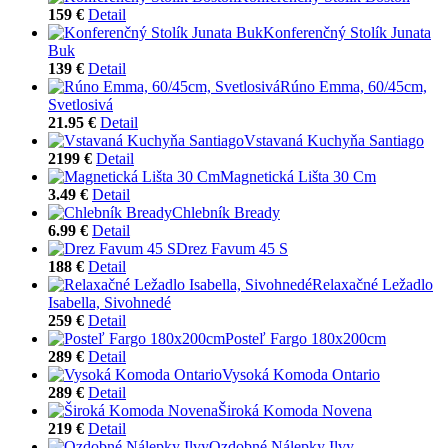
159 €
Detail
Konferenčný Stolík Junata
Buk
139 €
Detail
Rúno Emma, 60/45cm,
Svetlosivá
21.95 €
Detail
Vstavaná Kuchyňa Santiago
2199 €
Detail
Magnetická Lišta 30 Cm
3.49 €
Detail
Chlebník Bready
6.99 €
Detail
Drez Favum 45 S
188 €
Detail
Relaxačné Ležadlo
Isabella, Sivohnedé
259 €
Detail
Posteľ Fargo 180x200cm
289 €
Detail
Vysoká Komoda Ontario
289 €
Detail
Široká Komoda Novena
219 €
Detail
Ozdobné Nálepky Ilvy