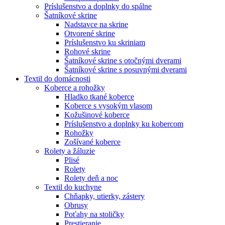
Príslušenstvo a doplnky do spálne
Šatníkové skrine
Nadstavce na skrine
Otvorené skrine
Príslušenstvo ku skriniam
Rohové skrine
Šatníkové skrine s otočnými dverami
Šatníkové skrine s posuvnými dverami
Textil do domácnosti
Koberce a rohožky
Hladko tkané koberce
Koberce s vysokým vlasom
Kožušinové koberce
Príslušenstvo a doplnky ku kobercom
Rohožky
Zošívané koberce
Rolety a žáluzie
Plisé
Rolety
Rolety deň a noc
Textil do kuchyne
Chňapky, utierky, zástery
Obrusy
Poťahy na stoličky
Prestieranie