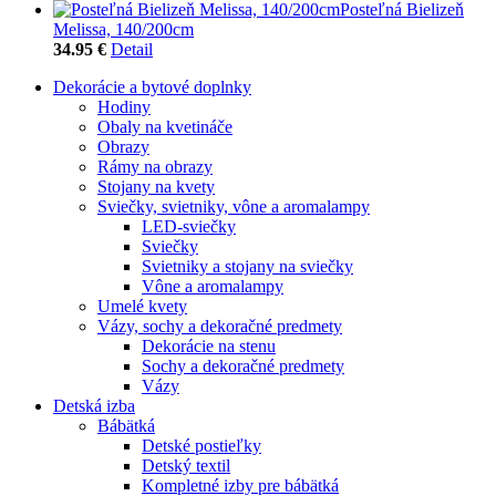
Posteľná Bielizeň
Melissa, 140/200cm
34.95 €
Detail
Dekorácie a bytové doplnky
Hodiny
Obaly na kvetináče
Obrazy
Rámy na obrazy
Stojany na kvety
Sviečky, svietniky, vône a aromalampy
LED-sviečky
Sviečky
Svietniky a stojany na sviečky
Vône a aromalampy
Umelé kvety
Vázy, sochy a dekoračné predmety
Dekorácie na stenu
Sochy a dekoračné predmety
Vázy
Detská izba
Bábätká
Detské postieľky
Detský textil
Kompletné izby pre bábätká