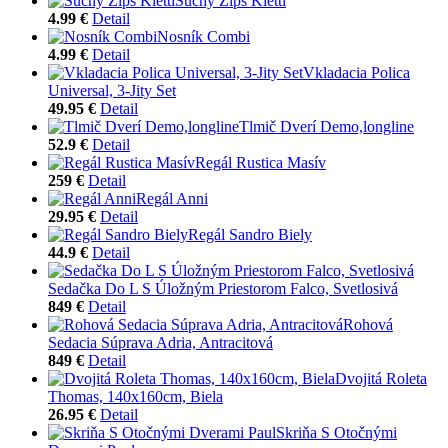
Suchý Zips Kletti
4.99 €
Detail
Nosník Combi
4.99 €
Detail
Vkladacia Polica
Universal, 3-Jity Set
49.95 €
Detail
Tlmič Dverí Demo,longline
52.9 €
Detail
Regál Rustica Masív
259 €
Detail
Regál Anni
29.95 €
Detail
Regál Sandro Biely
44.9 €
Detail
Sedačka Do L S Úložným Priestorom Falco, Svetlosivá
849 €
Detail
Rohová
Sedacia Súprava Adria, Antracitová
849 €
Detail
Dvojitá Roleta
Thomas, 140x160cm, Biela
26.95 €
Detail
Skriňa S Otočnými