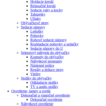
Hojdacie kreslá
Relaxačné kreslá
Sedacie vaky a kocky
Taburetky
Ušiaky
Obývačkové steny
Sedacie súpravy
Leňošky
Pohovky
Rohové sedacie súpravy
Rozkladacie pohovky a sedačky
Sedacie súpravy do U
Sektorový nábytok do obývačky
Komody do obývačky
Nábytkové programy
Nástenné police
Regály a deliace steny
Vitríny
Stolíky do obývačky
Odkladacie stolíky
TV a audio stolíky
Osvetlenie, lampy a svetlá
Dekoračné a vianočné osvetlenie
Dekoračné osvetlenie
Nábytkové osvetlenie