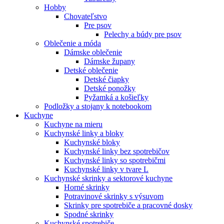
Hobby
Chovateľstvo
Pre psov
Pelechy a búdy pre psov
Oblečenie a móda
Dámske oblečenie
Dámske župany
Detské oblečenie
Detské čiapky
Detské ponožky
Pyžamká a košieľky
Podložky a stojany k notebookom
Kuchyne
Kuchyne na mieru
Kuchynské linky a bloky
Kuchynské bloky
Kuchynské linky bez spotrebičov
Kuchynské linky so spotrebičmi
Kuchynské linky v tvare L
Kuchynské skrinky a sektorové kuchyne
Horné skrinky
Potravinové skrinky s výsuvom
Skrinky pre spotrebiče a pracovné dosky
Spodné skrinky
Kuchynské spotrebiče