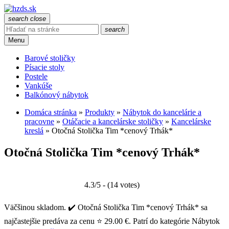
search
close
search
Menu
Barové stoličky
Písacie stoly
Postele
Vankúše
Balkónový nábytok
Domáca stránka
»
Produkty
»
Nábytok do kancelárie a
pracovne
»
Otáčacie a kancelárske stoličky
»
Kancelárske
kreslá
»
Otočná Stolička Tim *cenový Trhák*
Otočná Stolička Tim *cenový Trhák*
4.3/5 - (14 votes)
Väčšinou skladom. ✔️ Otočná Stolička Tim *cenový Trhák* sa
najčastejšie predáva za cenu ⭐ 29.00 €. Patrí do kategórie Nábytok