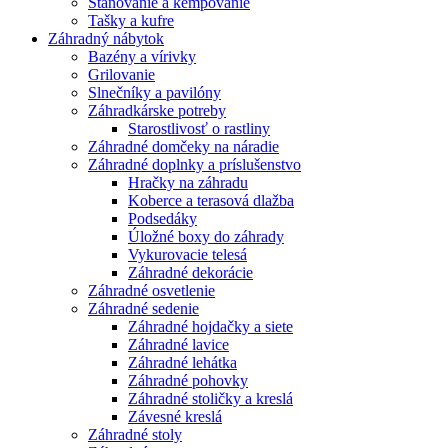
Stanovanie a kempovanie
Tašky a kufre
Záhradný nábytok
Bazény a vírivky
Grilovanie
Slnečníky a pavilóny
Záhradkárske potreby
Starostlivosť o rastliny
Záhradné domčeky na náradie
Záhradné doplnky a príslušenstvo
Hračky na záhradu
Koberce a terasová dlažba
Podsedáky
Úložné boxy do záhrady
Vykurovacie telesá
Záhradné dekorácie
Záhradné osvetlenie
Záhradné sedenie
Záhradné hojdačky a siete
Záhradné lavice
Záhradné lehátka
Záhradné pohovky
Záhradné stoličky a kreslá
Závesné kreslá
Záhradné stoly