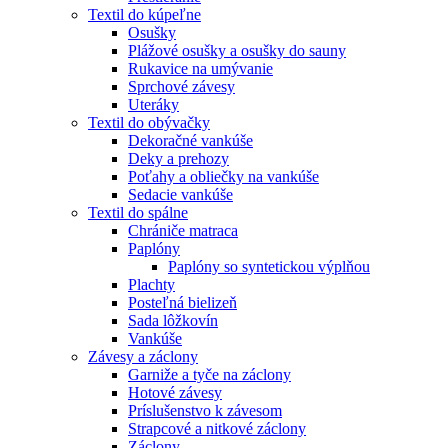
Textil do kúpeľne
Osušky
Plážové osušky a osušky do sauny
Rukavice na umývanie
Sprchové závesy
Uteráky
Textil do obývačky
Dekoračné vankúše
Deky a prehozy
Poťahy a obliečky na vankúše
Sedacie vankúše
Textil do spálne
Chrániče matraca
Paplóny
Paplóny so syntetickou výplňou
Plachty
Posteľná bielizeň
Sada lôžkovín
Vankúše
Závesy a záclony
Garniže a tyče na záclony
Hotové závesy
Príslušenstvo k závesom
Strapcové a nitkové záclony
Záclony