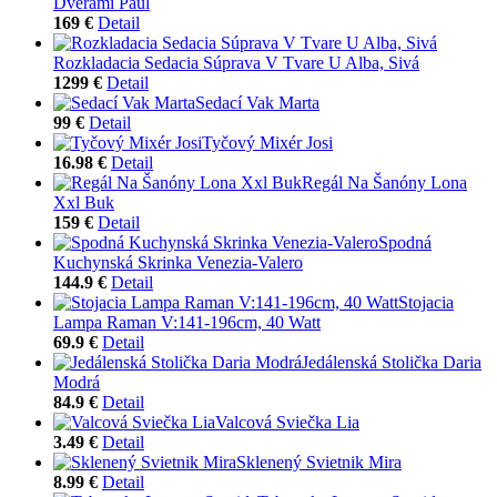
Dverami Paul
169 €
Detail
Rozkladacia Sedacia Súprava V Tvare U Alba, Sivá
1299 €
Detail
Sedací Vak Marta
99 €
Detail
Tyčový Mixér Josi
16.98 €
Detail
Regál Na Šanóny Lona
Xxl Buk
159 €
Detail
Spodná
Kuchynská Skrinka Venezia-Valero
144.9 €
Detail
Stojacia
Lampa Raman V:141-196cm, 40 Watt
69.9 €
Detail
Jedálenská Stolička Daria
Modrá
84.9 €
Detail
Valcová Sviečka Lia
3.49 €
Detail
Sklenený Svietnik Mira
8.99 €
Detail