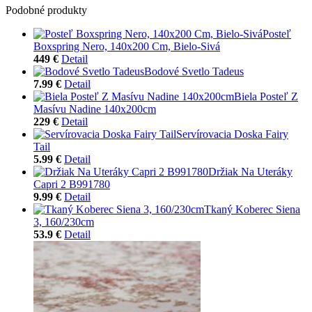
Podobné produkty
Posteľ
Boxspring Nero, 140x200 Cm, Bielo-Sivá
449 €
Detail
Bodové Svetlo Tadeus
7.99 €
Detail
Biela Posteľ Z
Masívu Nadine 140x200cm
229 €
Detail
Servírovacia Doska Fairy
Tail
5.99 €
Detail
Držiak Na Uteráky
Capri 2 B991780
9.99 €
Detail
Tkaný Koberec Siena
3, 160/230cm
53.9 €
Detail