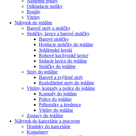
Nástenné regály
Odkladacie stolíky
Regály
Vitríny
Nábytok do jedálne
Barové stoly a stoličky
Stoličky, lavice a barové stoličky
Barové stoličky
Hojdacie stoličky do jedálne
Jedálenské kreslá
Rohové kuchynské lavice
Sedacie lavice do jedálne
Stoličky do jedálne
Stoly do jedálne
Barové a zvýšené stoly
Rozložitelné stoly do jedálne
Vitríny, komody a police do jedálne
Komody do jedálne
Police do jedálne
Príborníky a kredence
Vitríny do jedálne
Zostavy do jedálne
Nábytok do kancelárie a pracovne
Doplnky do kancelárie
Kontajnery