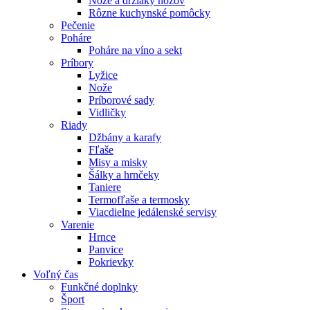
Nože a držiaky nožov
Rôzne kuchynské pomôcky
Pečenie
Poháre
Poháre na víno a sekt
Príbory
Lyžice
Nože
Príborové sady
Vidličky
Riady
Džbány a karafy
Fľaše
Misy a misky
Šálky a hrnčeky
Taniere
Termofľaše a termosky
Viacdielne jedálenské servisy
Varenie
Hrnce
Panvice
Pokrievky
Voľný čas
Funkčné doplnky
Šport