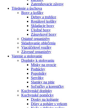
Zatemňovacie závesy
Triedenie a úschova
Boxy a košíky
Debny a truhlice
Regálové košíky
Skladacie boxy
Úložné boxy
Zásuvkové boxy
Ostatné organizéry
Skladovanie oblečenia
Viacúčelové vozíky
Závesné organizéry
Varenie a stolovanie
Doplnky k stolovaniu
Misky na ovocie
Podtácky
Popolníky
Servítky
Slamky na pitie
Soľničky a koreničky
Kuchynské doplnky
Kuchynské pomôcky
Dosky na krájanie
Dózy a poháre s vekom