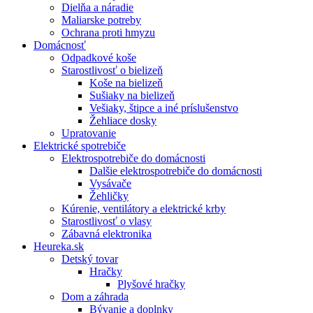
Dielňa a náradie
Maliarske potreby
Ochrana proti hmyzu
Domácnosť
Odpadkové koše
Starostlivosť o bielizeň
Koše na bielizeň
Sušiaky na bielizeň
Vešiaky, štipce a iné príslušenstvo
Žehliace dosky
Upratovanie
Elektrické spotrebiče
Elektrospotrebiče do domácnosti
Dalšie elektrospotrebiče do domácnosti
Vysávače
Žehličky
Kúrenie, ventilátory a elektrické krby
Starostlivosť o vlasy
Zábavná elektronika
Heureka.sk
Detský tovar
Hračky
Plyšové hračky
Dom a záhrada
Bývanie a doplnky