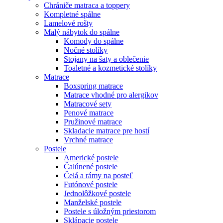
Chrániče matraca a toppery
Kompletné spálne
Lamelové rošty
Malý nábytok do spálne
Komody do spálne
Nočné stolíky
Stojany na šaty a oblečenie
Toaletné a kozmetické stolíky
Matrace
Boxspring matrace
Matrace vhodné pro alergikov
Matracové sety
Penové matrace
Pružinové matrace
Skladacie matrace pre hostí
Vrchné matrace
Postele
Americké postele
Čalúnené postele
Čelá a rámy na posteľ
Futónové postele
Jednolôžkové postele
Manželské postele
Postele s úložným priestorom
Sklápacie postele