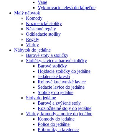
Vane
Vykurovacie telesá do kúpeľne
Malý nábytok
Komody
Kozmetické stolíky
Nástenné regály
Odkladacie stolíky
Regály
Vitríny
Nábytok do jedálne
Barové stoly a stoličky
Stoličky, lavice a barové stoličky
Barové stoličky
Hojdacie stoličky do jedálne
Jedálenské kreslá
Rohové kuchynské lavice
Sedacie lavice do jedálne
Stoličky do jedálne
Stoly do jedálne
Barové a zvýšené stoly
Rozložitelné stoly do jedálne
Vitríny, komody a police do jedálne
Komody do jedálne
Police do jedálne
Príborníky a kredence