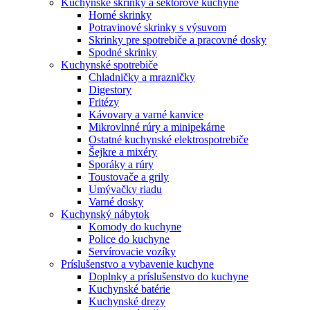
Kuchynské skrinky a sektorové kuchyne
Horné skrinky
Potravinové skrinky s výsuvom
Skrinky pre spotrebiče a pracovné dosky
Spodné skrinky
Kuchynské spotrebiče
Chladničky a mrazničky
Digestory
Fritézy
Kávovary a varné kanvice
Mikrovlnné rúry a minipekárne
Ostatné kuchynské elektrospotrebiče
Šejkre a mixéry
Sporáky a rúry
Toustovače a grily
Umývačky riadu
Varné dosky
Kuchynský nábytok
Komody do kuchyne
Police do kuchyne
Servírovacie vozíky
Príslušenstvo a vybavenie kuchyne
Doplnky a príslušenstvo do kuchyne
Kuchynské batérie
Kuchynské drezy