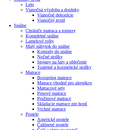
Leto
Vianočná výzdoba a doplnky
Vianočné dekorácie
Vianočný textil
Spálne
Chrániče matraca a toppery
Kompletné spálne
Lamelové rošty
Malý nábytok do spálne
Komody do spálne
Nočné stolíky
Stojany na šaty a oblečenie
Toaletné a kozmetické stolíky
Matrace
Boxspring matrace
Matrace vhodné pro alergikov
Matracové sety
Penové matrace
Pružinové matrace
Skladacie matrace pre hostí
Vrchné matrace
Postele
Americké postele
Čalúnené postele
Čelá a rámy na posteľ