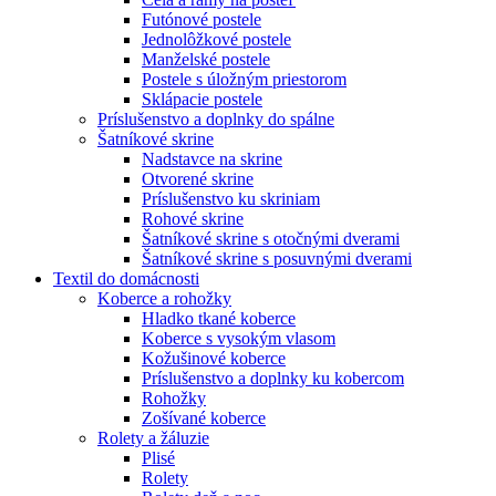
Futónové postele
Jednolôžkové postele
Manželské postele
Postele s úložným priestorom
Sklápacie postele
Príslušenstvo a doplnky do spálne
Šatníkové skrine
Nadstavce na skrine
Otvorené skrine
Príslušenstvo ku skriniam
Rohové skrine
Šatníkové skrine s otočnými dverami
Šatníkové skrine s posuvnými dverami
Textil do domácnosti
Koberce a rohožky
Hladko tkané koberce
Koberce s vysokým vlasom
Kožušinové koberce
Príslušenstvo a doplnky ku kobercom
Rohožky
Zošívané koberce
Rolety a žáluzie
Plisé
Rolety