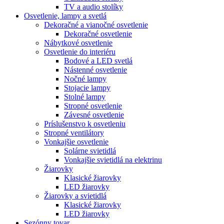
TV a audio stolíky
Osvetlenie, lampy a svetlá
Dekoračné a vianočné osvetlenie
Dekoračné osvetlenie
Nábytkové osvetlenie
Osvetlenie do interiéru
Bodové a LED svetlá
Nástenné osvetlenie
Nočné lampy
Stojacie lampy
Stolné lampy
Stropné osvetlenie
Závesné osvetlenie
Príslušenstvo k osvetleniu
Stropné ventilátory
Vonkajšie osvetlenie
Solárne svietidlá
Vonkajšie svietidlá na elektrinu
Žiarovky
Klasické žiarovky
LED žiarovky
Žiarovky a svietidlá
Klasické žiarovky
LED žiarovky
Sezónny tovar