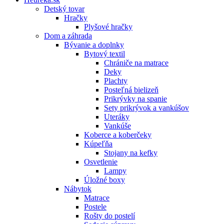
Detský tovar
Hračky
Plyšové hračky
Dom a záhrada
Bývanie a doplnky
Bytový textil
Chrániče na matrace
Deky
Plachty
Posteľná bielizeň
Prikrývky na spanie
Sety prikrývok a vankúšov
Uteráky
Vankúše
Koberce a koberčeky
Kúpeľňa
Stojany na kefky
Osvetlenie
Lampy
Úložné boxy
Nábytok
Matrace
Postele
Rošty do postelí