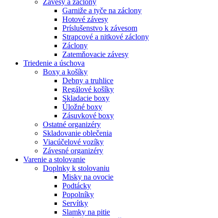
Závesy a záclony
Garniže a tyče na záclony
Hotové závesy
Príslušenstvo k závesom
Strapcové a nitkové záclony
Záclony
Zatemňovacie závesy
Triedenie a úschova
Boxy a košíky
Debny a truhlice
Regálové košíky
Skladacie boxy
Úložné boxy
Zásuvkové boxy
Ostatné organizéry
Skladovanie oblečenia
Viacúčelové vozíky
Závesné organizéry
Varenie a stolovanie
Doplnky k stolovaniu
Misky na ovocie
Podtácky
Popolníky
Servítky
Slamky na pitie