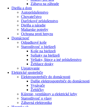
Zábava na záhrade
Dielňa a dom
Autopríslušenstvo
Chovateľstvo
Darčekové príslušenstvo
Dielňa a náradie
Maliarske potreby
Ochrana proti hmyzu
Domácnosť
Odpadkové koše
Starostlivosť o bielizeň
Koše na bielizeň
Sušiaky na bielizeň
Vešiaky, štipce a iné príslušenstvo
Žehliace dosky
Upratovanie
Elektrické spotrebiče
Elektrospotrebiče do domácnosti
Dalšie elektrospotrebiče do domácnosti
Vysávače
Žehličky
Kúrenie, ventilátory a elektrické krby
Starostlivosť o vlasy
Zábavná elektronika
Heureka.sk