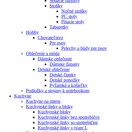
Sedacie súpravy
Stolíky
Nočné stolíky
PC stoly
Písacie stoly
Taburetky
Hobby
Chovateľstvo
Pre psov
Pelechy a búdy pre psov
Oblečenie a móda
Dámske oblečenie
Dámske župany
Detské oblečenie
Detské čiapky
Detské ponožky
Pyžamká a košieľky
Podložky a stojany k notebookom
Kuchyne
Kuchyne na mieru
Kuchynské linky a bloky
Kuchynské bloky
Kuchynské linky bez spotrebičov
Kuchynské linky so spotrebičmi
Kuchynské linky v tvare L