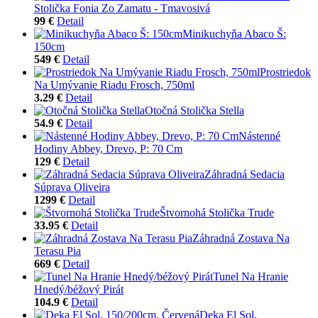
Stolička Fonia Zo Zamatu - Tmavosivá
99 €
Detail
Minikuchyňa Abaco Š:
150cm
549 €
Detail
Prostriedok
Na Umývanie Riadu Frosch, 750ml
3.29 €
Detail
Otočná Stolička Stella
54.9 €
Detail
Nástenné
Hodiny Abbey, Drevo, P: 70 Cm
129 €
Detail
Záhradná Sedacia
Súprava Oliveira
1299 €
Detail
Štvornohá Stolička Trude
33.95 €
Detail
Záhradná Zostava Na
Terasu Pia
669 €
Detail
Tunel Na Hranie
Hnedý/béžový Pirát
104.9 €
Detail
Deka El Sol,