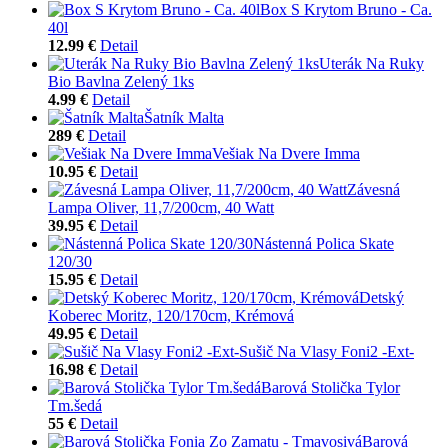
Box S Krytom Bruno - Ca.
40l
12.99 €
Detail
Uterák Na Ruky
Bio Bavlna Zelený 1ks
4.99 €
Detail
Šatník Malta
289 €
Detail
Vešiak Na Dvere Imma
10.95 €
Detail
Závesná
Lampa Oliver, 11,7/200cm, 40 Watt
39.95 €
Detail
Nástenná Polica Skate
120/30
15.95 €
Detail
Detský
Koberec Moritz, 120/170cm, Krémová
49.95 €
Detail
Sušič Na Vlasy Foni2 -Ext-
16.98 €
Detail
Barová Stolička Tylor
Tm.šedá
55 €
Detail
Barová