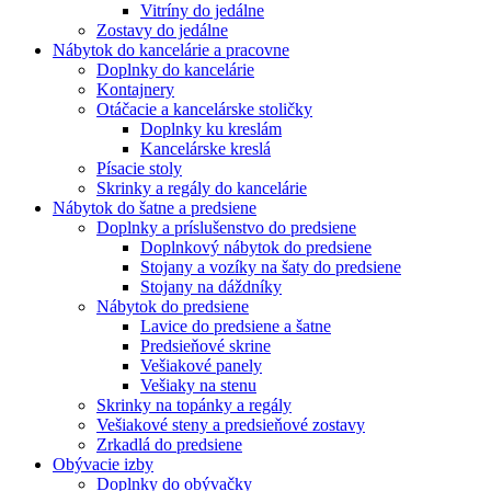
Vitríny do jedálne
Zostavy do jedálne
Nábytok do kancelárie a pracovne
Doplnky do kancelárie
Kontajnery
Otáčacie a kancelárske stoličky
Doplnky ku kreslám
Kancelárske kreslá
Písacie stoly
Skrinky a regály do kancelárie
Nábytok do šatne a predsiene
Doplnky a príslušenstvo do predsiene
Doplnkový nábytok do predsiene
Stojany a vozíky na šaty do predsiene
Stojany na dáždníky
Nábytok do predsiene
Lavice do predsiene a šatne
Predsieňové skrine
Vešiakové panely
Vešiaky na stenu
Skrinky na topánky a regály
Vešiakové steny a predsieňové zostavy
Zrkadlá do predsiene
Obývacie izby
Doplnky do obývačky