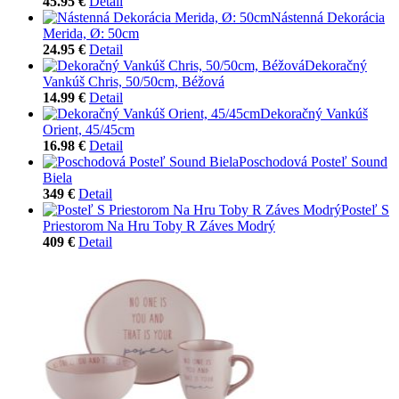
45.95 €
Detail
Nástenná Dekorácia
Merida, Ø: 50cm
24.95 €
Detail
Dekoračný
Vankúš Chris, 50/50cm, Béžová
14.99 €
Detail
Dekoračný Vankúš
Orient, 45/45cm
16.98 €
Detail
Poschodová Posteľ Sound
Biela
349 €
Detail
Posteľ S
Priestorom Na Hru Toby R Záves Modrý
409 €
Detail