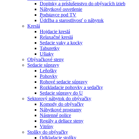
Doplnky a príslušenstvo do obývacích izieb
Nábytkové osvetlenie
Podstavce pod TV
Údržba a starostlivosť o nábytok
Kreslá
Hojdacie kreslá
Relaxačné kreslá
Sedacie vaky a kocky
Taburetky
Ušiaky
Obývačkové steny
Sedacie súpravy
Leňošky
Pohovky
Rohové sedacie súpravy
Rozkladacie pohovky a sedačky
Sedacie súpravy do U
Sektorový nábytok do obývačky
Komody do obývačky
Nábytkové programy
Nástenné police
Regály a deliace steny
Vitríny
Stolíky do obývačky
Odkladacie stolíky