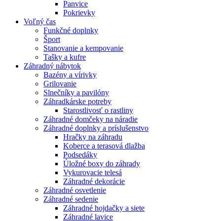
Panvice
Pokrievky
Voľný čas
Funkčné doplnky
Šport
Stanovanie a kempovanie
Tašky a kufre
Záhradný nábytok
Bazény a vírivky
Grilovanie
Slnečníky a pavilóny
Záhradkárske potreby
Starostlivosť o rastliny
Záhradné domčeky na náradie
Záhradné doplnky a príslušenstvo
Hračky na záhradu
Koberce a terasová dlažba
Podsedáky
Úložné boxy do záhrady
Vykurovacie telesá
Záhradné dekorácie
Záhradné osvetlenie
Záhradné sedenie
Záhradné hojdačky a siete
Záhradné lavice