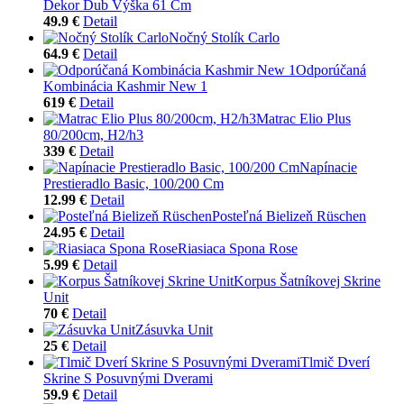
Dekor Dub Výška 61 Cm
49.9 €
Detail
Nočný Stolík Carlo
64.9 €
Detail
Odporúčaná
Kombinácia Kashmir New 1
619 €
Detail
Matrac Elio Plus
80/200cm, H2/h3
339 €
Detail
Napínacie
Prestieradlo Basic, 100/200 Cm
12.99 €
Detail
Posteľná Bielizeň Rüschen
24.95 €
Detail
Riasiaca Spona Rose
5.99 €
Detail
Korpus Šatníkovej Skrine
Unit
70 €
Detail
Zásuvka Unit
25 €
Detail
Tlmič Dverí
Skrine S Posuvnými Dverami
59.9 €
Detail