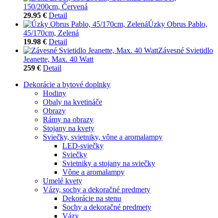
150/200cm, Červená
29.95 €
Detail
Úzky Obrus Pablo,
45/170cm, Zelená
19.98 €
Detail
Závesné Svietidlo
Jeanette, Max. 40 Watt
259 €
Detail
Dekorácie a bytové doplnky
Hodiny
Obaly na kvetináče
Obrazy
Rámy na obrazy
Stojany na kvety
Sviečky, svietniky, vône a aromalampy
LED-sviečky
Sviečky
Svietniky a stojany na sviečky
Vône a aromalampy
Umelé kvety
Vázy, sochy a dekoračné predmety
Dekorácie na stenu
Sochy a dekoračné predmety
Vázy