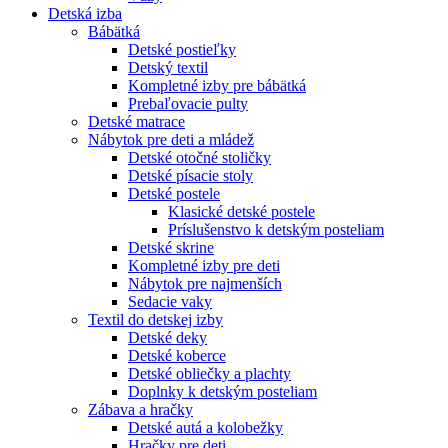
Detská izba
Bábätká
Detské postieľky
Detský textil
Kompletné izby pre bábätká
Prebaľovacie pulty
Detské matrace
Nábytok pre deti a mládež
Detské otočné stoličky
Detské písacie stoly
Detské postele
Klasické detské postele
Príslušenstvo k detským posteliam
Detské skrine
Kompletné izby pre deti
Nábytok pre najmenších
Sedacie vaky
Textil do detskej izby
Detské deky
Detské koberce
Detské obliečky a plachty
Doplnky k detským posteliam
Zábava a hračky
Detské autá a kolobežky
Hračky pre deti