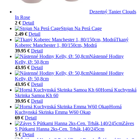
Dezertný Tanier Clouds
In Rose
2 €
Detail
Stojan Na Perá Cage
2.49 €
Detail
Tkaný
Koberec Manchester 1, 80/150cm, Modrá
39.95 €
Detail
Nástenné Hodiny
Kelly, Ø: 50,8cm
43.95 €
Detail
Nástenné Hodiny
Kelly, Ø: 50,8cm
43.95 €
Detail
Horná Kuchynská
Skrinka Samoa Kh 60
39.95 €
Detail
Horná
Kuchynská Skrinka Emma W60 Okap
69 €
Detail
Záves
S Pútkami Hanna 2ks-Cen. Trhák,140/245cm
5 €
Detail