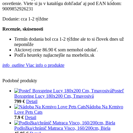
osvetlenie. Viete si ju v katalógu dohľadať aj pod EAN kódom:
9009852926231
Dodanie: cca 1-2 týždne
Recenzie, skúsenosti
Termín dodania bol cca 1-2 týždne ale to si človek dnes už
nepomôže
Akciovej cene 86.90 € som nemohol odolať.
Podľa heureky najlacnejšie na moebelix.sk
info_outline
Viac info o produkte
Podobné produkty
Posteľ
Boxspring Lucy 180x200 Cm, Tmavosivá
799 €
Detail
Nádoba Na Krmivo
Love Pets Cats
7.9 €
Detail
Podložka/chránič Matraca Visco, 160/200cm, Biela