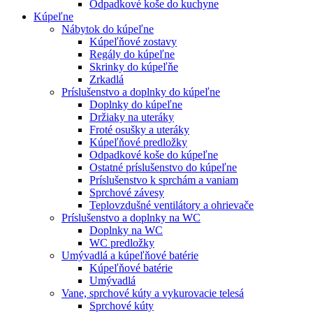
Odpadkové koše do kuchyne
Kúpeľne
Nábytok do kúpeľne
Kúpeľňové zostavy
Regály do kúpeľne
Skrinky do kúpeľňe
Zrkadlá
Príslušenstvo a doplnky do kúpeľne
Doplnky do kúpeľne
Držiaky na uteráky
Froté osušky a uteráky
Kúpeľňové predložky
Odpadkové koše do kúpeľne
Ostatné príslušenstvo do kúpeľne
Príslušenstvo k sprchám a vaniam
Sprchové závesy
Teplovzdušné ventilátory a ohrievače
Príslušenstvo a doplnky na WC
Doplnky na WC
WC predložky
Umývadlá a kúpeľňové batérie
Kúpeľňové batérie
Umývadlá
Vane, sprchové kúty a vykurovacie telesá
Sprchové kúty