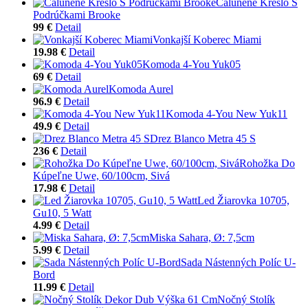
Čalúnené Kreslo S
Podrúčkami Brooke
99 €
Detail
Vonkajší Koberec Miami
19.98 €
Detail
Komoda 4-You Yuk05
69 €
Detail
Komoda Aurel
96.9 €
Detail
Komoda 4-You New Yuk11
49.9 €
Detail
Drez Blanco Metra 45 S
236 €
Detail
Rohožka Do
Kúpeľne Uwe, 60/100cm, Sivá
17.98 €
Detail
Led Žiarovka 10705,
Gu10, 5 Watt
4.99 €
Detail
Miska Sahara, Ø: 7,5cm
5.99 €
Detail
Sada Nástenných Políc U-
Bord
11.99 €
Detail
Nočný Stolík