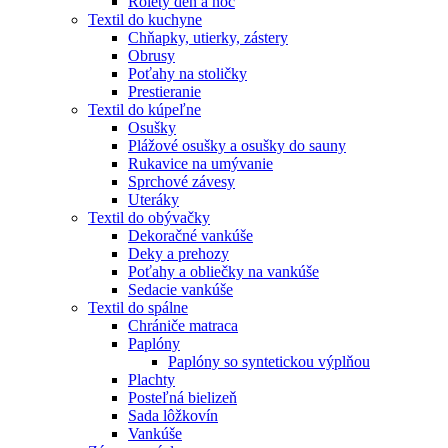
Rolety deň a noc
Textil do kuchyne
Chňapky, utierky, zástery
Obrusy
Poťahy na stoličky
Prestieranie
Textil do kúpeľne
Osušky
Plážové osušky a osušky do sauny
Rukavice na umývanie
Sprchové závesy
Uteráky
Textil do obývačky
Dekoračné vankúše
Deky a prehozy
Poťahy a obliečky na vankúše
Sedacie vankúše
Textil do spálne
Chrániče matraca
Paplóny
Paplóny so syntetickou výplňou
Plachty
Posteľná bielizeň
Sada lôžkovín
Vankúše