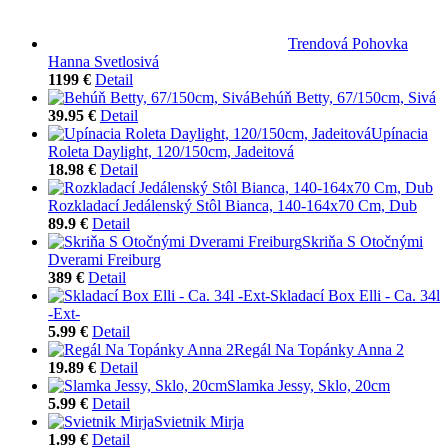
Trendová Pohovka
Hanna Svetlosivá
1199 €
Detail
Behúň Betty, 67/150cm, Sivá
39.95 €
Detail
Upínacia
Roleta Daylight, 120/150cm, Jadeitová
18.98 €
Detail
Rozkladací Jedálenský Stôl Bianca, 140-164x70 Cm, Dub
89.9 €
Detail
Skriňa S Otočnými
Dverami Freiburg
389 €
Detail
Skladací Box Elli - Ca. 34l
-Ext-
5.99 €
Detail
Regál Na Topánky Anna 2
19.89 €
Detail
Slamka Jessy, Sklo, 20cm
5.99 €
Detail
Svietnik Mirja
1.99 €
Detail