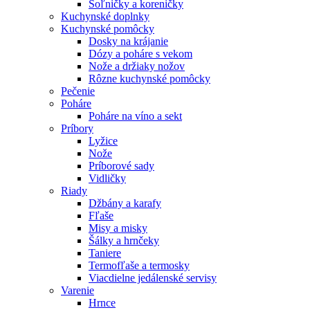
Soľničky a koreničky
Kuchynské doplnky
Kuchynské pomôcky
Dosky na krájanie
Dózy a poháre s vekom
Nože a držiaky nožov
Rôzne kuchynské pomôcky
Pečenie
Poháre
Poháre na víno a sekt
Príbory
Lyžice
Nože
Príborové sady
Vidličky
Riady
Džbány a karafy
Fľaše
Misy a misky
Šálky a hrnčeky
Taniere
Termofľaše a termosky
Viacdielne jedálenské servisy
Varenie
Hrnce