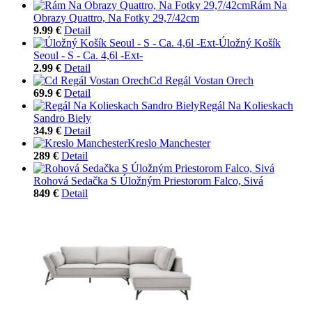
Rám Na
Obrazy Quattro, Na Fotky 29,7/42cm
9.99 €
Detail
Úložný Košík
Seoul - S - Ca. 4,6l -Ext-
2.99 €
Detail
Cd Regál Vostan Orech
69.9 €
Detail
Regál Na Kolieskach
Sandro Biely
34.9 €
Detail
Kreslo Manchester
289 €
Detail
Rohová Sedačka S Úložným Priestorom Falco, Sivá
849 €
Detail