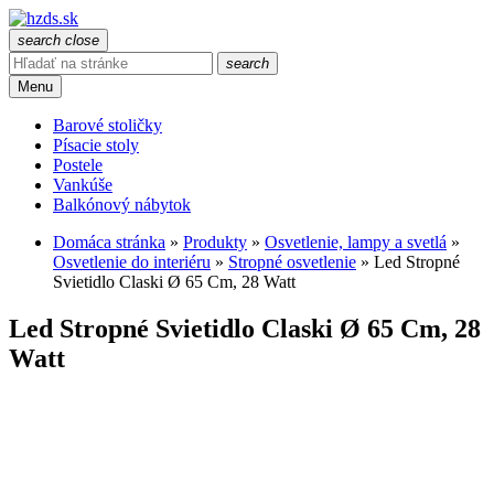
search
close
search
Menu
Barové stoličky
Písacie stoly
Postele
Vankúše
Balkónový nábytok
Domáca stránka
»
Produkty
»
Osvetlenie, lampy a svetlá
»
Osvetlenie do interiéru
»
Stropné osvetlenie
»
Led Stropné
Svietidlo Claski Ø 65 Cm, 28 Watt
Led Stropné Svietidlo Claski Ø 65 Cm, 28
Watt