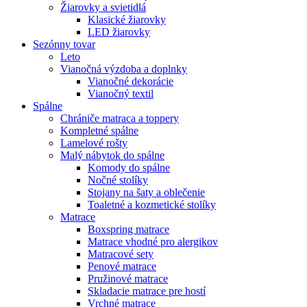
Žiarovky a svietidlá
Klasické žiarovky
LED žiarovky
Sezónny tovar
Leto
Vianočná výzdoba a doplnky
Vianočné dekorácie
Vianočný textil
Spálne
Chrániče matraca a toppery
Kompletné spálne
Lamelové rošty
Malý nábytok do spálne
Komody do spálne
Nočné stolíky
Stojany na šaty a oblečenie
Toaletné a kozmetické stolíky
Matrace
Boxspring matrace
Matrace vhodné pro alergikov
Matracové sety
Penové matrace
Pružinové matrace
Skladacie matrace pre hostí
Vrchné matrace