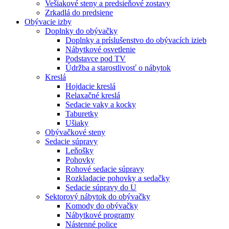
Vešiakové steny a predsieňové zostavy
Zrkadlá do predsiene
Obývacie izby
Doplnky do obývačky
Doplnky a príslušenstvo do obývacích izieb
Nábytkové osvetlenie
Podstavce pod TV
Údržba a starostlivosť o nábytok
Kreslá
Hojdacie kreslá
Relaxačné kreslá
Sedacie vaky a kocky
Taburetky
Ušiaky
Obývačkové steny
Sedacie súpravy
Leňošky
Pohovky
Rohové sedacie súpravy
Rozkladacie pohovky a sedačky
Sedacie súpravy do U
Sektorový nábytok do obývačky
Komody do obývačky
Nábytkové programy
Nástenné police