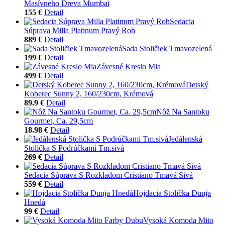
Masívneho Dreva Mumbai
155 €
Detail
Sedacia
Súprava Milla Platinum Pravý Roh
889 €
Detail
Sada Stoličiek Tmavozelená
199 €
Detail
Závesné Kreslo Mia
499 €
Detail
Detský
Koberec Sunny 2, 160/230cm, Krémová
89.9 €
Detail
Nôž Na Santoku
Gourmet, Ca. 29,5cm
18.98 €
Detail
Jedálenská
Stolička S Podrúčkami Tm.sivá
269 €
Detail
Sedacia Súprava S Rozkladom Cristiano Tmavá Sivá
559 €
Detail
Hojdacia Stolička Dunja
Hnedá
99 €
Detail
Vysoká Komoda Mito