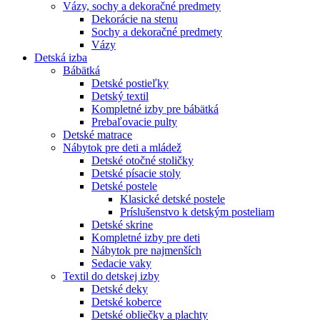
Vázy, sochy a dekoračné predmety
Dekorácie na stenu
Sochy a dekoračné predmety
Vázy
Detská izba
Bábätká
Detské postieľky
Detský textil
Kompletné izby pre bábätká
Prebaľovacie pulty
Detské matrace
Nábytok pre deti a mládež
Detské otočné stoličky
Detské písacie stoly
Detské postele
Klasické detské postele
Príslušenstvo k detským posteliam
Detské skrine
Kompletné izby pre deti
Nábytok pre najmenších
Sedacie vaky
Textil do detskej izby
Detské deky
Detské koberce
Detské obliečky a plachty