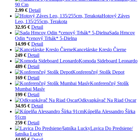
90 Cm
2.99 €
Detail
Hotový Záves
Leo, 135/255cm, Terakota
32.95 €
Detail
Sada Hrncov
Odin *cenový Trhák* 5-Dielna
14.99 €
Detail
Kancelárske Kreslo Čierne
249 €
Detail
Komoda Sideboard Leonardo
489 €
Detail
Konferenčný Stolík Depot
169 €
Detail
Konferenčný Stolík
Mumbai Masív
199 €
Detail
Odkvapkávač Na Riad Oscar
34.95 €
Detail
Kúpelňa Alessandro Šírka
91cm
259 €
Detail
Lavica Do Predsiene/
šatníka Lucky
44.95 €
Detail