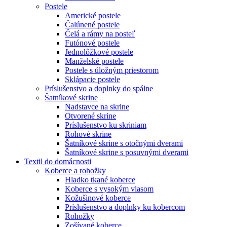
Postele
Americké postele
Čalúnené postele
Čelá a rámy na posteľ
Futónové postele
Jednolôžkové postele
Manželské postele
Postele s úložným priestorom
Sklápacie postele
Príslušenstvo a doplnky do spálne
Šatníkové skrine
Nadstavce na skrine
Otvorené skrine
Príslušenstvo ku skriniam
Rohové skrine
Šatníkové skrine s otočnými dverami
Šatníkové skrine s posuvnými dverami
Textil do domácnosti
Koberce a rohožky
Hladko tkané koberce
Koberce s vysokým vlasom
Kožušinové koberce
Príslušenstvo a doplnky ku kobercom
Rohožky
Zošívané koberce