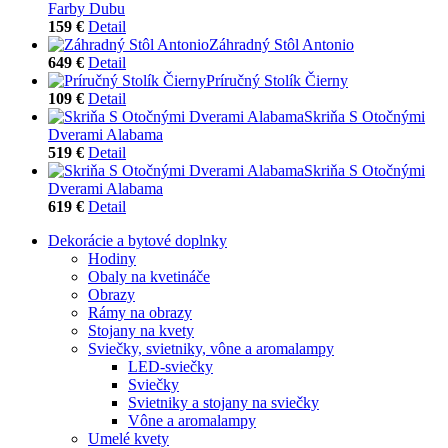
Farby Dubu
159 €
Detail
Záhradný Stôl Antonio
649 €
Detail
Príručný Stolík Čierny
109 €
Detail
Skriňa S Otočnými
Dverami Alabama
519 €
Detail
Skriňa S Otočnými
Dverami Alabama
619 €
Detail
Dekorácie a bytové doplnky
Hodiny
Obaly na kvetináče
Obrazy
Rámy na obrazy
Stojany na kvety
Sviečky, svietniky, vône a aromalampy
LED-sviečky
Sviečky
Svietniky a stojany na sviečky
Vône a aromalampy
Umelé kvety