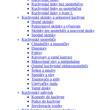
Kuchynské linky bez spotrebičov
Kuchynské linky so spotrebičmi
Kuchynské linky v tvare L
Kuchynské skrinky a sektorové kuchyne
Horné skrinky
Potravinové skrinky s výsuvom
Skrinky pre spotrebiče a pracovné dosky
Spodné skrinky
Kuchynské spotrebiče
Chladničky a mrazničky
Digestory
Fritézy
Kávovary a varné kanvice
Mikrovlnné rúry a minipekárne
Ostatné kuchynské elektrospotrebiče
Šejkre a mixéry
Sporáky a rúry
Toustovače a grily
Umývačky riadu
Varné dosky
Kuchynský nábytok
Komody do kuchyne
Police do kuchyne
Servírovacie vozíky