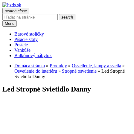
search
close
search
Menu
Barové stoličky
Písacie stoly
Postele
Vankúše
Balkónový nábytok
Domáca stránka
»
Produkty
»
Osvetlenie, lampy a svetlá
»
Osvetlenie do interiéru
»
Stropné osvetlenie
»
Led Stropné
Svietidlo Danny
Led Stropné Svietidlo Danny