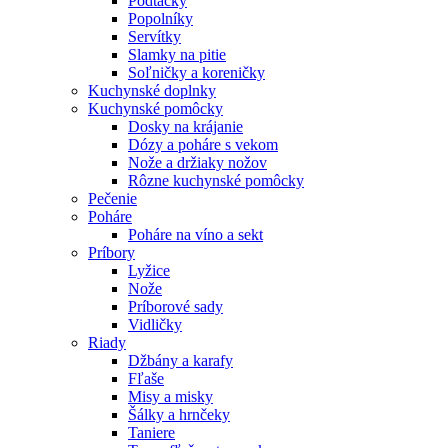
Podtácky
Popolníky
Servítky
Slamky na pitie
Soľničky a koreničky
Kuchynské doplnky
Kuchynské pomôcky
Dosky na krájanie
Dózy a poháre s vekom
Nože a držiaky nožov
Rôzne kuchynské pomôcky
Pečenie
Poháre
Poháre na víno a sekt
Príbory
Lyžice
Nože
Príborové sady
Vidličky
Riady
Džbány a karafy
Fľaše
Misy a misky
Šálky a hrnčeky
Taniere