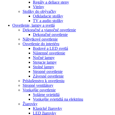
Regály a deliace steny
Vitríny
Stolíky do obývačky
Odkladacie stolíky
TV a audio stolíky
Osvetlenie, lampy a svetlá
Dekoračné a vianočné osvetlenie
Dekoračné osvetlenie
Nábytkové osvetlenie
Osvetlenie do interiéru
Bodové a LED svetlá
Nástenné osvetlenie
Nočné lampy
Stojacie lampy
Stolné lampy
Stropné osvetlenie
Závesné osvetlenie
Príslušenstvo k osvetleniu
Stropné ventilátory
Vonkajšie osvetlenie
Solárne svietidlá
Vonkajšie svietidlá na elektrinu
Žiarovky
Klasické žiarovky
LED žiarovky