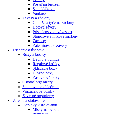
Posteľná bielizeň
Sada lôžkovín
Vankúše
Závesy a záclony
Garniže a tyče na záclony
Hotové závesy
Príslušenstvo k závesom
Strapcové a nitkové záclony
Záclony
Zatemňovacie závesy
Triedenie a úschova
Boxy a košíky
Debny a truhlice
Regálové košíky
Skladacie boxy
Úložné boxy
Zásuvkové boxy
Ostatné organizéry
Skladovanie oblečenia
Viacúčelové vozíky
Závesné organizéry
Varenie a stolovanie
Doplnky k stolovaniu
Misky na ovocie