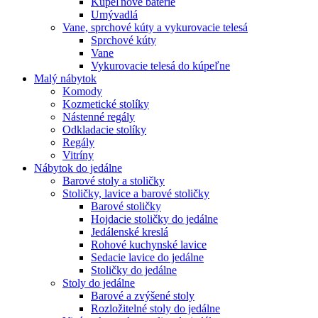
Kúpeľňové batérie
Umývadlá
Vane, sprchové kúty a vykurovacie telesá
Sprchové kúty
Vane
Vykurovacie telesá do kúpeľne
Malý nábytok
Komody
Kozmetické stolíky
Nástenné regály
Odkladacie stolíky
Regály
Vitríny
Nábytok do jedálne
Barové stoly a stoličky
Stoličky, lavice a barové stoličky
Barové stoličky
Hojdacie stoličky do jedálne
Jedálenské kreslá
Rohové kuchynské lavice
Sedacie lavice do jedálne
Stoličky do jedálne
Stoly do jedálne
Barové a zvýšené stoly
Rozložitelné stoly do jedálne