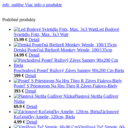
info_outline
Viac info o produkte
Podobné produkty
Led Bodové
Svietidlo Fritz, Max. 3x3 Watt
15.99 €
Detail
Detská Posteľná Bielizeň Monkey Wende, 100/135cm
14.99 €
Detail
Poschodová Posteľ Ružový Záves Sammy 90x200 Cm Biela
599 €
Detail
Posteľ S Priestorom Na Hru Theo R Záves Fialovo-Biely
393 €
Detail
Plastová Skriňa Gulliver
Nízka
69.9 €
Detail
Záclonové
Koľajničky Amelie, 120cm, Biela
4.99 €
Detail
Vitrážová Tyč Simple, 60-