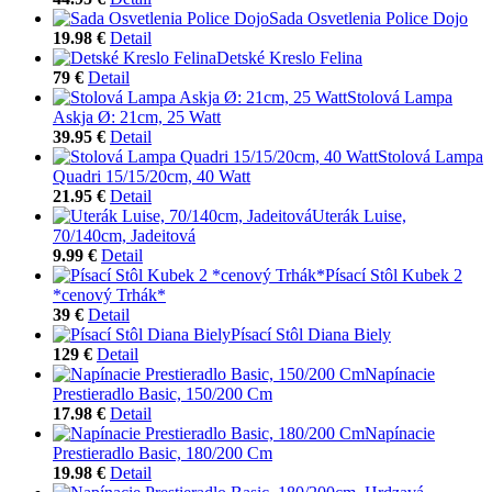
Sada Osvetlenia Police Dojo
19.98 €
Detail
Detské Kreslo Felina
79 €
Detail
Stolová Lampa
Askja Ø: 21cm, 25 Watt
39.95 €
Detail
Stolová Lampa
Quadri 15/15/20cm, 40 Watt
21.95 €
Detail
Uterák Luise,
70/140cm, Jadeitová
9.99 €
Detail
Písací Stôl Kubek 2
*cenový Trhák*
39 €
Detail
Písací Stôl Diana Biely
129 €
Detail
Napínacie
Prestieradlo Basic, 150/200 Cm
17.98 €
Detail
Napínacie
Prestieradlo Basic, 180/200 Cm
19.98 €
Detail