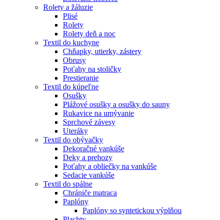
Rolety a žáluzie
Plisé
Rolety
Rolety deň a noc
Textil do kuchyne
Chňapky, utierky, zástery
Obrusy
Poťahy na stoličky
Prestieranie
Textil do kúpeľne
Osušky
Plážové osušky a osušky do sauny
Rukavice na umývanie
Sprchové závesy
Uteráky
Textil do obývačky
Dekoračné vankúše
Deky a prehozy
Poťahy a obliečky na vankúše
Sedacie vankúše
Textil do spálne
Chrániče matraca
Paplóny
Paplóny so syntetickou výplňou
Plachty