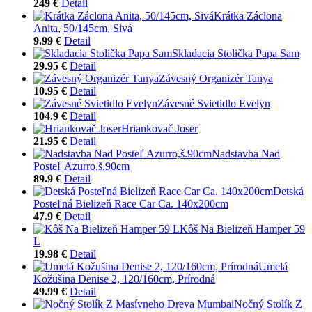
249 €
Detail
Krátka Záclona
Anita, 50/145cm, Sivá
9.99 €
Detail
Skladacia Stolička Papa Sam
29.95 €
Detail
Závesný Organizér Tanya
10.95 €
Detail
Závesné Svietidlo Evelyn
104.9 €
Detail
Hriankovač Joser
21.95 €
Detail
Nadstavba Nad
Posteľ Azurro,š.90cm
89.9 €
Detail
Detská
Posteľná Bielizeň Race Car Ca. 140x200cm
47.9 €
Detail
Kôš Na Bielizeň Hamper 59
L
19.98 €
Detail
Umelá
Kožušina Denise 2, 120/160cm, Prírodná
49.99 €
Detail
Nočný Stolík Z