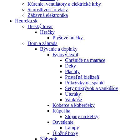
Kúrenie, ventilátory a elektrické krby
Starostlivosť o vlasy
Zábavná elektronika
Heureka.sk
Detský tovar
Hračky
Plyšové hračky
Dom a záhrada
Bývanie a doplnky
Bytový textil
Chrániče na matrace
Deky
Plachty
Posteľná bielizeň
Prikrývky na spanie
Sety prikrývok a vankúšov
Uteráky
Vankúše
Koberce a koberčeky
Kúpeľňa
Stojany na kefky
Osvetlenie
Lampy
Úložné boxy
Nábytok