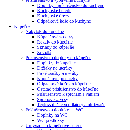
Príslušenstvo a vybavenie kuchyne
Doplnky a príslušenstvo do kuchyne
Kuchynské batérie
Kuchynské drezy
Odpadkové koše do kuchyne
Kúpeľne
Nábytok do kúpeľne
Kúpeľňové zostavy
Regály do kúpeľne
Skrinky do kúpeľňe
Zrkadlá
Príslušenstvo a doplnky do kúpeľne
Doplnky do kúpeľne
Držiaky na uteráky
Froté osušky a uteráky
Kúpeľňové predložky
Odpadkové koše do kúpeľne
Ostatné príslušenstvo do kúpeľne
Príslušenstvo k sprchám a vaniam
Sprchové závesy
Teplovzdušné ventilátory a ohrievače
Príslušenstvo a doplnky na WC
Doplnky na WC
WC predložky
Umývadlá a kúpeľňové batérie