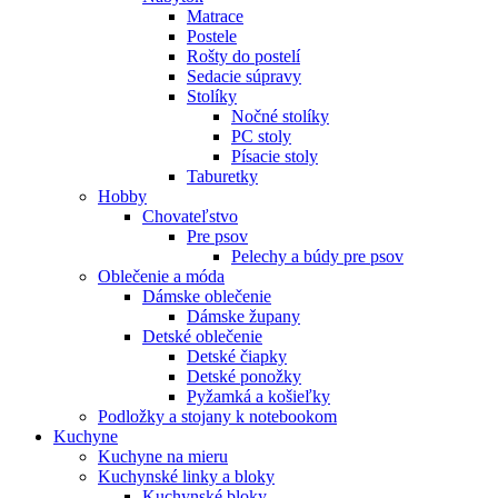
Matrace
Postele
Rošty do postelí
Sedacie súpravy
Stolíky
Nočné stolíky
PC stoly
Písacie stoly
Taburetky
Hobby
Chovateľstvo
Pre psov
Pelechy a búdy pre psov
Oblečenie a móda
Dámske oblečenie
Dámske župany
Detské oblečenie
Detské čiapky
Detské ponožky
Pyžamká a košieľky
Podložky a stojany k notebookom
Kuchyne
Kuchyne na mieru
Kuchynské linky a bloky
Kuchynské bloky