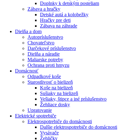
Doplnky k detským posteliam
Zábava a hračky
Detské autá a kolobežky
Hračky pre deti
Zábava na záhrade
Dielňa a dom
Autopríslušenstvo
Chovateľstvo
Darčekové príslušenstvo
Dielňa a náradie
Maliarske potreby
Ochrana proti hmyzu
Domácnosť
Odpadkové koše
Starostlivosť o bielizeň
Koše na bielizeň
Sušiaky na bielizeň
Vešiaky, štipce a iné príslušenstvo
Žehliace dosky
Upratovanie
Elektrické spotrebiče
Elektrospotrebiče do domácnosti
Dalšie elektrospotrebiče do domácnosti
Vysávače
Žehličky