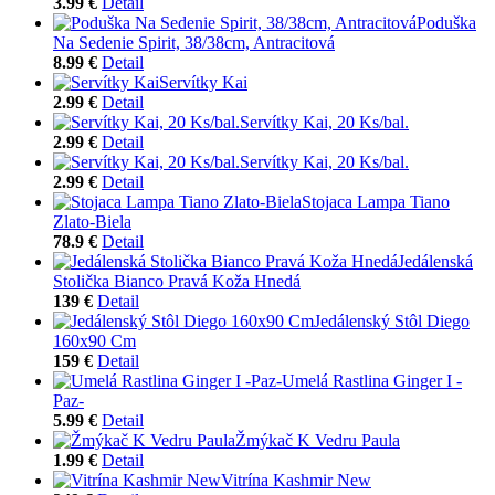
3.99 €
Detail
Poduška
Na Sedenie Spirit, 38/38cm, Antracitová
8.99 €
Detail
Servítky Kai
2.99 €
Detail
Servítky Kai, 20 Ks/bal.
2.99 €
Detail
Servítky Kai, 20 Ks/bal.
2.99 €
Detail
Stojaca Lampa Tiano
Zlato-Biela
78.9 €
Detail
Jedálenská
Stolička Bianco Pravá Koža Hnedá
139 €
Detail
Jedálenský Stôl Diego
160x90 Cm
159 €
Detail
Umelá Rastlina Ginger I -
Paz-
5.99 €
Detail
Žmýkač K Vedru Paula
1.99 €
Detail
Vitrína Kashmir New