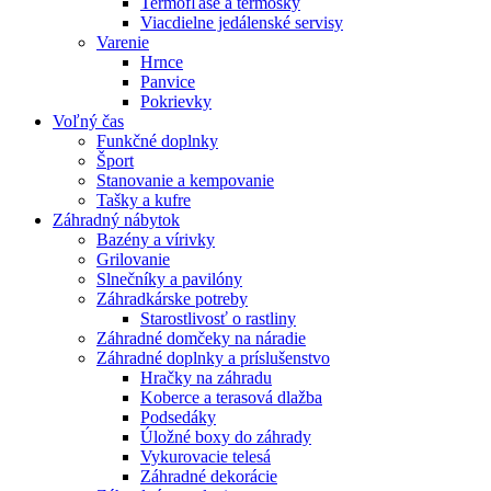
Termofľaše a termosky
Viacdielne jedálenské servisy
Varenie
Hrnce
Panvice
Pokrievky
Voľný čas
Funkčné doplnky
Šport
Stanovanie a kempovanie
Tašky a kufre
Záhradný nábytok
Bazény a vírivky
Grilovanie
Slnečníky a pavilóny
Záhradkárske potreby
Starostlivosť o rastliny
Záhradné domčeky na náradie
Záhradné doplnky a príslušenstvo
Hračky na záhradu
Koberce a terasová dlažba
Podsedáky
Úložné boxy do záhrady
Vykurovacie telesá
Záhradné dekorácie