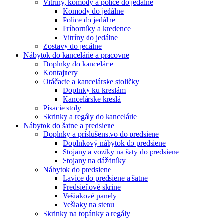
Vitríny, komody a police do jedálne
Komody do jedálne
Police do jedálne
Príborníky a kredence
Vitríny do jedálne
Zostavy do jedálne
Nábytok do kancelárie a pracovne
Doplnky do kancelárie
Kontajnery
Otáčacie a kancelárske stoličky
Doplnky ku kreslám
Kancelárske kreslá
Písacie stoly
Skrinky a regály do kancelárie
Nábytok do šatne a predsiene
Doplnky a príslušenstvo do predsiene
Doplnkový nábytok do predsiene
Stojany a vozíky na šaty do predsiene
Stojany na dáždníky
Nábytok do predsiene
Lavice do predsiene a šatne
Predsieňové skrine
Vešiakové panely
Vešiaky na stenu
Skrinky na topánky a regály