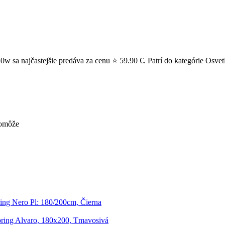
 sa najčastejšie predáva za cenu ⭐ 59.90 €. Patrí do kategórie Osvetle
pomôže
ing Nero Pl: 180/200cm, Čierna
ring Alvaro, 180x200, Tmavosivá