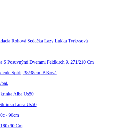
adacia Rohová Sedačka Lazy Lukka Tyrkysová
ňa S Posuvnými Dverami Feldkirch 9, 271/210 Cm
enie Spirit, 38/38cm, Béžová
/bal.
krinka Alba Us50
Skrinka Luisa Us50
90c - 90cm
e 180x90 Cm