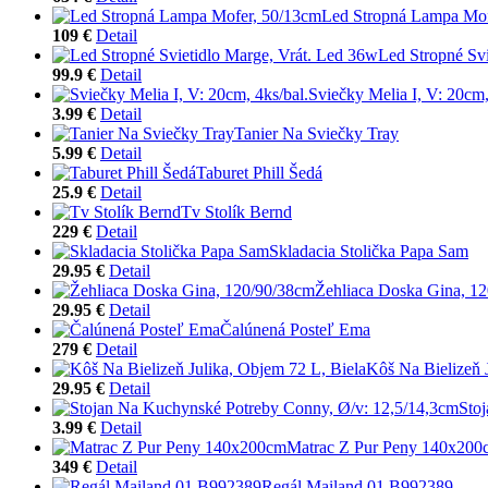
Led Stropná Lampa Mof
109 €
Detail
Led Stropné Sv
99.9 €
Detail
Sviečky Melia I, V: 20cm,
3.99 €
Detail
Tanier Na Sviečky Tray
5.99 €
Detail
Taburet Phill Šedá
25.9 €
Detail
Tv Stolík Bernd
229 €
Detail
Skladacia Stolička Papa Sam
29.95 €
Detail
Žehliaca Doska Gina, 1
29.95 €
Detail
Čalúnená Posteľ Ema
279 €
Detail
Kôš Na Bielizeň 
29.95 €
Detail
Sto
3.99 €
Detail
Matrac Z Pur Peny 140x200
349 €
Detail
Regál Mailand 01 B992389