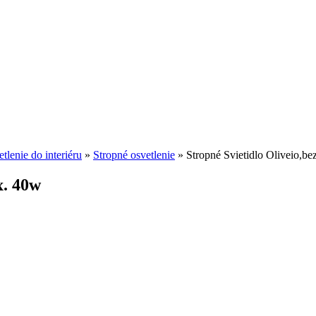
tlenie do interiéru
»
Stropné osvetlenie
»
Stropné Svietidlo Oliveio,b
x. 40w