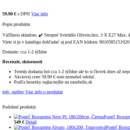
59.90 €
s DPH
Viac info
Popis produktu
Väčšinou skladom. ✔️ Stropné Svietidlo Oliveio,bez. 3 X E27 Max. 40w
Viete si ju v katalógu dohľadať aj pod EAN kódom: 9010585151920
Dodanie: cca 1-2 týždne
Recenzie, skúsenosti
Termín dodania bol cca 1-2 týždne ale to si človek dnes už ne
Akciovej cene 59.90 € som nemohol odolať.
Podľa heureky najlacnejšie na moebelix.sk
info_outline
Viac info o produkte
Podobné produkty
Posteľ Boxspr
549 €
Detail
Posteľ Boxsp