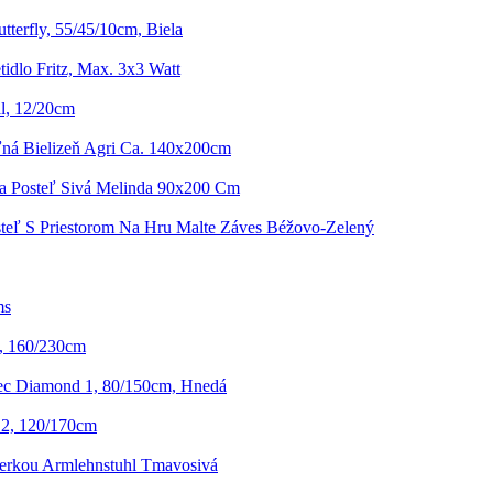
tterfly, 55/45/10cm, Biela
idlo Fritz, Max. 3x3 Watt
l, 12/20cm
ľná Bielizeň Agri Ca. 140x200cm
a Posteľ Sivá Melinda 90x200 Cm
teľ S Priestorom Na Hru Malte Záves Béžovo-Zelený
ms
, 160/230cm
c Diamond 1, 80/150cm, Hnedá
 2, 120/170cm
ierkou Armlehnstuhl Tmavosivá