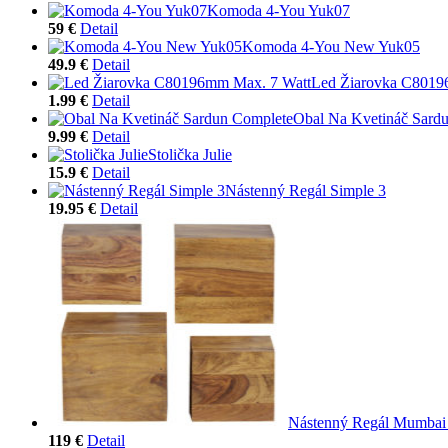
Komoda 4-You Yuk07
59 €
Detail
Komoda 4-You New Yuk05
49.9 €
Detail
Led Žiarovka C8019
1.99 €
Detail
Obal Na Kvetináč Sard
9.99 €
Detail
Stolička Julie
15.9 €
Detail
Nástenný Regál Simple 3
19.95 €
Detail
Nástenný Regál Mumbai
119 €
Detail