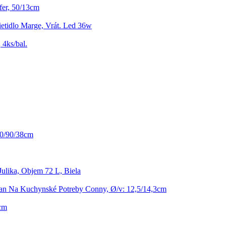
er, 50/13cm
ietidlo Marge, Vrát. Led 36w
 4ks/bal.
20/90/38cm
Julika, Objem 72 L, Biela
jan Na Kuchynské Potreby Conny, Ø/v: 12,5/14,3cm
cm