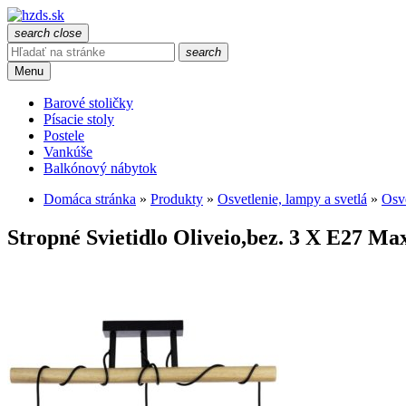
search
close
search
Menu
Barové stoličky
Písacie stoly
Postele
Vankúše
Balkónový nábytok
Domáca stránka
»
Produkty
»
Osvetlenie, lampy a svetlá
»
Osve
Stropné Svietidlo Oliveio,bez. 3 X E27 Ma