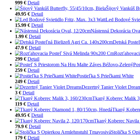
999 €
Detail
Šijový Vankúš Bu
49.95 €
Detail
Led Bodové Sviet
15.99 €
Detail
Nástenná Dekorácia Ova
1.99 €
Detail
Detská Poste
47.9 €
Detail
Rozťahovaci
299 €
Detail
Pos
259 €
Detail
Postieľka S Priečkami White
249 €
Detail
Dezertný Tanier Violet Drea
3 €
Detail
Tkaný Koberec Malik 3
119 €
Detail
Tkaný Kobere
49.95 €
Detail
Tkaný Koberec Navila
79.9 €
Detail
Stolička S Op
179 €
Detail