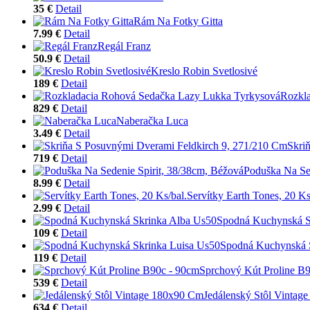
35 €
Detail
Rám Na Fotky Gitta
7.99 €
Detail
Regál Franz
50.9 €
Detail
Kreslo Robin Svetlosivé
189 €
Detail
Rozkl
829 €
Detail
Naberačka Luca
3.49 €
Detail
Skri
719 €
Detail
Poduška Na Sed
8.99 €
Detail
Servítky Earth Tones, 20 Ks
2.99 €
Detail
Spodná Kuchynská S
109 €
Detail
Spodná Kuchynská 
119 €
Detail
Sprchový Kút Proline B
539 €
Detail
Jedálenský Stôl Vintag
634 €
Detail