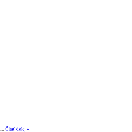
...
Čítať ďalej »