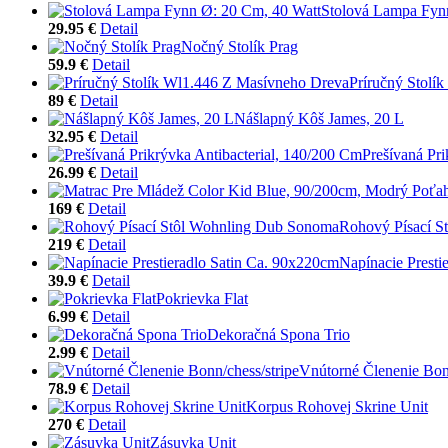
Stolová Lampa Fyn
29.95 €
Detail
Nočný Stolík Prag
59.9 €
Detail
Príručný Stolí
89 €
Detail
Nášlapný Kôš James, 20 L
32.95 €
Detail
Prešívaná Pr
26.99 €
Detail
169 €
Detail
Rohový Písací S
219 €
Detail
Napínacie Presti
39.9 €
Detail
Pokrievka Flat
6.99 €
Detail
Dekoračná Spona Trio
2.99 €
Detail
Vnútorné Členenie Bonn
78.9 €
Detail
Korpus Rohovej Skrine Unit
270 €
Detail
Zásuvka Unit