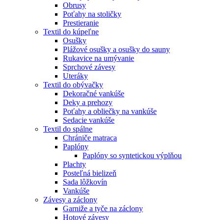
Obrusy
Poťahy na stoličky
Prestieranie
Textil do kúpeľne
Osušky
Plážové osušky a osušky do sauny
Rukavice na umývanie
Sprchové závesy
Uteráky
Textil do obývačky
Dekoračné vankúše
Deky a prehozy
Poťahy a obliečky na vankúše
Sedacie vankúše
Textil do spálne
Chrániče matraca
Paplóny
Paplóny so syntetickou výplňou
Plachty
Posteľná bielizeň
Sada lôžkovín
Vankúše
Závesy a záclony
Garniže a tyče na záclony
Hotové závesy