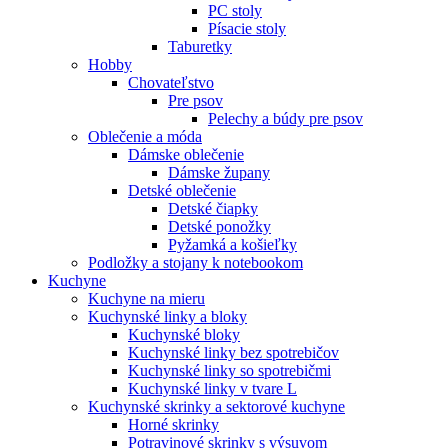
PC stoly
Písacie stoly
Taburetky
Hobby
Chovateľstvo
Pre psov
Pelechy a búdy pre psov
Oblečenie a móda
Dámske oblečenie
Dámske župany
Detské oblečenie
Detské čiapky
Detské ponožky
Pyžamká a košieľky
Podložky a stojany k notebookom
Kuchyne
Kuchyne na mieru
Kuchynské linky a bloky
Kuchynské bloky
Kuchynské linky bez spotrebičov
Kuchynské linky so spotrebičmi
Kuchynské linky v tvare L
Kuchynské skrinky a sektorové kuchyne
Horné skrinky
Potravinové skrinky s výsuvom