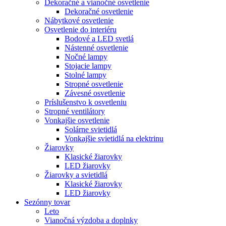
Dekoračné a vianočné osvetlenie
Dekoračné osvetlenie
Nábytkové osvetlenie
Osvetlenie do interiéru
Bodové a LED svetlá
Nástenné osvetlenie
Nočné lampy
Stojacie lampy
Stolné lampy
Stropné osvetlenie
Závesné osvetlenie
Príslušenstvo k osvetleniu
Stropné ventilátory
Vonkajšie osvetlenie
Solárne svietidlá
Vonkajšie svietidlá na elektrinu
Žiarovky
Klasické žiarovky
LED žiarovky
Žiarovky a svietidlá
Klasické žiarovky
LED žiarovky
Sezónny tovar
Leto
Vianočná výzdoba a doplnky