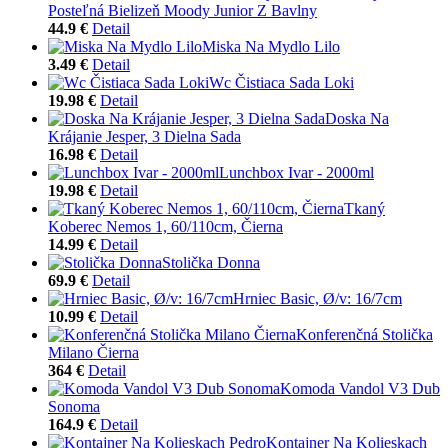
Posteľná Bielizeň Moody Junior Z Bavlny
44.9 €
Detail
Miska Na Mydlo Lilo
3.49 €
Detail
Wc Čistiaca Sada Loki
19.98 €
Detail
Doska Na
Krájanie Jesper, 3 Dielna Sada
16.98 €
Detail
Lunchbox Ivar - 2000ml
19.98 €
Detail
Tkaný
Koberec Nemos 1, 60/110cm, Čierna
14.99 €
Detail
Stolička Donna
69.9 €
Detail
Hrniec Basic, Ø/v: 16/7cm
10.99 €
Detail
Konferenčná Stolička
Milano Čierna
364 €
Detail
Komoda Vandol V3 Dub
Sonoma
164.9 €
Detail
Kontajner Na Kolieskach