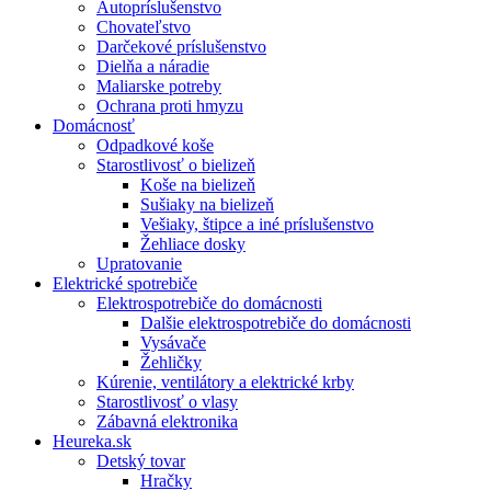
Autopríslušenstvo
Chovateľstvo
Darčekové príslušenstvo
Dielňa a náradie
Maliarske potreby
Ochrana proti hmyzu
Domácnosť
Odpadkové koše
Starostlivosť o bielizeň
Koše na bielizeň
Sušiaky na bielizeň
Vešiaky, štipce a iné príslušenstvo
Žehliace dosky
Upratovanie
Elektrické spotrebiče
Elektrospotrebiče do domácnosti
Dalšie elektrospotrebiče do domácnosti
Vysávače
Žehličky
Kúrenie, ventilátory a elektrické krby
Starostlivosť o vlasy
Zábavná elektronika
Heureka.sk
Detský tovar
Hračky