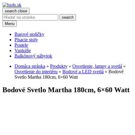
search
close
search
Menu
Barové stoličky
Písacie stoly
Postele
Vankúše
Balkónový nábytok
Domáca stránka
»
Produkty
»
Osvetlenie, lampy a svetlá
»
Osvetlenie do interiéru
»
Bodové a LED svetlá
»
Bodové
Svetlo Martha 180cm, 6×60 Watt
Bodové Svetlo Martha 180cm, 6×60 Watt