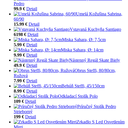
Pedro
99.9 €
Detail
Umelá Kožušina Sabrina,
60/90
15.99 €
Detail
Vstavaná Kuchyňa Santiago
6198 €
Detail
Miska Sahara, Ø: 7,5cm
5.99 €
Detail
Miska Sahara, Ø: 14cm
9.99 €
Detail
Nástenný Regál Skate Biely
49.9 €
Detail
Obrus Steffi, 80/80cm,
Ružová
7.99 €
Detail
Behúň Steffi, 45/150cm
8.99 €
Detail
Odkladací Stolík Polo
109 €
Detail
Príručný Stolík Pedro
Strieborný
199 €
Detail
Zrkadlo S Led Osvetlením
Mirri