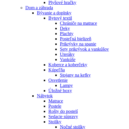
Plyšové hračky
Dom a záhrada
Bývanie a doplnky
Bytový textil
Chrániče na matrace
Deky
Plachty
Posteľná bielizeň
Prikrývky na spanie
Sety prikrývok a vankúšov
Uteráky
Vankúše
Koberce a koberčeky
Kúpeľňa
Stojany na kefky
Osvetlenie
Lampy
Úložné boxy
Nábytok
Matrace
Postele
Rošty do postelí
Sedacie súpravy
Stolíky
Nočné stolíky