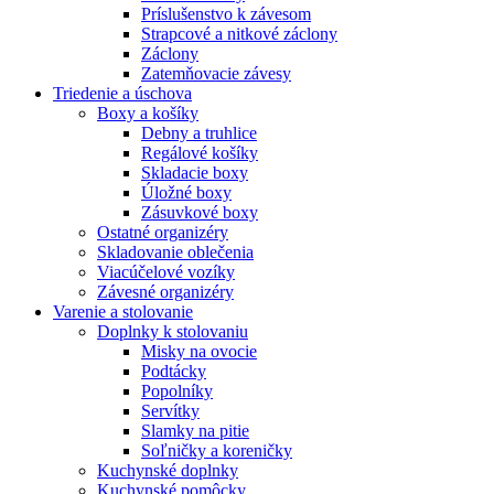
Príslušenstvo k závesom
Strapcové a nitkové záclony
Záclony
Zatemňovacie závesy
Triedenie a úschova
Boxy a košíky
Debny a truhlice
Regálové košíky
Skladacie boxy
Úložné boxy
Zásuvkové boxy
Ostatné organizéry
Skladovanie oblečenia
Viacúčelové vozíky
Závesné organizéry
Varenie a stolovanie
Doplnky k stolovaniu
Misky na ovocie
Podtácky
Popolníky
Servítky
Slamky na pitie
Soľničky a koreničky
Kuchynské doplnky
Kuchynské pomôcky