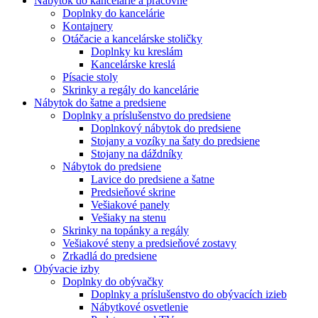
Nábytok do kancelárie a pracovne
Doplnky do kancelárie
Kontajnery
Otáčacie a kancelárske stoličky
Doplnky ku kreslám
Kancelárske kreslá
Písacie stoly
Skrinky a regály do kancelárie
Nábytok do šatne a predsiene
Doplnky a príslušenstvo do predsiene
Doplnkový nábytok do predsiene
Stojany a vozíky na šaty do predsiene
Stojany na dáždníky
Nábytok do predsiene
Lavice do predsiene a šatne
Predsieňové skrine
Vešiakové panely
Vešiaky na stenu
Skrinky na topánky a regály
Vešiakové steny a predsieňové zostavy
Zrkadlá do predsiene
Obývacie izby
Doplnky do obývačky
Doplnky a príslušenstvo do obývacích izieb
Nábytkové osvetlenie