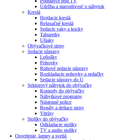
Podstavce pod TV
Údržba a starostlivosť o nábytok
Kreslá
Hojdacie kreslá
Relaxačné kreslá
Sedacie vaky a kocky
Taburetky
Ušiaky
Obývačkové steny
Sedacie súpravy
Leňošky
Pohovky
Rohové sedacie súpravy
Rozkladacie pohovky a sedačky
Sedacie súpravy do U
Sektorový nábytok do obývačky
Komody do obývačky
Nábytkové programy
Nástenné police
Regály a deliace steny
Vitríny
Stolíky do obývačky
Odkladacie stolíky
TV a audio stolíky
Osvetlenie, lampy a svetlá