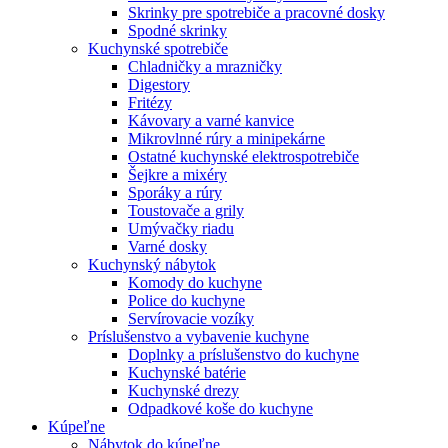
Skrinky pre spotrebiče a pracovné dosky
Spodné skrinky
Kuchynské spotrebiče
Chladničky a mrazničky
Digestory
Fritézy
Kávovary a varné kanvice
Mikrovlnné rúry a minipekárne
Ostatné kuchynské elektrospotrebiče
Šejkre a mixéry
Sporáky a rúry
Toustovače a grily
Umývačky riadu
Varné dosky
Kuchynský nábytok
Komody do kuchyne
Police do kuchyne
Servírovacie vozíky
Príslušenstvo a vybavenie kuchyne
Doplnky a príslušenstvo do kuchyne
Kuchynské batérie
Kuchynské drezy
Odpadkové koše do kuchyne
Kúpeľne
Nábytok do kúpeľne