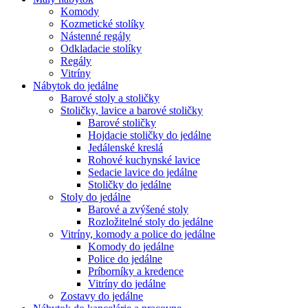
Komody
Kozmetické stolíky
Nástenné regály
Odkladacie stolíky
Regály
Vitríny
Nábytok do jedálne
Barové stoly a stoličky
Stoličky, lavice a barové stoličky
Barové stoličky
Hojdacie stoličky do jedálne
Jedálenské kreslá
Rohové kuchynské lavice
Sedacie lavice do jedálne
Stoličky do jedálne
Stoly do jedálne
Barové a zvýšené stoly
Rozložitelné stoly do jedálne
Vitríny, komody a police do jedálne
Komody do jedálne
Police do jedálne
Príborníky a kredence
Vitríny do jedálne
Zostavy do jedálne