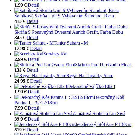
1.99 €
Detail
Šatníková Skriňa Unit S Vybavením Štandard, Biela
415 €
Detail
Skriňa S Posuvnými Dverami Aurich Grafit, Farba Dubu
345 €
Detail
Tanier Sahara - M
17.98 €
Detail
Servítky Kai
2.99 €
Detail
Skrinka Pod Umývadlo Float
133 €
Detail
Regál Na Topánky Shoe
24.95 €
Detail
Dekoračné Vajíčko Ella I
1.99 €
Detail
Dekoračný Kôš
Panina I, : 32/12/18cm
7.99 €
Detail
Zamatová Stolička Lio Sivá
39.9 €
Detail
Jedálenský Stôl Ace P 130cm
519 €
Detail