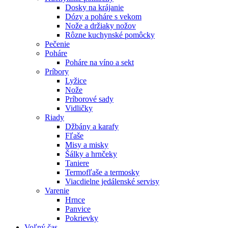
Dosky na krájanie
Dózy a poháre s vekom
Nože a držiaky nožov
Rôzne kuchynské pomôcky
Pečenie
Poháre
Poháre na víno a sekt
Príbory
Lyžice
Nože
Príborové sady
Vidličky
Riady
Džbány a karafy
Fľaše
Misy a misky
Šálky a hrnčeky
Taniere
Termofľaše a termosky
Viacdielne jedálenské servisy
Varenie
Hrnce
Panvice
Pokrievky
Voľný čas