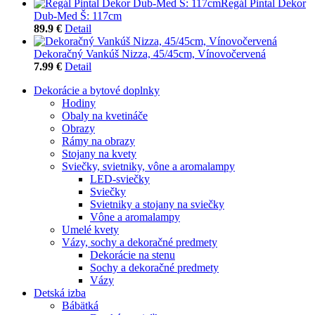
Regál Pintal Dekor
Dub-Med Š: 117cm
89.9 €
Detail
Dekoračný Vankúš Nizza, 45/45cm, Vínovočervená
7.99 €
Detail
Dekorácie a bytové doplnky
Hodiny
Obaly na kvetináče
Obrazy
Rámy na obrazy
Stojany na kvety
Sviečky, svietniky, vône a aromalampy
LED-sviečky
Sviečky
Svietniky a stojany na sviečky
Vône a aromalampy
Umelé kvety
Vázy, sochy a dekoračné predmety
Dekorácie na stenu
Sochy a dekoračné predmety
Vázy
Detská izba
Bábätká