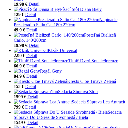
19.98 €
Detail
Písací Stôl Diana Biely
129 €
Detail
Napínacie
Prestieradlo Satin Ca. 180x220cm
49.9 €
Detail
Posteľná Bielizeň
Carlo, 140/200cm
19.98 €
Detail
Klzák Universal
2.99 €
Detail
Tlmič Dverí Sonate/lorenzo
66.9 €
Detail
Regál Geny
84.9 €
Detail
Kreslo Cloe Tmavá Zelená
155 €
Detail
Sedacia Súprava Zion
1599 €
Detail
Sedacia Súprava Lea Antracit
799 €
Detail
Sedacia
Súprava Do U Seaside Sivohnedá / Biela
1549 €
Detail
Odšťavovač Citrónov Suzie