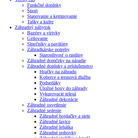
Funkčné doplnky
Šport
Stanovanie a kempovanie
Tašky a kufre
Záhradný nábytok
Bazény a vírivky
Grilovanie
Slnečníky a pavilóny
Záhradkárske potreby
Starostlivosť o rastliny
Záhradné domčeky na náradie
Záhradné doplnky a príslušenstvo
Hračky na záhradu
Koberce a terasová dlažba
Podsedáky
Úložné boxy do záhrady
Vykurovacie telesá
Záhradné dekorácie
Záhradné osvetlenie
Záhradné sedenie
Záhradné hojdačky a siete
Záhradné lavice
Záhradné lehátka
Záhradné pohovky