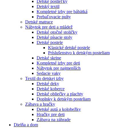
Detské postieľky
Detský textil
Kompletné izby pre bábätká
Prebaľovacie pulty
Detské matrace
Nábytok pre deti a mládež
Detské otočné stoličky
Detské písacie stoly
Detské postele
Klasické detské postele
Príslušenstvo k detským posteliam
Detské skrine
Kompletné izby pre deti
Nábytok pre najmenších
Sedacie vaky
Textil do detskej izby
Detské deky
Detské koberce
Detské obliečky a plachty
Doplnky k detským posteliam
Zábava a hračky
Detské autá a kolobežky
Hračky pre deti
Zábava na záhrade
Dielňa a dom