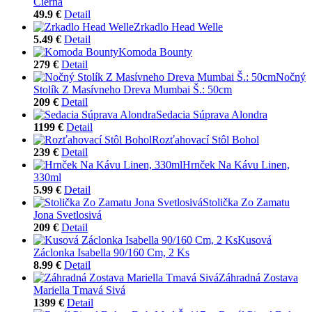
Čierna
49.9 €
Detail
Zrkadlo Head Welle
5.49 €
Detail
Komoda Bounty
279 €
Detail
Nočný
Stolík Z Masívneho Dreva Mumbai Š.: 50cm
209 €
Detail
Sedacia Súprava Alondra
1199 €
Detail
Rozťahovací Stôl Bohol
239 €
Detail
Hrnček Na Kávu Linen,
330ml
5.99 €
Detail
Stolička Zo Zamatu
Jona Svetlosivá
209 €
Detail
Kusová
Záclonka Isabella 90/160 Cm, 2 Ks
8.99 €
Detail
Záhradná Zostava
Mariella Tmavá Sivá
1399 €
Detail