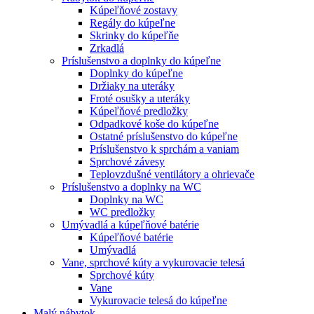
Kúpeľňové zostavy
Regály do kúpeľne
Skrinky do kúpeľňe
Zrkadlá
Príslušenstvo a doplnky do kúpeľne
Doplnky do kúpeľne
Držiaky na uteráky
Froté osušky a uteráky
Kúpeľňové predložky
Odpadkové koše do kúpeľne
Ostatné príslušenstvo do kúpeľne
Príslušenstvo k sprchám a vaniam
Sprchové závesy
Teplovzdušné ventilátory a ohrievače
Príslušenstvo a doplnky na WC
Doplnky na WC
WC predložky
Umývadlá a kúpeľňové batérie
Kúpeľňové batérie
Umývadlá
Vane, sprchové kúty a vykurovacie telesá
Sprchové kúty
Vane
Vykurovacie telesá do kúpeľne
Malý nábytok