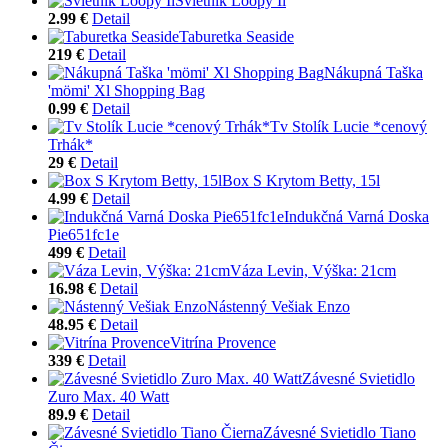
Svietnik Loopy Ii
2.99 €
Detail
Taburetka Seaside
219 €
Detail
Nákupná Taška
'mömi' Xl Shopping Bag
0.99 €
Detail
Tv Stolík Lucie *cenový
Trhák*
29 €
Detail
Box S Krytom Betty, 15l
4.99 €
Detail
Indukčná Varná Doska
Pie651fc1e
499 €
Detail
Váza Levin, Výška: 21cm
16.98 €
Detail
Nástenný Vešiak Enzo
48.95 €
Detail
Vitrína Provence
339 €
Detail
Závesné Svietidlo
Zuro Max. 40 Watt
89.9 €
Detail
Závesné Svietidlo Tiano