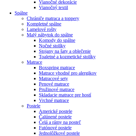
Vianočné dekorácie
Vianočný textil
Spálne
Chrániče matraca a toppery
Kompletné spálne
Lamelové rošty
Malý nábytok do spálne
Komody do spálne
Nočné stolíky
Stojany na šaty a oblečenie
Toaletné a kozmetické stolíky
Matrace
Boxspring matrace
Matrace vhodné pro alergikov
Matracové sety
Penové matrace
Pružinové matrace
Skladacie matrace pre hostí
Vrchné matrace
Postele
Americké postele
Čalúnené postele
Čelá a rámy na posteľ
Futónové postele
Jednolôžkové postele