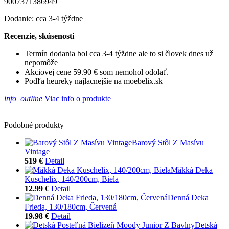
9007371386949
Dodanie: cca 3-4 týždne
Recenzie, skúsenosti
Termín dodania bol cca 3-4 týždne ale to si človek dnes už
nepomôže
Akciovej cene 59.90 € som nemohol odolať.
Podľa heureky najlacnejšie na moebelix.sk
info_outline
Viac info o produkte
Podobné produkty
Barový Stôl Z Masívu
Vintage
519 €
Detail
Mäkká Deka
Kuschelix, 140/200cm, Biela
12.99 €
Detail
Denná Deka
Frieda, 130/180cm, Červená
19.98 €
Detail
Detská