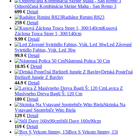
Odporúčaná Kombinácia Skrine Malta - San Remo 3
699 €
Detail
Radiátor Rimini R823
259 €
Detail
Kusová
Záclona Tosca Store 1, 300/140cm
9.99 €
Detail
Led Závesné
Svietidlo Fabius, Vrát. Led 36w
99.9 €
Detail
Nástenná Polica 50 Cm
18.95 €
Detail
Detská Posteľná
Bielizeň Jungle Z Bavlny
44.9 €
Detail
Lavica Z
Masívneho Dreva Bagli Š: 120 Cm
189 €
Detail
Skrinka Na
Vstavané Spotrebiče Wito Biela
129 €
Detail
Stôl Dave 160x90cm
119 €
Detail
Box S Vekom Jimmy, 15l