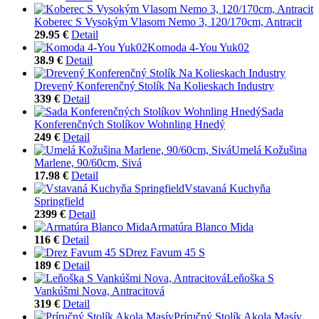
Koberec S Vysokým Vlasom Nemo 3, 120/170cm, Antracit
29.95 €
Detail
Komoda 4-You Yuk02
38.9 €
Detail
Drevený Konferenčný Stolík Na Kolieskach Industry
339 €
Detail
Sada
Konferenčných Stolíkov Wohnling Hnedý
249 €
Detail
Umelá Kožušina
Marlene, 90/60cm, Sivá
17.98 €
Detail
Vstavaná Kuchyňa
Springfield
2399 €
Detail
Armatúra Blanco Mida
116 €
Detail
Drez Favum 45 S
189 €
Detail
Leňoška S
Vankúšmi Nova, Antracitová
319 €
Detail
Príručný Stolík Akola Masív