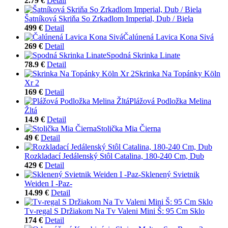
2.79 €
Detail
Šatníková Skriňa So Zrkadlom Imperial, Dub / Biela
499 €
Detail
Čalúnená Lavica Kona Sivá
269 €
Detail
Spodná Skrinka Linate
78.9 €
Detail
Skrinka Na Topánky Köln
Xr 2
169 €
Detail
Plážová Podložka Melina
Žltá
14.9 €
Detail
Stolička Mia Čierna
49 €
Detail
Rozkladací Jedálenský Stôl Catalina, 180-240 Cm, Dub
429 €
Detail
Sklenený Svietnik
Weiden I -Paz-
14.99 €
Detail
Tv-regal S Držiakom Na Tv Valeni Mini Š: 95 Cm Sklo
174 €
Detail