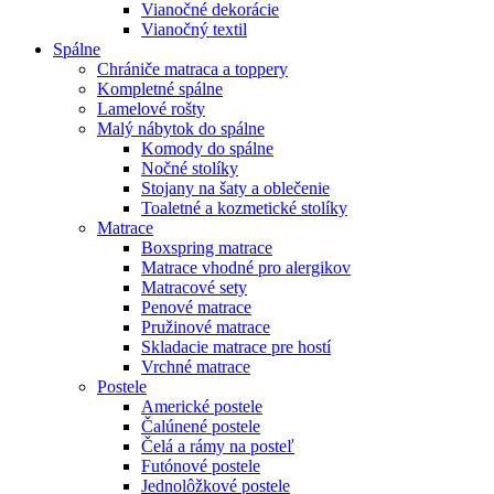
Vianočné dekorácie
Vianočný textil
Spálne
Chrániče matraca a toppery
Kompletné spálne
Lamelové rošty
Malý nábytok do spálne
Komody do spálne
Nočné stolíky
Stojany na šaty a oblečenie
Toaletné a kozmetické stolíky
Matrace
Boxspring matrace
Matrace vhodné pro alergikov
Matracové sety
Penové matrace
Pružinové matrace
Skladacie matrace pre hostí
Vrchné matrace
Postele
Americké postele
Čalúnené postele
Čelá a rámy na posteľ
Futónové postele
Jednolôžkové postele