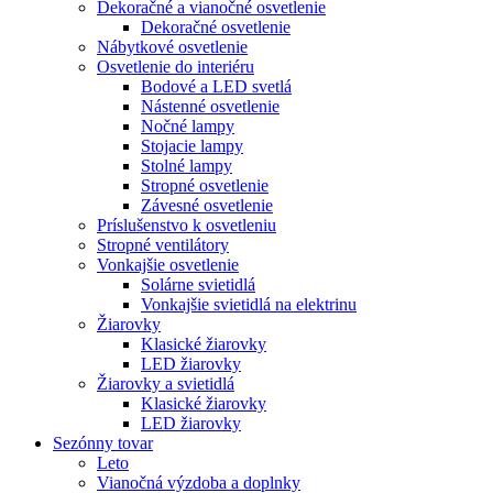
Dekoračné a vianočné osvetlenie
Dekoračné osvetlenie
Nábytkové osvetlenie
Osvetlenie do interiéru
Bodové a LED svetlá
Nástenné osvetlenie
Nočné lampy
Stojacie lampy
Stolné lampy
Stropné osvetlenie
Závesné osvetlenie
Príslušenstvo k osvetleniu
Stropné ventilátory
Vonkajšie osvetlenie
Solárne svietidlá
Vonkajšie svietidlá na elektrinu
Žiarovky
Klasické žiarovky
LED žiarovky
Žiarovky a svietidlá
Klasické žiarovky
LED žiarovky
Sezónny tovar
Leto
Vianočná výzdoba a doplnky