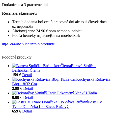
Dodanie: cca 3 pracovné dni
Recenzie, skúsenosti
Termín dodania bol cca 3 pracovné dni ale to si človek dnes
už nepomôže
Akciovej cene 24.90 € som nemohol odolať.
Podľa heureky najlacnejšie na moebelix.sk
info_outline
Viac info o produkte
Podobné produkty
Barová Stolička
Barhocker Čierna
159 €
Detail
Kuchynská Rukavica
Bbq, 18/32 Cm
2.99 €
Detail
Dekoračný Vankúš Tadla
9.99 €
Detail
Posteľ V
Tvare Domčeka Lio Záves Ružový
659 €
Detail