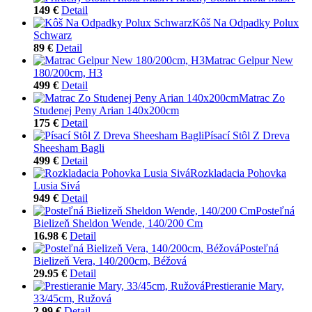
149 €
Detail
Kôš Na Odpadky Polux
Schwarz
89 €
Detail
Matrac Gelpur New
180/200cm, H3
499 €
Detail
Matrac Zo
Studenej Peny Arian 140x200cm
175 €
Detail
Písací Stôl Z Dreva
Sheesham Bagli
499 €
Detail
Rozkladacia Pohovka
Lusia Sivá
949 €
Detail
Posteľná
Bielizeň Sheldon Wende, 140/200 Cm
16.98 €
Detail
Posteľná
Bielizeň Vera, 140/200cm, Béžová
29.95 €
Detail
Prestieranie Mary,
33/45cm, Ružová
2.99 €
Detail