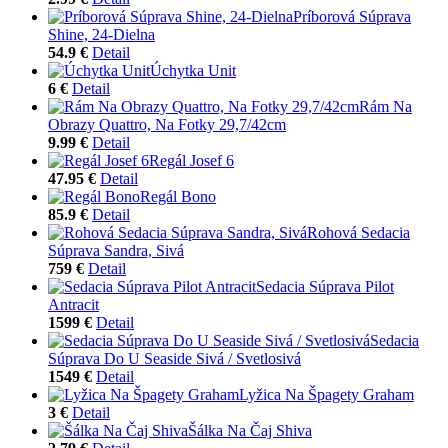
Príborová Súprava
Shine, 24-Dielna
54.9 €
Detail
Úchytka Unit
6 €
Detail
Rám Na
Obrazy Quattro, Na Fotky 29,7/42cm
9.99 €
Detail
Regál Josef 6
47.95 €
Detail
Regál Bono
85.9 €
Detail
Rohová Sedacia
Súprava Sandra, Sivá
759 €
Detail
Sedacia Súprava Pilot
Antracit
1599 €
Detail
Sedacia
Súprava Do U Seaside Sivá / Svetlosivá
1549 €
Detail
Lyžica Na Špagety Graham
3 €
Detail
Šálka Na Čaj Shiva