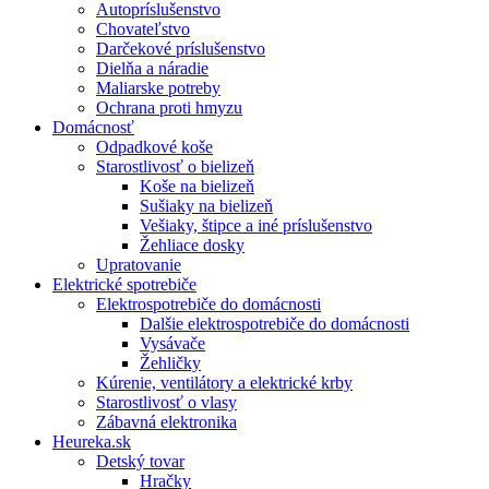
Autopríslušenstvo
Chovateľstvo
Darčekové príslušenstvo
Dielňa a náradie
Maliarske potreby
Ochrana proti hmyzu
Domácnosť
Odpadkové koše
Starostlivosť o bielizeň
Koše na bielizeň
Sušiaky na bielizeň
Vešiaky, štipce a iné príslušenstvo
Žehliace dosky
Upratovanie
Elektrické spotrebiče
Elektrospotrebiče do domácnosti
Dalšie elektrospotrebiče do domácnosti
Vysávače
Žehličky
Kúrenie, ventilátory a elektrické krby
Starostlivosť o vlasy
Zábavná elektronika
Heureka.sk
Detský tovar
Hračky