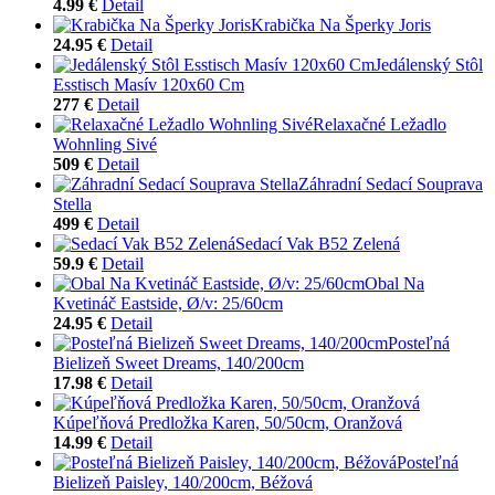
4.99 €
Detail
Krabička Na Šperky Joris
24.95 €
Detail
Jedálenský Stôl
Esstisch Masív 120x60 Cm
277 €
Detail
Relaxačné Ležadlo
Wohnling Sivé
509 €
Detail
Záhradní Sedací Souprava
Stella
499 €
Detail
Sedací Vak B52 Zelená
59.9 €
Detail
Obal Na
Kvetináč Eastside, Ø/v: 25/60cm
24.95 €
Detail
Posteľná
Bielizeň Sweet Dreams, 140/200cm
17.98 €
Detail
Kúpeľňová Predložka Karen, 50/50cm, Oranžová
14.99 €
Detail
Posteľná
Bielizeň Paisley, 140/200cm, Béžová