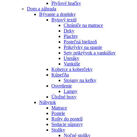
Plyšové hračky
Dom a záhrada
Bývanie a doplnky
Bytový textil
Chrániče na matrace
Deky
Plachty
Posteľná bielizeň
Prikrývky na spanie
Sety prikrývok a vankúšov
Uteráky
Vankúše
Koberce a koberčeky
Kúpeľňa
Stojany na kefky
Osvetlenie
Lampy
Úložné boxy
Nábytok
Matrace
Postele
Rošty do postelí
Sedacie súpravy
Stolíky
Nočné stolíky