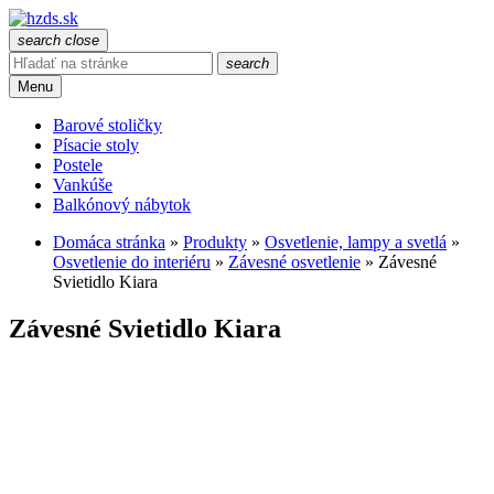
search
close
search
Menu
Barové stoličky
Písacie stoly
Postele
Vankúše
Balkónový nábytok
Domáca stránka
»
Produkty
»
Osvetlenie, lampy a svetlá
»
Osvetlenie do interiéru
»
Závesné osvetlenie
»
Závesné
Svietidlo Kiara
Závesné Svietidlo Kiara