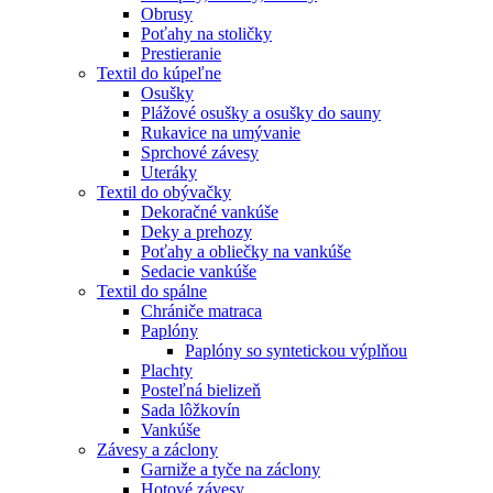
Obrusy
Poťahy na stoličky
Prestieranie
Textil do kúpeľne
Osušky
Plážové osušky a osušky do sauny
Rukavice na umývanie
Sprchové závesy
Uteráky
Textil do obývačky
Dekoračné vankúše
Deky a prehozy
Poťahy a obliečky na vankúše
Sedacie vankúše
Textil do spálne
Chrániče matraca
Paplóny
Paplóny so syntetickou výplňou
Plachty
Posteľná bielizeň
Sada lôžkovín
Vankúše
Závesy a záclony
Garniže a tyče na záclony
Hotové závesy