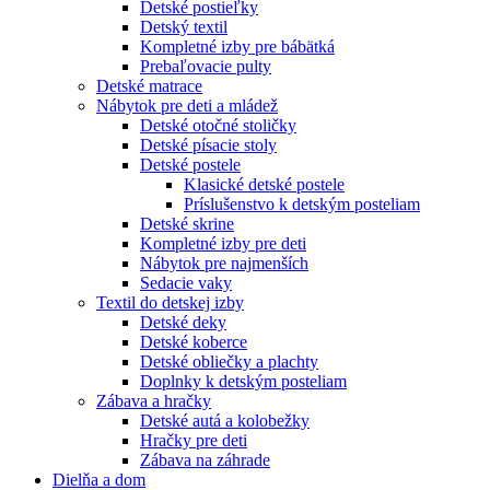
Detské postieľky
Detský textil
Kompletné izby pre bábätká
Prebaľovacie pulty
Detské matrace
Nábytok pre deti a mládež
Detské otočné stoličky
Detské písacie stoly
Detské postele
Klasické detské postele
Príslušenstvo k detským posteliam
Detské skrine
Kompletné izby pre deti
Nábytok pre najmenších
Sedacie vaky
Textil do detskej izby
Detské deky
Detské koberce
Detské obliečky a plachty
Doplnky k detským posteliam
Zábava a hračky
Detské autá a kolobežky
Hračky pre deti
Zábava na záhrade
Dielňa a dom