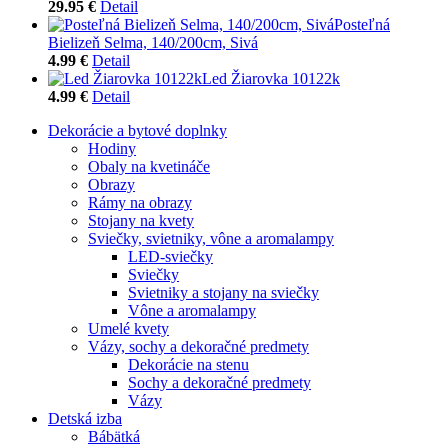
29.95 €
Detail
Posteľná
Bielizeň Selma, 140/200cm, Sivá
4.99 €
Detail
Led Žiarovka 10122k
4.99 €
Detail
Dekorácie a bytové doplnky
Hodiny
Obaly na kvetináče
Obrazy
Rámy na obrazy
Stojany na kvety
Sviečky, svietniky, vône a aromalampy
LED-sviečky
Sviečky
Svietniky a stojany na sviečky
Vône a aromalampy
Umelé kvety
Vázy, sochy a dekoračné predmety
Dekorácie na stenu
Sochy a dekoračné predmety
Vázy
Detská izba
Bábätká