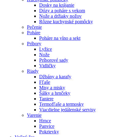
Dosky na krájanie
Dózy a poháre s vekom
Nože a držiaky nožov
Rôzne kuchynské pomôcky
Pečenie
Poháre
Poháre na víno a sekt
Príbory
Lyžice
Nože
Príborové sady
Vidličky
Riady
Džbány a karafy
Fľaše
Misy a misky
Šálky a hrnčeky
Taniere
Termofľaše a termosky
Viacdielne jedálenské servisy
Varenie
Hrnce
Panvice
Pokrievky