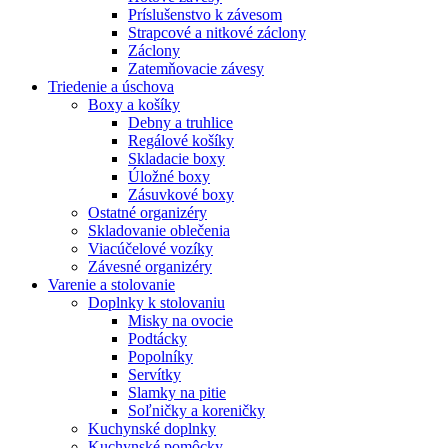
Príslušenstvo k závesom
Strapcové a nitkové záclony
Záclony
Zatemňovacie závesy
Triedenie a úschova
Boxy a košíky
Debny a truhlice
Regálové košíky
Skladacie boxy
Úložné boxy
Zásuvkové boxy
Ostatné organizéry
Skladovanie oblečenia
Viacúčelové vozíky
Závesné organizéry
Varenie a stolovanie
Doplnky k stolovaniu
Misky na ovocie
Podtácky
Popolníky
Servítky
Slamky na pitie
Soľničky a koreničky
Kuchynské doplnky
Kuchynské pomôcky