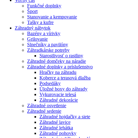
Voľný čas
Funkčné doplnky
Šport
Stanovanie a kempovanie
Tašky a kufre
Záhradný nábytok
Bazény a vírivky
Grilovanie
Slnečníky a pavilóny
Záhradkárske potreby
Starostlivosť o rastliny
Záhradné domčeky na náradie
Záhradné doplnky a príslušenstvo
Hračky na záhradu
Koberce a terasová dlažba
Podsedáky
Úložné boxy do záhrady
Vykurovacie telesá
Záhradné dekorácie
Záhradné osvetlenie
Záhradné sedenie
Záhradné hojdačky a siete
Záhradné lavice
Záhradné lehátka
Záhradné pohovky