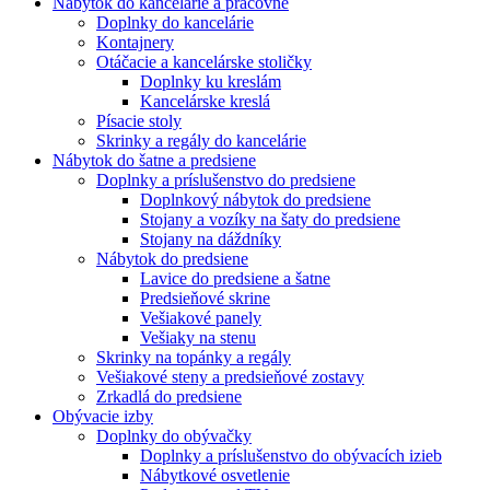
Nábytok do kancelárie a pracovne
Doplnky do kancelárie
Kontajnery
Otáčacie a kancelárske stoličky
Doplnky ku kreslám
Kancelárske kreslá
Písacie stoly
Skrinky a regály do kancelárie
Nábytok do šatne a predsiene
Doplnky a príslušenstvo do predsiene
Doplnkový nábytok do predsiene
Stojany a vozíky na šaty do predsiene
Stojany na dáždníky
Nábytok do predsiene
Lavice do predsiene a šatne
Predsieňové skrine
Vešiakové panely
Vešiaky na stenu
Skrinky na topánky a regály
Vešiakové steny a predsieňové zostavy
Zrkadlá do predsiene
Obývacie izby
Doplnky do obývačky
Doplnky a príslušenstvo do obývacích izieb
Nábytkové osvetlenie