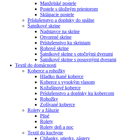
Manželské postele
Postele s úložným priestorom
Sklápacie postele
Príslušenstvo a doplnky do spálne
Šatníkové skrine
Nadstavce na skrine
Otvorené skrine
Príslušenstvo ku skriniam
Rohové skrine
Šatníkové skrine s otočnými dverami
Šatníkové skrine s posuvnými dverami
Textil do domácnosti
Koberce a rohožky
Hladko tkané koberce
Koberce s vysokým vlasom
Kožušinové koberce
Príslušenstvo a doplnky ku kobercom
Rohožky
Zošívané koberce
Rolety a žáluzie
Plisé
Rolety
Rolety deň a noc
Textil do kuchyne
Chňapky, utierky, zástery