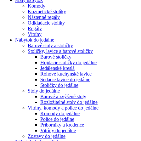
Malý nábytok
Komody
Kozmetické stolíky
Nástenné regály
Odkladacie stolíky
Regály
Vitríny
Nábytok do jedálne
Barové stoly a stoličky
Stoličky, lavice a barové stoličky
Barové stoličky
Hojdacie stoličky do jedálne
Jedálenské kreslá
Rohové kuchynské lavice
Sedacie lavice do jedálne
Stoličky do jedálne
Stoly do jedálne
Barové a zvýšené stoly
Rozložitelné stoly do jedálne
Vitríny, komody a police do jedálne
Komody do jedálne
Police do jedálne
Príborníky a kredence
Vitríny do jedálne
Zostavy do jedálne