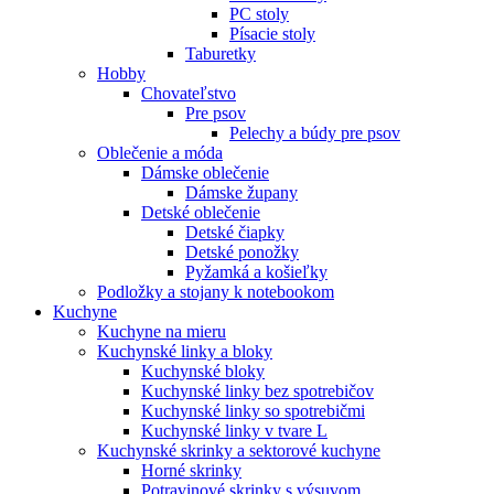
PC stoly
Písacie stoly
Taburetky
Hobby
Chovateľstvo
Pre psov
Pelechy a búdy pre psov
Oblečenie a móda
Dámske oblečenie
Dámske župany
Detské oblečenie
Detské čiapky
Detské ponožky
Pyžamká a košieľky
Podložky a stojany k notebookom
Kuchyne
Kuchyne na mieru
Kuchynské linky a bloky
Kuchynské bloky
Kuchynské linky bez spotrebičov
Kuchynské linky so spotrebičmi
Kuchynské linky v tvare L
Kuchynské skrinky a sektorové kuchyne
Horné skrinky
Potravinové skrinky s výsuvom