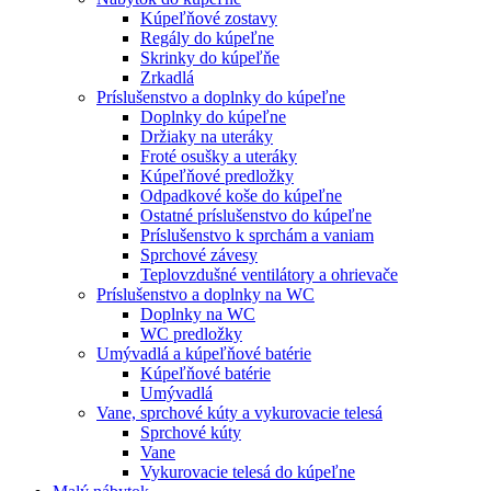
Kúpeľňové zostavy
Regály do kúpeľne
Skrinky do kúpeľňe
Zrkadlá
Príslušenstvo a doplnky do kúpeľne
Doplnky do kúpeľne
Držiaky na uteráky
Froté osušky a uteráky
Kúpeľňové predložky
Odpadkové koše do kúpeľne
Ostatné príslušenstvo do kúpeľne
Príslušenstvo k sprchám a vaniam
Sprchové závesy
Teplovzdušné ventilátory a ohrievače
Príslušenstvo a doplnky na WC
Doplnky na WC
WC predložky
Umývadlá a kúpeľňové batérie
Kúpeľňové batérie
Umývadlá
Vane, sprchové kúty a vykurovacie telesá
Sprchové kúty
Vane
Vykurovacie telesá do kúpeľne