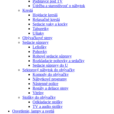
Podstavce pod TV
Údržba a starostlivosť o nábytok
Kreslá
Hojdacie kreslá
Relaxačné kreslá
Sedacie vaky a kocky
Taburetky
Ušiaky
Obývačkové steny
Sedacie súpravy
Leňošky
Pohovky
Rohové sedacie súpravy
Rozkladacie pohovky a sedačky
Sedacie súpravy do U
Sektorový nábytok do obývačky
Komody do obývačky
Nábytkové programy
Nástenné police
Regály a deliace steny
Vitríny
Stolíky do obývačky
Odkladacie stolíky
TV a audio stolíky
Osvetlenie, lampy a svetlá