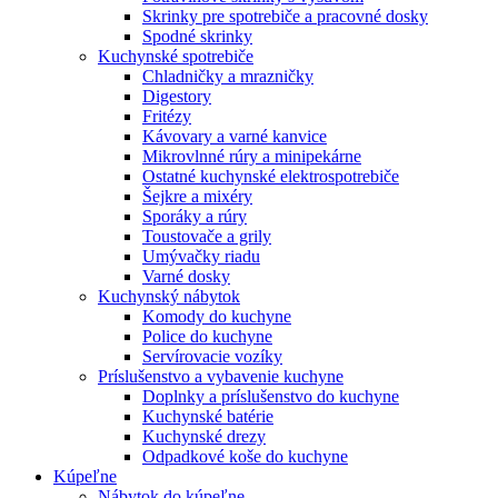
Skrinky pre spotrebiče a pracovné dosky
Spodné skrinky
Kuchynské spotrebiče
Chladničky a mrazničky
Digestory
Fritézy
Kávovary a varné kanvice
Mikrovlnné rúry a minipekárne
Ostatné kuchynské elektrospotrebiče
Šejkre a mixéry
Sporáky a rúry
Toustovače a grily
Umývačky riadu
Varné dosky
Kuchynský nábytok
Komody do kuchyne
Police do kuchyne
Servírovacie vozíky
Príslušenstvo a vybavenie kuchyne
Doplnky a príslušenstvo do kuchyne
Kuchynské batérie
Kuchynské drezy
Odpadkové koše do kuchyne
Kúpeľne
Nábytok do kúpeľne