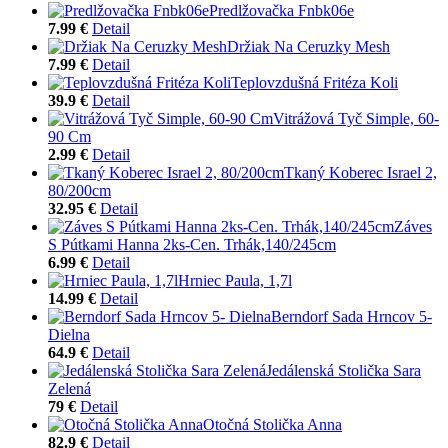
Predlžovačka Fnbk06e
7.99 €
Detail
Držiak Na Ceruzky Mesh
7.99 €
Detail
Teplovzdušná Fritéza Koli
39.9 €
Detail
Vitrážová Tyč Simple, 60-
90 Cm
2.99 €
Detail
Tkaný Koberec Israel 2,
80/200cm
32.95 €
Detail
Záves
S Pútkami Hanna 2ks-Cen. Trhák,140/245cm
6.99 €
Detail
Hrniec Paula, 1,7l
14.99 €
Detail
Berndorf Sada Hrncov 5-
Dielna
64.9 €
Detail
Jedálenská Stolička Sara
Zelená
79 €
Detail
Otočná Stolička Anna
82.9 €
Detail