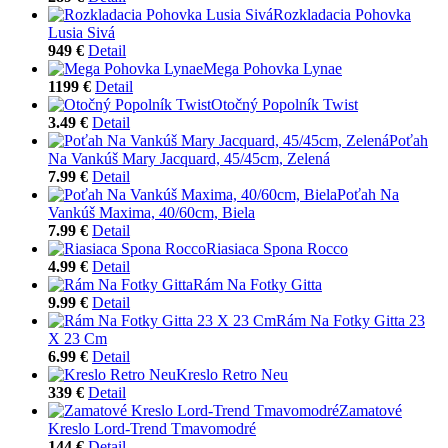
Rozkladacia Pohovka
Lusia Sivá
949 €
Detail
Mega Pohovka Lynae
1199 €
Detail
Otočný Popolník Twist
3.49 €
Detail
Poťah
Na Vankúš Mary Jacquard, 45/45cm, Zelená
7.99 €
Detail
Poťah Na
Vankúš Maxima, 40/60cm, Biela
7.99 €
Detail
Riasiaca Spona Rocco
4.99 €
Detail
Rám Na Fotky Gitta
9.99 €
Detail
Rám Na Fotky Gitta 23
X 23 Cm
6.99 €
Detail
Kreslo Retro Neu
339 €
Detail
Zamatové
Kreslo Lord-Trend Tmavomodré
144 €
Detail