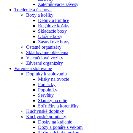
Zatemňovacie závesy
Triedenie a úschova
Boxy a košíky
Debny a truhlice
Regálové košíky
Skladacie boxy
Úložné boxy
Zásuvkové boxy
Ostatné organizéry
Skladovanie oblečenia
Viacúčelové vozíky
Závesné organizéry
Varenie a stolovanie
Doplnky k stolovaniu
Misky na ovocie
Podtácky
Popolníky
Servítky
Slamky na pitie
Soľničky a koreničky
Kuchynské doplnky
Kuchynské pomôcky
Dosky na krájanie
Dózy a poháre s vekom
Nože a držiaky nožov