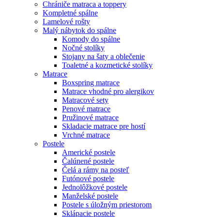
Chrániče matraca a toppery
Kompletné spálne
Lamelové rošty
Malý nábytok do spálne
Komody do spálne
Nočné stolíky
Stojany na šaty a oblečenie
Toaletné a kozmetické stolíky
Matrace
Boxspring matrace
Matrace vhodné pro alergikov
Matracové sety
Penové matrace
Pružinové matrace
Skladacie matrace pre hostí
Vrchné matrace
Postele
Americké postele
Čalúnené postele
Čelá a rámy na posteľ
Futónové postele
Jednolôžkové postele
Manželské postele
Postele s úložným priestorom
Sklápacie postele