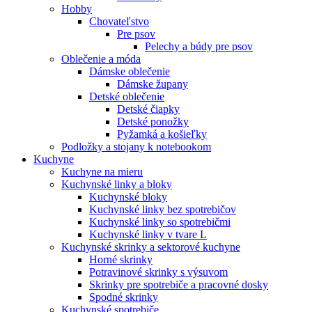
Hobby
Chovateľstvo
Pre psov
Pelechy a búdy pre psov
Oblečenie a móda
Dámske oblečenie
Dámske župany
Detské oblečenie
Detské čiapky
Detské ponožky
Pyžamká a košieľky
Podložky a stojany k notebookom
Kuchyne
Kuchyne na mieru
Kuchynské linky a bloky
Kuchynské bloky
Kuchynské linky bez spotrebičov
Kuchynské linky so spotrebičmi
Kuchynské linky v tvare L
Kuchynské skrinky a sektorové kuchyne
Horné skrinky
Potravinové skrinky s výsuvom
Skrinky pre spotrebiče a pracovné dosky
Spodné skrinky
Kuchynské spotrebiče