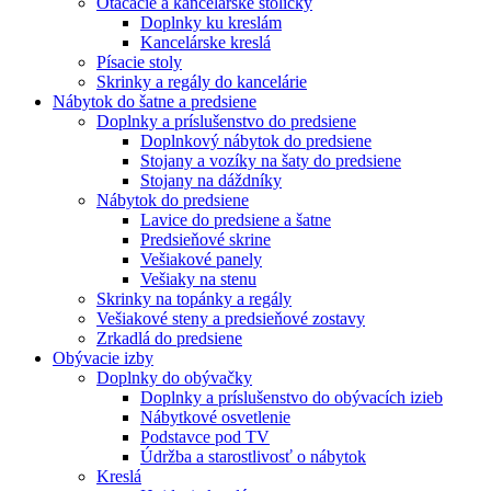
Otáčacie a kancelárske stoličky
Doplnky ku kreslám
Kancelárske kreslá
Písacie stoly
Skrinky a regály do kancelárie
Nábytok do šatne a predsiene
Doplnky a príslušenstvo do predsiene
Doplnkový nábytok do predsiene
Stojany a vozíky na šaty do predsiene
Stojany na dáždníky
Nábytok do predsiene
Lavice do predsiene a šatne
Predsieňové skrine
Vešiakové panely
Vešiaky na stenu
Skrinky na topánky a regály
Vešiakové steny a predsieňové zostavy
Zrkadlá do predsiene
Obývacie izby
Doplnky do obývačky
Doplnky a príslušenstvo do obývacích izieb
Nábytkové osvetlenie
Podstavce pod TV
Údržba a starostlivosť o nábytok
Kreslá