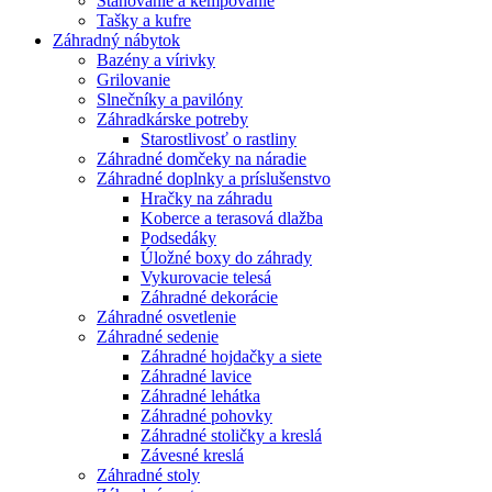
Stanovanie a kempovanie
Tašky a kufre
Záhradný nábytok
Bazény a vírivky
Grilovanie
Slnečníky a pavilóny
Záhradkárske potreby
Starostlivosť o rastliny
Záhradné domčeky na náradie
Záhradné doplnky a príslušenstvo
Hračky na záhradu
Koberce a terasová dlažba
Podsedáky
Úložné boxy do záhrady
Vykurovacie telesá
Záhradné dekorácie
Záhradné osvetlenie
Záhradné sedenie
Záhradné hojdačky a siete
Záhradné lavice
Záhradné lehátka
Záhradné pohovky
Záhradné stoličky a kreslá
Závesné kreslá
Záhradné stoly