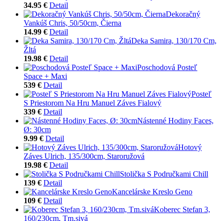
34.95 €
Detail
Dekoračný
Vankúš Chris, 50/50cm, Čierna
14.99 €
Detail
Deka Samira, 130/170 Cm,
Žltá
19.98 €
Detail
Poschodová Posteľ
Space + Maxi
539 €
Detail
Posteľ
S Priestorom Na Hru Manuel Záves Fialový
339 €
Detail
Nástenné Hodiny Faces,
Ø: 30cm
9.99 €
Detail
Hotový
Záves Ulrich, 135/300cm, Staroružová
19.98 €
Detail
Stolička S Područkami Chill
139 €
Detail
Kancelárske Kreslo Geno
109 €
Detail
Koberec Stefan 3,
160/230cm, Tm.sivá