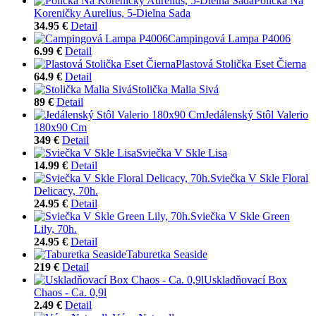
Polička Na
Koreničky Aurelius, 5-Dielna Sada
34.95 €
Detail
Campingová Lampa P4006
6.99 €
Detail
Plastová Stolička Eset Čierna
64.9 €
Detail
Stolička Malia Sivá
89 €
Detail
Jedálenský Stôl Valerio
180x90 Cm
349 €
Detail
Sviečka V Skle Lisa
14.99 €
Detail
Sviečka V Skle Floral
Delicacy, 70h.
24.95 €
Detail
Sviečka V Skle Green
Lily, 70h.
24.95 €
Detail
Taburetka Seaside
219 €
Detail
Uskladňovací Box
Chaos - Ca. 0,9l
2.49 €
Detail