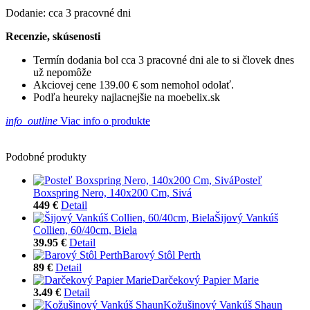
Dodanie: cca 3 pracovné dni
Recenzie, skúsenosti
Termín dodania bol cca 3 pracovné dni ale to si človek dnes
už nepomôže
Akciovej cene 139.00 € som nemohol odolať.
Podľa heureky najlacnejšie na moebelix.sk
info_outline
Viac info o produkte
Podobné produkty
Posteľ
Boxspring Nero, 140x200 Cm, Sivá
449 €
Detail
Šijový Vankúš
Collien, 60/40cm, Biela
39.95 €
Detail
Barový Stôl Perth
89 €
Detail
Darčekový Papier Marie
3.49 €
Detail
Kožušinový Vankúš Shaun