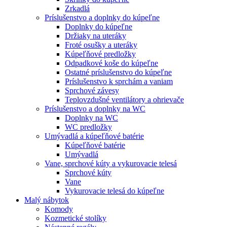
Zrkadlá
Príslušenstvo a doplnky do kúpeľne
Doplnky do kúpeľne
Držiaky na uteráky
Froté osušky a uteráky
Kúpeľňové predložky
Odpadkové koše do kúpeľne
Ostatné príslušenstvo do kúpeľne
Príslušenstvo k sprchám a vaniam
Sprchové závesy
Teplovzdušné ventilátory a ohrievače
Príslušenstvo a doplnky na WC
Doplnky na WC
WC predložky
Umývadlá a kúpeľňové batérie
Kúpeľňové batérie
Umývadlá
Vane, sprchové kúty a vykurovacie telesá
Sprchové kúty
Vane
Vykurovacie telesá do kúpeľne
Malý nábytok
Komody
Kozmetické stolíky