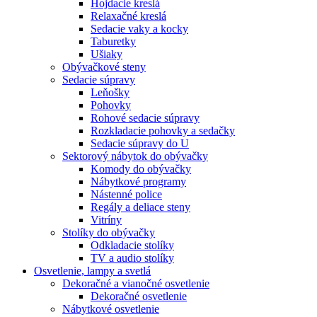
Hojdacie kreslá
Relaxačné kreslá
Sedacie vaky a kocky
Taburetky
Ušiaky
Obývačkové steny
Sedacie súpravy
Leňošky
Pohovky
Rohové sedacie súpravy
Rozkladacie pohovky a sedačky
Sedacie súpravy do U
Sektorový nábytok do obývačky
Komody do obývačky
Nábytkové programy
Nástenné police
Regály a deliace steny
Vitríny
Stolíky do obývačky
Odkladacie stolíky
TV a audio stolíky
Osvetlenie, lampy a svetlá
Dekoračné a vianočné osvetlenie
Dekoračné osvetlenie
Nábytkové osvetlenie