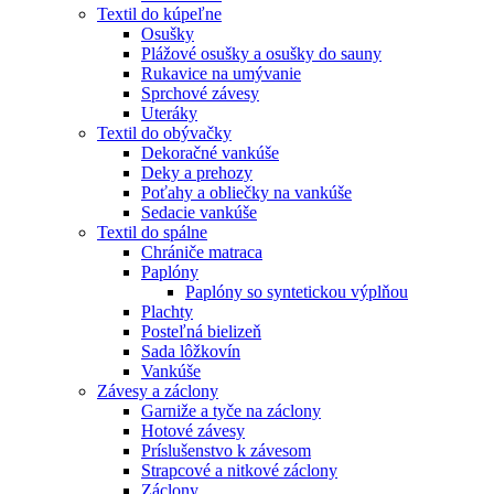
Textil do kúpeľne
Osušky
Plážové osušky a osušky do sauny
Rukavice na umývanie
Sprchové závesy
Uteráky
Textil do obývačky
Dekoračné vankúše
Deky a prehozy
Poťahy a obliečky na vankúše
Sedacie vankúše
Textil do spálne
Chrániče matraca
Paplóny
Paplóny so syntetickou výplňou
Plachty
Posteľná bielizeň
Sada lôžkovín
Vankúše
Závesy a záclony
Garniže a tyče na záclony
Hotové závesy
Príslušenstvo k závesom
Strapcové a nitkové záclony
Záclony