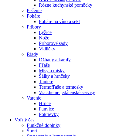
Rôzne kuchynské pomôcky
Pečenie
Poháre
Poháre na víno a sekt
Príbory
Lyžice
Nože
Príborové sady
Vidličky
Riady
Džbány a karafy
Fľaše
Misy a misky
Šálky a hrnčeky
Taniere
Termofľaše a termosky
Viacdielne jedálenské servisy
Varenie
Hrnce
Panvice
Pokrievky
Voľný čas
Funkčné doplnky
Šport