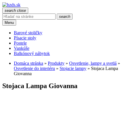
search
close
search
Menu
Barové stoličky
Písacie stoly
Postele
Vankúše
Balkónový nábytok
Domáca stránka
»
Produkty
»
Osvetlenie, lampy a svetlá
»
Osvetlenie do interiéru
»
Stojacie lampy
»
Stojaca Lampa
Giovanna
Stojaca Lampa Giovanna