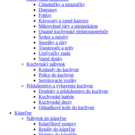
Chladničky a mrazničky
Digestory
Fritézy
Kávovary a varné kanvice
Mikrovlnné rúry a minipekárne
Ostatné kuchynské elektrospotrebiče
Šejkre a mixéry
Sporáky a rúry
Toustovače a grily
Umývačky riadu
Varné dosky
Kuchynský nábytok
Komody do kuchyne
Police do kuchyne
Servírovacie vozíky
Príslušenstvo a vybavenie kuchyne
Doplnky a príslušenstvo do kuchyne
Kuchynské batérie
Kuchynské drezy
Odpadkové koše do kuchyne
Kúpeľne
Nábytok do kúpeľne
Kúpeľňové zostavy
Regály do kúpeľne
Skrinky do kúpeľňe