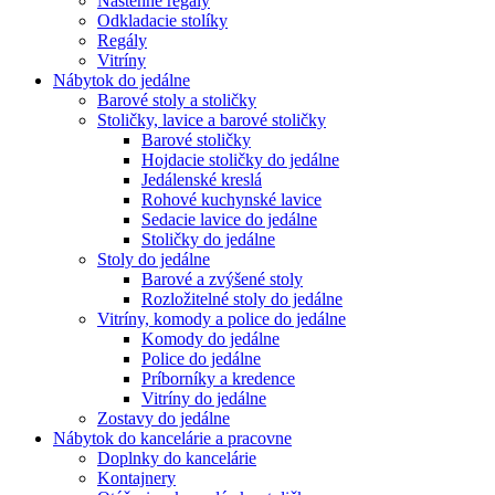
Nástenné regály
Odkladacie stolíky
Regály
Vitríny
Nábytok do jedálne
Barové stoly a stoličky
Stoličky, lavice a barové stoličky
Barové stoličky
Hojdacie stoličky do jedálne
Jedálenské kreslá
Rohové kuchynské lavice
Sedacie lavice do jedálne
Stoličky do jedálne
Stoly do jedálne
Barové a zvýšené stoly
Rozložitelné stoly do jedálne
Vitríny, komody a police do jedálne
Komody do jedálne
Police do jedálne
Príborníky a kredence
Vitríny do jedálne
Zostavy do jedálne
Nábytok do kancelárie a pracovne
Doplnky do kancelárie
Kontajnery