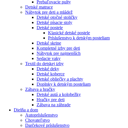
Prebaľovacie pulty
Detské matrace
Nábytok pre deti a mládež
Detské otočné stoličky
Detské písacie stoly
Detské postele
Klasické detské postele
Príslušenstvo k detským posteliam
Detské skrine
Kompletné izby pre deti
Nábytok pre najmenších
Sedacie vaky
Textil do detskej izby
Detské deky
Detské koberce
Detské obliečky a plachty
Doplnky k detským posteliam
Zábava a hračky
Detské autá a kolobežky
Hračky pre deti
Zábava na záhrade
Dielňa a dom
Autopríslušenstvo
Chovateľstvo
Darčekové príslušenstvo