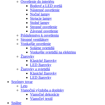
Osvetlenie do interiéru
Bodové a LED svetlá
Nástenné osvetlenie
Nočné lampy
Stojacie lampy
Stolné lampy
Stropné osvetlenie
Závesné osvetlenie
Príslušenstvo k osvetleniu
Stropné ventilátory
Vonkajšie osvetlenie
Solárne svietidlá
Vonkajšie svietidlá na elektrinu
Žiarovky
Klasické žiarovky
LED žiarovky
Žiarovky a svietidlá
Klasické žiarovky
LED žiarovky
Sezónny tovar
Leto
Vianočná výzdoba a doplnky
Vianočné dekorácie
Vianočný textil
Spálne