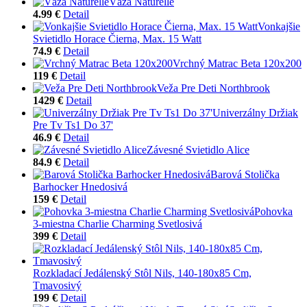
Váza Naturelle
4.99 €
Detail
Vonkajšie
Svietidlo Horace Čierna, Max. 15 Watt
74.9 €
Detail
Vrchný Matrac Beta 120x200
119 €
Detail
Veža Pre Deti Northbrook
1429 €
Detail
Univerzálny Držiak
Pre Tv Ts1 Do 37'
46.9 €
Detail
Závesné Svietidlo Alice
84.9 €
Detail
Barová Stolička
Barhocker Hnedosivá
159 €
Detail
Pohovka
3-miestna Charlie Charming Svetlosivá
399 €
Detail
Rozkladací Jedálenský Stôl Nils, 140-180x85 Cm,
Tmavosivý
199 €
Detail