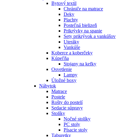
Bytový textil
Chrániče na matrace
Deky
Plachty
Posteľná bielizeň
Prikrývky na spanie
Sety prikrývok a vankúšov
Uteráky
Vankúše
Koberce a koberčeky
Kúpeľňa
Stojany na kefky
Osvetlenie
Lampy
Úložné boxy
Nábytok
Matrace
Postele
Rošty do postelí
Sedacie súpravy
Stolíky
Nočné stolíky
PC stoly
Písacie stoly
Taburetky