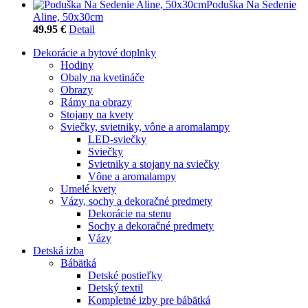
Poduška Na Sedenie
Aline, 50x30cm
49.95 €
Detail
Dekorácie a bytové doplnky
Hodiny
Obaly na kvetináče
Obrazy
Rámy na obrazy
Stojany na kvety
Sviečky, svietniky, vône a aromalampy
LED-sviečky
Sviečky
Svietniky a stojany na sviečky
Vône a aromalampy
Umelé kvety
Vázy, sochy a dekoračné predmety
Dekorácie na stenu
Sochy a dekoračné predmety
Vázy
Detská izba
Bábätká
Detské postieľky
Detský textil
Kompletné izby pre bábätká