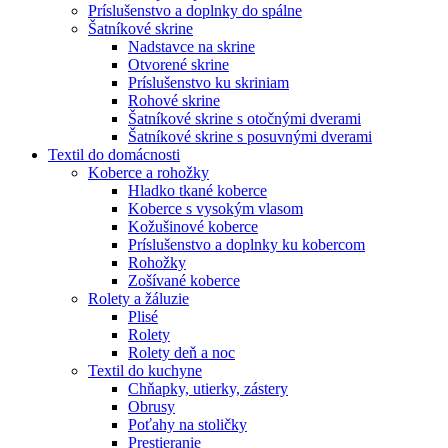
Príslušenstvo a doplnky do spálne
Šatníkové skrine
Nadstavce na skrine
Otvorené skrine
Príslušenstvo ku skriniam
Rohové skrine
Šatníkové skrine s otočnými dverami
Šatníkové skrine s posuvnými dverami
Textil do domácnosti
Koberce a rohožky
Hladko tkané koberce
Koberce s vysokým vlasom
Kožušinové koberce
Príslušenstvo a doplnky ku kobercom
Rohožky
Zošívané koberce
Rolety a žáluzie
Plisé
Rolety
Rolety deň a noc
Textil do kuchyne
Chňapky, utierky, zástery
Obrusy
Poťahy na stoličky
Prestieranie