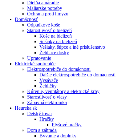
Dielňa a náradie
Maliarske potreby
Ochrana proti hmyzu
Domácnosť
Odpadkové koše
Starostlivosť o bielizeň
Koše na bielizeň
Sušiaky na bielizeň
Vešiaky, štipce a iné príslušenstvo
Žehliace dosky
Upratovanie
Elektrické spotrebiče
Elektrospotrebiče do domácnosti
Dalšie elektrospotrebiče do domácnosti
Vysávače
Žehličky
Kúrenie, ventilátory a elektrické krby
Starostlivosť o vlasy
Zábavná elektronika
Heureka.sk
Detský tovar
Hračky
Plyšové hračky
Dom a záhrada
Bývanie a doplnky