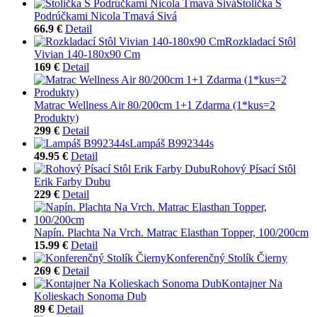
Stolička S
Podrúčkami Nicola Tmavá Sivá
66.9 €
Detail
Rozkladací Stôl
Vivian 140-180x90 Cm
169 €
Detail
Matrac Wellness Air 80/200cm 1+1 Zdarma (1*kus=2
Produkty)
299 €
Detail
Lampáš B992344s
49.95 €
Detail
Rohový Písací Stôl
Erik Farby Dubu
229 €
Detail
Napín. Plachta Na Vrch. Matrac Elasthan Topper, 100/200cm
15.99 €
Detail
Konferenčný Stolík Čierny
269 €
Detail
Kontajner Na
Kolieskach Sonoma Dub
89 €
Detail