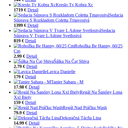
Kreslo Tv Kobra Xc
1719 €
Detail
Sedacia
Súprava S Rozkladom Coletta Tmavosivá
1399 €
Detail
Sedacia
Súprava V Tvare L Adone Svetlosivá
819 €
Detail
Rohožka Be Happy, 60/25
Cm
2.99 €
Detail
Šálka Na Čaj Shiva
2.79 €
Detail
Lavica Danielle
179 €
Detail
Tanier Sahara - M
17.98 €
Detail
Regál Na Šanóny Lona
Xxl Biely
159 €
Detail
Regál Nad Práčku Wash
79.9 €
Detail
Dekoračná Tácňa Lina
14.99 €
Detail