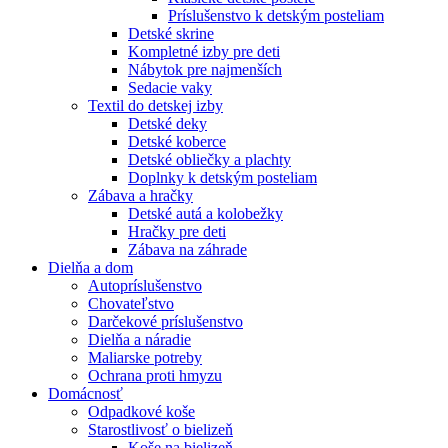
Príslušenstvo k detským posteliam
Detské skrine
Kompletné izby pre deti
Nábytok pre najmenších
Sedacie vaky
Textil do detskej izby
Detské deky
Detské koberce
Detské obliečky a plachty
Doplnky k detským posteliam
Zábava a hračky
Detské autá a kolobežky
Hračky pre deti
Zábava na záhrade
Dielňa a dom
Autopríslušenstvo
Chovateľstvo
Darčekové príslušenstvo
Dielňa a náradie
Maliarske potreby
Ochrana proti hmyzu
Domácnosť
Odpadkové koše
Starostlivosť o bielizeň
Koše na bielizeň