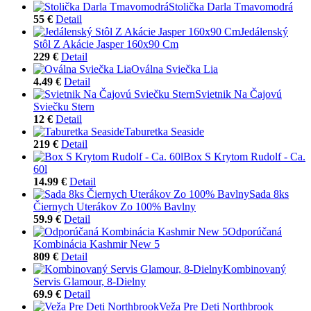
Stolička Darla Tmavomodrá
55 €
Detail
Jedálenský
Stôl Z Akácie Jasper 160x90 Cm
229 €
Detail
Oválna Sviečka Lia
4.49 €
Detail
Svietnik Na Čajovú
Sviečku Stern
12 €
Detail
Taburetka Seaside
219 €
Detail
Box S Krytom Rudolf - Ca.
60l
14.99 €
Detail
Sada 8ks
Čiernych Uterákov Zo 100% Bavlny
59.9 €
Detail
Odporúčaná
Kombinácia Kashmir New 5
809 €
Detail
Kombinovaný
Servis Glamour, 8-Dielny
69.9 €
Detail
Veža Pre Deti Northbrook