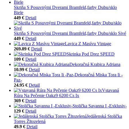
Skriňa S Posuvnými Dverami Bramfeld,farby Dubu/sklo
Biele
449 €
Detail
Skriňa S Posuvnými Dverami Bramfeld,farby Dubu/sklo Sivé
449 €
Detail
Lavica Z Masívu Vintage
269.89 €
Detail
Skrinka Pod Drez SPEED
109 €
Detail
Dekoračná Krabica Adriana
10.99 €
Detail
Dekoračná Miska Tora Ii -
Paz-
24.95 €
Detail
Vstavaná
Rúra Na Pečenie Oakz9 6200 Cs Ix
369 €
Detail
Stolička Savanna I -Exklusiv-
129 €
Detail
Jedálenská Stolička
Torres Žltozelená
49.9 €
Detail