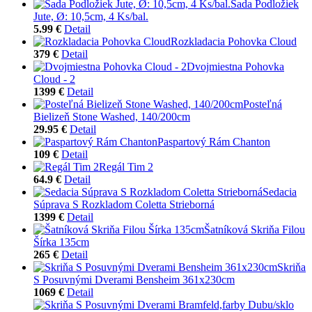
Sada Podložiek
Jute, Ø: 10,5cm, 4 Ks/bal.
5.99 €
Detail
Rozkladacia Pohovka Cloud
379 €
Detail
Dvojmiestna Pohovka
Cloud - 2
1399 €
Detail
Posteľná
Bielizeň Stone Washed, 140/200cm
29.95 €
Detail
Paspartový Rám Chanton
109 €
Detail
Regál Tim 2
64.9 €
Detail
Sedacia
Súprava S Rozkladom Coletta Strieborná
1399 €
Detail
Šatníková Skriňa Filou
Šírka 135cm
265 €
Detail
Skriňa
S Posuvnými Dverami Bensheim 361x230cm
1069 €
Detail