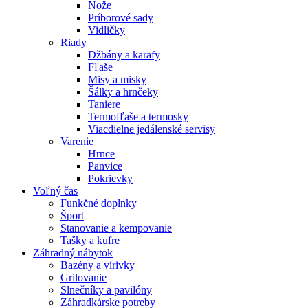
Nože
Príborové sady
Vidličky
Riady
Džbány a karafy
Fľaše
Misy a misky
Šálky a hrnčeky
Taniere
Termofľaše a termosky
Viacdielne jedálenské servisy
Varenie
Hrnce
Panvice
Pokrievky
Voľný čas
Funkčné doplnky
Šport
Stanovanie a kempovanie
Tašky a kufre
Záhradný nábytok
Bazény a vírivky
Grilovanie
Slnečníky a pavilóny
Záhradkárske potreby