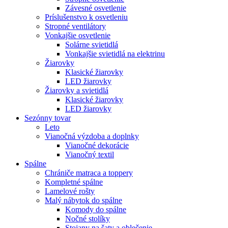
Závesné osvetlenie
Príslušenstvo k osvetleniu
Stropné ventilátory
Vonkajšie osvetlenie
Solárne svietidlá
Vonkajšie svietidlá na elektrinu
Žiarovky
Klasické žiarovky
LED žiarovky
Žiarovky a svietidlá
Klasické žiarovky
LED žiarovky
Sezónny tovar
Leto
Vianočná výzdoba a doplnky
Vianočné dekorácie
Vianočný textil
Spálne
Chrániče matraca a toppery
Kompletné spálne
Lamelové rošty
Malý nábytok do spálne
Komody do spálne
Nočné stolíky
Stojany na šaty a oblečenie