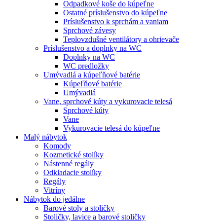
Odpadkové koše do kúpeľne
Ostatné príslušenstvo do kúpeľne
Príslušenstvo k sprchám a vaniam
Sprchové závesy
Teplovzdušné ventilátory a ohrievače
Príslušenstvo a doplnky na WC
Doplnky na WC
WC predložky
Umývadlá a kúpeľňové batérie
Kúpeľňové batérie
Umývadlá
Vane, sprchové kúty a vykurovacie telesá
Sprchové kúty
Vane
Vykurovacie telesá do kúpeľne
Malý nábytok
Komody
Kozmetické stolíky
Nástenné regály
Odkladacie stolíky
Regály
Vitríny
Nábytok do jedálne
Barové stoly a stoličky
Stoličky, lavice a barové stoličky