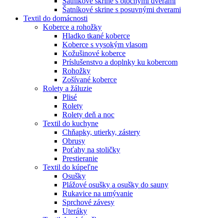
Šatníkové skrine s otočnými dverami
Šatníkové skrine s posuvnými dverami
Textil do domácnosti
Koberce a rohožky
Hladko tkané koberce
Koberce s vysokým vlasom
Kožušinové koberce
Príslušenstvo a doplnky ku kobercom
Rohožky
Zošívané koberce
Rolety a žáluzie
Plisé
Rolety
Rolety deň a noc
Textil do kuchyne
Chňapky, utierky, zástery
Obrusy
Poťahy na stoličky
Prestieranie
Textil do kúpeľne
Osušky
Plážové osušky a osušky do sauny
Rukavice na umývanie
Sprchové závesy
Uteráky