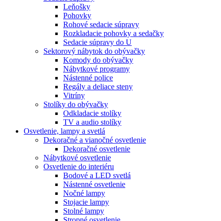
Leňošky
Pohovky
Rohové sedacie súpravy
Rozkladacie pohovky a sedačky
Sedacie súpravy do U
Sektorový nábytok do obývačky
Komody do obývačky
Nábytkové programy
Nástenné police
Regály a deliace steny
Vitríny
Stolíky do obývačky
Odkladacie stolíky
TV a audio stolíky
Osvetlenie, lampy a svetlá
Dekoračné a vianočné osvetlenie
Dekoračné osvetlenie
Nábytkové osvetlenie
Osvetlenie do interiéru
Bodové a LED svetlá
Nástenné osvetlenie
Nočné lampy
Stojacie lampy
Stolné lampy
Stropné osvetlenie