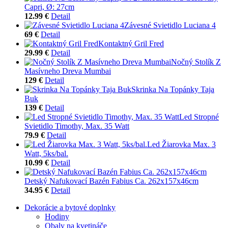
Capri, Ø: 27cm
12.99 €
Detail
Závesné Svietidlo Luciana 4
69 €
Detail
Kontaktný Gril Fred
29.99 €
Detail
Nočný Stolík Z
Masívneho Dreva Mumbai
129 €
Detail
Skrinka Na Topánky Taja
Buk
139 €
Detail
Led Stropné
Svietidlo Timothy, Max. 35 Watt
79.9 €
Detail
Led Žiarovka Max. 3
Watt, 5ks/bal.
10.99 €
Detail
Detský Nafukovací Bazén Fabius Ca. 262x157x46cm
34.95 €
Detail
Dekorácie a bytové doplnky
Hodiny
Obaly na kvetináče