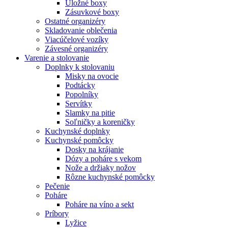
Úložné boxy
Zásuvkové boxy
Ostatné organizéry
Skladovanie oblečenia
Viacúčelové vozíky
Závesné organizéry
Varenie a stolovanie
Doplnky k stolovaniu
Misky na ovocie
Podtácky
Popolníky
Servítky
Slamky na pitie
Soľničky a koreničky
Kuchynské doplnky
Kuchynské pomôcky
Dosky na krájanie
Dózy a poháre s vekom
Nože a držiaky nožov
Rôzne kuchynské pomôcky
Pečenie
Poháre
Poháre na víno a sekt
Príbory
Lyžice