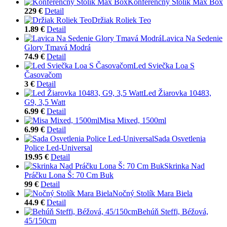
Konferenčný Stolík Max Box
229 €
Detail
Držiak Roliek Teo
1.89 €
Detail
Lavica Na Sedenie
Glory Tmavá Modrá
74.9 €
Detail
Led Sviečka Loa S
Časovačom
3 €
Detail
Led Žiarovka 10483,
G9, 3,5 Watt
6.99 €
Detail
Misa Mixed, 1500ml
6.99 €
Detail
Sada Osvetlenia
Police Led-Universal
19.95 €
Detail
Skrinka Nad
Práčku Lona Š: 70 Cm Buk
99 €
Detail
Nočný Stolík Mara Biela
44.9 €
Detail
Behúň Steffi, Béžová,
45/150cm