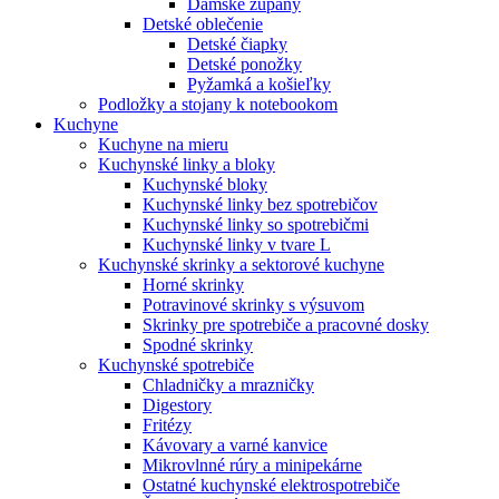
Dámske župany
Detské oblečenie
Detské čiapky
Detské ponožky
Pyžamká a košieľky
Podložky a stojany k notebookom
Kuchyne
Kuchyne na mieru
Kuchynské linky a bloky
Kuchynské bloky
Kuchynské linky bez spotrebičov
Kuchynské linky so spotrebičmi
Kuchynské linky v tvare L
Kuchynské skrinky a sektorové kuchyne
Horné skrinky
Potravinové skrinky s výsuvom
Skrinky pre spotrebiče a pracovné dosky
Spodné skrinky
Kuchynské spotrebiče
Chladničky a mrazničky
Digestory
Fritézy
Kávovary a varné kanvice
Mikrovlnné rúry a minipekárne
Ostatné kuchynské elektrospotrebiče