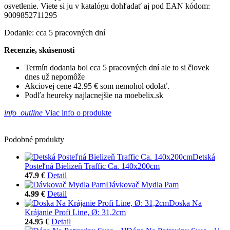
osvetlenie. Viete si ju v katalógu dohľadať aj pod EAN kódom:
9009852711295
Dodanie: cca 5 pracovných dní
Recenzie, skúsenosti
Termín dodania bol cca 5 pracovných dní ale to si človek
dnes už nepomôže
Akciovej cene 42.95 € som nemohol odolať.
Podľa heureky najlacnejšie na moebelix.sk
info_outline
Viac info o produkte
Podobné produkty
Detská
Posteľná Bielizeň Traffic Ca. 140x200cm
47.9 €
Detail
Dávkovač Mydla Pam
4.99 €
Detail
Doska Na
Krájanie Profi Line, Ø: 31,2cm
24.95 €
Detail