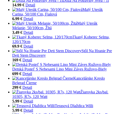
Dóza Na Potraviny Svea - 1l
14.99 €
Detail
Malý Uterák
Carina, 50/100 Cm, Fialová
6.99 €
Detail
Malý Uterák
Melanie, 50/100cm, Žltá
3.49 €
Detail
Tkaný Koberec Selma,
120/170cm
69.9 €
Detail
Stôl Na Hranie Pre
Deti Stem Discovery
169 €
Detail
Detská Posteľ S Nebesami Lino Mini Záves Ružovo-Biely
699 €
Detail
Kancelárske Kreslo
Belgrad Čierne
299 €
Detail
Žiarovka 2ks/bal.
10305, R7s, 120 Watt
5.99 €
Detail
Terasová Dlaždica Willi
5.99 €
Detail