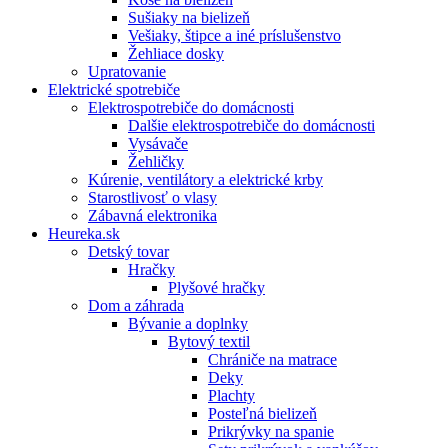
Sušiaky na bielizeň
Vešiaky, štipce a iné príslušenstvo
Žehliace dosky
Upratovanie
Elektrické spotrebiče
Elektrospotrebiče do domácnosti
Dalšie elektrospotrebiče do domácnosti
Vysávače
Žehličky
Kúrenie, ventilátory a elektrické krby
Starostlivosť o vlasy
Zábavná elektronika
Heureka.sk
Detský tovar
Hračky
Plyšové hračky
Dom a záhrada
Bývanie a doplnky
Bytový textil
Chrániče na matrace
Deky
Plachty
Posteľná bielizeň
Prikrývky na spanie