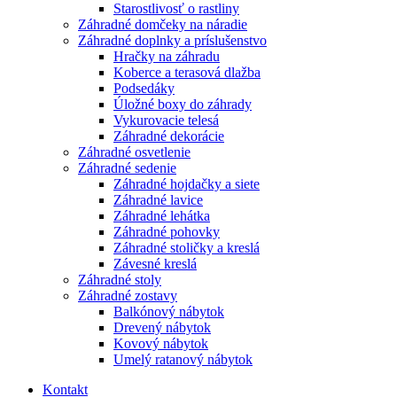
Starostlivosť o rastliny
Záhradné domčeky na náradie
Záhradné doplnky a príslušenstvo
Hračky na záhradu
Koberce a terasová dlažba
Podsedáky
Úložné boxy do záhrady
Vykurovacie telesá
Záhradné dekorácie
Záhradné osvetlenie
Záhradné sedenie
Záhradné hojdačky a siete
Záhradné lavice
Záhradné lehátka
Záhradné pohovky
Záhradné stoličky a kreslá
Závesné kreslá
Záhradné stoly
Záhradné zostavy
Balkónový nábytok
Drevený nábytok
Kovový nábytok
Umelý ratanový nábytok
Kontakt