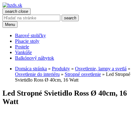
search
close
search
Menu
Barové stoličky
Písacie stoly
Postele
Vankúše
Balkónový nábytok
Domáca stránka
»
Produkty
»
Osvetlenie, lampy a svetlá
»
Osvetlenie do interiéru
»
Stropné osvetlenie
»
Led Stropné
Svietidlo Ross Ø 40cm, 16 Watt
Led Stropné Svietidlo Ross Ø 40cm, 16
Watt