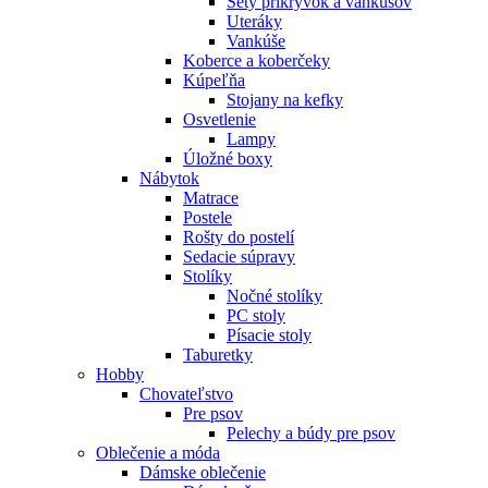
Sety prikrývok a vankúšov
Uteráky
Vankúše
Koberce a koberčeky
Kúpeľňa
Stojany na kefky
Osvetlenie
Lampy
Úložné boxy
Nábytok
Matrace
Postele
Rošty do postelí
Sedacie súpravy
Stolíky
Nočné stolíky
PC stoly
Písacie stoly
Taburetky
Hobby
Chovateľstvo
Pre psov
Pelechy a búdy pre psov
Oblečenie a móda
Dámske oblečenie