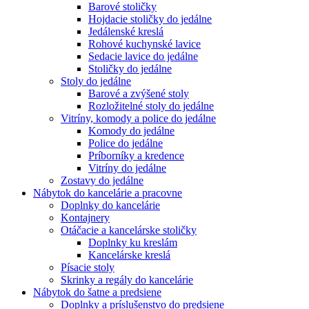
Barové stoličky
Hojdacie stoličky do jedálne
Jedálenské kreslá
Rohové kuchynské lavice
Sedacie lavice do jedálne
Stoličky do jedálne
Stoly do jedálne
Barové a zvýšené stoly
Rozložitelné stoly do jedálne
Vitríny, komody a police do jedálne
Komody do jedálne
Police do jedálne
Príborníky a kredence
Vitríny do jedálne
Zostavy do jedálne
Nábytok do kancelárie a pracovne
Doplnky do kancelárie
Kontajnery
Otáčacie a kancelárske stoličky
Doplnky ku kreslám
Kancelárske kreslá
Písacie stoly
Skrinky a regály do kancelárie
Nábytok do šatne a predsiene
Doplnky a príslušenstvo do predsiene