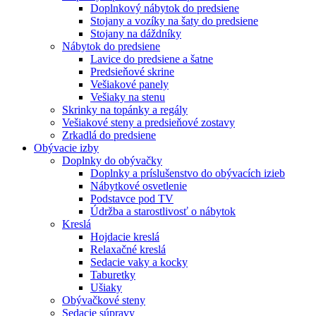
Doplnkový nábytok do predsiene
Stojany a vozíky na šaty do predsiene
Stojany na dáždníky
Nábytok do predsiene
Lavice do predsiene a šatne
Predsieňové skrine
Vešiakové panely
Vešiaky na stenu
Skrinky na topánky a regály
Vešiakové steny a predsieňové zostavy
Zrkadlá do predsiene
Obývacie izby
Doplnky do obývačky
Doplnky a príslušenstvo do obývacích izieb
Nábytkové osvetlenie
Podstavce pod TV
Údržba a starostlivosť o nábytok
Kreslá
Hojdacie kreslá
Relaxačné kreslá
Sedacie vaky a kocky
Taburetky
Ušiaky
Obývačkové steny
Sedacie súpravy