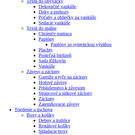
Textil do obývačky
Dekoračné vankúše
Deky a prehozy
Poťahy a obliečky na vankúše
Sedacie vankúše
Textil do spálne
Chrániče matraca
Paplóny
Paplóny so syntetickou výplňou
Plachty
Posteľná bielizeň
Sada lôžkovín
Vankúše
Závesy a záclony
Garniže a tyče na záclony
Hotové závesy
Príslušenstvo k závesom
Strapcové a nitkové záclony
Záclony
Zatemňovacie závesy
Triedenie a úschova
Boxy a košíky
Debny a truhlice
Regálové košíky
Skladacie boxy