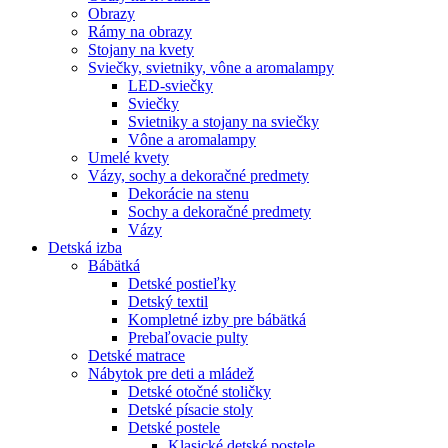
Obrazy
Rámy na obrazy
Stojany na kvety
Sviečky, svietniky, vône a aromalampy
LED-sviečky
Sviečky
Svietniky a stojany na sviečky
Vône a aromalampy
Umelé kvety
Vázy, sochy a dekoračné predmety
Dekorácie na stenu
Sochy a dekoračné predmety
Vázy
Detská izba
Bábätká
Detské postieľky
Detský textil
Kompletné izby pre bábätká
Prebaľovacie pulty
Detské matrace
Nábytok pre deti a mládež
Detské otočné stoličky
Detské písacie stoly
Detské postele
Klasické detské postele