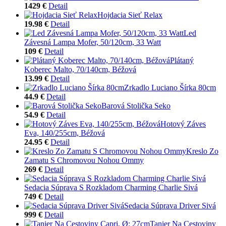
1429 €
Detail
Hojdacia Sieť Relax
19.98 €
Detail
Led
Závesná Lampa Mofer, 50/120cm, 33 Watt
109 €
Detail
Plátaný
Koberec Malto, 70/140cm, Béžová
13.99 €
Detail
Zrkadlo Luciano Šírka 80cm
44.9 €
Detail
Barová Stolička Seko
54.9 €
Detail
Hotový Záves
Eva, 140/255cm, Béžová
24.95 €
Detail
Kreslo Zo
Zamatu S Chromovou Nohou Ommy
269 €
Detail
Sedacia Súprava S Rozkladom Charming Charlie Sivá
749 €
Detail
Sedacia Súprava Driver Sivá
999 €
Detail
Tanier Na Cestoviny