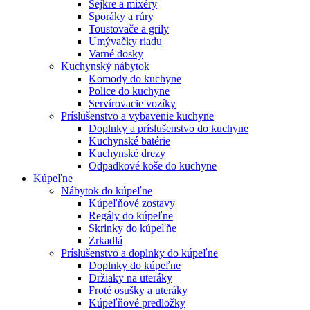
Šejkre a mixéry
Sporáky a rúry
Toustovače a grily
Umývačky riadu
Varné dosky
Kuchynský nábytok
Komody do kuchyne
Police do kuchyne
Servírovacie vozíky
Príslušenstvo a vybavenie kuchyne
Doplnky a príslušenstvo do kuchyne
Kuchynské batérie
Kuchynské drezy
Odpadkové koše do kuchyne
Kúpeľne
Nábytok do kúpeľne
Kúpeľňové zostavy
Regály do kúpeľne
Skrinky do kúpeľňe
Zrkadlá
Príslušenstvo a doplnky do kúpeľne
Doplnky do kúpeľne
Držiaky na uteráky
Froté osušky a uteráky
Kúpeľňové predložky