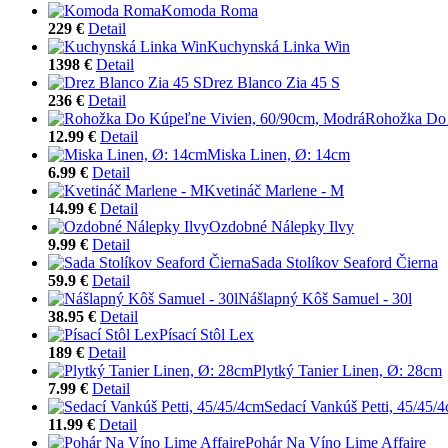
Komoda Roma
229 €
Detail
Kuchynská Linka Win
1398 €
Detail
Drez Blanco Zia 45 S
236 €
Detail
Rohožka Do 
12.99 €
Detail
Miska Linen, Ø: 14cm
6.99 €
Detail
Kvetináč Marlene - M
14.99 €
Detail
Ozdobné Nálepky Ilvy
9.99 €
Detail
Sada Stolíkov Seaford Čierna
59.9 €
Detail
Nášlapný Kôš Samuel - 30l
38.95 €
Detail
Písací Stôl Lex
189 €
Detail
Plytký Tanier Linen, Ø: 28cm
7.99 €
Detail
Sedací Vankúš Petti, 45/45/
11.99 €
Detail
Pohár Na Víno Lime Affaire