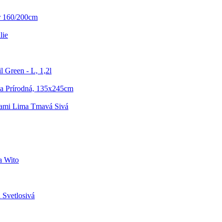
r 160/200cm
lie
 Green - L, 1,2l
a Prírodná, 135x245cm
kami Lima Tmavá Sivá
a Wito
 Svetlosivá