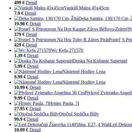
499 €
Detail
Vankúš Malea 45x45cm
7.9 €
Detail
Deka Samira, 130/170 Cm, Ž
19.98 €
Detail
P
379 €
Detail
Posteľ S Pr
429 €
Detail
Wc Kefa 271570
1.39 €
Detail
Doska Na Krájanie Supergirl
5.99 €
Detail
Nástenné Hodiny Lena
9.99 €
Detail
Nástenné Hodiny Lena
10.99 €
Detail
Plyšové Zvieratko Angel
9.99 €
Detail
Hrniec Paula, 7l
27.95 €
Detail
Otočná Stolička Billy
99.9 €
Detail
Led Dekora
10.99 €
Detail