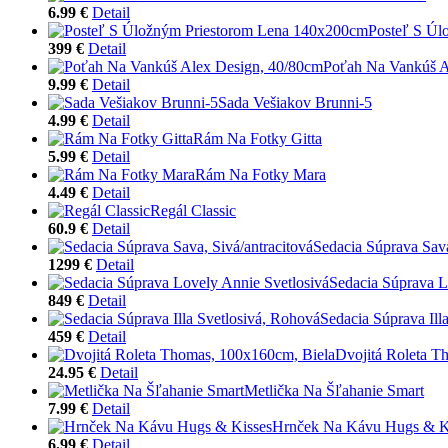
6.99 €
Detail
Posteľ S Úl
399 €
Detail
Poťah Na Vankúš A
9.99 €
Detail
Sada Vešiakov Brunni-5
4.99 €
Detail
Rám Na Fotky Gitta
5.99 €
Detail
Rám Na Fotky Mara
4.49 €
Detail
Regál Classic
60.9 €
Detail
Sedacia Súprava Sava
1299 €
Detail
Sedacia Súprava L
849 €
Detail
Sedacia Súprava Ill
459 €
Detail
Dvojitá Roleta T
24.95 €
Detail
Metlička Na Šľahanie Smart
7.99 €
Detail
Hrnček Na Kávu Hugs & K
6.99 €
Detail