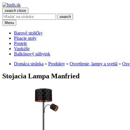
search
close
search
Menu
Barové stoličky
Písacie stoly
Postele
Vankúše
Balkónový nábytok
Domáca stránka
»
Produkty
»
Osvetlenie, lampy a svetlá
»
Osve
Stojacia Lampa Manfried