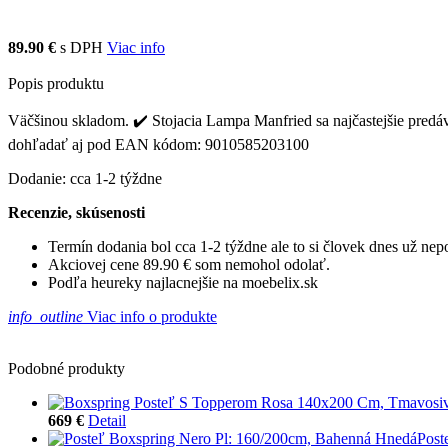
89.90 €
s DPH
Viac info
Popis produktu
Väčšinou skladom. ✔️ Stojacia Lampa Manfried sa najčastejšie predáva 
dohľadať aj pod EAN kódom: 9010585203100
Dodanie: cca 1-2 týždne
Recenzie, skúsenosti
Termín dodania bol cca 1-2 týždne ale to si človek dnes už ne
Akciovej cene 89.90 € som nemohol odolať.
Podľa heureky najlacnejšie na moebelix.sk
info_outline
Viac info o produkte
Podobné produkty
669 €
Detail
Post