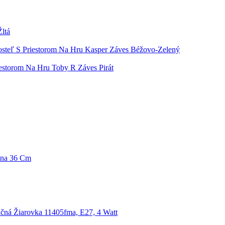
ltá
osteľ S Priestorom Na Hru Kasper Záves Béžovo-Zelený
iestorom Na Hru Toby R Záves Pirát
ina 36 Cm
čná Žiarovka 11405fma, E27, 4 Watt