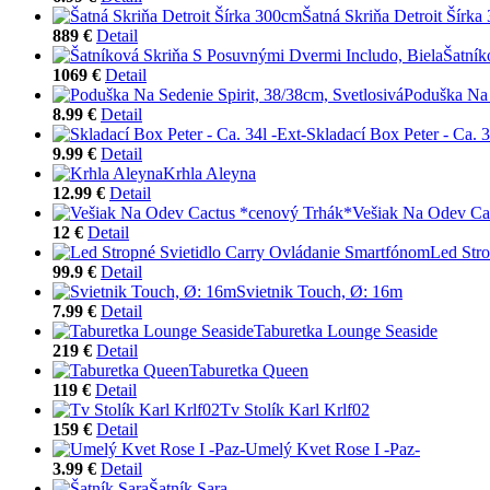
Šatná Skriňa Detroit Šírk
889 €
Detail
Šatník
1069 €
Detail
Poduška Na 
8.99 €
Detail
Skladací Box Peter - Ca. 3
9.99 €
Detail
Krhla Aleyna
12.99 €
Detail
Vešiak Na Odev Ca
12 €
Detail
Led Stro
99.9 €
Detail
Svietnik Touch, Ø: 16m
7.99 €
Detail
Taburetka Lounge Seaside
219 €
Detail
Taburetka Queen
119 €
Detail
Tv Stolík Karl Krlf02
159 €
Detail
Umelý Kvet Rose I -Paz-
3.99 €
Detail
Šatník Sara