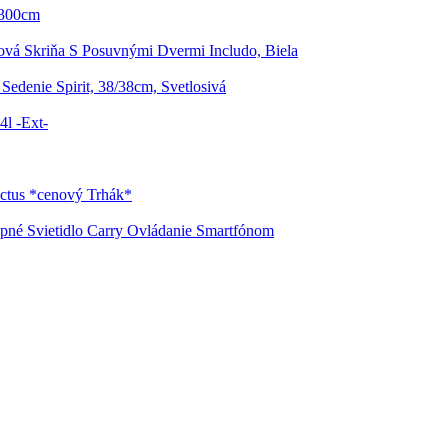
a 300cm
ová Skriňa S Posuvnými Dvermi Includo, Biela
Sedenie Spirit, 38/38cm, Svetlosivá
4l -Ext-
ctus *cenový Trhák*
pné Svietidlo Carry Ovládanie Smartfónom