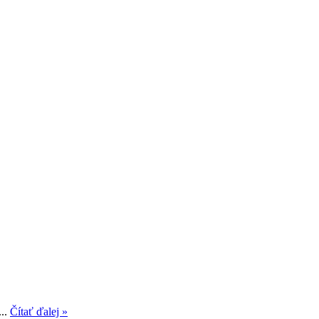
...
Čítať ďalej »