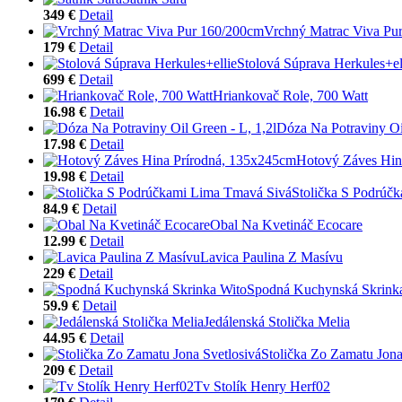
349 €
Detail
Vrchný Matrac Viva Pu
179 €
Detail
Stolová Súprava Herkules+el
699 €
Detail
Hriankovač Role, 700 Watt
16.98 €
Detail
Dóza Na Potraviny Oil
17.98 €
Detail
Hotový Záves Hin
19.98 €
Detail
Stolička S Podrúč
84.9 €
Detail
Obal Na Kvetináč Ecocare
12.99 €
Detail
Lavica Paulina Z Masívu
229 €
Detail
Spodná Kuchynská Skrink
59.9 €
Detail
Jedálenská Stolička Melia
44.95 €
Detail
Stolička Zo Zamatu Jona
209 €
Detail
Tv Stolík Henry Herf02