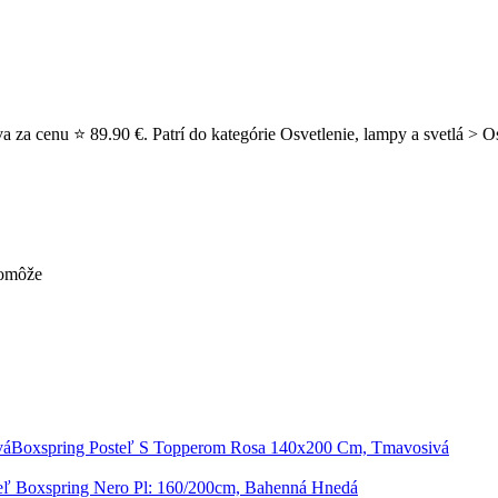
za cenu ⭐ 89.90 €. Patrí do kategórie Osvetlenie, lampy a svetlá > Osve
pomôže
Boxspring Posteľ S Topperom Rosa 140x200 Cm, Tmavosivá
eľ Boxspring Nero Pl: 160/200cm, Bahenná Hnedá