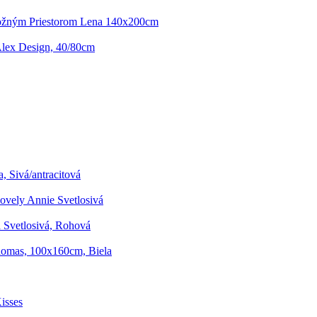
ožným Priestorom Lena 140x200cm
lex Design, 40/80cm
, Sivá/antracitová
ovely Annie Svetlosivá
a Svetlosivá, Rohová
homas, 100x160cm, Biela
isses