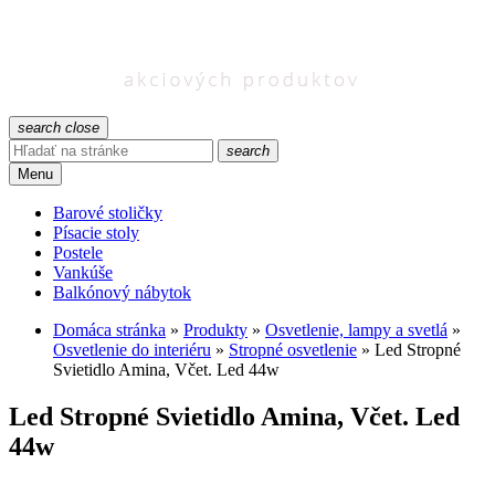
search
close
search
Menu
Barové stoličky
Písacie stoly
Postele
Vankúše
Balkónový nábytok
Domáca stránka
»
Produkty
»
Osvetlenie, lampy a svetlá
»
Osvetlenie do interiéru
»
Stropné osvetlenie
»
Led Stropné
Svietidlo Amina, Včet. Led 44w
Led Stropné Svietidlo Amina, Včet. Led
44w