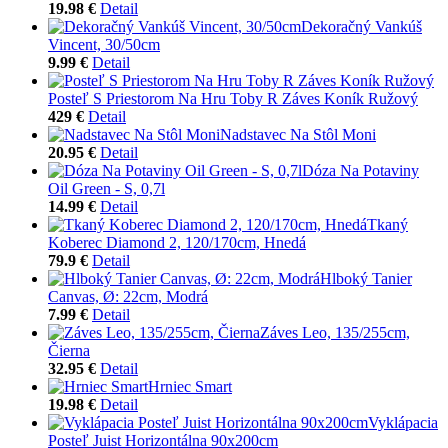
19.98 €
Detail
Dekoračný Vankúš
Vincent, 30/50cm
9.99 €
Detail
Posteľ S Priestorom Na Hru Toby R Záves Koník Ružový
429 €
Detail
Nadstavec Na Stôl Moni
20.95 €
Detail
Dóza Na Potaviny
Oil Green - S, 0,7l
14.99 €
Detail
Tkaný
Koberec Diamond 2, 120/170cm, Hnedá
79.9 €
Detail
Hlboký Tanier
Canvas, Ø: 22cm, Modrá
7.99 €
Detail
Záves Leo, 135/255cm,
Čierna
32.95 €
Detail
Hrniec Smart
19.98 €
Detail
Vyklápacia
Posteľ Juist Horizontálna 90x200cm