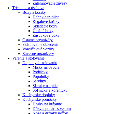
Zatemňovacie závesy
Triedenie a úschova
Boxy a košíky
Debny a truhlice
Regálové košíky
Skladacie boxy
Úložné boxy
Zásuvkové boxy
Ostatné organizéry
Skladovanie oblečenia
Viacúčelové vozíky
Závesné organizéry
Varenie a stolovanie
Doplnky k stolovaniu
Misky na ovocie
Podtácky
Popolníky
Servítky
Slamky na pitie
Soľničky a koreničky
Kuchynské doplnky
Kuchynské pomôcky
Dosky na krájanie
Dózy a poháre s vekom
Nože a držiaky nožov