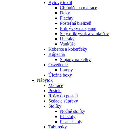
Bytový textil
Chrániče na matrace
Deky
Plachty
Posteľná bielizeň
Prikrývky na spanie
Sety prikrývok a vankúšov
Uteráky
Vankúše
Koberce a koberčeky
Kúpeľňa
Stojany na kefky
Osvetlenie
Lampy
Úložné boxy
Nábytok
Matrace
Postele
Rošty do postelí
Sedacie súpravy
Stolíky
Nočné stolíky
PC stoly
Písacie stoly
Taburetky