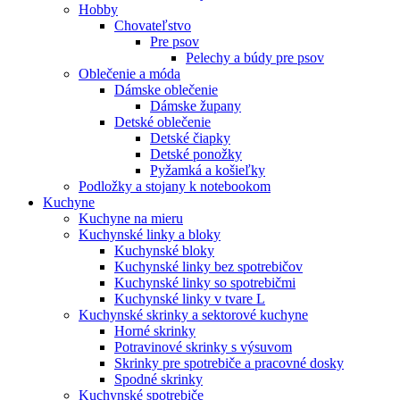
Hobby
Chovateľstvo
Pre psov
Pelechy a búdy pre psov
Oblečenie a móda
Dámske oblečenie
Dámske župany
Detské oblečenie
Detské čiapky
Detské ponožky
Pyžamká a košieľky
Podložky a stojany k notebookom
Kuchyne
Kuchyne na mieru
Kuchynské linky a bloky
Kuchynské bloky
Kuchynské linky bez spotrebičov
Kuchynské linky so spotrebičmi
Kuchynské linky v tvare L
Kuchynské skrinky a sektorové kuchyne
Horné skrinky
Potravinové skrinky s výsuvom
Skrinky pre spotrebiče a pracovné dosky
Spodné skrinky
Kuchynské spotrebiče