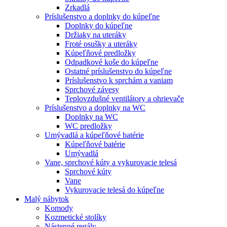
Zrkadlá
Príslušenstvo a doplnky do kúpeľne
Doplnky do kúpeľne
Držiaky na uteráky
Froté osušky a uteráky
Kúpeľňové predložky
Odpadkové koše do kúpeľne
Ostatné príslušenstvo do kúpeľne
Príslušenstvo k sprchám a vaniam
Sprchové závesy
Teplovzdušné ventilátory a ohrievače
Príslušenstvo a doplnky na WC
Doplnky na WC
WC predložky
Umývadlá a kúpeľňové batérie
Kúpeľňové batérie
Umývadlá
Vane, sprchové kúty a vykurovacie telesá
Sprchové kúty
Vane
Vykurovacie telesá do kúpeľne
Malý nábytok
Komody
Kozmetické stolíky
Nástenné regály