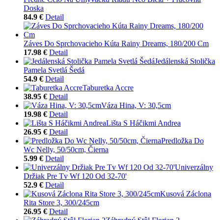
Doska
84.9 €
Detail
Záves Do Sprchovacieho Kúta Rainy Dreams, 180/200 Cm
17.98 €
Detail
Jedálenská Stolička
Pamela Svetlá Šedá
54.9 €
Detail
Taburetka Accre
38.95 €
Detail
Váza Hina, V: 30,5cm
19.98 €
Detail
Lišta S Háčikmi Andrea
26.95 €
Detail
Predložka Do
Wc Nelly, 50/50cm, Čierna
5.99 €
Detail
Univerzálny
Držiak Pre Tv Wf 120 Od 32-70'
52.9 €
Detail
Kusová Záclona
Rita Store 3, 300/245cm
26.95 €
Detail