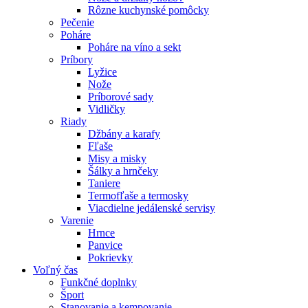
Rôzne kuchynské pomôcky
Pečenie
Poháre
Poháre na víno a sekt
Príbory
Lyžice
Nože
Príborové sady
Vidličky
Riady
Džbány a karafy
Fľaše
Misy a misky
Šálky a hrnčeky
Taniere
Termofľaše a termosky
Viacdielne jedálenské servisy
Varenie
Hrnce
Panvice
Pokrievky
Voľný čas
Funkčné doplnky
Šport
Stanovanie a kempovanie