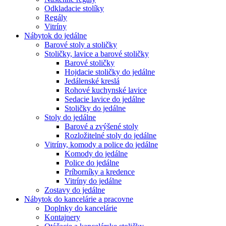
Odkladacie stolíky
Regály
Vitríny
Nábytok do jedálne
Barové stoly a stoličky
Stoličky, lavice a barové stoličky
Barové stoličky
Hojdacie stoličky do jedálne
Jedálenské kreslá
Rohové kuchynské lavice
Sedacie lavice do jedálne
Stoličky do jedálne
Stoly do jedálne
Barové a zvýšené stoly
Rozložitelné stoly do jedálne
Vitríny, komody a police do jedálne
Komody do jedálne
Police do jedálne
Príborníky a kredence
Vitríny do jedálne
Zostavy do jedálne
Nábytok do kancelárie a pracovne
Doplnky do kancelárie
Kontajnery