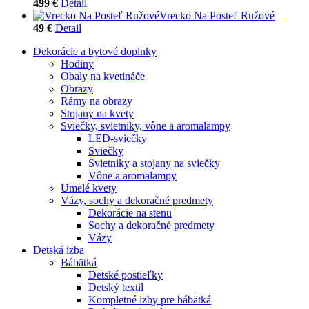
499 €
Detail
Vrecko Na Posteľ Ružové
49 €
Detail
Dekorácie a bytové doplnky
Hodiny
Obaly na kvetináče
Obrazy
Rámy na obrazy
Stojany na kvety
Sviečky, svietniky, vône a aromalampy
LED-sviečky
Sviečky
Svietniky a stojany na sviečky
Vône a aromalampy
Umelé kvety
Vázy, sochy a dekoračné predmety
Dekorácie na stenu
Sochy a dekoračné predmety
Vázy
Detská izba
Bábätká
Detské postieľky
Detský textil
Kompletné izby pre bábätká