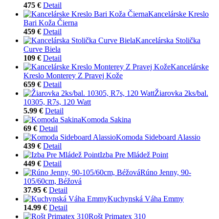
475 €
Detail
Kancelárske Kreslo
Bari Koža Čierna
459 €
Detail
Kancelárska Stolička
Curve Biela
109 €
Detail
Kancelárske
Kreslo Monterey Z Pravej Kože
659 €
Detail
Žiarovka 2ks/bal.
10305, R7s, 120 Watt
5.99 €
Detail
Komoda Sakina
69 €
Detail
Komoda Sideboard Alassio
439 €
Detail
Izba Pre Mládež Point
449 €
Detail
Rúno Jenny, 90-
105/60cm, Béžová
37.95 €
Detail
Kuchynská Váha Emmy
14.99 €
Detail
Rošt Primatex 310