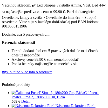
Väčšinou skladom. ✔️ Led Stropné Svietidlo Amina, Včet. Led 44w
sa najčastejšie predáva za cenu ⭐ 99.90 €. Patrí do kategórie
Osvetlenie, lampy a svetlá > Osvetlenie do interiéru > Stropné
osvetlenie. Viete si ju v katalógu dohľadať aj pod EAN kódom:
9010585151906
Dodanie: cca 5 pracovných dní
Recenzie, skúsenosti
Termín dodania bol cca 5 pracovných dní ale to si človek
dnes už nepomôže
Akciovej cene 99.90 € som nemohol odolať.
Podľa heureky najlacnejšie na moebelix.sk
info_outline
Viac info o produkte
Podobné produkty
Čalúnená
Posteľ Sima 2, 180x200 Cm, Biela
569 €
Detail
Nástenná Dekorácia Earth