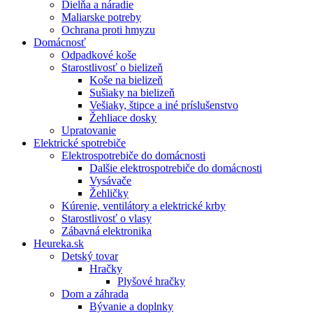
Dielňa a náradie
Maliarske potreby
Ochrana proti hmyzu
Domácnosť
Odpadkové koše
Starostlivosť o bielizeň
Koše na bielizeň
Sušiaky na bielizeň
Vešiaky, štipce a iné príslušenstvo
Žehliace dosky
Upratovanie
Elektrické spotrebiče
Elektrospotrebiče do domácnosti
Dalšie elektrospotrebiče do domácnosti
Vysávače
Žehličky
Kúrenie, ventilátory a elektrické krby
Starostlivosť o vlasy
Zábavná elektronika
Heureka.sk
Detský tovar
Hračky
Plyšové hračky
Dom a záhrada
Bývanie a doplnky