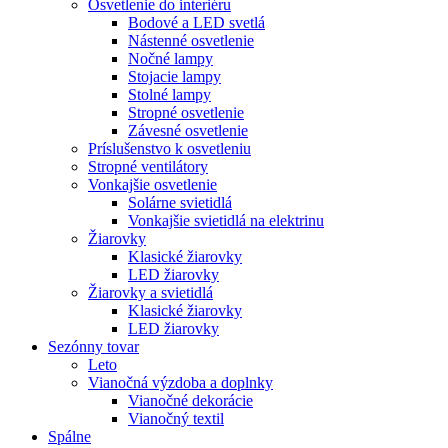
Osvetlenie do interiéru
Bodové a LED svetlá
Nástenné osvetlenie
Nočné lampy
Stojacie lampy
Stolné lampy
Stropné osvetlenie
Závesné osvetlenie
Príslušenstvo k osvetleniu
Stropné ventilátory
Vonkajšie osvetlenie
Solárne svietidlá
Vonkajšie svietidlá na elektrinu
Žiarovky
Klasické žiarovky
LED žiarovky
Žiarovky a svietidlá
Klasické žiarovky
LED žiarovky
Sezónny tovar
Leto
Vianočná výzdoba a doplnky
Vianočné dekorácie
Vianočný textil
Spálne