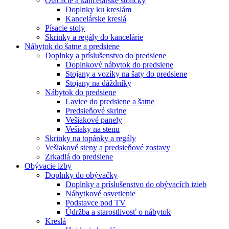
Otáčacie a kancelárske stoličky
Doplnky ku kreslám
Kancelárske kreslá
Písacie stoly
Skrinky a regály do kancelárie
Nábytok do šatne a predsiene
Doplnky a príslušenstvo do predsiene
Doplnkový nábytok do predsiene
Stojany a vozíky na šaty do predsiene
Stojany na dáždníky
Nábytok do predsiene
Lavice do predsiene a šatne
Predsieňové skrine
Vešiakové panely
Vešiaky na stenu
Skrinky na topánky a regály
Vešiakové steny a predsieňové zostavy
Zrkadlá do predsiene
Obývacie izby
Doplnky do obývačky
Doplnky a príslušenstvo do obývacích izieb
Nábytkové osvetlenie
Podstavce pod TV
Údržba a starostlivosť o nábytok
Kreslá