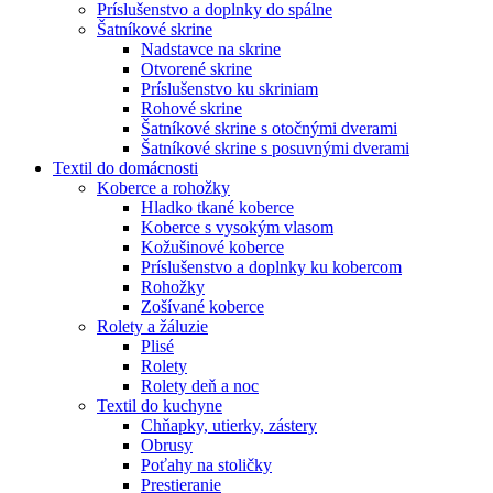
Príslušenstvo a doplnky do spálne
Šatníkové skrine
Nadstavce na skrine
Otvorené skrine
Príslušenstvo ku skriniam
Rohové skrine
Šatníkové skrine s otočnými dverami
Šatníkové skrine s posuvnými dverami
Textil do domácnosti
Koberce a rohožky
Hladko tkané koberce
Koberce s vysokým vlasom
Kožušinové koberce
Príslušenstvo a doplnky ku kobercom
Rohožky
Zošívané koberce
Rolety a žáluzie
Plisé
Rolety
Rolety deň a noc
Textil do kuchyne
Chňapky, utierky, zástery
Obrusy
Poťahy na stoličky
Prestieranie