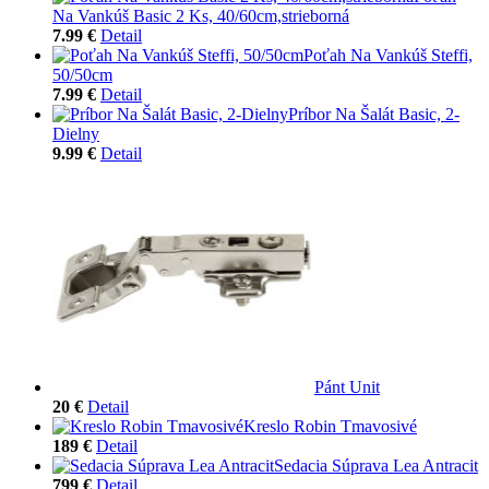
Na Vankúš Basic 2 Ks, 40/60cm,strieborná
7.99 €
Detail
Poťah Na Vankúš Steffi,
50/50cm
7.99 €
Detail
Príbor Na Šalát Basic, 2-
Dielny
9.99 €
Detail
Pánt Unit
20 €
Detail
Kreslo Robin Tmavosivé
189 €
Detail
Sedacia Súprava Lea Antracit
799 €
Detail