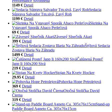
Performance Sivohnedá
1149 €
Detail
Sedacia
Súprava Salvador Tm.sivá, Ľavý Roh
1199 €
Detail
Skrinka Na
Vstavaný Sporák Abaco Perleťová
69 €
Detail
Závesný Slnečník Akari
399 €
Detail
Štýlová Sedacia
Zostava Illaria Na Záhradu
1499 €
Detail
Čalúnená Posteľ
Japp Ii 160x200 Sivá
219 €
Detail
Stojan Na Kvety Hocker
29.95 €
Detail
Pohovka Hope Petrolejová
369 €
Detail
Otočná Stolička David
Čierna
319 €
Detail
Stand-up
Paddle Board Agneto Ca. 305x76x15cm