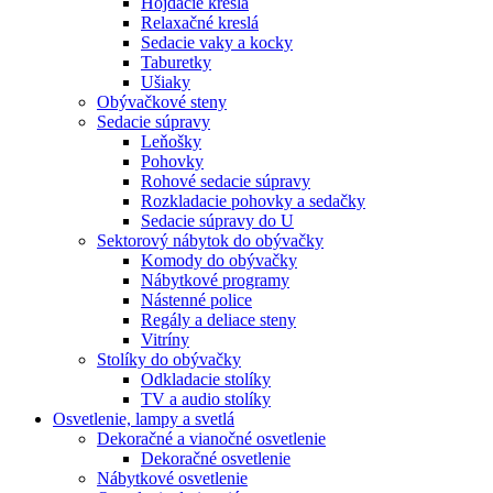
Hojdacie kreslá
Relaxačné kreslá
Sedacie vaky a kocky
Taburetky
Ušiaky
Obývačkové steny
Sedacie súpravy
Leňošky
Pohovky
Rohové sedacie súpravy
Rozkladacie pohovky a sedačky
Sedacie súpravy do U
Sektorový nábytok do obývačky
Komody do obývačky
Nábytkové programy
Nástenné police
Regály a deliace steny
Vitríny
Stolíky do obývačky
Odkladacie stolíky
TV a audio stolíky
Osvetlenie, lampy a svetlá
Dekoračné a vianočné osvetlenie
Dekoračné osvetlenie
Nábytkové osvetlenie