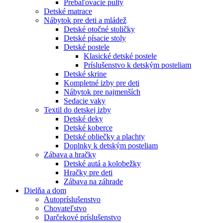
Prebaľovacie pulty
Detské matrace
Nábytok pre deti a mládež
Detské otočné stoličky
Detské písacie stoly
Detské postele
Klasické detské postele
Príslušenstvo k detským posteliam
Detské skrine
Kompletné izby pre deti
Nábytok pre najmenších
Sedacie vaky
Textil do detskej izby
Detské deky
Detské koberce
Detské obliečky a plachty
Doplnky k detským posteliam
Zábava a hračky
Detské autá a kolobežky
Hračky pre deti
Zábava na záhrade
Dielňa a dom
Autopríslušenstvo
Chovateľstvo
Darčekové príslušenstvo