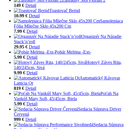
Záhradný Stôl Florian 2
149 €
Detail
Toastovač Bernd
10.99 €
Detail
Samolepiaca
Fólia Mliečne Sklo 45x200 Cm
7.99 €
Detail
Organizér Na Náradie
Stack’n’roll
29.95 €
Detail
Pohár Melrina -Ext-
5.99 €
Detail
Hotový Záves Rita,
140/245cm, Sivá
9.99 €
Detail
Automatický Kávovar
Latticia Ot
819 €
Detail
Poťah Na
Vankúš Mary Soft, 45/45cm, Biela
5.99 €
Detail
Sedacia Súprava Driver
Červená
999 €
Detail
Sedacia Súprava