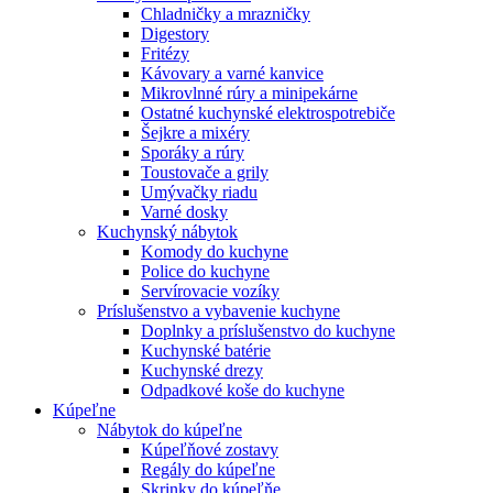
Chladničky a mrazničky
Digestory
Fritézy
Kávovary a varné kanvice
Mikrovlnné rúry a minipekárne
Ostatné kuchynské elektrospotrebiče
Šejkre a mixéry
Sporáky a rúry
Toustovače a grily
Umývačky riadu
Varné dosky
Kuchynský nábytok
Komody do kuchyne
Police do kuchyne
Servírovacie vozíky
Príslušenstvo a vybavenie kuchyne
Doplnky a príslušenstvo do kuchyne
Kuchynské batérie
Kuchynské drezy
Odpadkové koše do kuchyne
Kúpeľne
Nábytok do kúpeľne
Kúpeľňové zostavy
Regály do kúpeľne
Skrinky do kúpeľňe