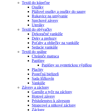
Textil do kúpeľne
Osušky
Plážové osušky a osušky do sauny
Rukavice na umývanie
Sprchové závesy
Uteráky
Textil do obývačky
Dekoračné vankúše
Deky a prehozy
Poťahy a obliečky na vankúše
Sedacie vankúše
Textil do spálne
Chrániče matraca
Paplóny
Paplóny so syntetickou výplňou
Plachty
Posteľná bielizeň
Sada lôžkovín
Vankúše
Závesy a záclony
Garniže a tyče na záclony
Hotové závesy
Príslušenstvo k závesom
Strapcové a nitkové záclony
Záclony