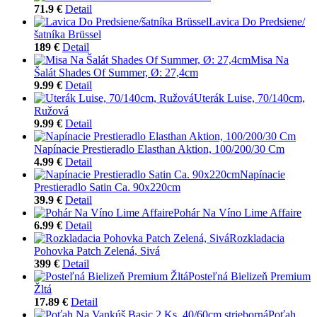
71.9 €
Detail
Lavica Do Predsiene/
šatníka Brüssel
189 €
Detail
Misa Na
Šalát Shades Of Summer, Ø: 27,4cm
9.99 €
Detail
Uterák Luise, 70/140cm,
Ružová
9.99 €
Detail
Napínacie Prestieradlo Elasthan Aktion, 100/200/30 Cm
4.99 €
Detail
Napínacie
Prestieradlo Satin Ca. 90x220cm
39.9 €
Detail
Pohár Na Víno Lime Affaire
6.99 €
Detail
Rozkladacia
Pohovka Patch Zelená, Sivá
399 €
Detail
Posteľná Bielizeň Premium
Žltá
17.89 €
Detail
Poťah