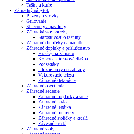
Tašky a kufre
Záhradný nábytok
Bazény a vírivky
Grilovanie
Slnečníky a pavilóny
Záhradkárske potreby
Starostlivosť o rastliny
Záhradné domčeky na náradie
Záhradné doplnky a príslušenstvo
Hračky na záhradu
Koberce a terasová dlažba
Podsedáky
Úložné boxy do záhrady
Vykurovacie telesá
Záhradné dekorácie
Záhradné osvetlenie
Záhradné sedenie
Záhradné hojdačky a siete
Záhradné lavice
Záhradné lehátka
Záhradné pohovky
Záhradné stoličky a kreslá
Závesné kreslá
Záhradné stoly