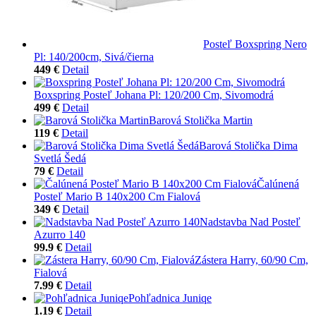
Posteľ Boxspring Nero
Pl: 140/200cm, Sivá/čierna
449 €
Detail
Boxspring Posteľ Johana Pl: 120/200 Cm, Sivomodrá
499 €
Detail
Barová Stolička Martin
119 €
Detail
Barová Stolička Dima
Svetlá Šedá
79 €
Detail
Čalúnená
Posteľ Mario B 140x200 Cm Fialová
349 €
Detail
Nadstavba Nad Posteľ
Azurro 140
99.9 €
Detail
Zástera Harry, 60/90 Cm,
Fialová
7.99 €
Detail
Pohľadnica Juniqe
1.19 €
Detail