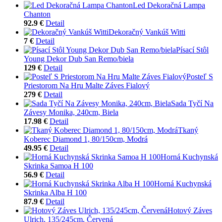
Led Dekoračná Lampa
Chanton
92.9 €
Detail
Dekoračný Vankúš Witti
7 €
Detail
Písací Stôl
Young Dekor Dub San Remo/biela
129 €
Detail
Posteľ S
Priestorom Na Hru Malte Záves Fialový
279 €
Detail
Sada Tyčí Na
Závesy Monika, 240cm, Biela
17.98 €
Detail
Tkaný
Koberec Diamond 1, 80/150cm, Modrá
49.95 €
Detail
Horná Kuchynská
Skrinka Samoa H 100
56.9 €
Detail
Horná Kuchynská
Skrinka Alba H 100
87.9 €
Detail
Hotový Záves
Ulrich, 135/245cm, Červená