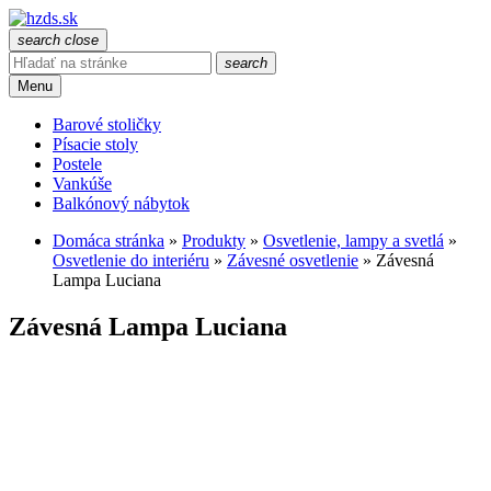
search
close
search
Menu
Barové stoličky
Písacie stoly
Postele
Vankúše
Balkónový nábytok
Domáca stránka
»
Produkty
»
Osvetlenie, lampy a svetlá
»
Osvetlenie do interiéru
»
Závesné osvetlenie
»
Závesná
Lampa Luciana
Závesná Lampa Luciana