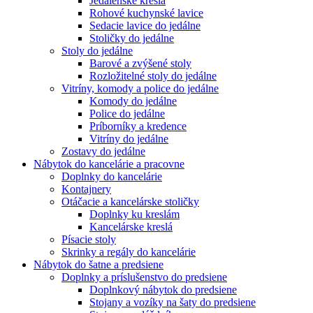
Jedálenské kreslá
Rohové kuchynské lavice
Sedacie lavice do jedálne
Stoličky do jedálne
Stoly do jedálne
Barové a zvýšené stoly
Rozložitelné stoly do jedálne
Vitríny, komody a police do jedálne
Komody do jedálne
Police do jedálne
Príborníky a kredence
Vitríny do jedálne
Zostavy do jedálne
Nábytok do kancelárie a pracovne
Doplnky do kancelárie
Kontajnery
Otáčacie a kancelárske stoličky
Doplnky ku kreslám
Kancelárske kreslá
Písacie stoly
Skrinky a regály do kancelárie
Nábytok do šatne a predsiene
Doplnky a príslušenstvo do predsiene
Doplnkový nábytok do predsiene
Stojany a vozíky na šaty do predsiene