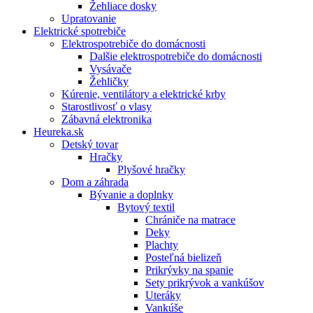
Žehliace dosky
Upratovanie
Elektrické spotrebiče
Elektrospotrebiče do domácnosti
Dalšie elektrospotrebiče do domácnosti
Vysávače
Žehličky
Kúrenie, ventilátory a elektrické krby
Starostlivosť o vlasy
Zábavná elektronika
Heureka.sk
Detský tovar
Hračky
Plyšové hračky
Dom a záhrada
Bývanie a doplnky
Bytový textil
Chrániče na matrace
Deky
Plachty
Posteľná bielizeň
Prikrývky na spanie
Sety prikrývok a vankúšov
Uteráky
Vankúše