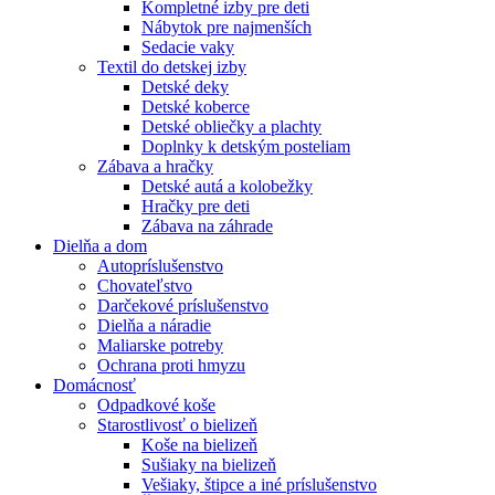
Kompletné izby pre deti
Nábytok pre najmenších
Sedacie vaky
Textil do detskej izby
Detské deky
Detské koberce
Detské obliečky a plachty
Doplnky k detským posteliam
Zábava a hračky
Detské autá a kolobežky
Hračky pre deti
Zábava na záhrade
Dielňa a dom
Autopríslušenstvo
Chovateľstvo
Darčekové príslušenstvo
Dielňa a náradie
Maliarske potreby
Ochrana proti hmyzu
Domácnosť
Odpadkové koše
Starostlivosť o bielizeň
Koše na bielizeň
Sušiaky na bielizeň
Vešiaky, štipce a iné príslušenstvo