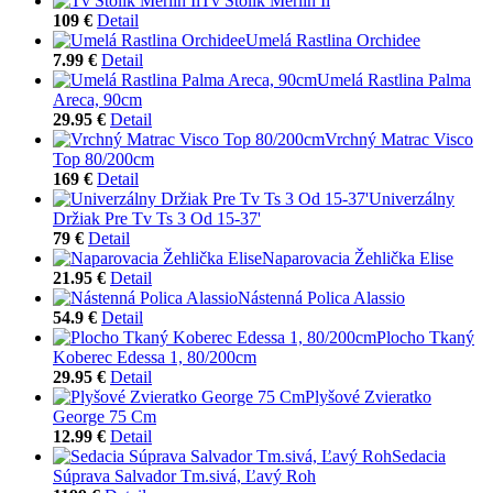
Tv Stolík Merlin Ii
109 €
Detail
Umelá Rastlina Orchidee
7.99 €
Detail
Umelá Rastlina Palma
Areca, 90cm
29.95 €
Detail
Vrchný Matrac Visco
Top 80/200cm
169 €
Detail
Univerzálny
Držiak Pre Tv Ts 3 Od 15-37'
79 €
Detail
Naparovacia Žehlička Elise
21.95 €
Detail
Nástenná Polica Alassio
54.9 €
Detail
Plocho Tkaný
Koberec Edessa 1, 80/200cm
29.95 €
Detail
Plyšové Zvieratko
George 75 Cm
12.99 €
Detail
Sedacia
Súprava Salvador Tm.sivá, Ľavý Roh