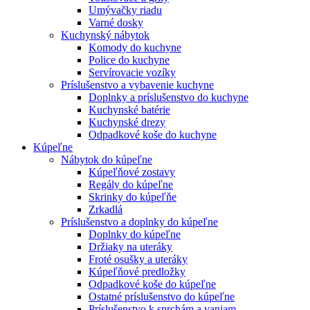
Umývačky riadu
Varné dosky
Kuchynský nábytok
Komody do kuchyne
Police do kuchyne
Servírovacie vozíky
Príslušenstvo a vybavenie kuchyne
Doplnky a príslušenstvo do kuchyne
Kuchynské batérie
Kuchynské drezy
Odpadkové koše do kuchyne
Kúpeľne
Nábytok do kúpeľne
Kúpeľňové zostavy
Regály do kúpeľne
Skrinky do kúpeľňe
Zrkadlá
Príslušenstvo a doplnky do kúpeľne
Doplnky do kúpeľne
Držiaky na uteráky
Froté osušky a uteráky
Kúpeľňové predložky
Odpadkové koše do kúpeľne
Ostatné príslušenstvo do kúpeľne
Príslušenstvo k sprchám a vaniam