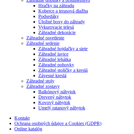
Záhradné doplnky a príslušenstvo
Hračky na záhradu
Koberce a terasová dlažba
Podsedáky
Úložné boxy do záhrady
Vykurovacie telesá
Záhradné dekorácie
Záhradné osvetlenie
Záhradné sedenie
Záhradné hojdačky a siete
Záhradné lavice
Záhradné lehátka
Záhradné pohovky
Záhradné stoličky a kreslá
Závesné kreslá
Záhradné stoly
Záhradné zostavy
Balkónový nábytok
Drevený nábytok
Kovový nábytok
Umelý ratanový nábytok
Kontakt
Ochrana osobných údajov a Cookies (GDPR)
Online katalóg