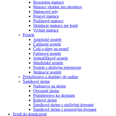
Boxspring matrace
Matrace vhodné pro alergikov
Matracové sety
Penové matrace
Pružinové matrace
Skladacie matrace pre hostí
Vrchné matrace
Postele
Americké postele
Čalúnené postele
Čelá a rámy na posteľ
Futónové postele
Jednolôžkové postele
Manželské postele
Postele s úložným priestorom
Sklápacie postele
Príslušenstvo a doplnky do spálne
Šatníkové skrine
Nadstavce na skrine
Otvorené skrine
Príslušenstvo ku skriniam
Rohové skrine
Šatníkové skrine s otočnými dverami
Šatníkové skrine s posuvnými dverami
Textil do domácnosti