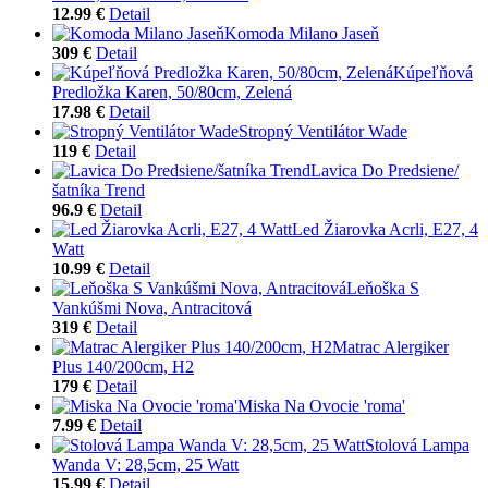
12.99 €
Detail
Komoda Milano Jaseň
309 €
Detail
Kúpeľňová
Predložka Karen, 50/80cm, Zelená
17.98 €
Detail
Stropný Ventilátor Wade
119 €
Detail
Lavica Do Predsiene/
šatníka Trend
96.9 €
Detail
Led Žiarovka Acrli, E27, 4
Watt
10.99 €
Detail
Leňoška S
Vankúšmi Nova, Antracitová
319 €
Detail
Matrac Alergiker
Plus 140/200cm, H2
179 €
Detail
Miska Na Ovocie 'roma'
7.99 €
Detail
Stolová Lampa
Wanda V: 28,5cm, 25 Watt
15.99 €
Detail