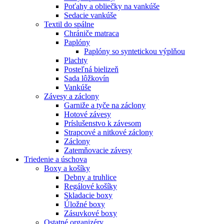
Poťahy a obliečky na vankúše
Sedacie vankúše
Textil do spálne
Chrániče matraca
Paplóny
Paplóny so syntetickou výplňou
Plachty
Posteľná bielizeň
Sada lôžkovín
Vankúše
Závesy a záclony
Garniže a tyče na záclony
Hotové závesy
Príslušenstvo k závesom
Strapcové a nitkové záclony
Záclony
Zatemňovacie závesy
Triedenie a úschova
Boxy a košíky
Debny a truhlice
Regálové košíky
Skladacie boxy
Úložné boxy
Zásuvkové boxy
Ostatné organizéry