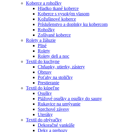
Koberce a rohožky
Hladko tkané koberce
Koberce s vysokým vlasom
Kožušinové koberce
Príslušenstvo a doplnky ku kobercom
Rohožky
Zošívané koberce
Rolety a žáluzie
Plisé
Rolety
Rolety deň a noc
Textil do kuchyne
Chňapky, utierky, zástery
Obrusy
Poťahy na stoličky
Prestieranie
Textil do kúpeľne
Osušky
Plážové osušky a osušky do sauny
Rukavice na umývanie
Sprchové závesy
Uteráky
Textil do obývačky
Dekoračné vankúše
Deky a prehozy