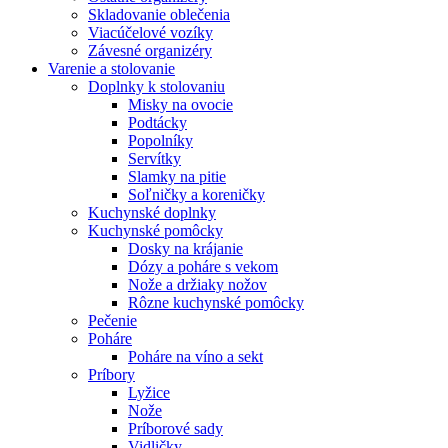
Skladovanie oblečenia
Viacúčelové vozíky
Závesné organizéry
Varenie a stolovanie
Doplnky k stolovaniu
Misky na ovocie
Podtácky
Popolníky
Servítky
Slamky na pitie
Soľničky a koreničky
Kuchynské doplnky
Kuchynské pomôcky
Dosky na krájanie
Dózy a poháre s vekom
Nože a držiaky nožov
Rôzne kuchynské pomôcky
Pečenie
Poháre
Poháre na víno a sekt
Príbory
Lyžice
Nože
Príborové sady
Vidličky