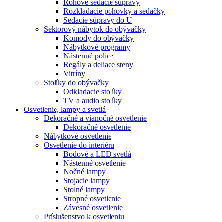
Rohové sedacie súpravy
Rozkladacie pohovky a sedačky
Sedacie súpravy do U
Sektorový nábytok do obývačky
Komody do obývačky
Nábytkové programy
Nástenné police
Regály a deliace steny
Vitríny
Stolíky do obývačky
Odkladacie stolíky
TV a audio stolíky
Osvetlenie, lampy a svetlá
Dekoračné a vianočné osvetlenie
Dekoračné osvetlenie
Nábytkové osvetlenie
Osvetlenie do interiéru
Bodové a LED svetlá
Nástenné osvetlenie
Nočné lampy
Stojacie lampy
Stolné lampy
Stropné osvetlenie
Závesné osvetlenie
Príslušenstvo k osvetleniu