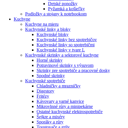
Detské ponožky
Pyžamká a košieľky
Podložky a stojany k notebookom
Kuchyne
Kuchyne na mieru
Kuchynské linky a bloky
Kuchynské bloky
Kuchynské linky bez spotrebičov
Kuchynské linky so spotrebičmi
Kuchynské linky v tvare L
Kuchynské skrinky a sektorové kuchyne
Horné skrinky
Potravinové skrinky s výsuvom
Skrinky pre spotrebiče a pracovné dosky
Spodné skrinky
Kuchynské spotrebiče
Chladničky a mrazničky
Digestory
Fritézy
Kávovary a varné kanvice
Mikrovlnné rúry a minipekárne
Ostatné kuchynské elektrospotrebiče
Šejkre a mixéry
Sporáky a rúry
Toustovače a grily