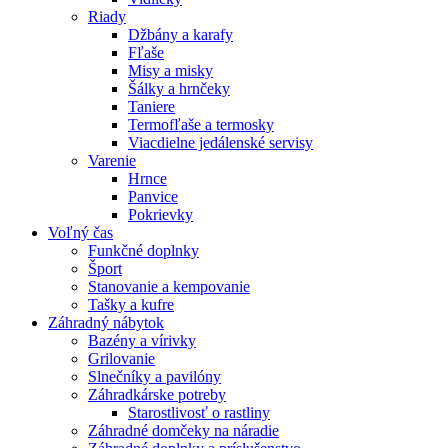
Riady
Džbány a karafy
Fľaše
Misy a misky
Šálky a hrnčeky
Taniere
Termofľaše a termosky
Viacdielne jedálenské servisy
Varenie
Hrnce
Panvice
Pokrievky
Voľný čas
Funkčné doplnky
Šport
Stanovanie a kempovanie
Tašky a kufre
Záhradný nábytok
Bazény a vírivky
Grilovanie
Slnečníky a pavilóny
Záhradkárske potreby
Starostlivosť o rastliny
Záhradné domčeky na náradie