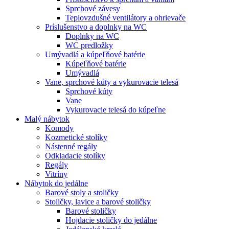
Sprchové závesy
Teplovzdušné ventilátory a ohrievače
Príslušenstvo a doplnky na WC
Doplnky na WC
WC predložky
Umývadlá a kúpeľňové batérie
Kúpeľňové batérie
Umývadlá
Vane, sprchové kúty a vykurovacie telesá
Sprchové kúty
Vane
Vykurovacie telesá do kúpeľne
Malý nábytok
Komody
Kozmetické stolíky
Nástenné regály
Odkladacie stolíky
Regály
Vitríny
Nábytok do jedálne
Barové stoly a stoličky
Stoličky, lavice a barové stoličky
Barové stoličky
Hojdacie stoličky do jedálne