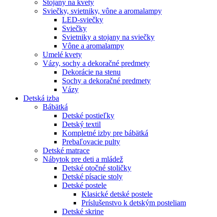
Stojany na kvety
Sviečky, svietniky, vône a aromalampy
LED-sviečky
Sviečky
Svietniky a stojany na sviečky
Vône a aromalampy
Umelé kvety
Vázy, sochy a dekoračné predmety
Dekorácie na stenu
Sochy a dekoračné predmety
Vázy
Detská izba
Bábätká
Detské postieľky
Detský textil
Kompletné izby pre bábätká
Prebaľovacie pulty
Detské matrace
Nábytok pre deti a mládež
Detské otočné stoličky
Detské písacie stoly
Detské postele
Klasické detské postele
Príslušenstvo k detským posteliam
Detské skrine