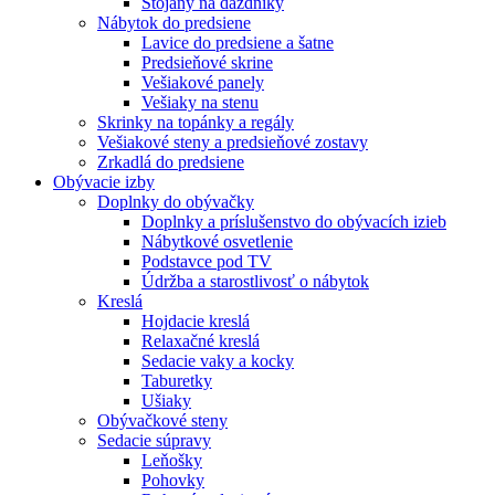
Stojany na dáždníky
Nábytok do predsiene
Lavice do predsiene a šatne
Predsieňové skrine
Vešiakové panely
Vešiaky na stenu
Skrinky na topánky a regály
Vešiakové steny a predsieňové zostavy
Zrkadlá do predsiene
Obývacie izby
Doplnky do obývačky
Doplnky a príslušenstvo do obývacích izieb
Nábytkové osvetlenie
Podstavce pod TV
Údržba a starostlivosť o nábytok
Kreslá
Hojdacie kreslá
Relaxačné kreslá
Sedacie vaky a kocky
Taburetky
Ušiaky
Obývačkové steny
Sedacie súpravy
Leňošky
Pohovky