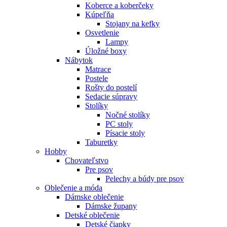
Koberce a koberčeky
Kúpeľňa
Stojany na kefky
Osvetlenie
Lampy
Úložné boxy
Nábytok
Matrace
Postele
Rošty do postelí
Sedacie súpravy
Stolíky
Nočné stolíky
PC stoly
Písacie stoly
Taburetky
Hobby
Chovateľstvo
Pre psov
Pelechy a búdy pre psov
Oblečenie a móda
Dámske oblečenie
Dámske župany
Detské oblečenie
Detské čiapky