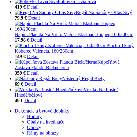
Pohovka Livia Sivá
419 €
Detail
Regál Na Šanóny Offas Sivý
79.9 €
Detail
Napín. Plachta Na Vrch. Matrac Elasthan Topper, 160/200cm
17.98 €
Detail
Plocho Tkaný
Koberec Valencia, 160/230cm
149 €
Detail
Kúpeľňová
Zostava Flandu Biela/čierna
359 €
Detail
Nástenný Regál Biely
69 €
Detail
Vrecko Na Posteľ
Hnedé/béžové
49 €
Detail
Dekorácie a bytové doplnky
Hodiny
Obaly na kvetináče
Obrazy
Rámy na obrazy