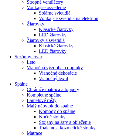
Stropné ventilátory
Vonkajšie osvetlenie
Solárne svietidlá
Vonkajšie svietidlá na elektrinu
Žiarovky
Klasické žiarovky
LED žiarovky
Žiarovky a svietidlá
Klasické žiarovky
LED žiarovky
Sezónny tovar
Leto
Vianočná výzdoba a doplnky
Vianočné dekorácie
Vianočný textil
Spálne
Chrániče matraca a toppery
Kompletné spálne
Lamelové rošty
Malý nábytok do spálne
Komody do spálne
Nočné stolíky
Stojany na šaty a oblečenie
Toaletné a kozmetické stolíky
Matrace