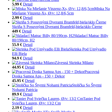
5.99 €
Detail
Miska Na
Miešanie Vinzenz-Xs, Ø/v: 12,8/6,5cm
2.99 €
Detail
Skriňa S Posuvnými Dverami Bramfeld,biela/sklo Čierne
449 €
Detail
Skladací Matrac Billy
80/190cm, H2
55.9 €
Detail
Skrinka Pod Umývadlo
Elli Biela
94.9 €
Detail
Závesná Skrinka Milano
44.95 €
Detail
Pracovná
Doska Samoa Aps - 150 + Dekor
45.95 €
Detail
Stolička So Štyrmi
Nohami Patricia
89.9 €
Detail
Tanier Pod
Sviečku Lauren, Ø/v: 13/2 Cm
2.19 €
Detail