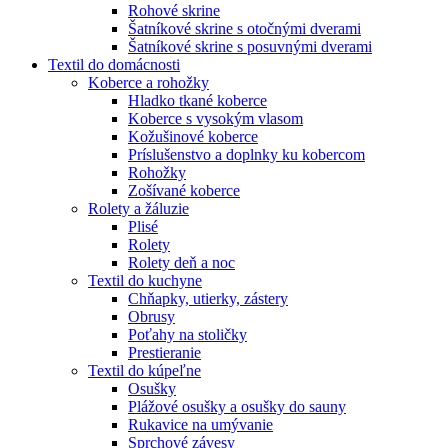
Rohové skrine
Šatníkové skrine s otočnými dverami
Šatníkové skrine s posuvnými dverami
Textil do domácnosti
Koberce a rohožky
Hladko tkané koberce
Koberce s vysokým vlasom
Kožušinové koberce
Príslušenstvo a doplnky ku kobercom
Rohožky
Zošívané koberce
Rolety a žáluzie
Plisé
Rolety
Rolety deň a noc
Textil do kuchyne
Chňapky, utierky, zástery
Obrusy
Poťahy na stoličky
Prestieranie
Textil do kúpeľne
Osušky
Plážové osušky a osušky do sauny
Rukavice na umývanie
Sprchové závesy