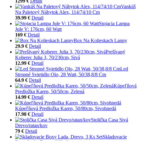
1299 €
Detail
Vankúš
Na Paletový Nábytok Alex, 114/74/10 Cm
39.99 €
Detail
Stojacia Lampa
Jule V: 176cm, 60 Watt
169 €
Detail
Box Na Kolieskach Lanny
29.9 €
Detail
Prešívaný
Koberec Julia 3, 70/230cm, Sivá
12.99 €
Detail
Led
Stropné Svietidlo Olo, 28 Watt, 50/38,8/8 Cm
64.9 €
Detail
Kúpeľňová
Predložka Karen, 50/50cm, Zelená
14.99 €
Detail
Kúpeľňová Predložka Karen, 50/80cm, Sivohnedá
17.98 €
Detail
Stolička Casa Sivá
Drevo/ratan/kov
79 €
Detail
Skladovacie