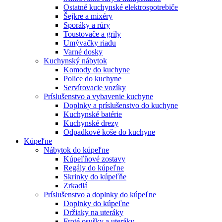
Ostatné kuchynské elektrospotrebiče
Šejkre a mixéry
Sporáky a rúry
Toustovače a grily
Umývačky riadu
Varné dosky
Kuchynský nábytok
Komody do kuchyne
Police do kuchyne
Servírovacie vozíky
Príslušenstvo a vybavenie kuchyne
Doplnky a príslušenstvo do kuchyne
Kuchynské batérie
Kuchynské drezy
Odpadkové koše do kuchyne
Kúpeľne
Nábytok do kúpeľne
Kúpeľňové zostavy
Regály do kúpeľne
Skrinky do kúpeľňe
Zrkadlá
Príslušenstvo a doplnky do kúpeľne
Doplnky do kúpeľne
Držiaky na uteráky
Froté osušky a uteráky