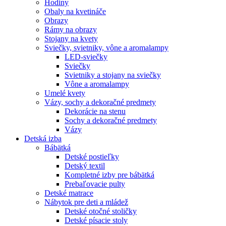
Hodiny
Obaly na kvetináče
Obrazy
Rámy na obrazy
Stojany na kvety
Sviečky, svietniky, vône a aromalampy
LED-sviečky
Sviečky
Svietniky a stojany na sviečky
Vône a aromalampy
Umelé kvety
Vázy, sochy a dekoračné predmety
Dekorácie na stenu
Sochy a dekoračné predmety
Vázy
Detská izba
Bábätká
Detské postieľky
Detský textil
Kompletné izby pre bábätká
Prebaľovacie pulty
Detské matrace
Nábytok pre deti a mládež
Detské otočné stoličky
Detské písacie stoly