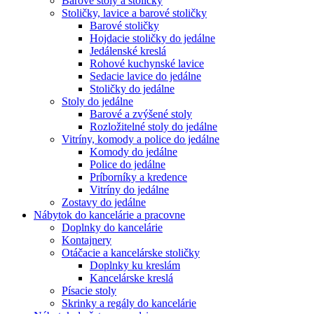
Barové stoly a stoličky
Stoličky, lavice a barové stoličky
Barové stoličky
Hojdacie stoličky do jedálne
Jedálenské kreslá
Rohové kuchynské lavice
Sedacie lavice do jedálne
Stoličky do jedálne
Stoly do jedálne
Barové a zvýšené stoly
Rozložitelné stoly do jedálne
Vitríny, komody a police do jedálne
Komody do jedálne
Police do jedálne
Príborníky a kredence
Vitríny do jedálne
Zostavy do jedálne
Nábytok do kancelárie a pracovne
Doplnky do kancelárie
Kontajnery
Otáčacie a kancelárske stoličky
Doplnky ku kreslám
Kancelárske kreslá
Písacie stoly
Skrinky a regály do kancelárie