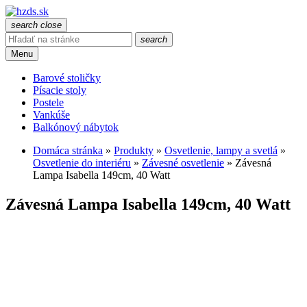
search
close
search
Menu
Barové stoličky
Písacie stoly
Postele
Vankúše
Balkónový nábytok
Domáca stránka
»
Produkty
»
Osvetlenie, lampy a svetlá
»
Osvetlenie do interiéru
»
Závesné osvetlenie
»
Závesná
Lampa Isabella 149cm, 40 Watt
Závesná Lampa Isabella 149cm, 40 Watt