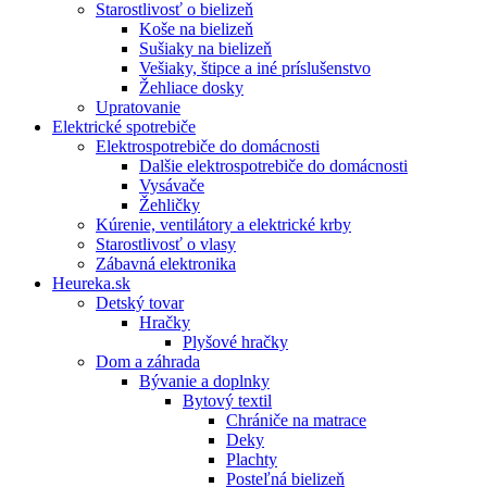
Starostlivosť o bielizeň
Koše na bielizeň
Sušiaky na bielizeň
Vešiaky, štipce a iné príslušenstvo
Žehliace dosky
Upratovanie
Elektrické spotrebiče
Elektrospotrebiče do domácnosti
Dalšie elektrospotrebiče do domácnosti
Vysávače
Žehličky
Kúrenie, ventilátory a elektrické krby
Starostlivosť o vlasy
Zábavná elektronika
Heureka.sk
Detský tovar
Hračky
Plyšové hračky
Dom a záhrada
Bývanie a doplnky
Bytový textil
Chrániče na matrace
Deky
Plachty
Posteľná bielizeň