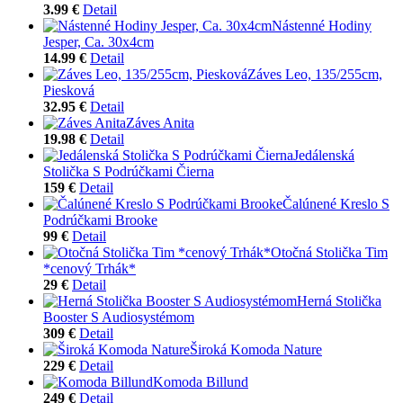
3.99 €
Detail
Nástenné Hodiny
Jesper, Ca. 30x4cm
14.99 €
Detail
Záves Leo, 135/255cm,
Piesková
32.95 €
Detail
Záves Anita
19.98 €
Detail
Jedálenská
Stolička S Podrúčkami Čierna
159 €
Detail
Čalúnené Kreslo S
Podrúčkami Brooke
99 €
Detail
Otočná Stolička Tim
*cenový Trhák*
29 €
Detail
Herná Stolička
Booster S Audiosystémom
309 €
Detail
Široká Komoda Nature
229 €
Detail
Komoda Billund
249 €
Detail