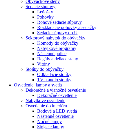
Obývačkové steny
Sedacie súpravy
Leňošky
Pohovky
Rohové sedacie súpravy
Rozkladacie pohovky a sedačky
Sedacie súpravy do U
Sektorový nábytok do obývačky
Komody do obývačky
Nábytkové programy
Nástenné police
Regály a deliace steny
Vitríny
Stolíky do obývačky
Odkladacie stolíky
TV a audio stolíky
Osvetlenie, lampy a svetlá
Dekoračné a vianočné osvetlenie
Dekoračné osvetlenie
Nábytkové osvetlenie
Osvetlenie do interiéru
Bodové a LED svetlá
Nástenné osvetlenie
Nočné lampy
Stojacie lampy