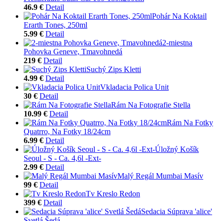
46.9 €
Detail
Pohár Na Koktail
Erarth Tones, 250ml
5.99 €
Detail
2-miestna
Pohovka Geneve, Tmavohnedá
219 €
Detail
Suchý Zips Kletti
4.99 €
Detail
Vkladacia Polica Unit
30 €
Detail
Rám Na Fotografie Stella
10.99 €
Detail
Rám Na Fotky
Quatrro, Na Fotky 18/24cm
6.99 €
Detail
Úložný Košík
Seoul - S - Ca. 4,6l -Ext-
2.99 €
Detail
Malý Regál Mumbai Masív
99 €
Detail
Tv Kreslo Redon
399 €
Detail
Sedacia Súprava 'alice'
Svetlá Šedá