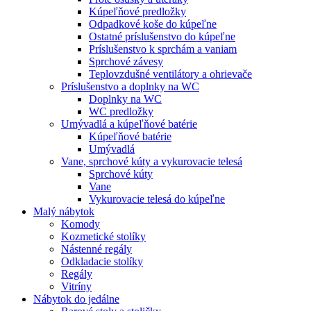
Kúpeľňové predložky
Odpadkové koše do kúpeľne
Ostatné príslušenstvo do kúpeľne
Príslušenstvo k sprchám a vaniam
Sprchové závesy
Teplovzdušné ventilátory a ohrievače
Príslušenstvo a doplnky na WC
Doplnky na WC
WC predložky
Umývadlá a kúpeľňové batérie
Kúpeľňové batérie
Umývadlá
Vane, sprchové kúty a vykurovacie telesá
Sprchové kúty
Vane
Vykurovacie telesá do kúpeľne
Malý nábytok
Komody
Kozmetické stolíky
Nástenné regály
Odkladacie stolíky
Regály
Vitríny
Nábytok do jedálne