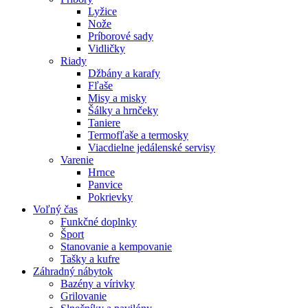
Lyžice
Nože
Príborové sady
Vidličky
Riady
Džbány a karafy
Fľaše
Misy a misky
Šálky a hrnčeky
Taniere
Termofľaše a termosky
Viacdielne jedálenské servisy
Varenie
Hrnce
Panvice
Pokrievky
Voľný čas
Funkčné doplnky
Šport
Stanovanie a kempovanie
Tašky a kufre
Záhradný nábytok
Bazény a vírivky
Grilovanie