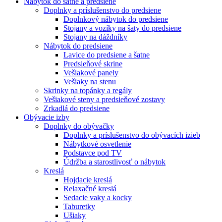
Nábytok do šatne a predsiene
Doplnky a príslušenstvo do predsiene
Doplnkový nábytok do predsiene
Stojany a vozíky na šaty do predsiene
Stojany na dáždníky
Nábytok do predsiene
Lavice do predsiene a šatne
Predsieňové skrine
Vešiakové panely
Vešiaky na stenu
Skrinky na topánky a regály
Vešiakové steny a predsieňové zostavy
Zrkadlá do predsiene
Obývacie izby
Doplnky do obývačky
Doplnky a príslušenstvo do obývacích izieb
Nábytkové osvetlenie
Podstavce pod TV
Údržba a starostlivosť o nábytok
Kreslá
Hojdacie kreslá
Relaxačné kreslá
Sedacie vaky a kocky
Taburetky
Ušiaky