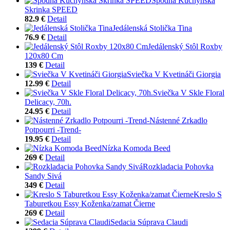
Spodná Kuchynská
Skrinka SPEED
82.9 €
Detail
Jedálenská Stolička Tina
76.9 €
Detail
Jedálenský Stôl Roxby
120x80 Cm
139 €
Detail
Sviečka V Kvetináči Giorgia
12.99 €
Detail
Sviečka V Skle Floral
Delicacy, 70h.
24.95 €
Detail
Nástenné Zrkadlo
Potpourri -Trend-
19.95 €
Detail
Nízka Komoda Beed
269 €
Detail
Rozkladacia Pohovka
Sandy Sivá
349 €
Detail
Kreslo S
Taburetkou Essy Koženka/zamat Čierne
269 €
Detail
Sedacia Súprava Claudi