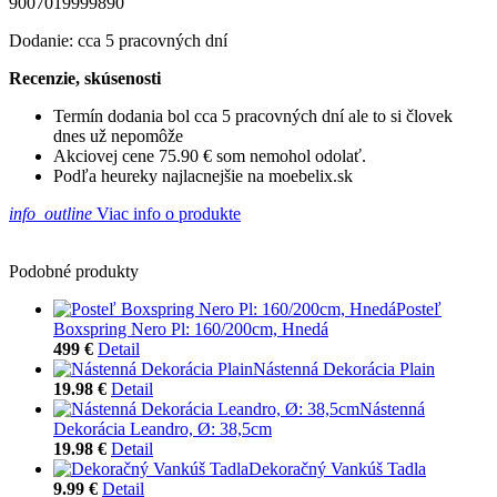
9007019999890
Dodanie: cca 5 pracovných dní
Recenzie, skúsenosti
Termín dodania bol cca 5 pracovných dní ale to si človek
dnes už nepomôže
Akciovej cene 75.90 € som nemohol odolať.
Podľa heureky najlacnejšie na moebelix.sk
info_outline
Viac info o produkte
Podobné produkty
Posteľ
Boxspring Nero Pl: 160/200cm, Hnedá
499 €
Detail
Nástenná Dekorácia Plain
19.98 €
Detail
Nástenná
Dekorácia Leandro, Ø: 38,5cm
19.98 €
Detail
Dekoračný Vankúš Tadla
9.99 €
Detail