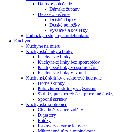
Dámske oblečenie
Dámske župany
Detské oblečenie
Detské čiapky
Detské ponožky
Pyžamká a košieľky
Podložky a stojany k notebookom
Kuchyne
Kuchyne na mieru
Kuchynské linky a bloky
Kuchynské bloky
Kuchynské linky bez spotrebičov
Kuchynské linky so spotrebičmi
Kuchynské linky v tvare L
Kuchynské skrinky a sektorové kuchyne
Horné skrinky
Potravinové skrinky s výsuvom
Skrinky pre spotrebiče a pracovné dosky
Spodné skrinky
Kuchynské spotrebiče
Chladničky a mrazničky
Digestory
Fritézy
Kávovary a varné kanvice
Mikrovlnné rúry a minipekárne