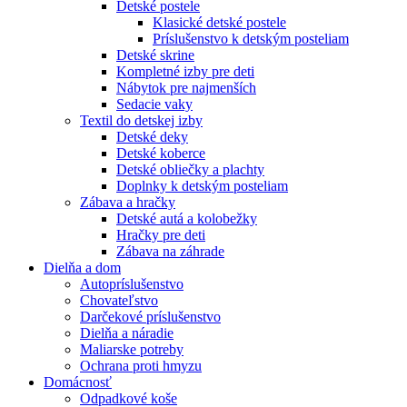
Detské postele
Klasické detské postele
Príslušenstvo k detským posteliam
Detské skrine
Kompletné izby pre deti
Nábytok pre najmenších
Sedacie vaky
Textil do detskej izby
Detské deky
Detské koberce
Detské obliečky a plachty
Doplnky k detským posteliam
Zábava a hračky
Detské autá a kolobežky
Hračky pre deti
Zábava na záhrade
Dielňa a dom
Autopríslušenstvo
Chovateľstvo
Darčekové príslušenstvo
Dielňa a náradie
Maliarske potreby
Ochrana proti hmyzu
Domácnosť
Odpadkové koše