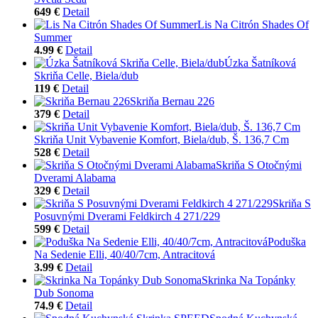
649 €
Detail
Lis Na Citrón Shades Of
Summer
4.99 €
Detail
Úzka Šatníková
Skriňa Celle, Biela/dub
119 €
Detail
Skriňa Bernau 226
379 €
Detail
Skriňa Unit Vybavenie Komfort, Biela/dub, Š. 136,7 Cm
528 €
Detail
Skriňa S Otočnými
Dverami Alabama
329 €
Detail
Skriňa S
Posuvnými Dverami Feldkirch 4 271/229
599 €
Detail
Poduška
Na Sedenie Elli, 40/40/7cm, Antracitová
3.99 €
Detail
Skrinka Na Topánky
Dub Sonoma
74.9 €
Detail