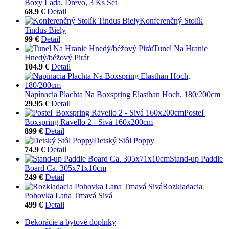
Boxy Lada, Drevo, 3 Ks Set
68.9 €
Detail
Konferenčný Stolík
Tindus Biely
99 €
Detail
Tunel Na Hranie
Hnedý/béžový Pirát
104.9 €
Detail
Napínacia Plachta Na Boxspring Elasthan Hoch, 180/200cm
29.95 €
Detail
Posteľ
Boxspring Ravello 2 - Sivá 160x200cm
899 €
Detail
Detský Stôl Poppy
74.9 €
Detail
Stand-up Paddle
Board Ca. 305x71x10cm
249 €
Detail
Rozkladacia
Pohovka Lana Tmavá Sivá
499 €
Detail
Dekorácie a bytové doplnky