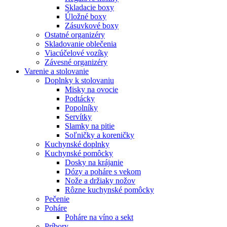
Skladacie boxy
Úložné boxy
Zásuvkové boxy
Ostatné organizéry
Skladovanie oblečenia
Viacúčelové vozíky
Závesné organizéry
Varenie a stolovanie
Doplnky k stolovaniu
Misky na ovocie
Podtácky
Popolníky
Servítky
Slamky na pitie
Soľničky a koreničky
Kuchynské doplnky
Kuchynské pomôcky
Dosky na krájanie
Dózy a poháre s vekom
Nože a držiaky nožov
Rôzne kuchynské pomôcky
Pečenie
Poháre
Poháre na víno a sekt
Príbory