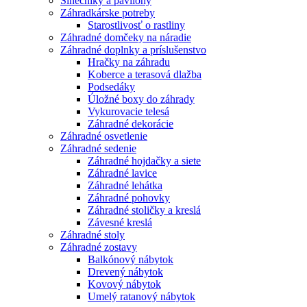
Slnečníky a pavilóny
Záhradkárske potreby
Starostlivosť o rastliny
Záhradné domčeky na náradie
Záhradné doplnky a príslušenstvo
Hračky na záhradu
Koberce a terasová dlažba
Podsedáky
Úložné boxy do záhrady
Vykurovacie telesá
Záhradné dekorácie
Záhradné osvetlenie
Záhradné sedenie
Záhradné hojdačky a siete
Záhradné lavice
Záhradné lehátka
Záhradné pohovky
Záhradné stoličky a kreslá
Závesné kreslá
Záhradné stoly
Záhradné zostavy
Balkónový nábytok
Drevený nábytok
Kovový nábytok
Umelý ratanový nábytok