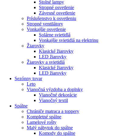
Stolné lampy
Stropné osvetlenie
Závesné osvetlenie
Príslušenstvo k osvetleniu
Stropné ventilátory
Vonkajšie osvetlenie
Solárne svietidlá
Vonkajšie svietidlá na elektrinu
Žiarovky
Klasické žiarovky
LED žiarovky
Žiarovky a svietidlá
Klasické žiarovky
LED žiarovky
Sezónny tovar
Leto
Vianočná výzdoba a doplnky
Vianočné dekorácie
Vianočný textil
Spálne
Chrániče matraca a toppery
Kompletné spálne
Lamelové rošty
Malý nábytok do spálne
Komody do spálne