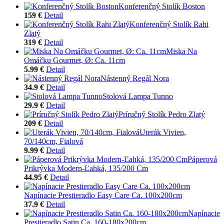
Konferenčný Stolík Boston
159 €
Detail
Konferenčný Stolík Rahi
Zlatý
319 €
Detail
Miska Na
Omáčku Gourmet, Ø: Ca. 11cm
5.99 €
Detail
Nástenný Regál Nora
34.9 €
Detail
Stolová Lampa Tunno
29.9 €
Detail
Príručný Stolík Pedro Zlatý
209 €
Detail
Uterák Vivien,
70/140cm, Fialová
9.99 €
Detail
Páperová
Prikrývka Modern-Ľahká, 135/200 Cm
44.95 €
Detail
Napínacie Prestieradlo Easy Care Ca. 100x200cm
37.9 €
Detail
Napínacie
Prestieradlo Satin Ca. 160-180x200cm