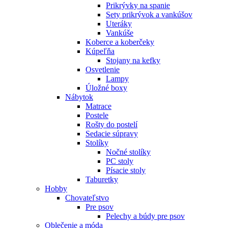
Prikrývky na spanie
Sety prikrývok a vankúšov
Uteráky
Vankúše
Koberce a koberčeky
Kúpeľňa
Stojany na kefky
Osvetlenie
Lampy
Úložné boxy
Nábytok
Matrace
Postele
Rošty do postelí
Sedacie súpravy
Stolíky
Nočné stolíky
PC stoly
Písacie stoly
Taburetky
Hobby
Chovateľstvo
Pre psov
Pelechy a búdy pre psov
Oblečenie a móda