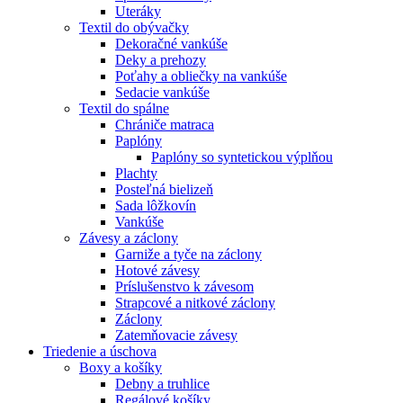
Uteráky
Textil do obývačky
Dekoračné vankúše
Deky a prehozy
Poťahy a obliečky na vankúše
Sedacie vankúše
Textil do spálne
Chrániče matraca
Paplóny
Paplóny so syntetickou výplňou
Plachty
Posteľná bielizeň
Sada lôžkovín
Vankúše
Závesy a záclony
Garniže a tyče na záclony
Hotové závesy
Príslušenstvo k závesom
Strapcové a nitkové záclony
Záclony
Zatemňovacie závesy
Triedenie a úschova
Boxy a košíky
Debny a truhlice
Regálové košíky