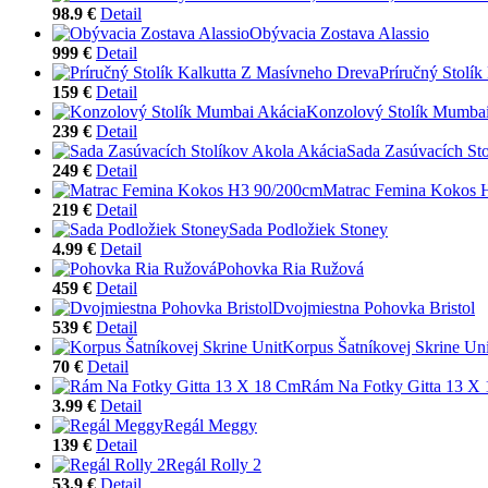
98.9 €
Detail
Obývacia Zostava Alassio
999 €
Detail
Príručný Stolí
159 €
Detail
Konzolový Stolík Mumbai
239 €
Detail
Sada Zasúvacích St
249 €
Detail
Matrac Femina Kokos 
219 €
Detail
Sada Podložiek Stoney
4.99 €
Detail
Pohovka Ria Ružová
459 €
Detail
Dvojmiestna Pohovka Bristol
539 €
Detail
Korpus Šatníkovej Skrine Uni
70 €
Detail
Rám Na Fotky Gitta 13 X
3.99 €
Detail
Regál Meggy
139 €
Detail
Regál Rolly 2
53.9 €
Detail