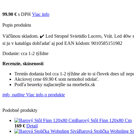
99.90 €
s DPH
Viac info
Popis produktu
Väčšinou skladom. ✔️ Led Stropné Svietidlo Lucero, Vrát. Led 40w sa n
si ju v katalógu dohľadať aj pod EAN kódom: 9010585151982
Dodanie: cca 1-2 týždne
Recenzie, skúsenosti
Termín dodania bol cca 1-2 týždne ale to si človek dnes už ne
Akciovej cene 69.90 € som nemohol odolať.
Podľa heureky najlacnejšie na moebelix.sk
info_outline
Viac info o produkte
Podobné produkty
Barový Stôl Finn 120x80 Cm
169 €
Detail
Barová Stolička Wohnling S