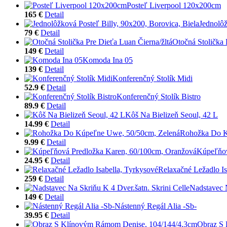
Posteľ Liverpool 120x200cm
165 €
Detail
Jednolôž
79 €
Detail
Otočná Stolička 
149 €
Detail
Komoda Ina 05
139 €
Detail
Konferenčný Stolík Midi
52.9 €
Detail
Konferenčný Stolík Bistro
89.9 €
Detail
Kôš Na Bielizeň Seoul, 42 L
14.99 €
Detail
Rohožka Do K
9.99 €
Detail
Kúpeľňov
24.95 €
Detail
Relaxačné Ležadlo Is
259 €
Detail
Nadstavec N
149 €
Detail
Nástenný Regál Alia -Sb-
39.95 €
Detail
Obraz S