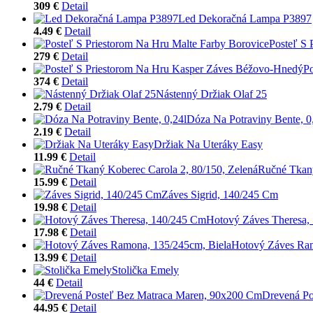
309 €
Detail
Led Dekoračná Lampa P3897
4.49 €
Detail
Posteľ S 
279 €
Detail
P
374 €
Detail
Nástenný Držiak Olaf 25
2.79 €
Detail
Dóza Na Potraviny Bente, 0
2.19 €
Detail
Držiak Na Uteráky Easy
11.99 €
Detail
Ručné Tkaný
15.99 €
Detail
Záves Sigrid, 140/245 Cm
19.98 €
Detail
Hotový Záves Theresa,
17.98 €
Detail
Hotový Záves Ram
13.99 €
Detail
Stolička Emely
44 €
Detail
Drevená Po
44.95 €
Detail