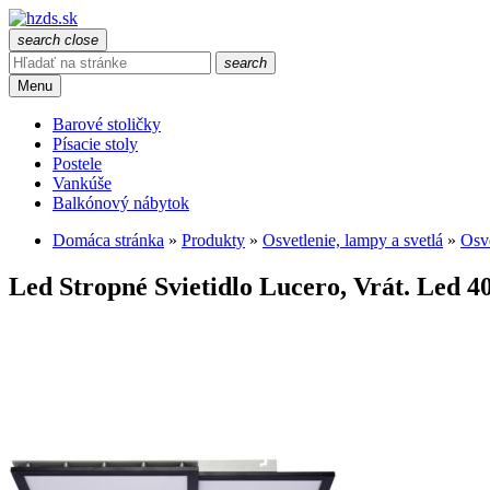
search
close
search
Menu
Barové stoličky
Písacie stoly
Postele
Vankúše
Balkónový nábytok
Domáca stránka
»
Produkty
»
Osvetlenie, lampy a svetlá
»
Osve
Led Stropné Svietidlo Lucero, Vrát. Led 4