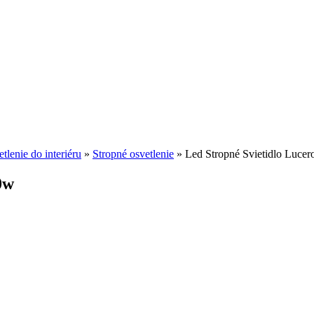
tlenie do interiéru
»
Stropné osvetlenie
»
Led Stropné Svietidlo Lucer
0w