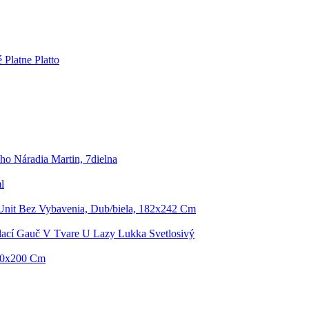
Platne Platto
o Náradia Martin, 7dielna
l
Unit Bez Vybavenia, Dub/biela, 182x242 Cm
ací Gauč V Tvare U Lazy Lukka Svetlosivý
140x200 Cm