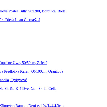
ková Posteľ Billy, 90x200, Borovica, Biela
Pre Dieťa Luan Čierna/žltá
úpeľne Uwe, 50/50cm, Zelená
á Predložka Karen, 60/100cm, Oranžová
abella, Tyrkysové
a Skriňu K 4 Dver.šatn. Skrini Celle
 Klínovým Rámom Denise, 104/144/4,3cm