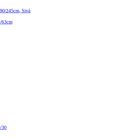
 90/245cm, Sivá
5/63cm
0/30