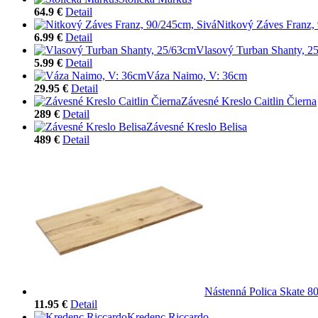
64.9 €
Detail
Nitkový Záves Franz,
6.99 €
Detail
Vlasový Turban Shanty, 2
5.99 €
Detail
Váza Naimo, V: 36cm
29.95 €
Detail
Závesné Kreslo Caitlin Čierna
289 €
Detail
Závesné Kreslo Belisa
489 €
Detail
Nástenná Polica Skate 8
11.95 €
Detail
Kredenc Riccardo