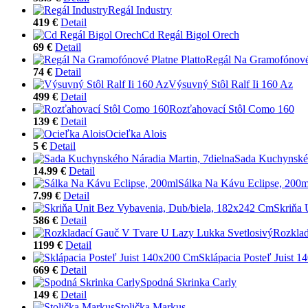
Regál Industry
419 €
Detail
Cd Regál Bigol Orech
69 €
Detail
Regál Na Gramofónové 
74 €
Detail
Výsuvný Stôl Ralf Ii 160 Az
499 €
Detail
Rozťahovací Stôl Como 160
139 €
Detail
Ocieľka Alois
5 €
Detail
Sada Kuchynskéh
14.99 €
Detail
Sálka Na Kávu Eclipse, 200m
7.99 €
Detail
Skriňa 
586 €
Detail
Rozklad
1199 €
Detail
Sklápacia Posteľ Juist 
669 €
Detail
Spodná Skrinka Carly
149 €
Detail
Stolička Markus