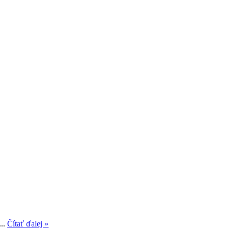
...
Čítať ďalej »