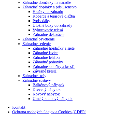
Záhradné domčeky na náradie
Záhradné doplnky a príslušenstvo
Hračky na záhradu
Koberce a terasová dlažba
Podsedáky
Úložné boxy do záhrady
Vykurovacie telesá
Záhradné dekorácie
Záhradné osvetlenie
Záhradné sedenie
Záhradné hojdačky a siete
Záhradné lavice
Záhradné lehátka
Záhradné pohovky
Záhradné stoličky a kreslá
Závesné kreslá
Záhradné stoly
Záhradné zostavy
Balkónový nábytok
Drevený nábytok
Kovový nábytok
Umelý ratanový nábytok
Kontakt
Ochrana osobných údajov a Cookies (GDPR)