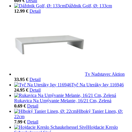
609 €
Detail
Dáždnik Golf, Ø: 133cm
12.99 €
Detail
Tv Nadstavec Aktion
33.95 €
Detail
Tyč Na Uteráky Igy 116946
24.95 €
Detail
Rukavica Na Umývanie Melanie, 16/21 Cm, Zelená
0.69 €
Detail
Hlboký Tanier Linen, Ø:
22cm
7.99 €
Detail
Hojdacie Kreslo