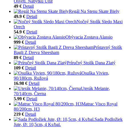
Osvetl. Nábytku Unit
49 €
Detail
Regál Na Stenu Skate Biely
49.9 €
Detail
Nočný Stolík Sledo Maxi
Orech
54.9 €
Detail
Obývacia Zostava Alassio
999 €
Detail
Prístavný Stolík
Bagli Z Dreva Sheesham
89 €
Detail
Príručný Stolík Dana Zlatý
109 €
Detail
Osuška Vivien,
90/180cm, Ružová
16.98 €
Detail
Uterák Melanie,
70/140cm, Čierna
5.99 €
Detail
Matrac Visco Royal
80/200cm, H3
219 €
Detail
Sada Podložiek
Jute, Ø: 10,5cm, 4 Ks/bal.