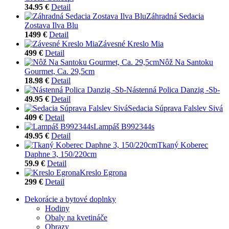
34.95 €
Detail
Záhradná Sedacia
Zostava Ilva Blu
1499 €
Detail
Závesné Kreslo Mia
499 €
Detail
Nôž Na Santoku
Gourmet, Ca. 29,5cm
18.98 €
Detail
Nástenná Polica Danzig -Sb-
49.95 €
Detail
Sedacia Súprava Falslev Sivá
409 €
Detail
Lampáš B992344s
49.95 €
Detail
Tkaný Koberec
Daphne 3, 150/220cm
59.9 €
Detail
Kreslo Egrona
299 €
Detail
Dekorácie a bytové doplnky
Hodiny
Obaly na kvetináče
Obrazy