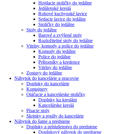
Hojdacie stoličky do jedálne
Jedálenské kreslá
Rohové kuchynské lavice
Sedacie lavice do jedálne
Stoličky do jedálne
Stoly do jedálne
Barové a zvýšené stoly
Rozložitelné stoly do jedálne
Vitríny, komody a police do jedálne
Komody do jedálne
Police do jedálne
Príborníky a kredence
Vitríny do jedálne
Zostavy do jedálne
Nábytok do kancelárie a pracovne
Doplnky do kancelárie
Kontajnery
Otáčacie a kancelárske stoličky
Doplnky ku kreslám
Kancelárske kreslá
Písacie stoly
Skrinky a regály do kancelárie
Nábytok do šatne a predsiene
Doplnky a príslušenstvo do predsiene
Doplnkový nábytok do predsiene