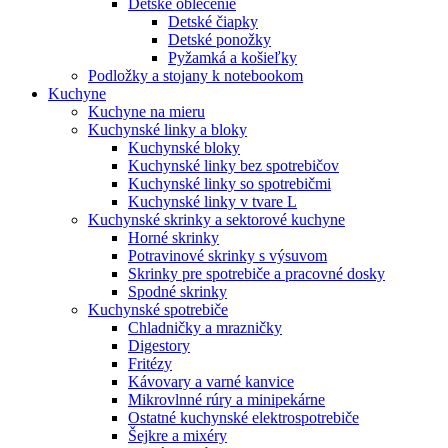
Detské oblečenie
Detské čiapky
Detské ponožky
Pyžamká a košieľky
Podložky a stojany k notebookom
Kuchyne
Kuchyne na mieru
Kuchynské linky a bloky
Kuchynské bloky
Kuchynské linky bez spotrebičov
Kuchynské linky so spotrebičmi
Kuchynské linky v tvare L
Kuchynské skrinky a sektorové kuchyne
Horné skrinky
Potravinové skrinky s výsuvom
Skrinky pre spotrebiče a pracovné dosky
Spodné skrinky
Kuchynské spotrebiče
Chladničky a mrazničky
Digestory
Fritézy
Kávovary a varné kanvice
Mikrovlnné rúry a minipekárne
Ostatné kuchynské elektrospotrebiče
Šejkre a mixéry