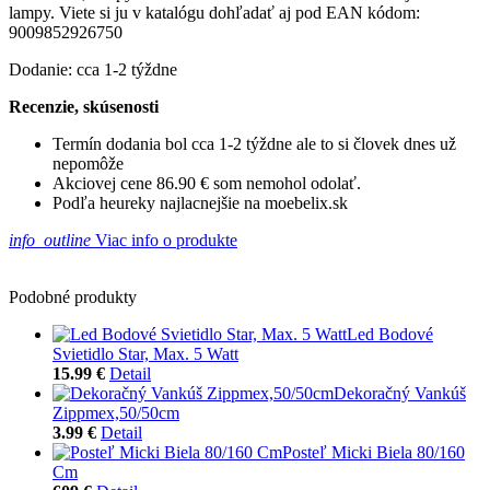
lampy. Viete si ju v katalógu dohľadať aj pod EAN kódom:
9009852926750
Dodanie: cca 1-2 týždne
Recenzie, skúsenosti
Termín dodania bol cca 1-2 týždne ale to si človek dnes už
nepomôže
Akciovej cene 86.90 € som nemohol odolať.
Podľa heureky najlacnejšie na moebelix.sk
info_outline
Viac info o produkte
Podobné produkty
Led Bodové
Svietidlo Star, Max. 5 Watt
15.99 €
Detail
Dekoračný Vankúš
Zippmex,50/50cm
3.99 €
Detail
Posteľ Micki Biela 80/160
Cm