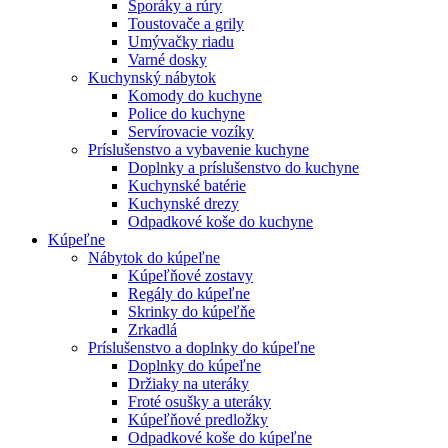
Sporáky a rúry
Toustovače a grily
Umývačky riadu
Varné dosky
Kuchynský nábytok
Komody do kuchyne
Police do kuchyne
Servírovacie vozíky
Príslušenstvo a vybavenie kuchyne
Doplnky a príslušenstvo do kuchyne
Kuchynské batérie
Kuchynské drezy
Odpadkové koše do kuchyne
Kúpeľne
Nábytok do kúpeľne
Kúpeľňové zostavy
Regály do kúpeľne
Skrinky do kúpeľňe
Zrkadlá
Príslušenstvo a doplnky do kúpeľne
Doplnky do kúpeľne
Držiaky na uteráky
Froté osušky a uteráky
Kúpeľňové predložky
Odpadkové koše do kúpeľne