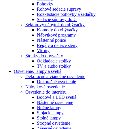
Pohovky
Rohové sedacie súpravy
Rozkladacie pohovky a sedačky
Sedacie súpravy do U
Sektorový nábytok do obývačky
Komody do obývačky
Nábytkové programy
Nástenné police
Regály a deliace steny
Vitríny
Stolíky do obývačky
Odkladacie stolíky
TV a audio stolíky
Osvetlenie, lampy a svetlá
Dekoračné a vianočné osvetlenie
Dekoračné osvetlenie
Nábytkové osvetlenie
Osvetlenie do interiéru
Bodové a LED svetlá
Nástenné osvetlenie
Nočné lampy
Stojacie lampy
Stolné lampy
Stropné osvetlenie
Závesné osvetlenie