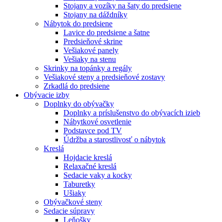
Stojany a vozíky na šaty do predsiene
Stojany na dáždníky
Nábytok do predsiene
Lavice do predsiene a šatne
Predsieňové skrine
Vešiakové panely
Vešiaky na stenu
Skrinky na topánky a regály
Vešiakové steny a predsieňové zostavy
Zrkadlá do predsiene
Obývacie izby
Doplnky do obývačky
Doplnky a príslušenstvo do obývacích izieb
Nábytkové osvetlenie
Podstavce pod TV
Údržba a starostlivosť o nábytok
Kreslá
Hojdacie kreslá
Relaxačné kreslá
Sedacie vaky a kocky
Taburetky
Ušiaky
Obývačkové steny
Sedacie súpravy
Leňošky