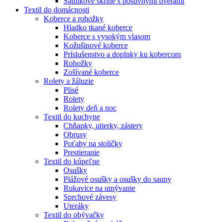
Šatníkové skrine s posuvnými dverami
Textil do domácnosti
Koberce a rohožky
Hladko tkané koberce
Koberce s vysokým vlasom
Kožušinové koberce
Príslušenstvo a doplnky ku kobercom
Rohožky
Zošívané koberce
Rolety a žáluzie
Plisé
Rolety
Rolety deň a noc
Textil do kuchyne
Chňapky, utierky, zástery
Obrusy
Poťahy na stoličky
Prestieranie
Textil do kúpeľne
Osušky
Plážové osušky a osušky do sauny
Rukavice na umývanie
Sprchové závesy
Uteráky
Textil do obývačky