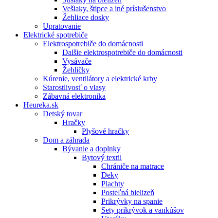
Vešiaky, štipce a iné príslušenstvo
Žehliace dosky
Upratovanie
Elektrické spotrebiče
Elektrospotrebiče do domácnosti
Dalšie elektrospotrebiče do domácnosti
Vysávače
Žehličky
Kúrenie, ventilátory a elektrické krby
Starostlivosť o vlasy
Zábavná elektronika
Heureka.sk
Detský tovar
Hračky
Plyšové hračky
Dom a záhrada
Bývanie a doplnky
Bytový textil
Chrániče na matrace
Deky
Plachty
Posteľná bielizeň
Prikrývky na spanie
Sety prikrývok a vankúšov