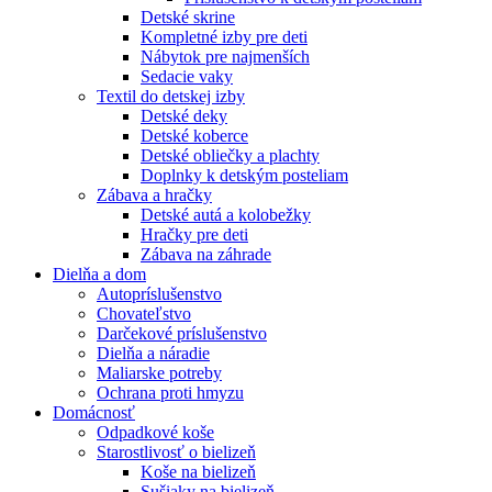
Detské skrine
Kompletné izby pre deti
Nábytok pre najmenších
Sedacie vaky
Textil do detskej izby
Detské deky
Detské koberce
Detské obliečky a plachty
Doplnky k detským posteliam
Zábava a hračky
Detské autá a kolobežky
Hračky pre deti
Zábava na záhrade
Dielňa a dom
Autopríslušenstvo
Chovateľstvo
Darčekové príslušenstvo
Dielňa a náradie
Maliarske potreby
Ochrana proti hmyzu
Domácnosť
Odpadkové koše
Starostlivosť o bielizeň
Koše na bielizeň
Sušiaky na bielizeň