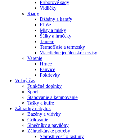
Príborové sady
Vidličky
Riady
Džbány a karafy
Fľaše
Misy a misky
Šálky a hrnčeky
Taniere
Termofľaše a termosky
Viacdielne jedálenské servisy
Varenie
Hrnce
Panvice
Pokrievky
Voľný čas
Funkčné doplnky
Šport
Stanovanie a kempovanie
Tašky a kufre
Záhradný nábytok
Bazény a vírivky
Grilovanie
Slnečníky a pavilóny
Záhradkárske potreby
Starostlivosť o rastliny