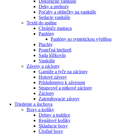
Dekoračné vankúše
Deky a prehozy
Poťahy a obliečky na vankúše
Sedacie vankúše
Textil do spálne
Chrániče matraca
Paplóny
Paplóny so syntetickou výplňou
Plachty
Posteľná bielizeň
Sada lôžkovín
Vankúše
Závesy a záclony
Garniže a tyče na záclony
Hotové závesy
Príslušenstvo k závesom
Strapcové a nitkové záclony
Záclony
Zatemňovacie závesy
Triedenie a úschova
Boxy a košíky
Debny a truhlice
Regálové košíky
Skladacie boxy
Úložné boxy