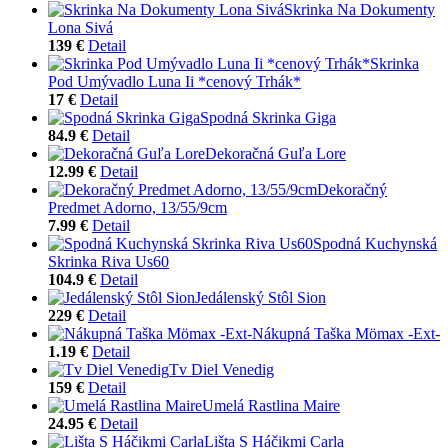
Skrinka Na Dokumenty
Lona Sivá
139 €
Detail
Skrinka
Pod Umývadlo Luna Ii *cenový Trhák*
17 €
Detail
Spodná Skrinka Giga
84.9 €
Detail
Dekoračná Guľa Lore
12.99 €
Detail
Dekoračný
Predmet Adorno, 13/55/9cm
7.99 €
Detail
Spodná Kuchynská
Skrinka Riva Us60
104.9 €
Detail
Jedálenský Stôl Sion
229 €
Detail
Nákupná Taška Mömax -Ext-
1.19 €
Detail
Tv Diel Venedig
159 €
Detail
Umelá Rastlina Maire
24.95 €
Detail
Lišta S Háčikmi Carla