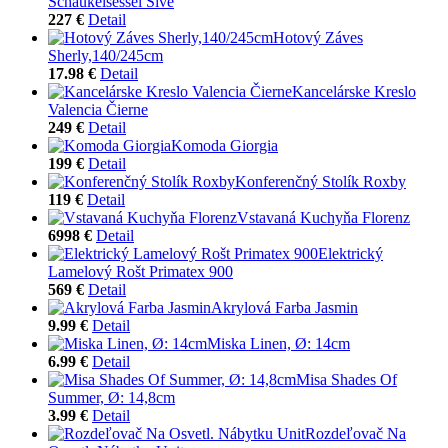
Schaukelsessel Sivé
227 €
Detail
Hotový Záves
Sherly,140/245cm
17.98 €
Detail
Kancelárske Kreslo
Valencia Čierne
249 €
Detail
Komoda Giorgia
199 €
Detail
Konferenčný Stolík Roxby
119 €
Detail
Vstavaná Kuchyňa Florenz
6998 €
Detail
Elektrický
Lamelový Rošt Primatex 900
569 €
Detail
Akrylová Farba Jasmin
9.99 €
Detail
Miska Linen, Ø: 14cm
6.99 €
Detail
Misa Shades Of
Summer, Ø: 14,8cm
3.99 €
Detail
Rozdeľovač Na