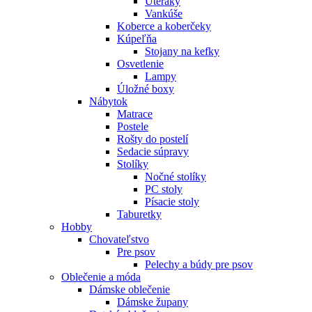
Uteráky
Vankúše
Koberce a koberčeky
Kúpeľňa
Stojany na kefky
Osvetlenie
Lampy
Úložné boxy
Nábytok
Matrace
Postele
Rošty do postelí
Sedacie súpravy
Stolíky
Nočné stolíky
PC stoly
Písacie stoly
Taburetky
Hobby
Chovateľstvo
Pre psov
Pelechy a búdy pre psov
Oblečenie a móda
Dámske oblečenie
Dámske župany