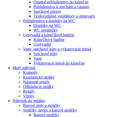
Ostatné príslušenstvo do kúpeľne
Príslušenstvo k sprchám a vaniam
Sprchové závesy
Teplovzdušné ventilátory a ohrievače
Príslušenstvo a doplnky na WC
Doplnky na WC
WC predložky
Umývadlá a kúpeľňové batérie
Kúpeľňové batérie
Umývadlá
Vane, sprchové kúty a vykurovacie telesá
Sprchové kúty
Vane
Vykurovacie telesá do kúpeľne
Malý nábytok
Komody
Kozmetické stolíky
Nástenné regály
Odkladacie stolíky
Regály
Vitríny
Nábytok do jedálne
Barové stoly a stoličky
Stoličky, lavice a barové stoličky
Barové stoličky