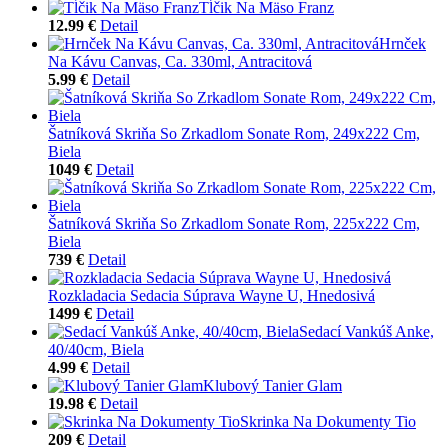
Tĺčik Na Mäso Franz
12.99 €
Detail
Hrnček
Na Kávu Canvas, Ca. 330ml, Antracitová
5.99 €
Detail
Šatníková Skriňa So Zrkadlom Sonate Rom, 249x222 Cm,
Biela
1049 €
Detail
Šatníková Skriňa So Zrkadlom Sonate Rom, 225x222 Cm,
Biela
739 €
Detail
Rozkladacia Sedacia Súprava Wayne U, Hnedosivá
1499 €
Detail
Sedací Vankúš Anke,
40/40cm, Biela
4.99 €
Detail
Klubový Tanier Glam
19.98 €
Detail
Skrinka Na Dokumenty Tio
209 €
Detail