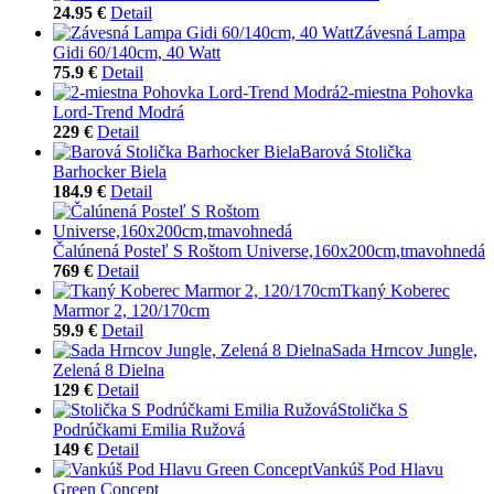
24.95 €
Detail
Závesná Lampa
Gidi 60/140cm, 40 Watt
75.9 €
Detail
2-miestna Pohovka
Lord-Trend Modrá
229 €
Detail
Barová Stolička
Barhocker Biela
184.9 €
Detail
Čalúnená Posteľ S Roštom Universe,160x200cm,tmavohnedá
769 €
Detail
Tkaný Koberec
Marmor 2, 120/170cm
59.9 €
Detail
Sada Hrncov Jungle,
Zelená 8 Dielna
129 €
Detail
Stolička S
Podrúčkami Emilia Ružová
149 €
Detail
Vankúš Pod Hlavu
Green Concept