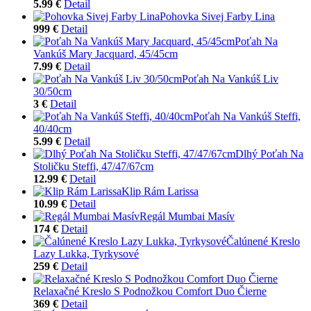
5.99 €
Detail
Pohovka Sivej Farby Lina
999 €
Detail
Poťah Na
Vankúš Mary Jacquard, 45/45cm
7.99 €
Detail
Poťah Na Vankúš Liv
30/50cm
3 €
Detail
Poťah Na Vankúš Steffi,
40/40cm
5.99 €
Detail
Dlhý Poťah Na
Stoličku Steffi, 47/47/67cm
12.99 €
Detail
Klip Rám Larissa
10.99 €
Detail
Regál Mumbai Masív
174 €
Detail
Čalúnené Kreslo
Lazy Lukka, Tyrkysové
259 €
Detail
Relaxačné Kreslo S Podnožkou Comfort Duo Čierne
369 €
Detail