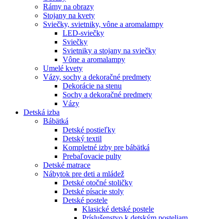
Rámy na obrazy
Stojany na kvety
Sviečky, svietniky, vône a aromalampy
LED-sviečky
Sviečky
Svietniky a stojany na sviečky
Vône a aromalampy
Umelé kvety
Vázy, sochy a dekoračné predmety
Dekorácie na stenu
Sochy a dekoračné predmety
Vázy
Detská izba
Bábätká
Detské postieľky
Detský textil
Kompletné izby pre bábätká
Prebaľovacie pulty
Detské matrace
Nábytok pre deti a mládež
Detské otočné stoličky
Detské písacie stoly
Detské postele
Klasické detské postele
Príslušenstvo k detským posteliam