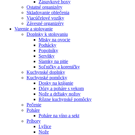
Zásuvkové boxy
Ostatné organizéry
Skladovanie oblečenia
Viacúčelové vozíky
Závesné organizéry
Varenie a stolovanie
Doplnky k stolovaniu
Misky na ovocie
Podtácky
Popolníky
Servítky
Slamky na pitie
Soľničky a koreničky
Kuchynské doplnky
Kuchynské pomôcky
Dosky na krájanie
Dózy a poháre s vekom
Nože a držiaky nožov
Rôzne kuchynské pomôcky
Pečenie
Poháre
Poháre na víno a sekt
Príbory
Lyžice
Nože