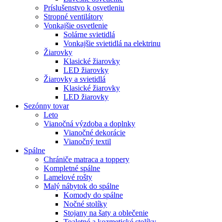
Príslušenstvo k osvetleniu
Stropné ventilátory
Vonkajšie osvetlenie
Solárne svietidlá
Vonkajšie svietidlá na elektrinu
Žiarovky
Klasické žiarovky
LED žiarovky
Žiarovky a svietidlá
Klasické žiarovky
LED žiarovky
Sezónny tovar
Leto
Vianočná výzdoba a doplnky
Vianočné dekorácie
Vianočný textil
Spálne
Chrániče matraca a toppery
Kompletné spálne
Lamelové rošty
Malý nábytok do spálne
Komody do spálne
Nočné stolíky
Stojany na šaty a oblečenie
Toaletné a kozmetické stolíky