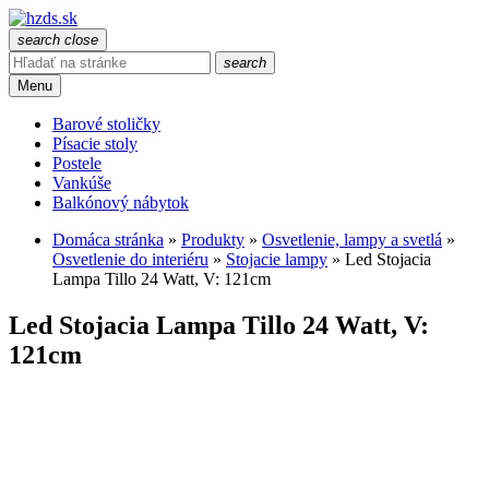
search
close
search
Menu
Barové stoličky
Písacie stoly
Postele
Vankúše
Balkónový nábytok
Domáca stránka
»
Produkty
»
Osvetlenie, lampy a svetlá
»
Osvetlenie do interiéru
»
Stojacie lampy
»
Led Stojacia
Lampa Tillo 24 Watt, V: 121cm
Led Stojacia Lampa Tillo 24 Watt, V:
121cm