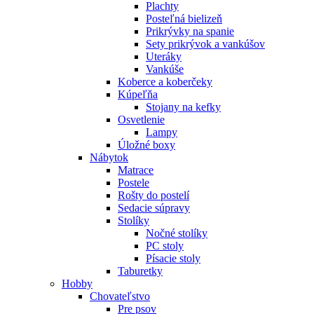
Plachty
Posteľná bielizeň
Prikrývky na spanie
Sety prikrývok a vankúšov
Uteráky
Vankúše
Koberce a koberčeky
Kúpeľňa
Stojany na kefky
Osvetlenie
Lampy
Úložné boxy
Nábytok
Matrace
Postele
Rošty do postelí
Sedacie súpravy
Stolíky
Nočné stolíky
PC stoly
Písacie stoly
Taburetky
Hobby
Chovateľstvo
Pre psov