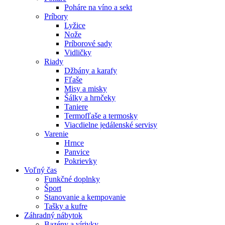
Poháre na víno a sekt
Príbory
Lyžice
Nože
Príborové sady
Vidličky
Riady
Džbány a karafy
Fľaše
Misy a misky
Šálky a hrnčeky
Taniere
Termofľaše a termosky
Viacdielne jedálenské servisy
Varenie
Hrnce
Panvice
Pokrievky
Voľný čas
Funkčné doplnky
Šport
Stanovanie a kempovanie
Tašky a kufre
Záhradný nábytok
Bazény a vírivky