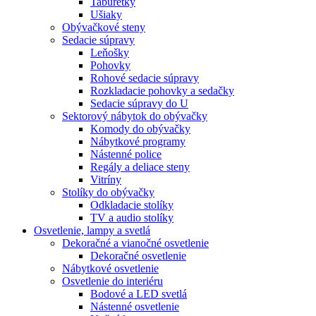
Taburetky
Ušiaky
Obývačkové steny
Sedacie súpravy
Leňošky
Pohovky
Rohové sedacie súpravy
Rozkladacie pohovky a sedačky
Sedacie súpravy do U
Sektorový nábytok do obývačky
Komody do obývačky
Nábytkové programy
Nástenné police
Regály a deliace steny
Vitríny
Stolíky do obývačky
Odkladacie stolíky
TV a audio stolíky
Osvetlenie, lampy a svetlá
Dekoračné a vianočné osvetlenie
Dekoračné osvetlenie
Nábytkové osvetlenie
Osvetlenie do interiéru
Bodové a LED svetlá
Nástenné osvetlenie