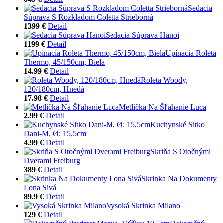
Sedacia
Súprava S Rozkladom Coletta Strieborná
1399 €
Detail
Sedacia Súprava Hanoi
1199 €
Detail
Upínacia Roleta
Thermo, 45/150cm, Biela
14.99 €
Detail
Roleta Woody,
120/180cm, Hnedá
17.98 €
Detail
Metlička Na Šľahanie Luca
2.99 €
Detail
Kuchynské Sitko
Dani-M, Ø: 15,5cm
4.99 €
Detail
Skriňa S Otočnými
Dverami Freiburg
389 €
Detail
Skrinka Na Dokumenty
Lona Sivá
89.9 €
Detail
Vysoká Skrinka Milano
129 €
Detail