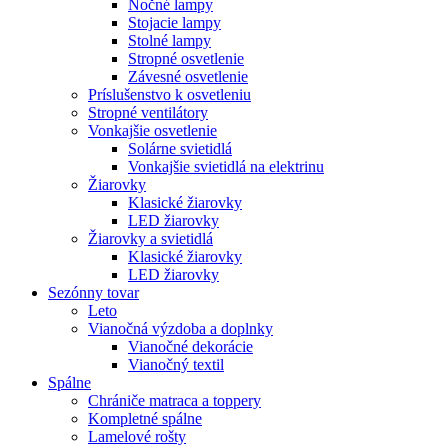
Nočné lampy
Stojacie lampy
Stolné lampy
Stropné osvetlenie
Závesné osvetlenie
Príslušenstvo k osvetleniu
Stropné ventilátory
Vonkajšie osvetlenie
Solárne svietidlá
Vonkajšie svietidlá na elektrinu
Žiarovky
Klasické žiarovky
LED žiarovky
Žiarovky a svietidlá
Klasické žiarovky
LED žiarovky
Sezónny tovar
Leto
Vianočná výzdoba a doplnky
Vianočné dekorácie
Vianočný textil
Spálne
Chrániče matraca a toppery
Kompletné spálne
Lamelové rošty