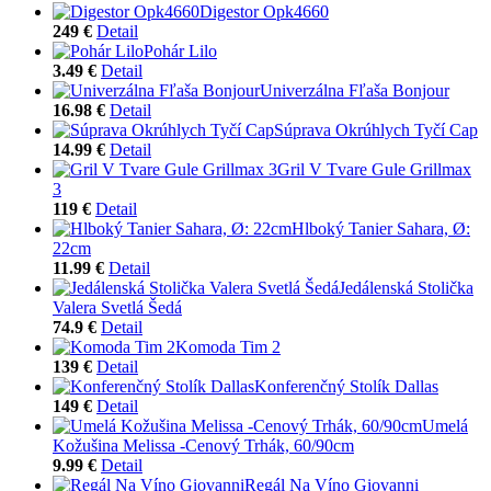
Digestor Opk4660
249 €
Detail
Pohár Lilo
3.49 €
Detail
Univerzálna Fľaša Bonjour
16.98 €
Detail
Súprava Okrúhlych Tyčí Cap
14.99 €
Detail
Gril V Tvare Gule Grillmax
3
119 €
Detail
Hlboký Tanier Sahara, Ø:
22cm
11.99 €
Detail
Jedálenská Stolička
Valera Svetlá Šedá
74.9 €
Detail
Komoda Tim 2
139 €
Detail
Konferenčný Stolík Dallas
149 €
Detail
Umelá
Kožušina Melissa -Cenový Trhák, 60/90cm
9.99 €
Detail
Regál Na Víno Giovanni