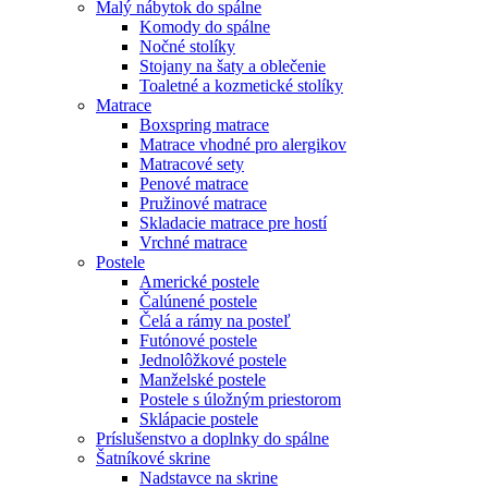
Malý nábytok do spálne
Komody do spálne
Nočné stolíky
Stojany na šaty a oblečenie
Toaletné a kozmetické stolíky
Matrace
Boxspring matrace
Matrace vhodné pro alergikov
Matracové sety
Penové matrace
Pružinové matrace
Skladacie matrace pre hostí
Vrchné matrace
Postele
Americké postele
Čalúnené postele
Čelá a rámy na posteľ
Futónové postele
Jednolôžkové postele
Manželské postele
Postele s úložným priestorom
Sklápacie postele
Príslušenstvo a doplnky do spálne
Šatníkové skrine
Nadstavce na skrine