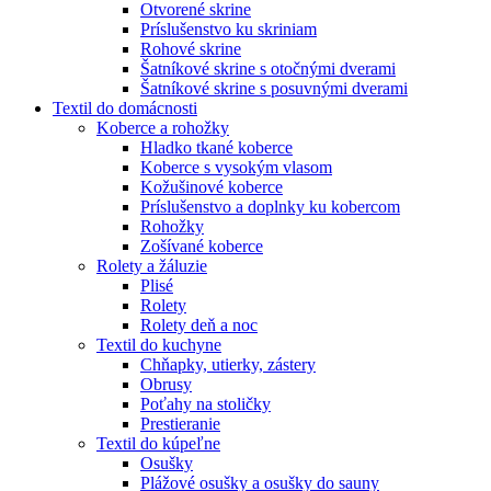
Otvorené skrine
Príslušenstvo ku skriniam
Rohové skrine
Šatníkové skrine s otočnými dverami
Šatníkové skrine s posuvnými dverami
Textil do domácnosti
Koberce a rohožky
Hladko tkané koberce
Koberce s vysokým vlasom
Kožušinové koberce
Príslušenstvo a doplnky ku kobercom
Rohožky
Zošívané koberce
Rolety a žáluzie
Plisé
Rolety
Rolety deň a noc
Textil do kuchyne
Chňapky, utierky, zástery
Obrusy
Poťahy na stoličky
Prestieranie
Textil do kúpeľne
Osušky
Plážové osušky a osušky do sauny