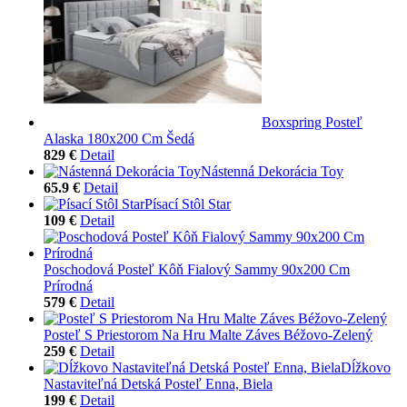
Boxspring Posteľ
Alaska 180x200 Cm Šedá
829 €
Detail
Nástenná Dekorácia Toy
65.9 €
Detail
Písací Stôl Star
109 €
Detail
Poschodová Posteľ Kôň Fialový Sammy 90x200 Cm
Prírodná
579 €
Detail
Posteľ S Priestorom Na Hru Malte Záves Béžovo-Zelený
259 €
Detail
Dĺžkovo
Nastaviteľná Detská Posteľ Enna, Biela
199 €
Detail