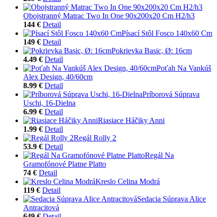
Obojstranný Matrac Two In One 90x200x20 Cm H2/h3
144 €
Detail
Písací Stôl Fosco 140x60 Cm
149 €
Detail
Pokrievka Basic, Ø: 16cm
4.49 €
Detail
Poťah Na Vankúš
Alex Design, 40/60cm
8.99 €
Detail
Príborová Súprava
Uschi, 16-Dielna
6.99 €
Detail
Riasiace Háčiky Anni
1.99 €
Detail
Regál Rolly 2
53.9 €
Detail
Regál Na
Gramofónové Platne Platto
74 €
Detail
Kreslo Celina Modrá
119 €
Detail
Sedacia Súprava Alice
Antracitová
649 €
Detail