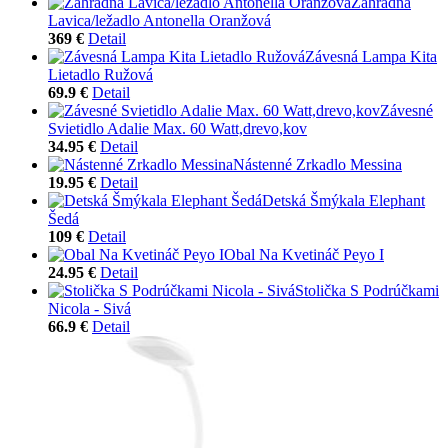
Záhradná
Lavica/ležadlo Antonella Oranžová
369 €
Detail
Závesná Lampa Kita
Lietadlo Ružová
69.9 €
Detail
Závesné
Svietidlo Adalie Max. 60 Watt,drevo,kov
34.95 €
Detail
Nástenné Zrkadlo Messina
19.95 €
Detail
Detská Šmýkala Elephant
Šedá
109 €
Detail
Obal Na Kvetináč Peyo I
24.95 €
Detail
Stolička S Podrúčkami
Nicola - Sivá
66.9 €
Detail