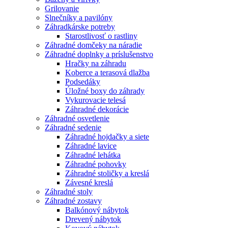
Grilovanie
Slnečníky a pavilóny
Záhradkárske potreby
Starostlivosť o rastliny
Záhradné domčeky na náradie
Záhradné doplnky a príslušenstvo
Hračky na záhradu
Koberce a terasová dlažba
Podsedáky
Úložné boxy do záhrady
Vykurovacie telesá
Záhradné dekorácie
Záhradné osvetlenie
Záhradné sedenie
Záhradné hojdačky a siete
Záhradné lavice
Záhradné lehátka
Záhradné pohovky
Záhradné stoličky a kreslá
Závesné kreslá
Záhradné stoly
Záhradné zostavy
Balkónový nábytok
Drevený nábytok