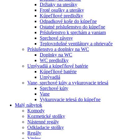
Držiaky na uteráky
Froté osušky a uteráky
Kúpeľňové predložky
Odpadkové koše do kúpeľne
Ostatné príslušenstvo do kúpeľne
Príslušenstvo k sprchám a vaniam
Sprchové závesy
Teplovzdušné ventilátory a ohrievače
Príslušenstvo a doplnky na WC
Doplnky na WC
WC predložky
Umývadlá a kúpeľňové batérie
Kúpeľňové batérie
Umývadlá
Vane, sprchové kúty a vykurovacie telesá
Sprchové kúty
Vane
Vykurovacie telesá do kúpeľne
Malý nábytok
Komody
Kozmetické stolíky
Nástenné regály
Odkladacie stolíky
Regály
Vitríny