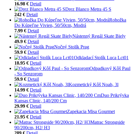
16.98 €
Detail
Drez Blanco Metra 45 S
242 €
Detail
Rohožka
Do Kúpeľne Vivien, 50/50cm, Modrá
7.99 €
Detail
Nástenný Regál Skate Biely
49.9 €
Detail
Nočný Stolík Prag
59.9 €
Detail
Odkladací Stolík Luca Lct01
18.95 €
Detail
Odpadkový Kôš Paul
- So Senzorom
59.9 €
Detail
Kozmetický Kôš Noah, 3l
14.99 €
Detail
Duo Prikrývka
Kansas Clinic, 140/200 Cm
29.99 €
Detail
Zapekacia Misa Gourmet
21.95 €
Detail
Matrac Strongside
90/200cm, H2/ H3
289 €
Detail