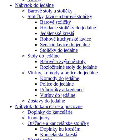
Nábytok do jedálne
Barové stoly a stoličky
Stoličky, lavice a barové stoličky
Barové stoličky
Hojdacie stoličky do jedálne
Jedálenské kreslá
Rohové kuchynské lavice
Sedacie lavice do jedálne
Stoličky do jedálne
Stoly do jedálne
Barové a zvýšené stoly
Rozložitelné stoly do jedálne
Vitríny, komody a police do jedálne
Komody do jedálne
Police do jedálne
Príborníky a kredence
Vitríny do jedálne
Zostavy do jedálne
Nábytok do kancelárie a pracovne
Doplnky do kancelárie
Kontajnery
Otáčacie a kancelárske stoličky
Doplnky ku kreslám
Kancelárske kreslá