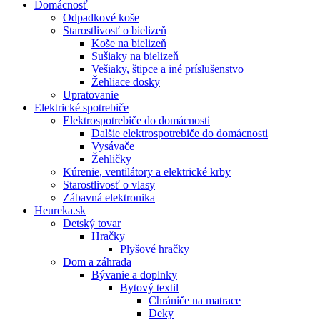
Domácnosť
Odpadkové koše
Starostlivosť o bielizeň
Koše na bielizeň
Sušiaky na bielizeň
Vešiaky, štipce a iné príslušenstvo
Žehliace dosky
Upratovanie
Elektrické spotrebiče
Elektrospotrebiče do domácnosti
Dalšie elektrospotrebiče do domácnosti
Vysávače
Žehličky
Kúrenie, ventilátory a elektrické krby
Starostlivosť o vlasy
Zábavná elektronika
Heureka.sk
Detský tovar
Hračky
Plyšové hračky
Dom a záhrada
Bývanie a doplnky
Bytový textil
Chrániče na matrace
Deky