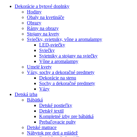
Dekorácie a bytové doplnky
Hodiny
Obaly na kvetináče
Obrazy
Rámy na obrazy
Stojany na kvety
Sviečky, svietniky, vône a aromalampy
LED-sviečky
Sviečky
Svietniky a stojany na sviečky
Vône a aromalampy
Umelé kvety
Vázy, sochy a dekoračné predmety
Dekorácie na stenu
Sochy a dekoračné predmety
Vázy
Detská izba
Bábätká
Detské postieľky
Detský textil
Kompletné izby pre bábätká
Prebaľovacie pulty
Detské matrace
Nábytok pre deti a mládež