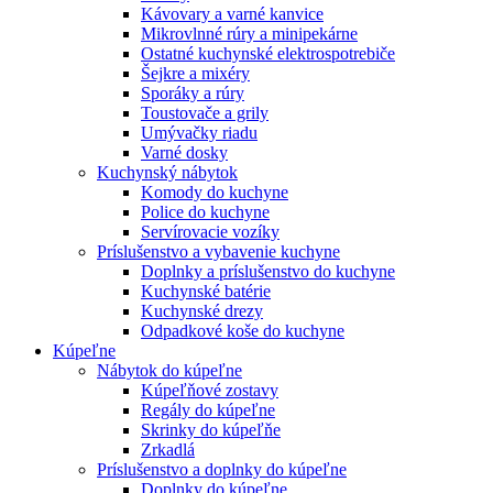
Kávovary a varné kanvice
Mikrovlnné rúry a minipekárne
Ostatné kuchynské elektrospotrebiče
Šejkre a mixéry
Sporáky a rúry
Toustovače a grily
Umývačky riadu
Varné dosky
Kuchynský nábytok
Komody do kuchyne
Police do kuchyne
Servírovacie vozíky
Príslušenstvo a vybavenie kuchyne
Doplnky a príslušenstvo do kuchyne
Kuchynské batérie
Kuchynské drezy
Odpadkové koše do kuchyne
Kúpeľne
Nábytok do kúpeľne
Kúpeľňové zostavy
Regály do kúpeľne
Skrinky do kúpeľňe
Zrkadlá
Príslušenstvo a doplnky do kúpeľne
Doplnky do kúpeľne