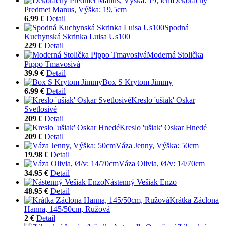
Dekoračný
Predmet Manus, Výška: 19,5cm
6.99 €
Detail
Spodná
Kuchynská Skrinka Luisa Us100
229 €
Detail
Moderná Stolička
Pippo Tmavosivá
39.9 €
Detail
Box S Krytom Jimmy
6.99 €
Detail
Kreslo 'ušiak' Oskar
Svetlosivé
209 €
Detail
Kreslo 'ušiak' Oskar Hnedé
209 €
Detail
Váza Jenny, Výška: 50cm
19.98 €
Detail
Váza Olivia, Ø/v: 14/70cm
34.95 €
Detail
Nástenný Vešiak Enzo
48.95 €
Detail
Krátka Záclona
Hanna, 145/50cm, Ružová
2 €
Detail