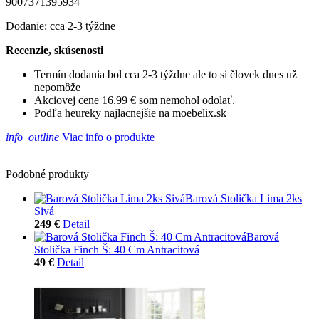
9007371395934
Dodanie: cca 2-3 týždne
Recenzie, skúsenosti
Termín dodania bol cca 2-3 týždne ale to si človek dnes už
nepomôže
Akciovej cene 16.99 € som nemohol odolať.
Podľa heureky najlacnejšie na moebelix.sk
info_outline
Viac info o produkte
Podobné produkty
Barová Stolička Lima 2ks
Sivá
249 €
Detail
Barová
Stolička Finch Š: 40 Cm Antracitová
49 €
Detail