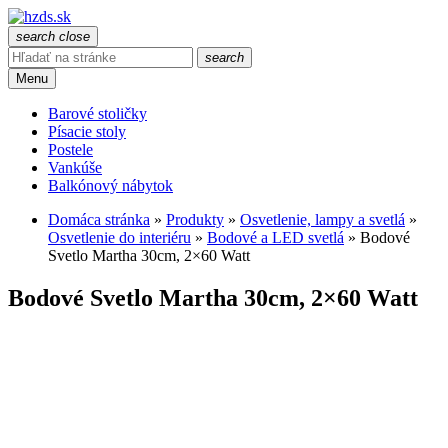
search
close
search
Menu
Barové stoličky
Písacie stoly
Postele
Vankúše
Balkónový nábytok
Domáca stránka
»
Produkty
»
Osvetlenie, lampy a svetlá
»
Osvetlenie do interiéru
»
Bodové a LED svetlá
»
Bodové
Svetlo Martha 30cm, 2×60 Watt
Bodové Svetlo Martha 30cm, 2×60 Watt