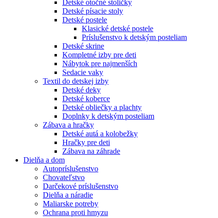
Detské otočné stoličky
Detské písacie stoly
Detské postele
Klasické detské postele
Príslušenstvo k detským posteliam
Detské skrine
Kompletné izby pre deti
Nábytok pre najmenších
Sedacie vaky
Textil do detskej izby
Detské deky
Detské koberce
Detské obliečky a plachty
Doplnky k detským posteliam
Zábava a hračky
Detské autá a kolobežky
Hračky pre deti
Zábava na záhrade
Dielňa a dom
Autopríslušenstvo
Chovateľstvo
Darčekové príslušenstvo
Dielňa a náradie
Maliarske potreby
Ochrana proti hmyzu