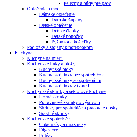
Pelechy a búdy pre psov
Oblečenie a móda
Dámske oblečenie
Dámske župany
Detské oblečenie
Detské čiapky
Detské ponožky
Pyžamká a košieľky
Podložky a stojany k notebookom
Kuchyne
Kuchyne na mieru
Kuchynské linky a bloky
Kuchynské bloky
Kuchynské linky bez spotrebičov
Kuchynské linky so spotrebičmi
Kuchynské linky v tvare L
Kuchynské skrinky a sektorové kuchyne
Horné skrinky
Potravinové skrinky s výsuvom
Skrinky pre spotrebiče a pracovné dosky
Spodné skrinky
Kuchynské spotrebiče
Chladničky a mrazničky
Digestory
Fritézy