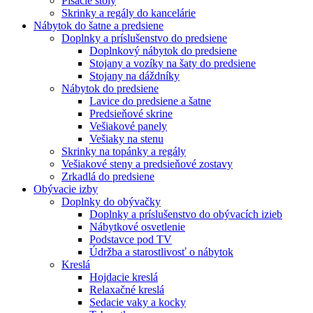
Písacie stoly
Skrinky a regály do kancelárie
Nábytok do šatne a predsiene
Doplnky a príslušenstvo do predsiene
Doplnkový nábytok do predsiene
Stojany a vozíky na šaty do predsiene
Stojany na dáždníky
Nábytok do predsiene
Lavice do predsiene a šatne
Predsieňové skrine
Vešiakové panely
Vešiaky na stenu
Skrinky na topánky a regály
Vešiakové steny a predsieňové zostavy
Zrkadlá do predsiene
Obývacie izby
Doplnky do obývačky
Doplnky a príslušenstvo do obývacích izieb
Nábytkové osvetlenie
Podstavce pod TV
Údržba a starostlivosť o nábytok
Kreslá
Hojdacie kreslá
Relaxačné kreslá
Sedacie vaky a kocky