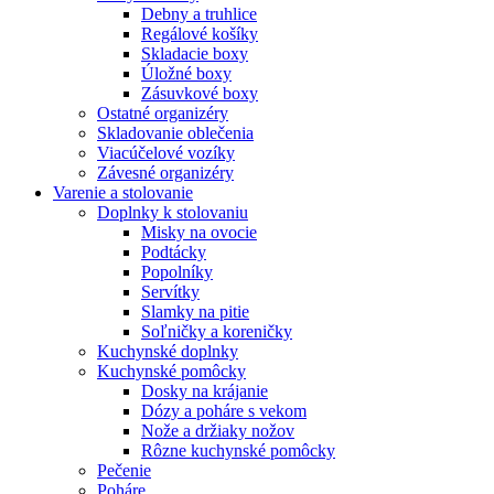
Debny a truhlice
Regálové košíky
Skladacie boxy
Úložné boxy
Zásuvkové boxy
Ostatné organizéry
Skladovanie oblečenia
Viacúčelové vozíky
Závesné organizéry
Varenie a stolovanie
Doplnky k stolovaniu
Misky na ovocie
Podtácky
Popolníky
Servítky
Slamky na pitie
Soľničky a koreničky
Kuchynské doplnky
Kuchynské pomôcky
Dosky na krájanie
Dózy a poháre s vekom
Nože a držiaky nožov
Rôzne kuchynské pomôcky
Pečenie
Poháre