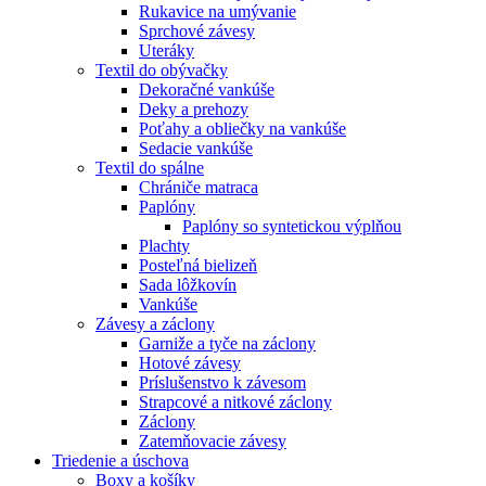
Rukavice na umývanie
Sprchové závesy
Uteráky
Textil do obývačky
Dekoračné vankúše
Deky a prehozy
Poťahy a obliečky na vankúše
Sedacie vankúše
Textil do spálne
Chrániče matraca
Paplóny
Paplóny so syntetickou výplňou
Plachty
Posteľná bielizeň
Sada lôžkovín
Vankúše
Závesy a záclony
Garniže a tyče na záclony
Hotové závesy
Príslušenstvo k závesom
Strapcové a nitkové záclony
Záclony
Zatemňovacie závesy
Triedenie a úschova
Boxy a košíky