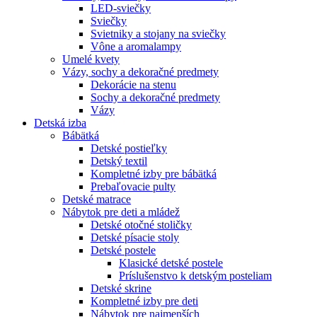
LED-sviečky
Sviečky
Svietniky a stojany na sviečky
Vône a aromalampy
Umelé kvety
Vázy, sochy a dekoračné predmety
Dekorácie na stenu
Sochy a dekoračné predmety
Vázy
Detská izba
Bábätká
Detské postieľky
Detský textil
Kompletné izby pre bábätká
Prebaľovacie pulty
Detské matrace
Nábytok pre deti a mládež
Detské otočné stoličky
Detské písacie stoly
Detské postele
Klasické detské postele
Príslušenstvo k detským posteliam
Detské skrine
Kompletné izby pre deti
Nábytok pre najmenších