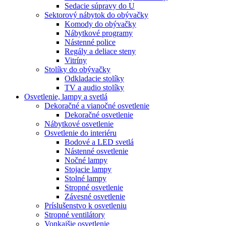
Sedacie súpravy do U
Sektorový nábytok do obývačky
Komody do obývačky
Nábytkové programy
Nástenné police
Regály a deliace steny
Vitríny
Stolíky do obývačky
Odkladacie stolíky
TV a audio stolíky
Osvetlenie, lampy a svetlá
Dekoračné a vianočné osvetlenie
Dekoračné osvetlenie
Nábytkové osvetlenie
Osvetlenie do interiéru
Bodové a LED svetlá
Nástenné osvetlenie
Nočné lampy
Stojacie lampy
Stolné lampy
Stropné osvetlenie
Závesné osvetlenie
Príslušenstvo k osvetleniu
Stropné ventilátory
Vonkajšie osvetlenie