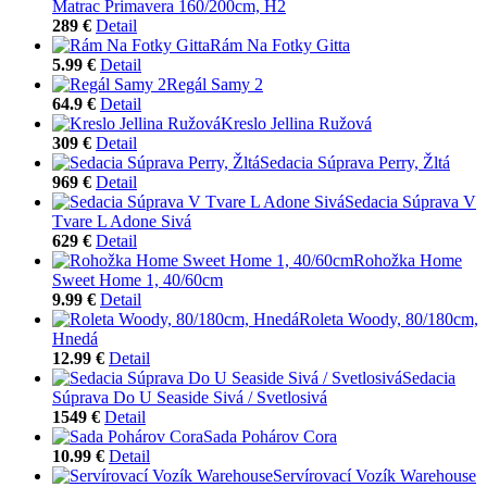
Matrac Primavera 160/200cm, H2
289 €
Detail
Rám Na Fotky Gitta
5.99 €
Detail
Regál Samy 2
64.9 €
Detail
Kreslo Jellina Ružová
309 €
Detail
Sedacia Súprava Perry, Žltá
969 €
Detail
Sedacia Súprava V
Tvare L Adone Sivá
629 €
Detail
Rohožka Home
Sweet Home 1, 40/60cm
9.99 €
Detail
Roleta Woody, 80/180cm,
Hnedá
12.99 €
Detail
Sedacia
Súprava Do U Seaside Sivá / Svetlosivá
1549 €
Detail
Sada Pohárov Cora
10.99 €
Detail
Servírovací Vozík Warehouse