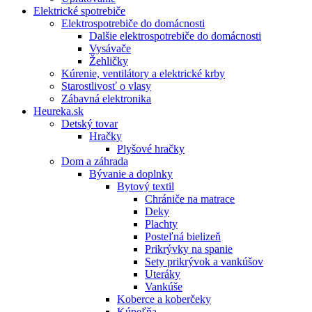
Elektrické spotrebiče
Elektrospotrebiče do domácnosti
Dalšie elektrospotrebiče do domácnosti
Vysávače
Žehličky
Kúrenie, ventilátory a elektrické krby
Starostlivosť o vlasy
Zábavná elektronika
Heureka.sk
Detský tovar
Hračky
Plyšové hračky
Dom a záhrada
Bývanie a doplnky
Bytový textil
Chrániče na matrace
Deky
Plachty
Posteľná bielizeň
Prikrývky na spanie
Sety prikrývok a vankúšov
Uteráky
Vankúše
Koberce a koberčeky
Kúpeľňa