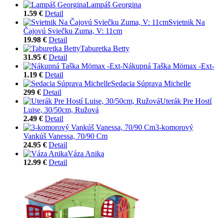
Lampáš Georgina
1.59 €
Detail
Svietnik Na
Čajovú Sviečku Zuma, V: 11cm
19.98 €
Detail
Taburetka Betty
31.95 €
Detail
Nákupná Taška Mömax -Ext-
1.19 €
Detail
Sedacia Súprava Michelle
299 €
Detail
Uterák Pre Hostí
Luise, 30/50cm, Ružová
2.49 €
Detail
3-komorový
Vankúš Vanessa, 70/90 Cm
24.95 €
Detail
Váza Anika
12.99 €
Detail