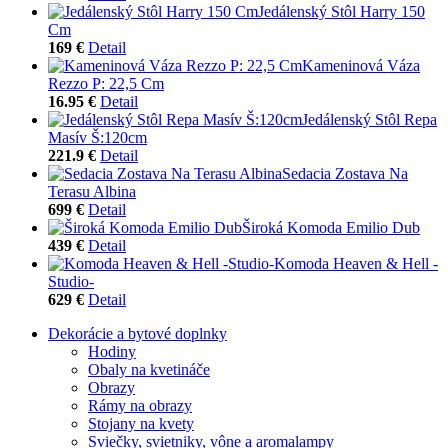
Jedálenský Stôl Harry 150
Cm
169 €
Detail
Kameninová Váza
Rezzo P: 22,5 Cm
16.95 €
Detail
Jedálenský Stôl Repa
Masív Š:120cm
221.9 €
Detail
Sedacia Zostava Na
Terasu Albina
699 €
Detail
Široká Komoda Emilio Dub
439 €
Detail
Komoda Heaven & Hell -
Studio-
629 €
Detail
Dekorácie a bytové doplnky
Hodiny
Obaly na kvetináče
Obrazy
Rámy na obrazy
Stojany na kvety
Sviečky, svietniky, vône a aromalampy