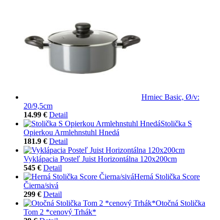
Hrniec Basic, Ø/v:
20/9,5cm
14.99 €
Detail
Stolička S
Opierkou Armlehnstuhl Hnedá
181.9 €
Detail
Vyklápacia Posteľ Juist Horizontálna 120x200cm
545 €
Detail
Herná Stolička Score
Čierna/sivá
299 €
Detail
Otočná Stolička
Tom 2 *cenový Trhák*