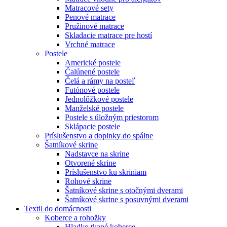
Matracové sety
Penové matrace
Pružinové matrace
Skladacie matrace pre hostí
Vrchné matrace
Postele
Americké postele
Čalúnené postele
Čelá a rámy na posteľ
Futónové postele
Jednolôžkové postele
Manželské postele
Postele s úložným priestorom
Sklápacie postele
Príslušenstvo a doplnky do spálne
Šatníkové skrine
Nadstavce na skrine
Otvorené skrine
Príslušenstvo ku skriniam
Rohové skrine
Šatníkové skrine s otočnými dverami
Šatníkové skrine s posuvnými dverami
Textil do domácnosti
Koberce a rohožky
Hladko tkané koberce