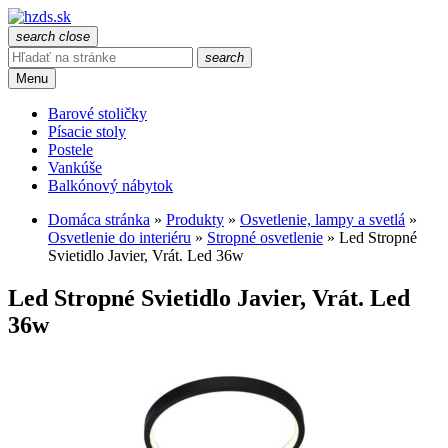
search
close
search
Menu
Barové stoličky
Písacie stoly
Postele
Vankúše
Balkónový nábytok
Domáca stránka
»
Produkty
»
Osvetlenie, lampy a svetlá
»
Osvetlenie do interiéru
»
Stropné osvetlenie
»
Led Stropné
Svietidlo Javier, Vrát. Led 36w
Led Stropné Svietidlo Javier, Vrát. Led
36w