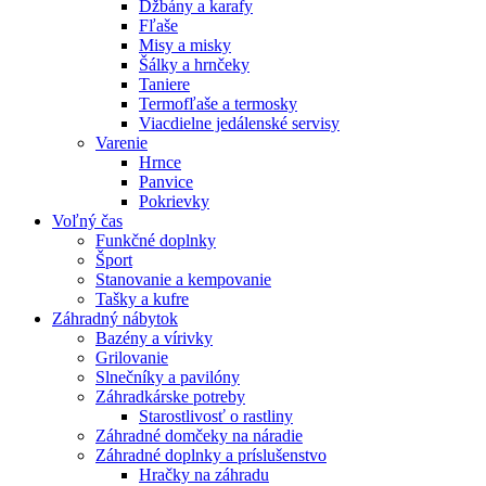
Džbány a karafy
Fľaše
Misy a misky
Šálky a hrnčeky
Taniere
Termofľaše a termosky
Viacdielne jedálenské servisy
Varenie
Hrnce
Panvice
Pokrievky
Voľný čas
Funkčné doplnky
Šport
Stanovanie a kempovanie
Tašky a kufre
Záhradný nábytok
Bazény a vírivky
Grilovanie
Slnečníky a pavilóny
Záhradkárske potreby
Starostlivosť o rastliny
Záhradné domčeky na náradie
Záhradné doplnky a príslušenstvo
Hračky na záhradu