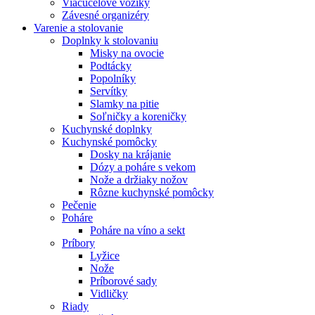
Viacúčelové vozíky
Závesné organizéry
Varenie a stolovanie
Doplnky k stolovaniu
Misky na ovocie
Podtácky
Popolníky
Servítky
Slamky na pitie
Soľničky a koreničky
Kuchynské doplnky
Kuchynské pomôcky
Dosky na krájanie
Dózy a poháre s vekom
Nože a držiaky nožov
Rôzne kuchynské pomôcky
Pečenie
Poháre
Poháre na víno a sekt
Príbory
Lyžice
Nože
Príborové sady
Vidličky
Riady