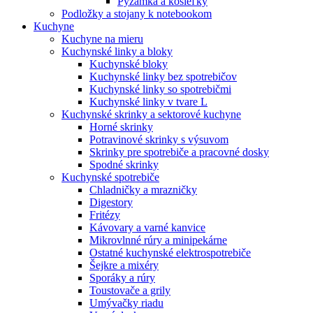
Pyžamká a košieľky
Podložky a stojany k notebookom
Kuchyne
Kuchyne na mieru
Kuchynské linky a bloky
Kuchynské bloky
Kuchynské linky bez spotrebičov
Kuchynské linky so spotrebičmi
Kuchynské linky v tvare L
Kuchynské skrinky a sektorové kuchyne
Horné skrinky
Potravinové skrinky s výsuvom
Skrinky pre spotrebiče a pracovné dosky
Spodné skrinky
Kuchynské spotrebiče
Chladničky a mrazničky
Digestory
Fritézy
Kávovary a varné kanvice
Mikrovlnné rúry a minipekárne
Ostatné kuchynské elektrospotrebiče
Šejkre a mixéry
Sporáky a rúry
Toustovače a grily
Umývačky riadu