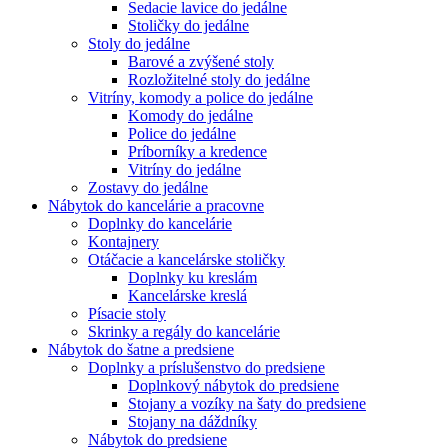
Sedacie lavice do jedálne
Stoličky do jedálne
Stoly do jedálne
Barové a zvýšené stoly
Rozložitelné stoly do jedálne
Vitríny, komody a police do jedálne
Komody do jedálne
Police do jedálne
Príborníky a kredence
Vitríny do jedálne
Zostavy do jedálne
Nábytok do kancelárie a pracovne
Doplnky do kancelárie
Kontajnery
Otáčacie a kancelárske stoličky
Doplnky ku kreslám
Kancelárske kreslá
Písacie stoly
Skrinky a regály do kancelárie
Nábytok do šatne a predsiene
Doplnky a príslušenstvo do predsiene
Doplnkový nábytok do predsiene
Stojany a vozíky na šaty do predsiene
Stojany na dáždníky
Nábytok do predsiene