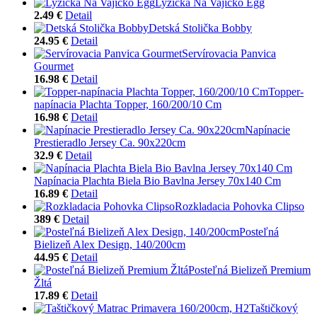
Lyžička Na Vajíčko Egg
2.49 €
Detail
Detská Stolička Bobby
24.95 €
Detail
Servírovacia Panvica
Gourmet
16.98 €
Detail
Topper-
napínacia Plachta Topper, 160/200/10 Cm
16.98 €
Detail
Napínacie
Prestieradlo Jersey Ca. 90x220cm
32.9 €
Detail
Napínacia Plachta Biela Bio Bavlna Jersey 70x140 Cm
16.89 €
Detail
Rozkladacia Pohovka Clipso
389 €
Detail
Posteľná
Bielizeň Alex Design, 140/200cm
44.95 €
Detail
Posteľná Bielizeň Premium
Žltá
17.89 €
Detail
Taštičkový