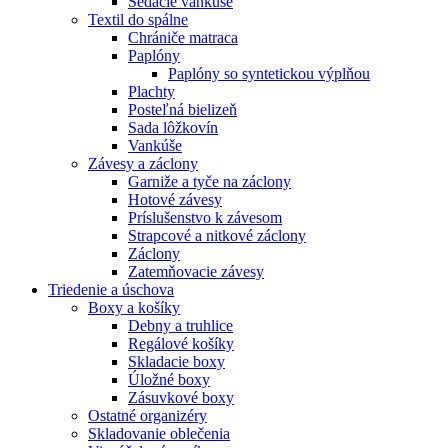
Sedacie vankúše
Textil do spálne
Chrániče matraca
Paplóny
Paplóny so syntetickou výplňou
Plachty
Posteľná bielizeň
Sada lôžkovín
Vankúše
Závesy a záclony
Garniže a tyče na záclony
Hotové závesy
Príslušenstvo k závesom
Strapcové a nitkové záclony
Záclony
Zatemňovacie závesy
Triedenie a úschova
Boxy a košíky
Debny a truhlice
Regálové košíky
Skladacie boxy
Úložné boxy
Zásuvkové boxy
Ostatné organizéry
Skladovanie oblečenia