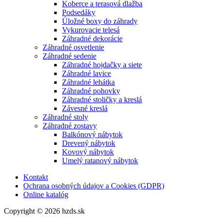
Koberce a terasová dlažba
Podsedáky
Úložné boxy do záhrady
Vykurovacie telesá
Záhradné dekorácie
Záhradné osvetlenie
Záhradné sedenie
Záhradné hojdačky a siete
Záhradné lavice
Záhradné lehátka
Záhradné pohovky
Záhradné stoličky a kreslá
Závesné kreslá
Záhradné stoly
Záhradné zostavy
Balkónový nábytok
Drevený nábytok
Kovový nábytok
Umelý ratanový nábytok
Kontakt
Ochrana osobných údajov a Cookies (GDPR)
Online katalóg
Copyright © 2026 hzds.sk