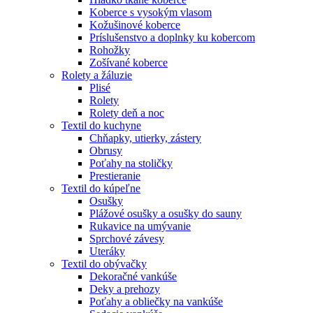
Koberce s vysokým vlasom
Kožušinové koberce
Príslušenstvo a doplnky ku kobercom
Rohožky
Zošívané koberce
Rolety a žáluzie
Plisé
Rolety
Rolety deň a noc
Textil do kuchyne
Chňapky, utierky, zástery
Obrusy
Poťahy na stoličky
Prestieranie
Textil do kúpeľne
Osušky
Plážové osušky a osušky do sauny
Rukavice na umývanie
Sprchové závesy
Uteráky
Textil do obývačky
Dekoračné vankúše
Deky a prehozy
Poťahy a obliečky na vankúše