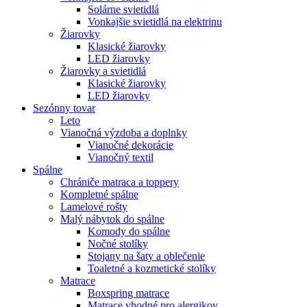
Solárne svietidlá
Vonkajšie svietidlá na elektrinu
Žiarovky
Klasické žiarovky
LED žiarovky
Žiarovky a svietidlá
Klasické žiarovky
LED žiarovky
Sezónny tovar
Leto
Vianočná výzdoba a doplnky
Vianočné dekorácie
Vianočný textil
Spálne
Chrániče matraca a toppery
Kompletné spálne
Lamelové rošty
Malý nábytok do spálne
Komody do spálne
Nočné stolíky
Stojany na šaty a oblečenie
Toaletné a kozmetické stolíky
Matrace
Boxspring matrace
Matrace vhodné pro alergikov