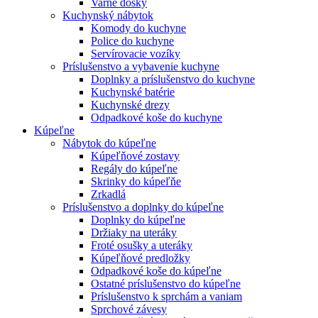
Varné dosky
Kuchynský nábytok
Komody do kuchyne
Police do kuchyne
Servírovacie vozíky
Príslušenstvo a vybavenie kuchyne
Doplnky a príslušenstvo do kuchyne
Kuchynské batérie
Kuchynské drezy
Odpadkové koše do kuchyne
Kúpeľne
Nábytok do kúpeľne
Kúpeľňové zostavy
Regály do kúpeľne
Skrinky do kúpeľňe
Zrkadlá
Príslušenstvo a doplnky do kúpeľne
Doplnky do kúpeľne
Držiaky na uteráky
Froté osušky a uteráky
Kúpeľňové predložky
Odpadkové koše do kúpeľne
Ostatné príslušenstvo do kúpeľne
Príslušenstvo k sprchám a vaniam
Sprchové závesy