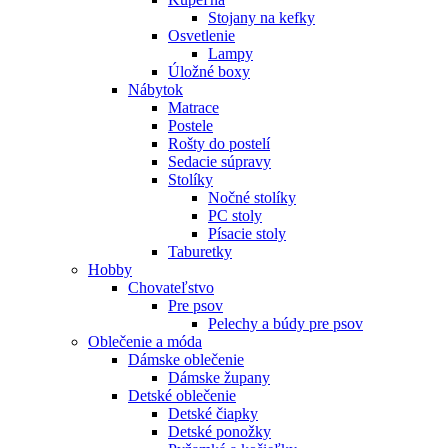
Stojany na kefky
Osvetlenie
Lampy
Úložné boxy
Nábytok
Matrace
Postele
Rošty do postelí
Sedacie súpravy
Stolíky
Nočné stolíky
PC stoly
Písacie stoly
Taburetky
Hobby
Chovateľstvo
Pre psov
Pelechy a búdy pre psov
Oblečenie a móda
Dámske oblečenie
Dámske župany
Detské oblečenie
Detské čiapky
Detské ponožky