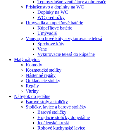
Teplovzdušné ventilátory a ohrievače
Príslušenstvo a doplnky na WC
Doplnky na WC
WC predložky
Umývadlá a kúpeľňové batérie
Kúpeľňové batérie
Umývadlá
Vane, sprchové kúty a vykurovacie telesá
Sprchové kúty
Vane
Vykurovacie telesá do kúpeľne
Malý nábytok
Komody
Kozmetické stolíky
Nástenné regály
Odkladacie stolíky
Regály
Vitríny
Nábytok do jedálne
Barové stoly a stoličky
Stoličky, lavice a barové stoličky
Barové stoličky
Hojdacie stoličky do jedálne
Jedálenské kreslá
Rohové kuchynské lavice