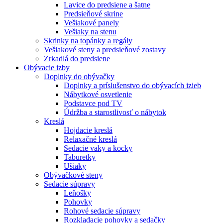
Lavice do predsiene a šatne
Predsieňové skrine
Vešiakové panely
Vešiaky na stenu
Skrinky na topánky a regály
Vešiakové steny a predsieňové zostavy
Zrkadlá do predsiene
Obývacie izby
Doplnky do obývačky
Doplnky a príslušenstvo do obývacích izieb
Nábytkové osvetlenie
Podstavce pod TV
Údržba a starostlivosť o nábytok
Kreslá
Hojdacie kreslá
Relaxačné kreslá
Sedacie vaky a kocky
Taburetky
Ušiaky
Obývačkové steny
Sedacie súpravy
Leňošky
Pohovky
Rohové sedacie súpravy
Rozkladacie pohovky a sedačky