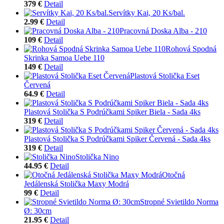
379 €
Detail
Servítky Kai, 20 Ks/bal.
2.99 €
Detail
Pracovná Doska Alba - 210
109 €
Detail
Rohová Spodná
Skrinka Samoa Uebe 110
149 €
Detail
Plastová Stolička Eset
Červená
64.9 €
Detail
Plastová Stolička S Podrúčkami Spiker Biela - Sada 4ks
319 €
Detail
Plastová Stolička S Podrúčkami Spiker Červená - Sada 4ks
319 €
Detail
Stolička Nino
44.95 €
Detail
Otočná
Jedálenská Stolička Maxy Modrá
99 €
Detail
Stropné Svietildo Norma
Ø: 30cm
21.95 €
Detail