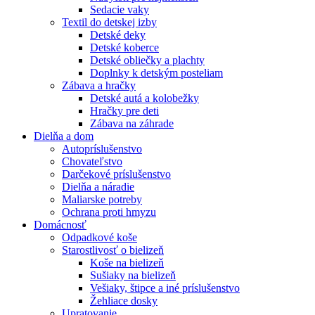
Sedacie vaky
Textil do detskej izby
Detské deky
Detské koberce
Detské obliečky a plachty
Doplnky k detským posteliam
Zábava a hračky
Detské autá a kolobežky
Hračky pre deti
Zábava na záhrade
Dielňa a dom
Autopríslušenstvo
Chovateľstvo
Darčekové príslušenstvo
Dielňa a náradie
Maliarske potreby
Ochrana proti hmyzu
Domácnosť
Odpadkové koše
Starostlivosť o bielizeň
Koše na bielizeň
Sušiaky na bielizeň
Vešiaky, štipce a iné príslušenstvo
Žehliace dosky
Upratovanie