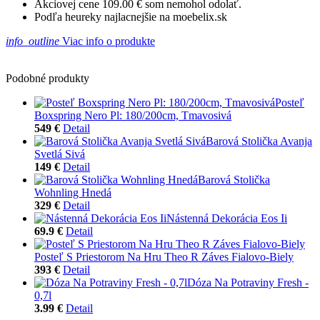
Akciovej cene 109.00 € som nemohol odolať.
Podľa heureky najlacnejšie na moebelix.sk
info_outline
Viac info o produkte
Podobné produkty
Posteľ
Boxspring Nero Pl: 180/200cm, Tmavosivá
549 €
Detail
Barová Stolička Avanja
Svetlá Sivá
149 €
Detail
Barová Stolička
Wohnling Hnedá
329 €
Detail
Nástenná Dekorácia Eos Ii
69.9 €
Detail
Posteľ S Priestorom Na Hru Theo R Záves Fialovo-Biely
393 €
Detail
Dóza Na Potraviny Fresh -
0,7l
3.99 €
Detail