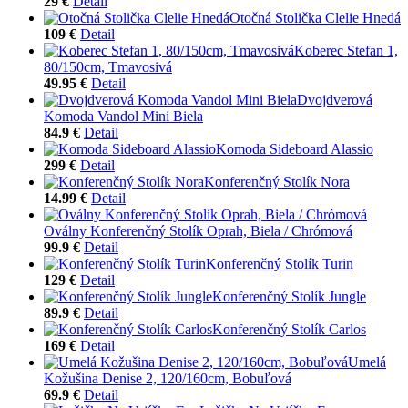
29 €
Detail
Otočná Stolička Clelie Hnedá
109 €
Detail
Koberec Stefan 1,
80/150cm, Tmavosivá
49.95 €
Detail
Dvojdverová
Komoda Vandol Mini Biela
84.9 €
Detail
Komoda Sideboard Alassio
299 €
Detail
Konferenčný Stolík Nora
14.99 €
Detail
Oválny Konferenčný Stolík Oprah, Biela / Chrómová
99.9 €
Detail
Konferenčný Stolík Turin
129 €
Detail
Konferenčný Stolík Jungle
89.9 €
Detail
Konferenčný Stolík Carlos
169 €
Detail
Umelá
Kožušina Denise 2, 120/160cm, Bobuľová
69.9 €
Detail